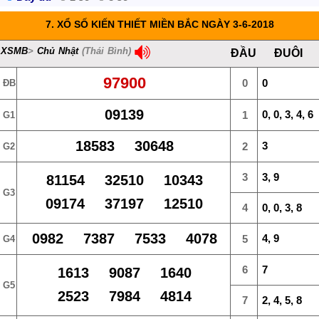
7.
XỔ SỐ KIẾN THIẾT MIỀN BẮC
NGÀY 3-6-2018
XSMB
>
Chủ Nhật
(Thái Bình)
ĐẦU
ĐUÔI
97900
0
0
ĐB
09139
0, 0, 3, 4, 6
1
G1
18583 30648
3
2
G2
3
3, 9
81154 32510 10343
G3
09174 37197 12510
4
0, 0, 3, 8
0982 7387 7533 4078
4, 9
5
G4
6
7
1613 9087 1640
G5
2523 7984 4814
7
2, 4, 5, 8