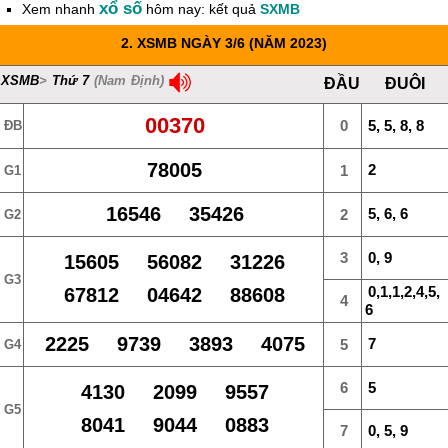
xổ số
Xem nhanh
hôm nay: kết quả
SXMB
2.
XSMB NGÀY 3/6
(NĂM 2023)
XSMB
>
Thứ 7
(Nam Định)
ĐẦU
ĐUÔI
00370
0
5, 5, 8, 8
ĐB
78005
2
1
G1
16546 35426
5, 6, 6
2
G2
3
0, 9
15605 56082 31226
G3
0,1,1,2,4,5,
67812 04642 88608
4
6
2225 9739 3893 4075
7
5
G4
6
5
4130 2099 9557
G5
8041 9044 0883
7
0, 5, 9