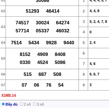
30086
4, 4, 4, 5, 7
1
G1
51293 46414
4, 4, 8
2
G2
3
0, 2, 4, 7, 8
74517 30024 64274
G3
57714 05337 46032
4
0
7514 5434 9928 9440
2, 4
5
G4
6
8152 4909 8408
G5
0330 4524 5086
7
4, 6
515 687 508
6, 6, 7
8
G6
07 06 76 54
3
9
G7
XSMB 3-6
Đầy đủ
2 số
3 số