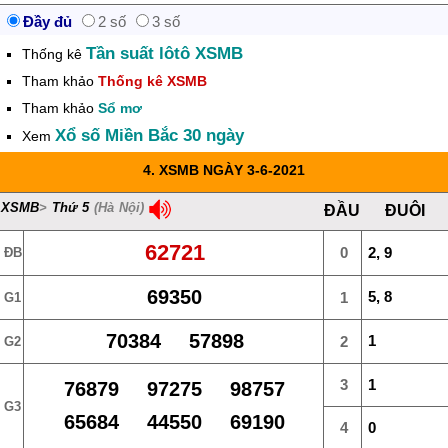
Đầy đủ
2 số
3 số
Tần suất lôtô XSMB
Thống kê
Tham khảo
Thống kê XSMB
Tham khảo
Sổ mơ
Xổ số Miền Bắc 30 ngày
Xem
4.
XSMB
NGÀY 3-6-2021
XSMB
>
Thứ 5
(Hà Nội)
ĐẦU
ĐUÔI
62721
0
2, 9
ĐB
69350
5, 8
1
G1
70384 57898
1
2
G2
3
1
76879 97275 98757
G3
65684 44550 69190
4
0