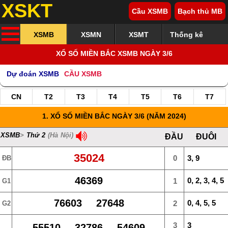
XSKT
Cầu XSMB
Bạch thủ MB
XSMB
XSMN
XSMT
Thống kê
XỔ SỐ MIỀN BẮC XSMB NGÀY 3/6
Dự đoán XSMB
CẦU XSMB
CN
T2
T3
T4
T5
T6
T7
1.
XỔ SỐ MIỀN BẮC NGÀY 3/6
(NĂM 2024)
XSMB
>
Thứ 2
(Hà Nội)
ĐẦU
ĐUÔI
35024
0
3, 9
ĐB
46369
0, 2, 3, 4, 5
1
G1
76603 27648
0, 4, 5, 5
2
G2
3
3
55510 32786 54609