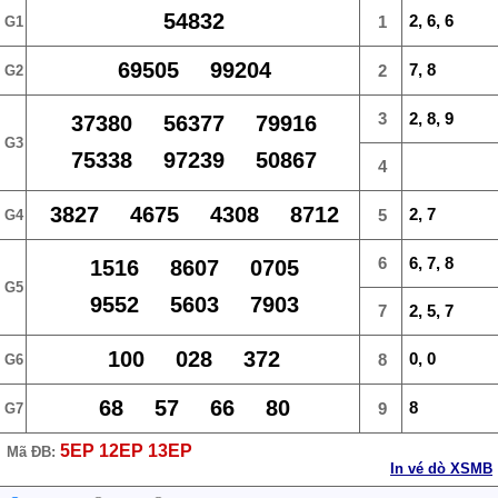
54832
2, 6, 6
1
G1
69505 99204
7, 8
2
G2
3
2, 8, 9
37380 56377 79916
G3
75338 97239 50867
4
3827 4675 4308 8712
2, 7
5
G4
6
6, 7, 8
1516 8607 0705
G5
9552 5603 7903
7
2, 5, 7
100 028 372
0, 0
8
G6
68 57 66 80
8
9
G7
5EP 12EP 13EP
Mã ĐB:
In vé dò XSMB