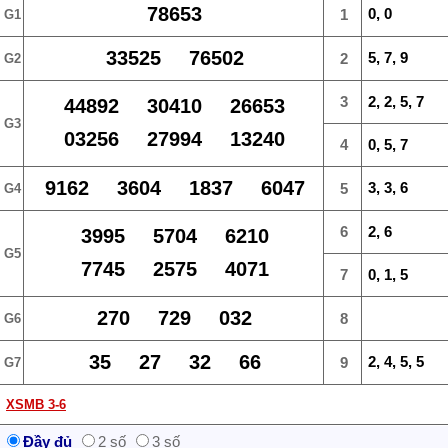
78653
0, 0
1
G1
33525 76502
5, 7, 9
2
G2
3
2, 2, 5, 7
44892 30410 26653
G3
03256 27994 13240
4
0, 5, 7
9162 3604 1837 6047
3, 3, 6
5
G4
6
2, 6
3995 5704 6210
G5
7745 2575 4071
7
0, 1, 5
270 729 032
8
G6
35 27 32 66
2, 4, 5, 5
9
G7
XSMB 3-6
Đầy đủ
2 số
3 số