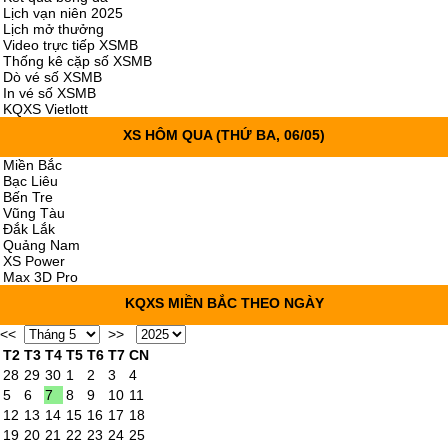
Lịch vạn niên 2025
Lịch mở thưởng
Video trực tiếp XSMB
Thống kê cặp số XSMB
Dò vé số XSMB
In vé số XSMB
KQXS Vietlott
XS HÔM QUA
(THỨ BA, 06/05)
Miền Bắc
Bạc Liêu
Bến Tre
Vũng Tàu
Đắk Lắk
Quảng Nam
XS Power
Max 3D Pro
KQXS MIỀN BẮC THEO NGÀY
<<
>>
T2
T3
T4
T5
T6
T7
CN
28
29
30
1
2
3
4
5
6
7
8
9
10
11
12
13
14
15
16
17
18
19
20
21
22
23
24
25