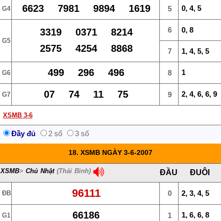
6623 7981 9894 1619
0, 4, 5
5
G4
6
0, 8
3319 0371 8214
G5
2575 4254 8868
7
1, 4, 5, 5
499 296 496
1
8
G6
07 74 11 75
2, 4, 6, 6, 9
9
G7
XSMB 3-6
Đầy đủ
2 số
3 số
18.
XSMB
NGÀY 3-6-2007
XSMB
>
Chủ Nhật
(Thái Bình)
ĐẦU
ĐUÔI
96111
0
2, 3, 4, 5
ĐB
66186
1, 6, 6, 8
1
G1