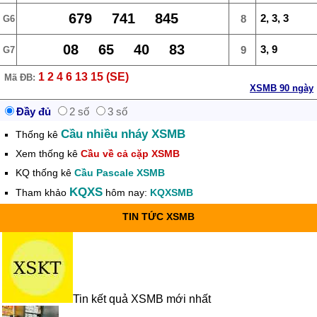
679 741 845
2, 3, 3
8
G6
08 65 40 83
3, 9
9
G7
1 2 4 6 13 15 (SE)
Mã ĐB:
XSMB 90 ngày
Đầy đủ
2 số
3 số
Cầu nhiều nháy XSMB
Thống kê
Xem thống kê
Cầu về cả cặp XSMB
KQ thống kê
Cầu Pascale XSMB
KQXS
Tham khảo
hôm nay:
KQXSMB
TIN TỨC XSMB
Tin kết quả XSMB mới nhất