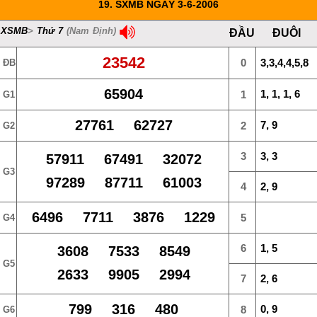
19.
SXMB
NGÀY 3-6-2006
XSMB
>
Thứ 7
(Nam Định)
ĐẦU
ĐUÔI
23542
0
3,3,4,4,5,8
ĐB
65904
1, 1, 1, 6
1
G1
27761 62727
7, 9
2
G2
3
3, 3
57911 67491 32072
G3
97289 87711 61003
4
2, 9
6496 7711 3876 1229
5
G4
6
1, 5
3608 7533 8549
G5
2633 9905 2994
7
2, 6
799 316 480
0, 9
8
G6