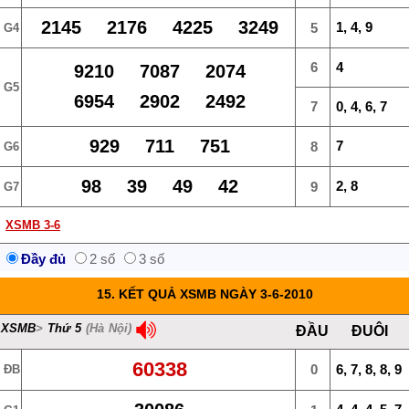
2145 2176 4225 3249
1, 4, 9
5
G4
6
4
9210 7087 2074
G5
6954 2902 2492
7
0, 4, 6, 7
929 711 751
7
8
G6
98 39 49 42
2, 8
9
G7
XSMB 3-6
Đầy đủ
2 số
3 số
15.
KẾT QUẢ XSMB
NGÀY 3-6-2010
XSMB
>
Thứ 5
(Hà Nội)
ĐẦU
ĐUÔI
60338
0
6, 7, 8, 8, 9
ĐB