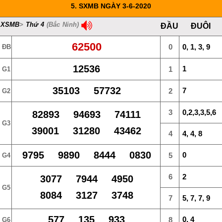
5.
SXMB
NGÀY 3-6-2020
XSMB
>
Thứ 4
(Bắc Ninh)
ĐẦU
ĐUÔI
62500
0
0, 1, 3, 9
ĐB
12536
1
1
G1
35103 57732
7
2
G2
3
0,2,3,3,5,6
82893 94693 74111
G3
39001 31280 43462
4
4, 4, 8
9795 9890 8444 0830
0
5
G4
6
2
3077 7944 4950
G5
8084 3127 3748
7
5, 7, 7, 9
577 135 933
0, 4
8
G6