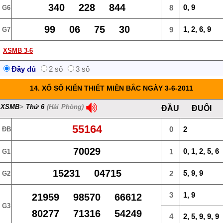
340 228 844
0, 9
8
G6
99 06 75 30
1, 2, 6, 9
9
G7
XSMB 3-6
Đầy đủ
2 số
3 số
14.
XỔ SỐ KIẾN THIẾT MIỀN BẮC
NGÀY 3-6-2011
XSMB
>
Thứ 6
(Hải Phòng)
ĐẦU
ĐUÔI
55164
0
2
ĐB
70029
0, 1, 2, 5, 6
1
G1
15231 04715
5, 9, 9
2
G2
3
1, 9
21959 98570 66612
G3
80277 71316 54249
4
2, 5, 9, 9, 9