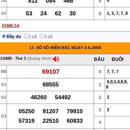
812 084 466
4
8
G6
53 24 62 30
1, 3, 7, 7, 8
9
G7
XSMB 3-6
Đầy đủ
2 số
3 số
17.
XỔ SỐ MIỀN BẮC
NGÀY 3-6-2008
XSMB
>
Thứ 3
(Quảng Ninh)
ĐẦU
ĐUÔI
69107
0
7, 7, 7
ĐB
0,0,1,4,9,9,
68555
1
G1
9
46260 54492
3
2
G2
3
3
05250 91207 79910
G3
57319 22510 60833
4