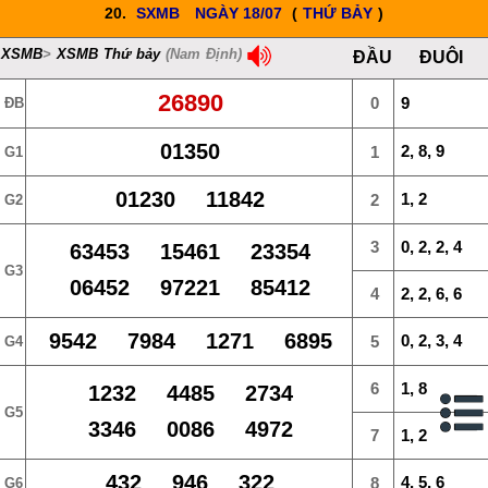
20.
SXMB
NGÀY 18/07
(
THỨ BẢY
)
XSMB
>
XSMB Thứ bảy
(Nam Định)
ĐẦU
ĐUÔI
26890
0
9
ĐB
01350
2, 8, 9
1
G1
01230 11842
1, 2
2
G2
3
0, 2, 2, 4
63453 15461 23354
G3
06452 97221 85412
4
2, 2, 6, 6
9542 7984 1271 6895
0, 2, 3, 4
5
G4
6
1, 8
1232 4485 2734
G5
3346 0086 4972
7
1, 2
432 946 322
4, 5, 6
8
G6