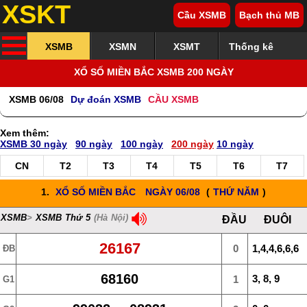
XSKT
Cầu XSMB
Bạch thủ MB
XSMB
XSMN
XSMT
Thống kê
XỔ SỐ MIỀN BẮC XSMB 200 NGÀY
XSMB 06/08
Dự đoán XSMB
CẦU XSMB
Xem thêm:
XSMB 30 ngày
90 ngày
100 ngày
200 ngày
10 ngày
CN
T2
T3
T4
T5
T6
T7
1.
XỔ SỐ MIỀN BẮC
NGÀY 06/08
(
THỨ NĂM
)
XSMB
>
XSMB Thứ 5
(Hà Nội)
ĐẦU
ĐUÔI
26167
0
1,4,4,6,6,6
ĐB
68160
3, 8, 9
1
G1