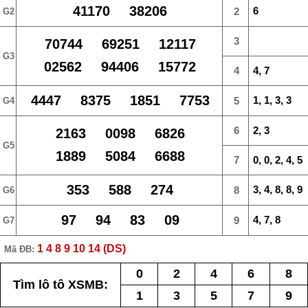
41170 38206
6
2
G2
3
70744 69251 12117
G3
02562 94406 15772
4
4, 7
4447 8375 1851 7753
1, 1, 3, 3
5
G4
6
2, 3
2163 0098 6826
G5
1889 5084 6688
7
0, 0, 2, 4, 5
353 588 274
3, 4, 8, 8, 9
8
G6
97 94 83 09
4, 7, 8
9
G7
1 4 8 9 10 14 (DS)
Mã ĐB:
0
2
4
6
8
Tìm lô tô XSMB:
1
3
5
7
9