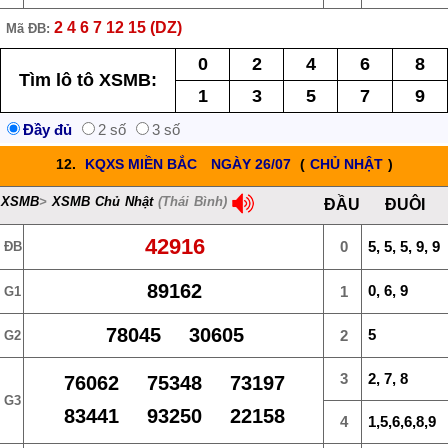
2 4 6 7 12 15 (DZ)
Mã ĐB:
0
2
4
6
8
Tìm lô tô XSMB:
1
3
5
7
9
Đầy đủ
2 số
3 số
12.
KQXS MIỀN BẮC
NGÀY 26/07
(
CHỦ NHẬT
)
XSMB
>
XSMB Chủ Nhật
(Thái Bình)
ĐẦU
ĐUÔI
42916
0
5, 5, 5, 9, 9
ĐB
89162
0, 6, 9
1
G1
78045 30605
5
2
G2
3
2, 7, 8
76062 75348 73197
G3
83441 93250 22158
4
1,5,6,6,8,9