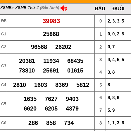
XSMB
>
XSMB Thứ 4
(Bắc Ninh)
ĐẦU
ĐUÔI
39983
0
2, 3, 3, 5
ĐB
25868
0, 0, 2, 5
1
G1
96568 26202
0, 7
2
G2
3
4, 4, 5, 5
20381 11934 68435
G3
73810 25691 01615
4
3, 8
2810 1603 8369 5812
8
5
G4
6
8, 8, 9
1635 7627 9403
G5
6620 6205 4379
7
5, 9
286 858 734
1, 1, 3, 6
8
G6