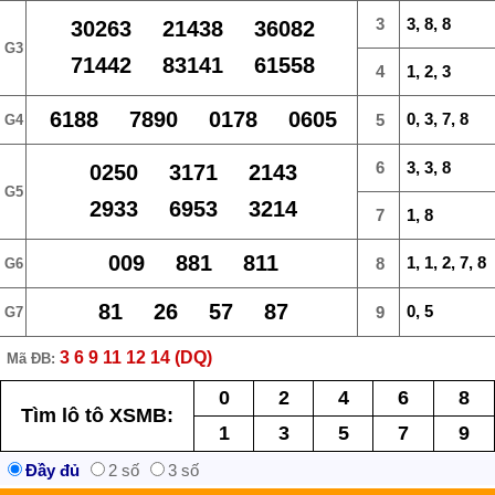
3
3, 8, 8
30263 21438 36082
G3
71442 83141 61558
4
1, 2, 3
6188 7890 0178 0605
0, 3, 7, 8
5
G4
6
3, 3, 8
0250 3171 2143
G5
2933 6953 3214
7
1, 8
009 881 811
1, 1, 2, 7, 8
8
G6
81 26 57 87
0, 5
9
G7
3 6 9 11 12 14 (DQ)
Mã ĐB:
0
2
4
6
8
Tìm lô tô XSMB:
1
3
5
7
9
Đầy đủ
2 số
3 số