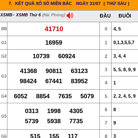
7.
KẾT QUẢ XỔ SỐ MIỀN BẮC
NGÀY 31/07
(
THỨ SÁU
)
XSMB
>
XSMB Thứ 6
(Hải Phòng)
ĐẦU
ĐUÔI
41710
0
4, 5
ĐB
16959
0,1,3,5,5,7
1
G1
10739 60924
3, 4, 4
2
G2
3
5, 5, 8, 9, 9
41368 90811 63123
G3
98424 67441 83952
4
1
6052 8854 7635 5079
2, 2, 4, 5, 9
5
G4
6
8
0313 1998 4305
G5
5739 5938 7735
7
9
515 155 117
3
8
G6