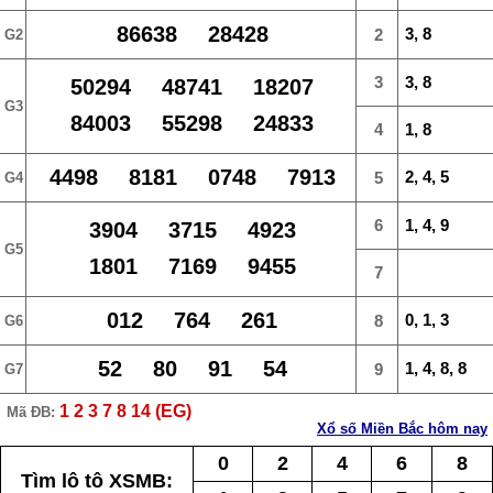
86638 28428
3, 8
2
G2
3
3, 8
50294 48741 18207
G3
84003 55298 24833
4
1, 8
4498 8181 0748 7913
2, 4, 5
5
G4
6
1, 4, 9
3904 3715 4923
G5
1801 7169 9455
7
012 764 261
0, 1, 3
8
G6
52 80 91 54
1, 4, 8, 8
9
G7
1 2 3 7 8 14 (EG)
Mã ĐB:
Xổ số Miền Bắc hôm nay
0
2
4
6
8
Tìm lô tô XSMB: