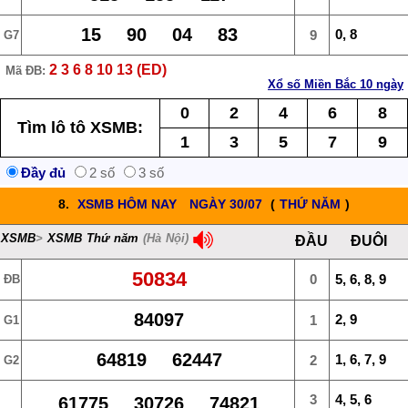
15 90 04 83
0, 8
9
G7
2 3 6 8 10 13 (ED)
Mã ĐB:
Xổ số Miền Bắc 10 ngày
0
2
4
6
8
Tìm lô tô XSMB:
1
3
5
7
9
Đầy đủ
2 số
3 số
8.
XSMB HÔM NAY
NGÀY 30/07
(
THỨ NĂM
)
XSMB
>
XSMB Thứ năm
(Hà Nội)
ĐẦU
ĐUÔI
50834
0
5, 6, 8, 9
ĐB
84097
2, 9
1
G1
64819 62447
1, 6, 7, 9
2
G2
3
4, 5, 6
61775 30726 74821