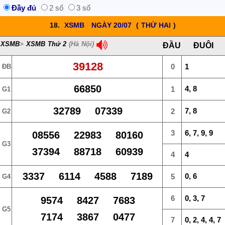
Đầy đủ
2 số
3 số
18.
XSMB
NGÀY 20/07
(
THỨ HAI
)
XSMB
>
XSMB Thứ 2
(Hà Nội)
ĐẦU
ĐUÔI
39128
0
1
ĐB
66850
4, 8
1
G1
32789 07339
7, 8
2
G2
3
6, 7, 9, 9
08556 22983 80160
G3
37394 88718 60939
4
4
3337 6114 4588 7189
0, 6
5
G4
6
0, 3, 7
9574 8427 7683
G5
7174 3867 0477
7
0, 2, 4, 4, 7