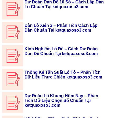
Dự Đoán Dàn Đề 10 Số – Cách Lập Dàn
Lô Chuẩn Tại ketquaxoso3.com
Dàn Lô Xiên 3 – Phân Tích Cách Lập
Dàn Chuẩn Tại ketquaxoso3.com
Kinh Nghiệm Lô Đề – Cách Dự Đoán
Dàn Đề Chuẩn Tại ketquaxoso3.com
Thống Kê Tần Suất Lô Tô – Phân Tích
Dữ Liệu Thực Chiến ketquaxoso3.com
Dự Đoán Lô Khung Hôm Nay – Phân
Tích Dữ Liệu Chọn Số Chuẩn Tại
ketquaxoso3.com