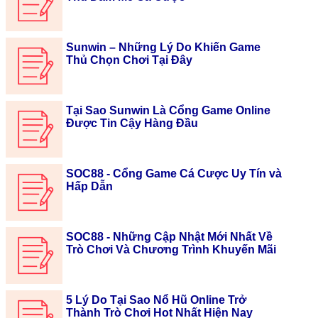
Sunwin – Những Lý Do Khiến Game
Thủ Chọn Chơi Tại Đây
Tại Sao Sunwin Là Cổng Game Online
Được Tin Cậy Hàng Đầu
SOC88 - Cổng Game Cá Cược Uy Tín và
Hấp Dẫn
SOC88 - Những Cập Nhật Mới Nhất Về
Trò Chơi Và Chương Trình Khuyến Mãi
5 Lý Do Tại Sao Nổ Hũ Online Trở
Thành Trò Chơi Hot Nhất Hiện Nay