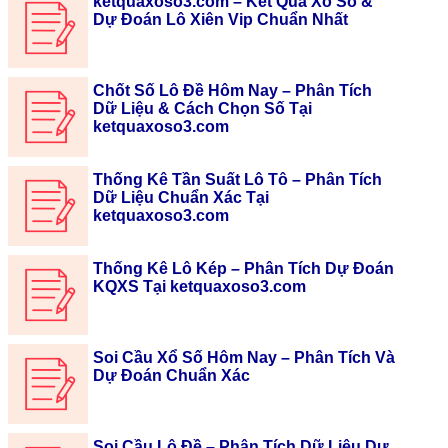
ketquaxoso3.com – Kết Quả Xổ Số &
Dự Đoán Lô Xiên Vip Chuẩn Nhất
Chốt Số Lô Đề Hôm Nay – Phân Tích
Dữ Liệu & Cách Chọn Số Tại
ketquaxoso3.com
Thống Kê Tần Suất Lô Tô – Phân Tích
Dữ Liệu Chuẩn Xác Tại
ketquaxoso3.com
Thống Kê Lô Kép – Phân Tích Dự Đoán
KQXS Tại ketquaxoso3.com
Soi Cầu Xổ Số Hôm Nay – Phân Tích Và
Dự Đoán Chuẩn Xác
Soi Cầu Lô Đề – Phân Tích Dữ Liệu Dự