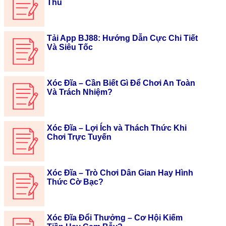
Thủ
Tải App BJ88: Hướng Dẫn Cực Chi Tiết
Và Siêu Tốc
Xóc Đĩa – Cần Biết Gì Để Chơi An Toàn
Và Trách Nhiệm?
Xóc Đĩa – Lợi Ích và Thách Thức Khi
Chơi Trực Tuyến
Xóc Đĩa – Trò Chơi Dân Gian Hay Hình
Thức Cờ Bạc?
Xóc Đĩa Đổi Thưởng – Cơ Hội Kiếm