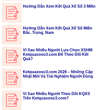
Hướng Dẫn Xem Kết Quả Xổ Số 3 Miền
Hướng Dẫn Xem Kết Quả Xổ Số Miền
Bắc, Trung, Nam
Vì Sao Nhiều Người Lựa Chọn XSHM
Ketquaxoso3.com Để Theo Dõi Kết
Quả?
Ketquaxoso3.com 2026 – Những Cập
Nhật Mới Và Trải Nghiệm Người Dùng
Vì Sao Nhiều Người Theo Dõi KQXS
Trên Ketquaxoso3.com?