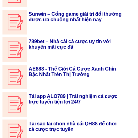
Sunwin – Cổng game giải trí đổi thưởng
được ưa chuộng nhất hiện nay
789bet – Nhà cái cá cược uy tín với
khuyến mãi cực đã
AE888 - Thế Giới Cá Cược Xanh Chín
Bậc Nhất Trên Thị Trường
Tải app ALO789 | Trải nghiệm cá cược
trực tuyến tiện lợi 24/7
Tại sao lại chọn nhà cái QH88 để chơi
cá cược trực tuyến