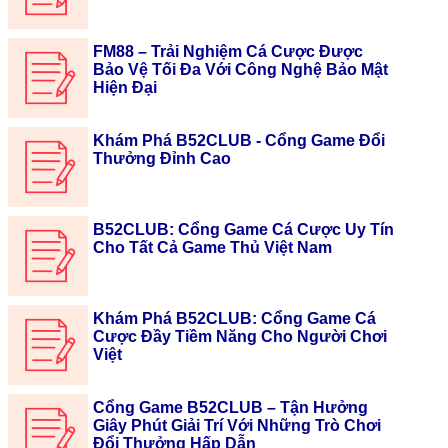
FM88 – Trải Nghiệm Cá Cược Được
Bảo Vệ Tối Đa Với Công Nghệ Bảo Mật
Hiện Đại
Khám Phá B52CLUB - Cổng Game Đổi
Thưởng Đỉnh Cao
B52CLUB: Cổng Game Cá Cược Uy Tín
Cho Tất Cả Game Thủ Việt Nam
Khám Phá B52CLUB: Cổng Game Cá
Cược Đầy Tiềm Năng Cho Người Chơi
Việt
Cổng Game B52CLUB – Tận Hưởng
Giây Phút Giải Trí Với Những Trò Chơi
Đổi Thưởng Hấp Dẫn