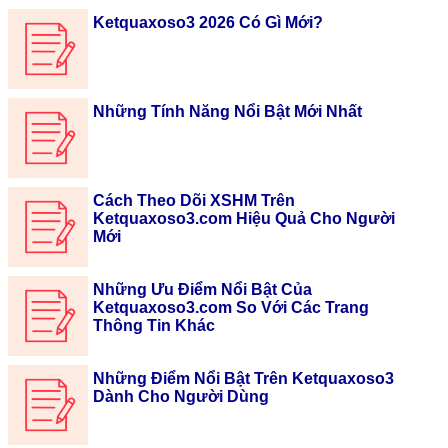
Ketquaxoso3 2026 Có Gì Mới?
Những Tính Năng Nổi Bật Mới Nhất
Cách Theo Dõi XSHM Trên
Ketquaxoso3.com Hiệu Quả Cho Người
Mới
Những Ưu Điểm Nổi Bật Của
Ketquaxoso3.com So Với Các Trang
Thông Tin Khác
Những Điểm Nổi Bật Trên Ketquaxoso3
Dành Cho Người Dùng