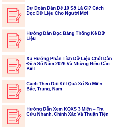
Dự Đoán Dàn Đề 10 Số Là Gì? Cách
Đọc Dữ Liệu Cho Người Mới
Hướng Dẫn Đọc Bảng Thống Kê Dữ
Liệu
Xu Hướng Phân Tích Dữ Liệu Chốt Dàn
Đề 5 Số Năm 2026 Và Những Điều Cần
Biết
Cách Theo Dõi Kết Quả Xổ Số Miền
Bắc, Trung, Nam
Hướng Dẫn Xem KQXS 3 Miền – Tra
Cứu Nhanh, Chính Xác Và Thuận Tiện