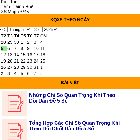
Kon Tum
Thừa Thiên Huế
XS Mega 6/45
KQXS THEO NGÀY
<<
>>
T2
T3
T4
T5
T6
T7
CN
28
29
30
1
2
3
4
5
6
7
8
9
10
11
12
13
14
15
16
17
18
19
20
21
22
23
24
25
26
27
28
29
30
31
1
2
3
4
5
6
7
8
BÀI VIẾT
Những Chỉ Số Quan Trọng Khi Theo
Dõi Dàn Đề 5 Số
Tổng Hợp Các Chỉ Số Quan Trọng Khi
Theo Dõi Chốt Dàn Đề 5 Số