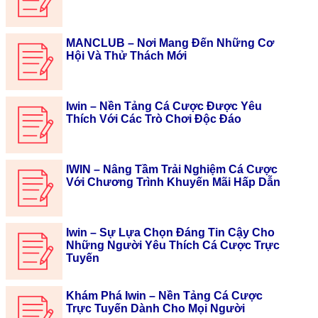
MANCLUB – Nơi Mang Đến Những Cơ
Hội Và Thử Thách Mới
Iwin – Nền Tảng Cá Cược Được Yêu
Thích Với Các Trò Chơi Độc Đáo
IWIN – Nâng Tầm Trải Nghiệm Cá Cược
Với Chương Trình Khuyến Mãi Hấp Dẫn
Iwin – Sự Lựa Chọn Đáng Tin Cậy Cho
Những Người Yêu Thích Cá Cược Trực
Tuyến
Khám Phá Iwin – Nền Tảng Cá Cược
Trực Tuyến Dành Cho Mọi Người