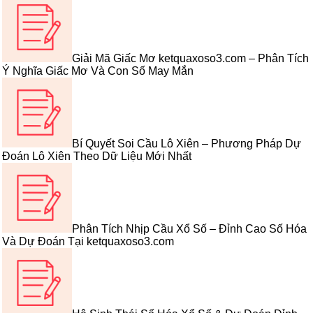
Giải Mã Giấc Mơ ketquaxoso3.com – Phân Tích
Ý Nghĩa Giấc Mơ Và Con Số May Mắn
Bí Quyết Soi Cầu Lô Xiên – Phương Pháp Dự
Đoán Lô Xiên Theo Dữ Liệu Mới Nhất
Phân Tích Nhịp Cầu Xổ Số – Đỉnh Cao Số Hóa
Và Dự Đoán Tại ketquaxoso3.com