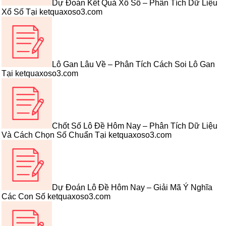
Dự Đoán Kết Quả Xổ Số – Phân Tích Dữ Liệu
Xổ Số Tại ketquaxoso3.com
Lô Gan Lâu Về – Phân Tích Cách Soi Lô Gan
Tại ketquaxoso3.com
Chốt Số Lô Đề Hôm Nay – Phân Tích Dữ Liệu
Và Cách Chọn Số Chuẩn Tại ketquaxoso3.com
Dự Đoán Lô Đề Hôm Nay – Giải Mã Ý Nghĩa
Các Con Số ketquaxoso3.com