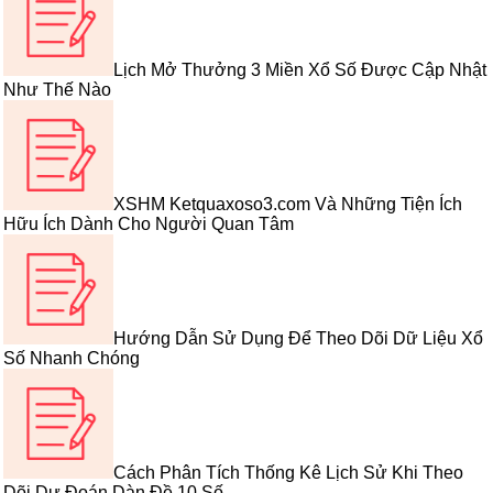
Lịch Mở Thưởng 3 Miền Xổ Số Được Cập Nhật
Như Thế Nào
XSHM Ketquaxoso3.com Và Những Tiện Ích
Hữu Ích Dành Cho Người Quan Tâm
Hướng Dẫn Sử Dụng Để Theo Dõi Dữ Liệu Xổ
Số Nhanh Chóng
Cách Phân Tích Thống Kê Lịch Sử Khi Theo
Dõi Dự Đoán Dàn Đề 10 Số