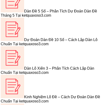
Dàn Đề 5 Số – Phân Tích Dự Đoán Dàn Đề
Tháng 5 Tại ketquaxoso3.com
Dự Đoán Dàn Đề 10 Số – Cách Lập Dàn Lô
Chuẩn Tại ketquaxoso3.com
Dàn Lô Xiên 3 – Phân Tích Cách Lập Dàn
Chuẩn Tại ketquaxoso3.com
Kinh Nghiệm Lô Đề – Cách Dự Đoán Dàn Đề
Chuẩn Tại ketquaxoso3.com