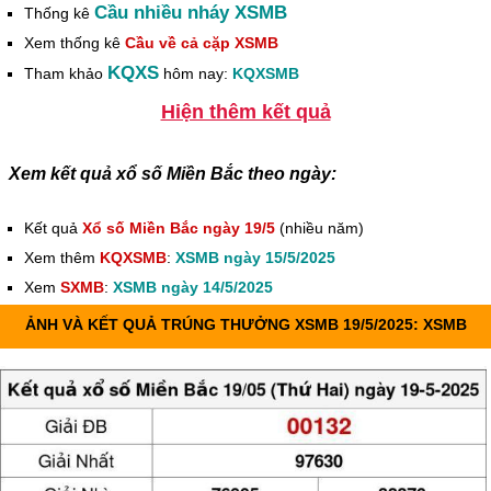
Cầu nhiều nháy XSMB
Thống kê
Xem thống kê
Cầu về cả cặp XSMB
KQXS
Tham khảo
hôm nay:
KQXSMB
Hiện thêm kết quả
Xem kết quả xổ số Miền Bắc theo ngày:
Kết quả
Xổ số Miền Bắc ngày 19/5
(nhiều năm)
Xem thêm
KQXSMB
:
XSMB ngày 15/5/2025
Xem
SXMB
:
XSMB ngày 14/5/2025
ẢNH VÀ KẾT QUẢ TRÚNG THƯỞNG XSMB 19/5/2025: XSMB