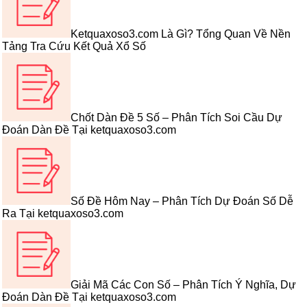
Ketquaxoso3.com Là Gì? Tổng Quan Về Nền
Tảng Tra Cứu Kết Quả Xổ Số
Chốt Dàn Đề 5 Số – Phân Tích Soi Cầu Dự
Đoán Dàn Đề Tại ketquaxoso3.com
Số Đề Hôm Nay – Phân Tích Dự Đoán Số Dễ
Ra Tại ketquaxoso3.com
Giải Mã Các Con Số – Phân Tích Ý Nghĩa, Dự
Đoán Dàn Đề Tại ketquaxoso3.com