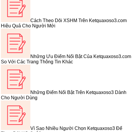
Cách Theo Dõi XSHM Trên Ketquaxoso3.com
Hiệu Quả Cho Người Mới
Những Ưu Điểm Nổi Bật Của Ketquaxoso3.com
So Với Các Trang Thông Tin Khác
Những Điểm Nổi Bật Trên Ketquaxoso3 Dành
Cho Người Dùng
Vì Sao Nhiều Người Chọn Ketquaxoso3 Để