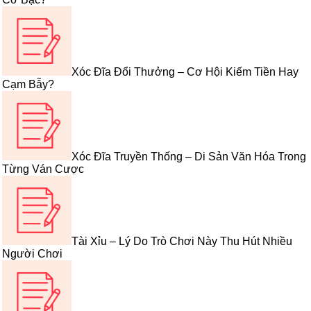
Xóc Đĩa Đổi Thưởng – Cơ Hội Kiếm Tiền Hay
Cạm Bẫy?
Xóc Đĩa Truyền Thống – Di Sản Văn Hóa Trong
Từng Ván Cược
Tài Xỉu – Lý Do Trò Chơi Này Thu Hút Nhiều
Người Chơi