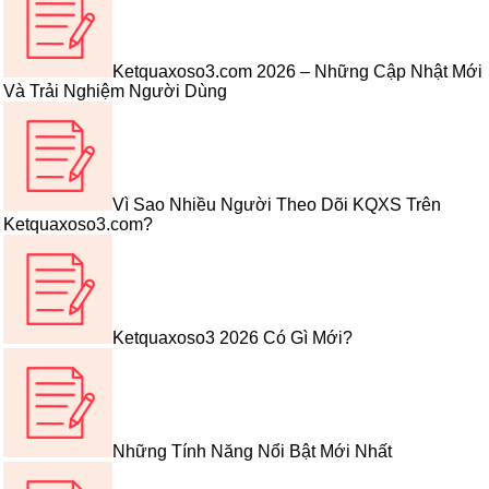
Ketquaxoso3.com 2026 – Những Cập Nhật Mới
Và Trải Nghiệm Người Dùng
Vì Sao Nhiều Người Theo Dõi KQXS Trên
Ketquaxoso3.com?
Ketquaxoso3 2026 Có Gì Mới?
Những Tính Năng Nổi Bật Mới Nhất