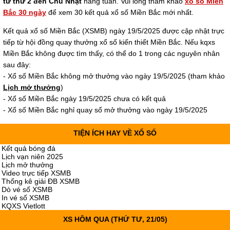
từ thứ 2 đến Chủ Nhật
hàng tuần. Vui lòng tham khảo
xổ số Miền
Bắc 30 ngày
để xem 30 kết quả xổ số Miền Bắc mới nhất.
Kết quả xổ số Miền Bắc (XSMB) ngày 19/5/2025 được cập nhật trực
tiếp từ hội đồng quay thưởng xổ số kiến thiết Miền Bắc. Nếu kqxs
Miền Bắc không được tìm thấy, có thể do 1 trong các nguyên nhân
sau đây:
- Xổ số Miền Bắc không mở thưởng vào ngày 19/5/2025 (tham khảo
Lịch mở thưởng
)
- Xổ số Miền Bắc ngày 19/5/2025 chưa có kết quả
- Xổ số Miền Bắc nghỉ quay số mở thưởng vào ngày 19/5/2025
TIỆN ÍCH HAY VỀ XỔ SỐ
Kết quả bóng đá
Lịch vạn niên 2025
Lịch mở thưởng
Video trực tiếp XSMB
Thống kê giải ĐB XSMB
Dò vé số XSMB
In vé số XSMB
KQXS Vietlott
XS HÔM QUA
(THỨ TƯ, 21/05)