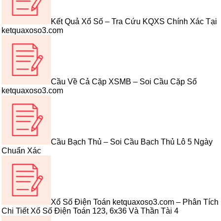
Kết Quả Xổ Số – Tra Cứu KQXS Chính Xác Tại
ketquaxoso3.com
Cầu Về Cả Cặp XSMB – Soi Cầu Cặp Số
ketquaxoso3.com
Cầu Bạch Thủ – Soi Cầu Bạch Thủ Lô 5 Ngày
Chuẩn Xác
Xổ Số Điện Toán ketquaxoso3.com – Phân Tích
Chi Tiết Xổ Số Điện Toán 123, 6x36 Và Thần Tài 4