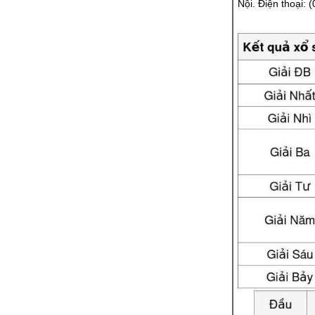
Nội. Điện thoại: