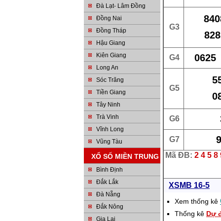
Đà Lạt- Lâm Đồng
84
Đồng Nai
G3
Đồng Tháp
82
Hậu Giang
Kiên Giang
062
G4
Long An
5
Sóc Trăng
G5
Tiền Giang
0
Tây Ninh
Trà Vinh
G6
Vĩnh Long
G7
Vũng Tàu
Mã ĐB:
2 4 5 8
XỔ SỐ MIỀN TRUNG
Bình Định
Đắk Lắk
XSMB 16-5
Đà Nẵng
Xem thống kê
Đắk Nông
Thống kê
Dự 
Gia Lai