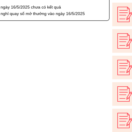
 ngày 16/5/2025 chưa có kết quả
 nghỉ quay số mở thưởng vào ngày 16/5/2025