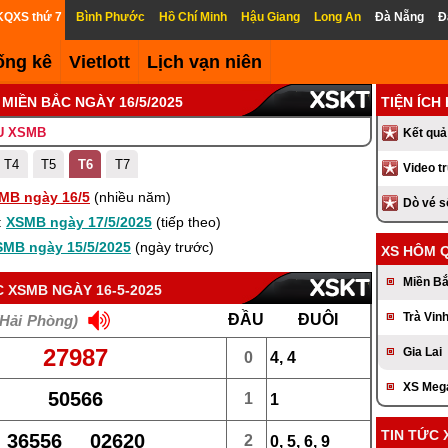
KQXS thứ 7
Bình Phước
Hồ Chí Minh
Hậu Giang
Long An
Đà Nẵng
Đ
ống kê
Vietlott
Lịch vạn niên
MIỀN BẮC NGÀY 16/5/2025
TIỆN ÍCH
U XSMB
Kết quả
T4
T5
T6
T7
Video t
MB ngày 16/5
(nhiều năm)
Dò vé 
:
XSMB ngày 17/5/2025
(tiếp theo)
SMB ngày 15/5/2025
(ngày trước)
XS HÔM 
Miền B
C
XSMB NGÀY 16-5-2025
Trà Vin
ĐẦU
ĐUÔI
Hải Phòng)
27987
Gia Lai
0
4, 4
XS Mega
50566
1
1
TIN TỨC
36556 02620
2
0, 5, 6, 9