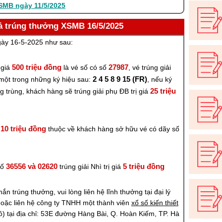
SMB ngày 11/5/2025
ả trúng thưởng XSMB 16/5/2025
ày 16-5-2025 như sau:
500 triệu đồng
27987
ị giá
là vé số có số
, vé trúng giải
2 4 5 8 9 15 (FR)
 một trong những ký hiệu sau:
, nếu ký
25 triệu
g trùng, khách hàng sẽ trúng giải phụ ĐB trị giá
10 triệu đồng
á
thuộc về khách hàng sở hữu vé có dãy số
36556 và 02620
5 triệu đồng
số
trúng giải Nhì trị giá
 trúng thưởng, vui lòng liên hệ lĩnh thưởng tại đại lý
oặc liên hệ công ty TNHH một thành viên
xổ số kiến thiết
) tại địa chỉ: 53E đường Hàng Bài, Q. Hoàn Kiếm, TP. Hà