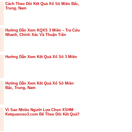
Cách Theo Dõi Kết Quả Xổ Số Miền Bắc,
Trung, Nam
Hướng Dẫn Xem KQXS 3 Miền – Tra Cứu
Nhanh, Chính Xác Và Thuận Tiện
Hướng Dẫn Xem Kết Quả Xổ Số 3 Miền
Hướng Dẫn Xem Kết Quả Xổ Số Miền
Bắc, Trung, Nam
Vì Sao Nhiều Người Lựa Chọn XSHM
Ketquaxoso3.com Để Theo Dõi Kết Quả?