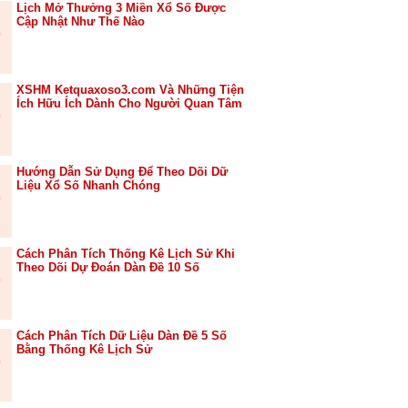
Lịch Mở Thưởng 3 Miền Xổ Số Được
Cập Nhật Như Thế Nào
XSHM Ketquaxoso3.com Và Những Tiện
Ích Hữu Ích Dành Cho Người Quan Tâm
Hướng Dẫn Sử Dụng Để Theo Dõi Dữ
Liệu Xổ Số Nhanh Chóng
Cách Phân Tích Thống Kê Lịch Sử Khi
Theo Dõi Dự Đoán Dàn Đề 10 Số
Cách Phân Tích Dữ Liệu Dàn Đề 5 Số
Bằng Thống Kê Lịch Sử