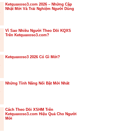
Ketquaxoso3.com 2026 – Những Cập
Nhật Mới Và Trải Nghiệm Người Dùng
Vì Sao Nhiều Người Theo Dõi KQXS
Trên Ketquaxoso3.com?
Ketquaxoso3 2026 Có Gì Mới?
Những Tính Năng Nổi Bật Mới Nhất
Cách Theo Dõi XSHM Trên
Ketquaxoso3.com Hiệu Quả Cho Người
Mới