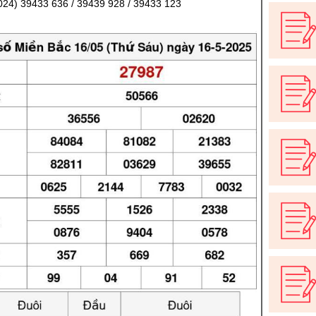
 (024) 39433 636 / 39439 928 / 39433 123