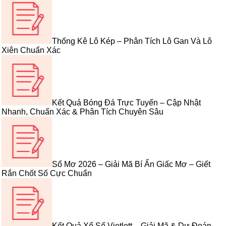
Thống Kê Lô Kép – Phân Tích Lô Gan Và Lô
Xiên Chuẩn Xác
Kết Quả Bóng Đá Trực Tuyến – Cập Nhật
Nhanh, Chuẩn Xác & Phân Tích Chuyên Sâu
Sổ Mơ 2026 – Giải Mã Bí Ẩn Giấc Mơ – Giết
Rắn Chốt Số Cực Chuẩn
Kết Quả Xổ Số Vietlott – Giải Mã & Dự Đoán