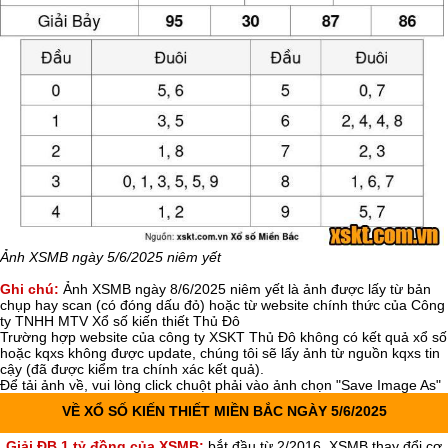
Ảnh XSMB ngày 5/6/2025 niêm yết
Ghi chú:
Ảnh XSMB ngày 8/6/2025 niêm yết là ảnh được lấy từ bản
chụp hay scan (có đóng dấu đỏ) hoặc từ website chính thức của Công
ty TNHH MTV Xổ số kiến thiết Thủ Đô
Trường hợp website của công ty XSKT Thủ Đô không có kết quả xổ số
hoặc kqxs không được update, chúng tôi sẽ lấy ảnh từ nguồn kqxs tin
cậy (đã được kiểm tra chính xác kết quả).
Để tải ảnh về, vui lòng click chuột phải vào ảnh chọn "Save Image As"
VỀ
XỔ SỐ KIẾN THIẾT MIỀN BẮC
NGÀY 5/6/2025
Giải ĐB 1 tỷ đồng của XSMB:
bắt đầu từ 2/2016, XSMB thay đổi cơ