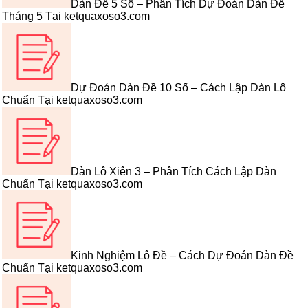
Dàn Đề 5 Số – Phân Tích Dự Đoán Dàn Đề
Tháng 5 Tại ketquaxoso3.com
Dự Đoán Dàn Đề 10 Số – Cách Lập Dàn Lô
Chuẩn Tại ketquaxoso3.com
Dàn Lô Xiên 3 – Phân Tích Cách Lập Dàn
Chuẩn Tại ketquaxoso3.com
Kinh Nghiệm Lô Đề – Cách Dự Đoán Dàn Đề
Chuẩn Tại ketquaxoso3.com