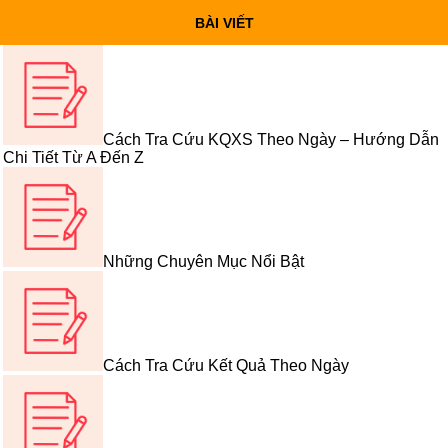
BÀI VIẾT
Cách Tra Cứu KQXS Theo Ngày – Hướng Dẫn
Chi Tiết Từ A Đến Z
Những Chuyên Mục Nổi Bật
Cách Tra Cứu Kết Quả Theo Ngày