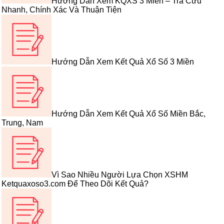
Hướng Dẫn Xem KQXS 3 Miền – Tra Cứu
Nhanh, Chính Xác Và Thuận Tiện
Hướng Dẫn Xem Kết Quả Xổ Số 3 Miền
Hướng Dẫn Xem Kết Quả Xổ Số Miền Bắc,
Trung, Nam
Vì Sao Nhiều Người Lựa Chọn XSHM
Ketquaxoso3.com Để Theo Dõi Kết Quả?