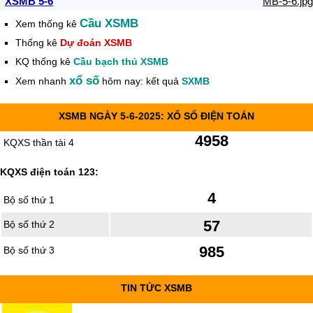
XSMB 5-6
MB-5-6.jpg
Cầu XSMB
Xem thống kê
Thống kê
Dự đoán XSMB
KQ thống kê
Cầu bạch thủ XSMB
xổ số
Xem nhanh
hôm nay: kết quả
SXMB
XSMB
NGÀY 5-6-2025: XỔ SỐ ĐIỆN TOÁN
4958
KQXS thần tài 4
KQXS điện toán 123:
4
Bộ số thứ 1
57
Bộ số thứ 2
985
Bộ số thứ 3
TIN TỨC XSMB