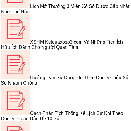
Lịch Mở Thưởng 3 Miền Xổ Số Được Cập Nhật
Như Thế Nào
XSHM Ketquaxoso3.com Và Những Tiện Ích
Hữu Ích Dành Cho Người Quan Tâm
Hướng Dẫn Sử Dụng Để Theo Dõi Dữ Liệu Xổ
Số Nhanh Chóng
Cách Phân Tích Thống Kê Lịch Sử Khi Theo
Dõi Dự Đoán Dàn Đề 10 Số