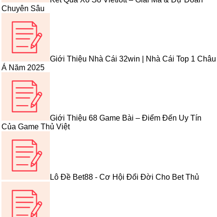
Chuyên Sâu
Giới Thiệu Nhà Cái 32win | Nhà Cái Top 1 Châu
Á Năm 2025
Giới Thiệu 68 Game Bài – Điểm Đến Uy Tín
Của Game Thủ Việt
Lô Đề Bet88 - Cơ Hội Đổi Đời Cho Bet Thủ