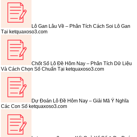
Lô Gan Lâu Về – Phân Tích Cách Soi Lô Gan
Tại ketquaxoso3.com
Chốt Số Lô Đề Hôm Nay – Phân Tích Dữ Liệu
Và Cách Chọn Số Chuẩn Tại ketquaxoso3.com
Dự Đoán Lô Đề Hôm Nay – Giải Mã Ý Nghĩa
Các Con Số ketquaxoso3.com