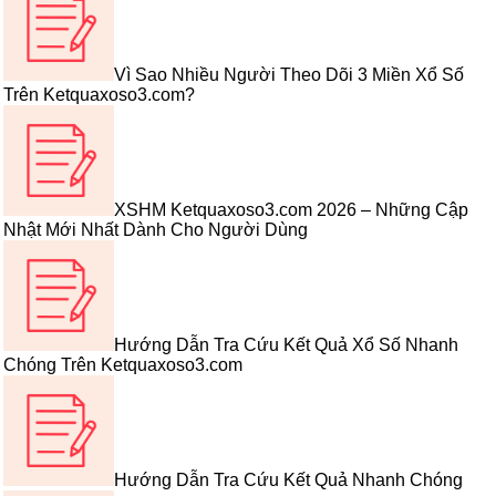
Vì Sao Nhiều Người Theo Dõi 3 Miền Xổ Số
Trên Ketquaxoso3.com?
XSHM Ketquaxoso3.com 2026 – Những Cập
Nhật Mới Nhất Dành Cho Người Dùng
Hướng Dẫn Tra Cứu Kết Quả Xổ Số Nhanh
Chóng Trên Ketquaxoso3.com
Hướng Dẫn Tra Cứu Kết Quả Nhanh Chóng