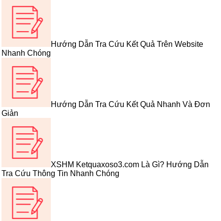
Hướng Dẫn Tra Cứu Kết Quả Trên Website
Nhanh Chóng
Hướng Dẫn Tra Cứu Kết Quả Nhanh Và Đơn
Giản
XSHM Ketquaxoso3.com Là Gì? Hướng Dẫn
Tra Cứu Thông Tin Nhanh Chóng