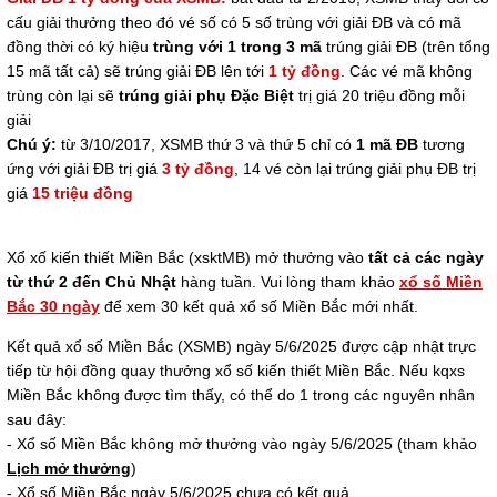
cấu giải thưởng theo đó vé số có 5 số trùng với giải ĐB và có mã
đồng thời có ký hiệu
trùng với 1 trong 3 mã
trúng giải ĐB (trên tổng
15 mã tất cả) sẽ trúng giải ĐB lên tới
1 tỷ đồng
. Các vé mã không
trùng còn lại sẽ
trúng giải phụ Đặc Biệt
trị giá 20 triệu đồng mỗi
giải
Chú ý:
từ 3/10/2017, XSMB thứ 3 và thứ 5 chỉ có
1 mã ĐB
tương
ứng với giải ĐB trị giá
3 tỷ đồng
, 14 vé còn lại trúng giải phụ ĐB trị
giá
15 triệu đồng
Xổ xố kiến thiết Miền Bắc (xsktMB) mở thưởng vào
tất cả các ngày
từ thứ 2 đến Chủ Nhật
hàng tuần. Vui lòng tham khảo
xổ số Miền
Bắc 30 ngày
để xem 30 kết quả xổ số Miền Bắc mới nhất.
Kết quả xổ số Miền Bắc (XSMB) ngày 5/6/2025 được cập nhật trực
tiếp từ hội đồng quay thưởng xổ số kiến thiết Miền Bắc. Nếu kqxs
Miền Bắc không được tìm thấy, có thể do 1 trong các nguyên nhân
sau đây:
- Xổ số Miền Bắc không mở thưởng vào ngày 5/6/2025 (tham khảo
Lịch mở thưởng
)
- Xổ số Miền Bắc ngày 5/6/2025 chưa có kết quả