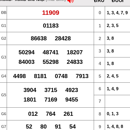
ĐẦU
ĐUÔI
11909
0
1, 3, 4, 7, 9
ĐB
01183
2, 3, 5
1
G1
86638 28428
3, 8
2
G2
3
3, 8
50294 48741 18207
G3
84003 55298 24833
4
1, 8
4498 8181 0748 7913
2, 4, 5
5
G4
6
1, 4, 9
3904 3715 4923
G5
1801 7169 9455
7
012 764 261
0, 1, 3
8
G6
52 80 91 54
1, 4, 8, 8
9
G7