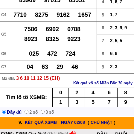
83969 97015 65551
4
1, 6, 7
7710 8275 9162 1657
1, 7
5
G4
6
2, 3, 9, 9
7586 6902 0788
G5
8923 8325 9223
7
2, 5, 5
025 472 724
6, 8
8
G6
04 63 29 46
2, 3
9
G7
3 6 10 11 12 15 (EH)
Mã ĐB:
Kết quả xổ số Miền Bắc 30 ngày
0
2
4
6
8
Tìm lô tô XSMB:
1
3
5
7
9
Đầy đủ
2 số
3 số
9.
KẾT QUẢ XSMB
NGÀY 02/08
(
CHỦ NHẬT
)
XSMB
>
XSMB Chủ Nhật
(Thái Bình)