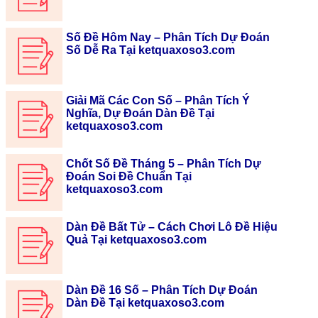
Số Đề Hôm Nay – Phân Tích Dự Đoán
Số Dễ Ra Tại ketquaxoso3.com
Giải Mã Các Con Số – Phân Tích Ý
Nghĩa, Dự Đoán Dàn Đề Tại
ketquaxoso3.com
Chốt Số Đề Tháng 5 – Phân Tích Dự
Đoán Soi Đề Chuẩn Tại
ketquaxoso3.com
Dàn Đề Bất Tử – Cách Chơi Lô Đề Hiệu
Quả Tại ketquaxoso3.com
Dàn Đề 16 Số – Phân Tích Dự Đoán
Dàn Đề Tại ketquaxoso3.com