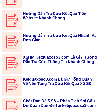
Hướng Dẫn Tra Cứu Kết Quả Trên
Website Nhanh Chóng
Hướng Dẫn Tra Cứu Kết Quả Nhanh Và
Đơn Giản
XSHM Ketquaxoso3.com Là Gì? Hướng
Dẫn Tra Cứu Thông Tin Nhanh Chóng
Ketquaxoso3.com Là Gì? Tổng Quan
Về Nền Tảng Tra Cứu Kết Quả Xổ Số
Chốt Dàn Đề 5 Số – Phân Tích Soi Cầu
Dự Đoán Dàn Đề Tại ketquaxoso3.com