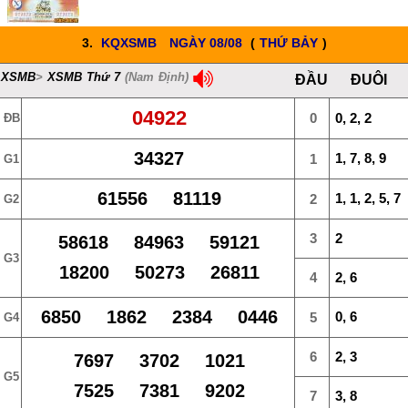
3.
KQXSMB
NGÀY 08/08
(
THỨ BẢY
)
XSMB
>
XSMB Thứ 7
(Nam Định)
ĐẦU
ĐUÔI
04922
0
0, 2, 2
ĐB
34327
1, 7, 8, 9
1
G1
61556 81119
1, 1, 2, 5, 7
2
G2
3
2
58618 84963 59121
G3
18200 50273 26811
4
2, 6
6850 1862 2384 0446
0, 6
5
G4
6
2, 3
7697 3702 1021
G5
7525 7381 9202
7
3, 8