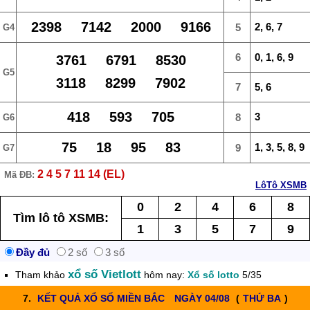
2398 7142 2000 9166
2, 6, 7
5
G4
6
0, 1, 6, 9
3761 6791 8530
G5
3118 8299 7902
7
5, 6
418 593 705
3
8
G6
75 18 95 83
1, 3, 5, 8, 9
9
G7
2 4 5 7 11 14 (EL)
Mã ĐB:
LôTô XSMB
0
2
4
6
8
Tìm lô tô XSMB:
1
3
5
7
9
Đầy đủ
2 số
3 số
xổ số Vietlott
Tham khảo
hôm nay:
Xổ số lotto
5/35
7.
KẾT QUẢ XỔ SỐ MIỀN BẮC
NGÀY 04/08
(
THỨ BA
)