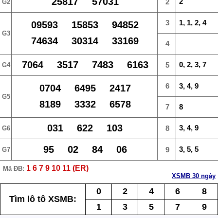
25817 57031
2
2
G2
3
1, 1, 2, 4
09593 15853 94852
G3
74634 30314 33169
4
7064 3517 7483 6163
0, 2, 3, 7
5
G4
6
3, 4, 9
0704 6495 2417
G5
8189 3332 6578
7
8
031 622 103
3, 4, 9
8
G6
95 02 84 06
3, 5, 5
9
G7
1 6 7 9 10 11 (ER)
Mã ĐB:
XSMB 30 ngày
0
2
4
6
8
Tìm lô tô XSMB:
1
3
5
7
9