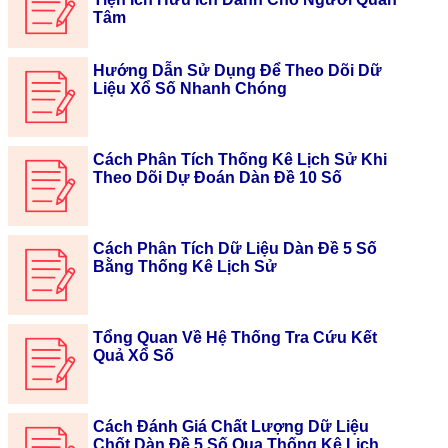
Tâm
Hướng Dẫn Sử Dụng Để Theo Dõi Dữ
Liệu Xổ Số Nhanh Chóng
Cách Phân Tích Thống Kê Lịch Sử Khi
Theo Dõi Dự Đoán Dàn Đề 10 Số
Cách Phân Tích Dữ Liệu Dàn Đề 5 Số
Bằng Thống Kê Lịch Sử
Tổng Quan Về Hệ Thống Tra Cứu Kết
Quả Xổ Số
Cách Đánh Giá Chất Lượng Dữ Liệu
Chốt Dàn Đề 5 Số Qua Thống Kê Lịch