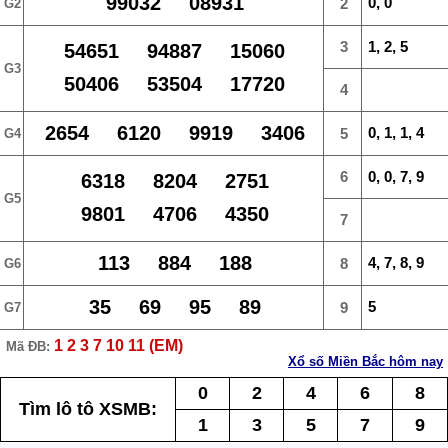
99032 08931
0, 0
2
G2
3
1, 2, 5
54651 94887 15060
G3
50406 53504 17720
4
2654 6120 9919 3406
0, 1, 1, 4
5
G4
6
0, 0, 7, 9
6318 8204 2751
G5
9801 4706 4350
7
113 884 188
4, 7, 8, 9
8
G6
35 69 95 89
5
9
G7
1 2 3 7 10 11 (EM)
Mã ĐB:
Xổ số Miền Bắc hôm nay
0
2
4
6
8
Tìm lô tô XSMB:
1
3
5
7
9