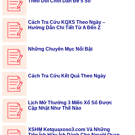
Theo Dõi Chốt Dàn Đề 5 Số
Cách Tra Cứu KQXS Theo Ngày –
Hướng Dẫn Chi Tiết Từ A Đến Z
Những Chuyên Mục Nổi Bật
Cách Tra Cứu Kết Quả Theo Ngày
Lịch Mở Thưởng 3 Miền Xổ Số Được
Cập Nhật Như Thế Nào
XSHM Ketquaxoso3.com Và Những
Tiện Ích Hữu Ích Dành Cho Người Quan