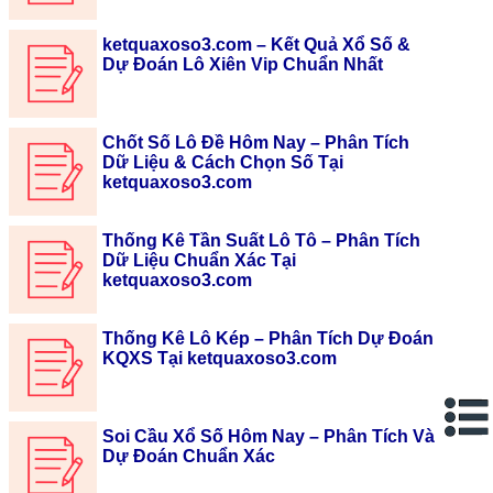
ketquaxoso3.com – Kết Quả Xổ Số &
Dự Đoán Lô Xiên Vip Chuẩn Nhất
Chốt Số Lô Đề Hôm Nay – Phân Tích
Dữ Liệu & Cách Chọn Số Tại
ketquaxoso3.com
Thống Kê Tần Suất Lô Tô – Phân Tích
Dữ Liệu Chuẩn Xác Tại
ketquaxoso3.com
Thống Kê Lô Kép – Phân Tích Dự Đoán
KQXS Tại ketquaxoso3.com
Soi Cầu Xổ Số Hôm Nay – Phân Tích Và
Dự Đoán Chuẩn Xác