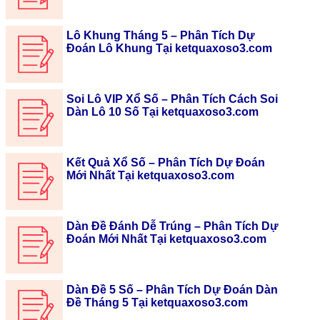
Lô Khung Tháng 5 – Phân Tích Dự
Đoán Lô Khung Tại ketquaxoso3.com
Soi Lô VIP Xổ Số – Phân Tích Cách Soi
Dàn Lô 10 Số Tại ketquaxoso3.com
Kết Quả Xổ Số – Phân Tích Dự Đoán
Mới Nhất Tại ketquaxoso3.com
Dàn Đề Đánh Dễ Trúng – Phân Tích Dự
Đoán Mới Nhất Tại ketquaxoso3.com
Dàn Đề 5 Số – Phân Tích Dự Đoán Dàn
Đề Tháng 5 Tại ketquaxoso3.com