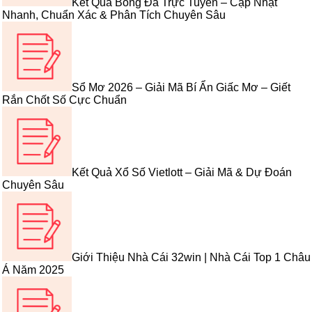
Kết Quả Bóng Đá Trực Tuyến – Cập Nhật
Nhanh, Chuẩn Xác & Phân Tích Chuyên Sâu
Sổ Mơ 2026 – Giải Mã Bí Ẩn Giấc Mơ – Giết
Rắn Chốt Số Cực Chuẩn
Kết Quả Xổ Số Vietlott – Giải Mã & Dự Đoán
Chuyên Sâu
Giới Thiệu Nhà Cái 32win | Nhà Cái Top 1 Châu
Á Năm 2025