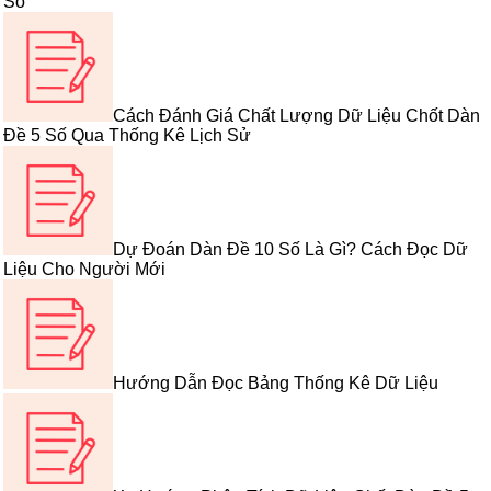
Số
Cách Đánh Giá Chất Lượng Dữ Liệu Chốt Dàn
Đề 5 Số Qua Thống Kê Lịch Sử
Dự Đoán Dàn Đề 10 Số Là Gì? Cách Đọc Dữ
Liệu Cho Người Mới
Hướng Dẫn Đọc Bảng Thống Kê Dữ Liệu