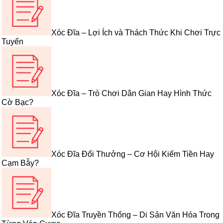
Xóc Đĩa – Lợi Ích và Thách Thức Khi Chơi Trực
Tuyến
Xóc Đĩa – Trò Chơi Dân Gian Hay Hình Thức
Cờ Bạc?
Xóc Đĩa Đổi Thưởng – Cơ Hội Kiếm Tiền Hay
Cạm Bẫy?
Xóc Đĩa Truyền Thống – Di Sản Văn Hóa Trong