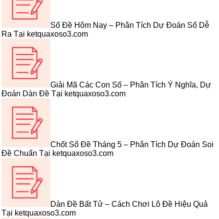
Số Đề Hôm Nay – Phân Tích Dự Đoán Số Dễ
Ra Tại ketquaxoso3.com
Giải Mã Các Con Số – Phân Tích Ý Nghĩa, Dự
Đoán Dàn Đề Tại ketquaxoso3.com
Chốt Số Đề Tháng 5 – Phân Tích Dự Đoán Soi
Đề Chuẩn Tại ketquaxoso3.com
Dàn Đề Bất Tử – Cách Chơi Lô Đề Hiệu Quả
Tại ketquaxoso3.com