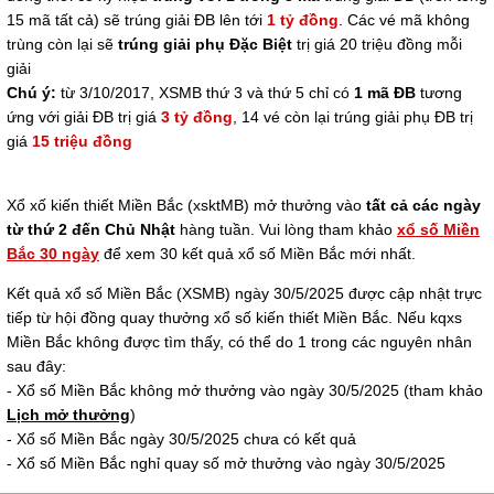
15 mã tất cả) sẽ trúng giải ĐB lên tới
1 tỷ đồng
. Các vé mã không
trùng còn lại sẽ
trúng giải phụ Đặc Biệt
trị giá 20 triệu đồng mỗi
giải
Chú ý:
từ 3/10/2017, XSMB thứ 3 và thứ 5 chỉ có
1 mã ĐB
tương
ứng với giải ĐB trị giá
3 tỷ đồng
, 14 vé còn lại trúng giải phụ ĐB trị
giá
15 triệu đồng
Xổ xố kiến thiết Miền Bắc (xsktMB) mở thưởng vào
tất cả các ngày
từ thứ 2 đến Chủ Nhật
hàng tuần. Vui lòng tham khảo
xổ số Miền
Bắc 30 ngày
để xem 30 kết quả xổ số Miền Bắc mới nhất.
Kết quả xổ số Miền Bắc (XSMB) ngày 30/5/2025 được cập nhật trực
tiếp từ hội đồng quay thưởng xổ số kiến thiết Miền Bắc. Nếu kqxs
Miền Bắc không được tìm thấy, có thể do 1 trong các nguyên nhân
sau đây:
- Xổ số Miền Bắc không mở thưởng vào ngày 30/5/2025 (tham khảo
Lịch mở thưởng
)
- Xổ số Miền Bắc ngày 30/5/2025 chưa có kết quả
- Xổ số Miền Bắc nghỉ quay số mở thưởng vào ngày 30/5/2025