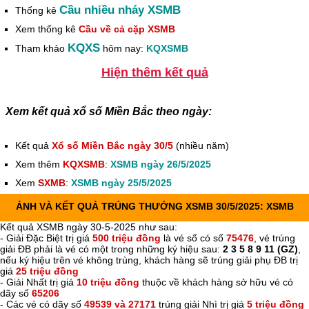
Cầu nhiều nháy XSMB
Thống kê
Xem thống kê
Cầu về cả cặp XSMB
KQXS
Tham khảo
hôm nay:
KQXSMB
Hiện thêm kết quả
Xem kết quả xổ số Miền Bắc theo ngày:
Kết quả
Xổ số Miền Bắc ngày 30/5
(nhiều năm)
Xem thêm
KQXSMB
:
XSMB ngày 26/5/2025
Xem
SXMB
:
XSMB ngày 25/5/2025
ẢNH VÀ KẾT QUẢ TRÚNG THƯỞNG XSMB 30/5/2025: XSMB
Kết quả XSMB ngày 30-5-2025 như sau:
- Giải Đặc Biệt trị giá
500 triệu đồng
là vé số có số
75476
, vé trúng
giải ĐB phải là vé có một trong những ký hiệu sau:
2 3 5 8 9 11 (GZ)
,
nếu ký hiệu trên vé không trùng, khách hàng sẽ trúng giải phụ ĐB trị
giá
25 triệu đồng
- Giải Nhất trị giá
10 triệu đồng
thuộc về khách hàng sở hữu vé có
dãy số
65206
- Các vé có dãy số
49539 và 27171
trúng giải Nhì trị giá
5 triệu đồng