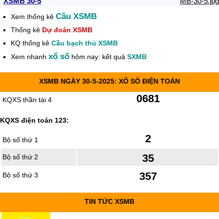
XSMB 30-5
MB-30-5.jpg
Cầu XSMB
Xem thống kê
Thống kê
Dự đoán XSMB
KQ thống kê
Cầu bạch thủ XSMB
xổ số
Xem nhanh
hôm nay: kết quả
SXMB
XSMB
NGÀY 30-5-2025: XỔ SỐ ĐIỆN TOÁN
0681
KQXS thần tài 4
KQXS điện toán 123:
2
Bộ số thứ 1
35
Bộ số thứ 2
357
Bộ số thứ 3
TIN TỨC XSMB