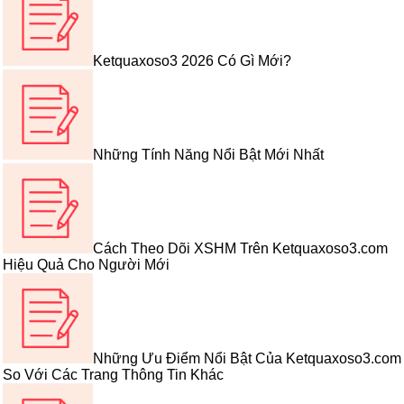
Ketquaxoso3 2026 Có Gì Mới?
Những Tính Năng Nổi Bật Mới Nhất
Cách Theo Dõi XSHM Trên Ketquaxoso3.com
Hiệu Quả Cho Người Mới
Những Ưu Điểm Nổi Bật Của Ketquaxoso3.com
So Với Các Trang Thông Tin Khác