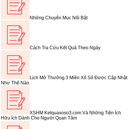
Những Chuyên Mục Nổi Bật
Cách Tra Cứu Kết Quả Theo Ngày
Lịch Mở Thưởng 3 Miền Xổ Số Được Cập Nhật
Như Thế Nào
XSHM Ketquaxoso3.com Và Những Tiện Ích
Hữu Ích Dành Cho Người Quan Tâm