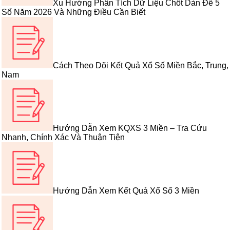
Xu Hướng Phân Tích Dữ Liệu Chốt Dàn Đề 5
Số Năm 2026 Và Những Điều Cần Biết
Cách Theo Dõi Kết Quả Xổ Số Miền Bắc, Trung,
Nam
Hướng Dẫn Xem KQXS 3 Miền – Tra Cứu
Nhanh, Chính Xác Và Thuận Tiện
Hướng Dẫn Xem Kết Quả Xổ Số 3 Miền