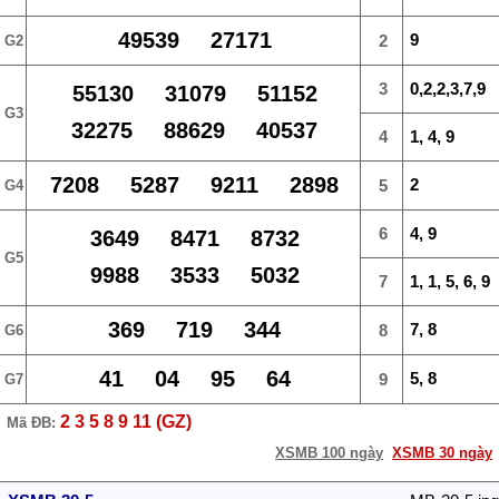
49539 27171
9
2
G2
3
0,2,2,3,7,9
55130 31079 51152
G3
32275 88629 40537
4
1, 4, 9
7208 5287 9211 2898
2
5
G4
6
4, 9
3649 8471 8732
G5
9988 3533 5032
7
1, 1, 5, 6, 9
369 719 344
7, 8
8
G6
41 04 95 64
5, 8
9
G7
2 3 5 8 9 11 (GZ)
Mã ĐB:
XSMB 100 ngày
XSMB 30 ngày