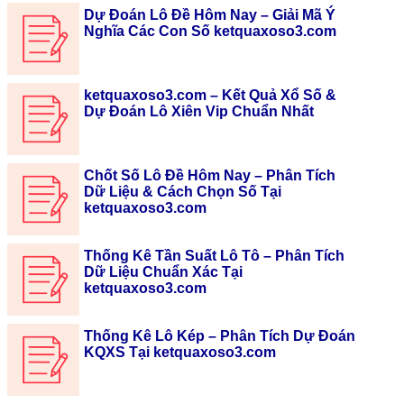
Dự Đoán Lô Đề Hôm Nay – Giải Mã Ý
Nghĩa Các Con Số ketquaxoso3.com
ketquaxoso3.com – Kết Quả Xổ Số &
Dự Đoán Lô Xiên Vip Chuẩn Nhất
Chốt Số Lô Đề Hôm Nay – Phân Tích
Dữ Liệu & Cách Chọn Số Tại
ketquaxoso3.com
Thống Kê Tần Suất Lô Tô – Phân Tích
Dữ Liệu Chuẩn Xác Tại
ketquaxoso3.com
Thống Kê Lô Kép – Phân Tích Dự Đoán
KQXS Tại ketquaxoso3.com