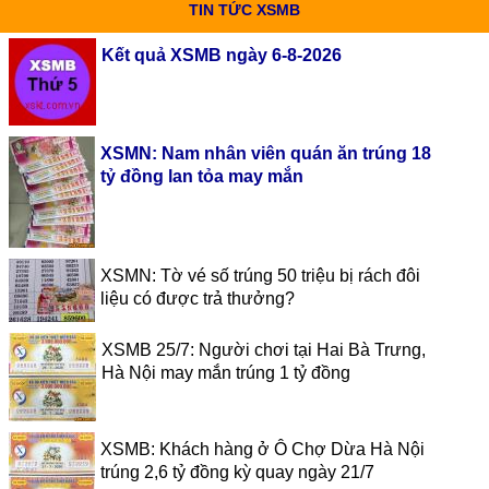
TIN TỨC XSMB
Kết quả XSMB ngày 6-8-2026
XSMN: Nam nhân viên quán ăn trúng 18
tỷ đồng lan tỏa may mắn
XSMN: Tờ vé số trúng 50 triệu bị rách đôi
liệu có được trả thưởng?
XSMB 25/7: Người chơi tại Hai Bà Trưng,
Hà Nội may mắn trúng 1 tỷ đồng
XSMB: Khách hàng ở Ô Chợ Dừa Hà Nội
trúng 2,6 tỷ đồng kỳ quay ngày 21/7