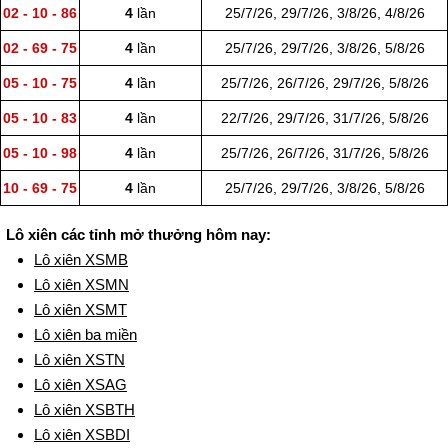
02 - 10 - 86
4
lần
25/7/26
,
29/7/26
,
3/8/26
,
4/8/26
02 - 69 - 75
4
lần
25/7/26
,
29/7/26
,
3/8/26
,
5/8/26
05 - 10 - 75
4
lần
25/7/26
,
26/7/26
,
29/7/26
,
5/8/26
05 - 10 - 83
4
lần
22/7/26
,
29/7/26
,
31/7/26
,
5/8/26
05 - 10 - 98
4
lần
25/7/26
,
26/7/26
,
31/7/26
,
5/8/26
10 - 69 - 75
4
lần
25/7/26
,
29/7/26
,
3/8/26
,
5/8/26
Lô xiên các tỉnh mở thưởng hôm nay:
Lô xiên XSMB
Lô xiên XSMN
Lô xiên XSMT
Lô xiên ba miền
Lô xiên XSTN
Lô xiên XSAG
Lô xiên XSBTH
Lô xiên XSBDI