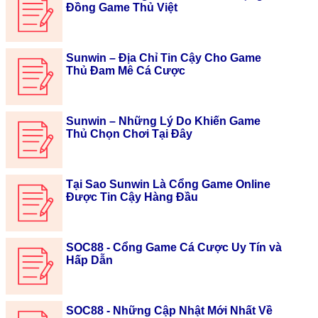
Đồng Game Thủ Việt
Sunwin – Địa Chỉ Tin Cậy Cho Game
Thủ Đam Mê Cá Cược
Sunwin – Những Lý Do Khiến Game
Thủ Chọn Chơi Tại Đây
Tại Sao Sunwin Là Cổng Game Online
Được Tin Cậy Hàng Đầu
SOC88 - Cổng Game Cá Cược Uy Tín và
Hấp Dẫn
SOC88 - Những Cập Nhật Mới Nhất Về