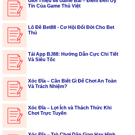
Giới Thiệu 68 Game Bài – Điểm Đến Uy
Tín Của Game Thủ Việt
Lô Đề Bet88 - Cơ Hội Đổi Đời Cho Bet
Thủ
Tải App BJ88: Hướng Dẫn Cực Chi Tiết
Và Siêu Tốc
Xóc Đĩa – Cần Biết Gì Để Chơi An Toàn
Và Trách Nhiệm?
Xóc Đĩa – Lợi Ích và Thách Thức Khi
Chơi Trực Tuyến
Xóc Đĩa – Trò Chơi Dân Gian Hay Hình