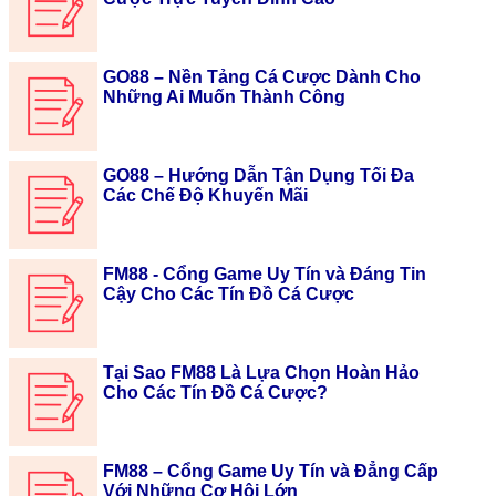
GO88 – Nền Tảng Cá Cược Dành Cho
Những Ai Muốn Thành Công
GO88 – Hướng Dẫn Tận Dụng Tối Đa
Các Chế Độ Khuyến Mãi
FM88 - Cổng Game Uy Tín và Đáng Tin
Cậy Cho Các Tín Đồ Cá Cược
Tại Sao FM88 Là Lựa Chọn Hoàn Hảo
Cho Các Tín Đồ Cá Cược?
FM88 – Cổng Game Uy Tín và Đẳng Cấp
Với Những Cơ Hội Lớn