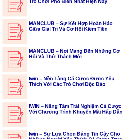
Trò Chơi Phổ Biến Nhất Hiện Nay
MANCLUB – Sự Kết Hợp Hoàn Hảo
Giữa Giải Trí Và Cơ Hội Kiếm Tiền
MANCLUB – Nơi Mang Đến Những Cơ
Hội Và Thử Thách Mới
Iwin – Nền Tảng Cá Cược Được Yêu
Thích Với Các Trò Chơi Độc Đáo
IWIN – Nâng Tầm Trải Nghiệm Cá Cược
Với Chương Trình Khuyến Mãi Hấp Dẫn
Iwin – Sự Lựa Chọn Đáng Tin Cậy Cho