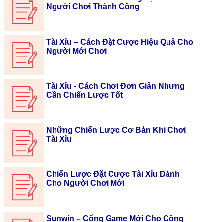
Người Chơi Thành Công
Tài Xỉu – Cách Đặt Cược Hiệu Quả Cho
Người Mới Chơi
Tài Xỉu - Cách Chơi Đơn Giản Nhưng
Cần Chiến Lược Tốt
Những Chiến Lược Cơ Bản Khi Chơi
Tài Xỉu
Chiến Lược Đặt Cược Tài Xỉu Dành
Cho Người Chơi Mới
Sunwin – Cổng Game Mới Cho Cộng