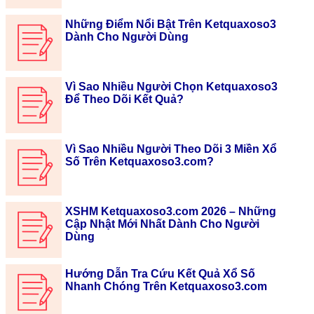
Những Điểm Nổi Bật Trên Ketquaxoso3
Dành Cho Người Dùng
Vì Sao Nhiều Người Chọn Ketquaxoso3
Để Theo Dõi Kết Quả?
Vì Sao Nhiều Người Theo Dõi 3 Miền Xổ
Số Trên Ketquaxoso3.com?
XSHM Ketquaxoso3.com 2026 – Những
Cập Nhật Mới Nhất Dành Cho Người
Dùng
Hướng Dẫn Tra Cứu Kết Quả Xổ Số
Nhanh Chóng Trên Ketquaxoso3.com