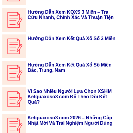
Hướng Dẫn Xem KQXS 3 Miền – Tra
Cứu Nhanh, Chính Xác Và Thuận Tiện
Hướng Dẫn Xem Kết Quả Xổ Số 3 Miền
Hướng Dẫn Xem Kết Quả Xổ Số Miền
Bắc, Trung, Nam
Vì Sao Nhiều Người Lựa Chọn XSHM
Ketquaxoso3.com Để Theo Dõi Kết
Quả?
Ketquaxoso3.com 2026 – Những Cập
Nhật Mới Và Trải Nghiệm Người Dùng