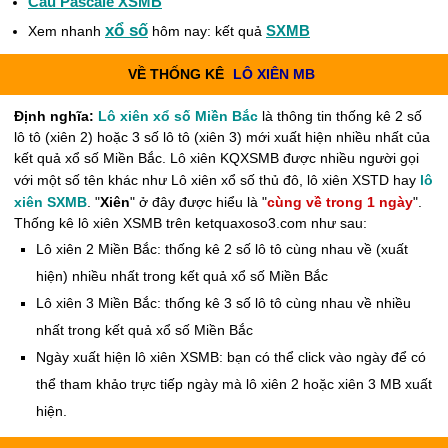
Cầu Pascale XSMB
xổ số
SXMB
Xem nhanh
hôm nay: kết quả
VỀ THỐNG KÊ
LÔ XIÊN MB
Định nghĩa:
Lô xiên xổ số Miền Bắc
là thông tin thống kê 2 số
lô tô (xiên 2) hoặc 3 số lô tô (xiên 3) mới xuất hiện nhiều nhất của
kết quả xổ số Miền Bắc. Lô xiên KQXSMB được nhiều người gọi
với một số tên khác như Lô xiên xổ số thủ đô, lô xiên XSTD hay
lô
xiên SXMB
. "
Xiên
" ở đây được hiểu là "
cùng về trong 1 ngày
".
Thống kê lô xiên XSMB trên ketquaxoso3.com như sau:
Lô xiên 2 Miền Bắc: thống kê 2 số lô tô cùng nhau về (xuất
hiện) nhiều nhất trong kết quả xổ số Miền Bắc
Lô xiên 3 Miền Bắc: thống kê 3 số lô tô cùng nhau về nhiều
nhất trong kết quả xổ số Miền Bắc
Ngày xuất hiện lô xiên XSMB: bạn có thể click vào ngày để có
thể tham khảo trực tiếp ngày mà lô xiên 2 hoặc xiên 3 MB xuất
hiện.