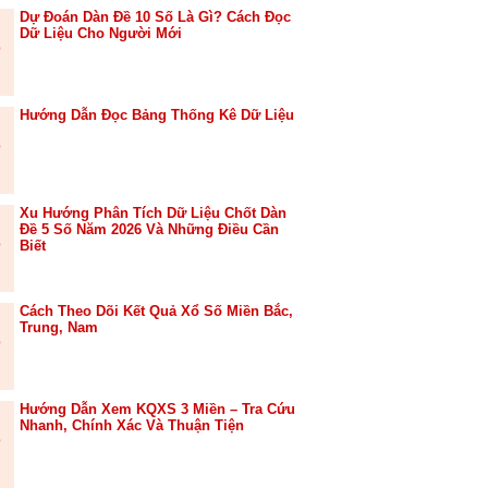
Dự Đoán Dàn Đề 10 Số Là Gì? Cách Đọc
Dữ Liệu Cho Người Mới
Hướng Dẫn Đọc Bảng Thống Kê Dữ Liệu
Xu Hướng Phân Tích Dữ Liệu Chốt Dàn
Đề 5 Số Năm 2026 Và Những Điều Cần
Biết
Cách Theo Dõi Kết Quả Xổ Số Miền Bắc,
Trung, Nam
Hướng Dẫn Xem KQXS 3 Miền – Tra Cứu
Nhanh, Chính Xác Và Thuận Tiện