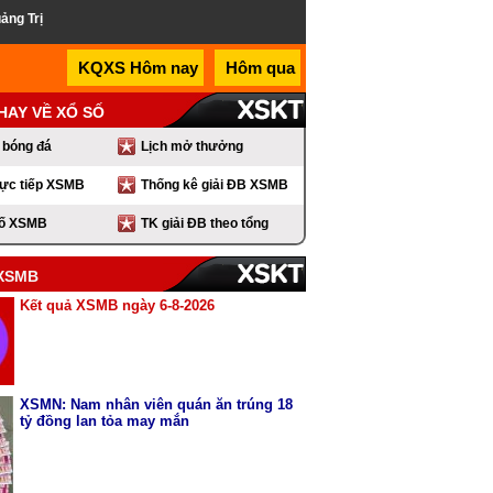
ảng Trị
KQXS Hôm nay
Hôm qua
 HAY VỀ XỔ SỐ
 bóng đá
Lịch mở thưởng
rực tiếp XSMB
Thống kê giải ĐB XSMB
số XSMB
TK giải ĐB theo tổng
XSMB
 XSMB
Kết quả XSMB ngày 6-8-2026
XSMN: Nam nhân viên quán ăn trúng 18
tỷ đồng lan tỏa may mắn