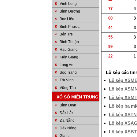
Vĩnh Long
77
4
Bình Dương
00
3
Bạc Liêu
Bình Phước
44
3
Bến Tre
55
3
Bình Thuận
99
3
Hậu Giang
22
1
Kiên Giang
Long An
Lô kép các tỉ
Sóc Trăng
Lô kép XSM
Trà Vinh
Vũng Tàu
Lô kép XSM
XỔ SỐ MIỀN TRUNG
Lô kép XSM
Bình Định
Lô kép ba mi
Đắk Lắk
Lô kép XSTN
Đà Nẵng
Lô kép XSA
Đắk Nông
Lô kép XSB
Gia Lai