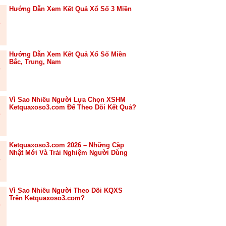
Hướng Dẫn Xem Kết Quả Xổ Số 3 Miền
Hướng Dẫn Xem Kết Quả Xổ Số Miền
Bắc, Trung, Nam
Vì Sao Nhiều Người Lựa Chọn XSHM
Ketquaxoso3.com Để Theo Dõi Kết Quả?
Ketquaxoso3.com 2026 – Những Cập
Nhật Mới Và Trải Nghiệm Người Dùng
Vì Sao Nhiều Người Theo Dõi KQXS
Trên Ketquaxoso3.com?