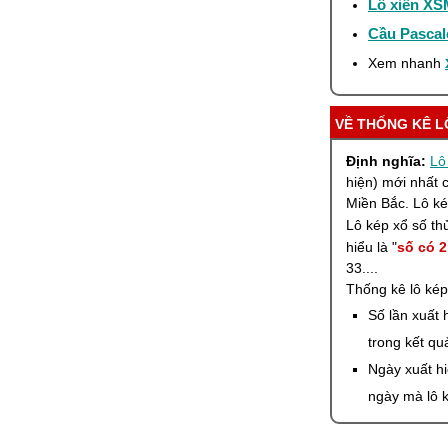
Lô xiên X
Cầu Pasca
Xem nhanh
VỀ THỐNG KÊ
L
Định nghĩa:
Lô
hiện) mới nhất 
Miền Bắc. Lô k
Lô kép xổ số th
hiểu là "
số có 
33....
Thống kê lô ké
Số lần xuất 
trong kết qu
Ngày xuất hi
ngày mà lô 