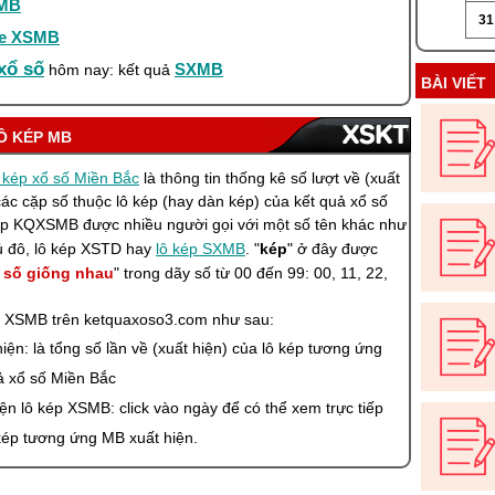
SMB
31
le XSMB
xổ số
SXMB
hôm nay: kết quả
BÀI VIẾT
Ô KÉP MB
 kép xổ số Miền Bắc
là thông tin thống kê số lượt về (xuất
các cặp số thuộc lô kép (hay dàn kép) của kết quả xổ số
ép KQXSMB được nhiều người gọi với một số tên khác như
ủ đô, lô kép XSTD hay
lô kép SXMB
. "
kép
" ở đây được
2 số giống nhau
" trong dãy số từ 00 đến 99: 00, 11, 22,
p XSMB trên ketquaxoso3.com như sau:
hiện: là tổng số lần về (xuất hiện) của lô kép tương ứng
ả xổ số Miền Bắc
ện lô kép XSMB: click vào ngày để có thể xem trực tiếp
kép tương ứng MB xuất hiện.