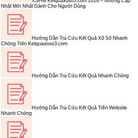
XSHM Ketquaxoso3.com 2026 – Những Cập
Nhật Mới Nhất Dành Cho Người Dùng
Hướng Dẫn Tra Cứu Kết Quả Xổ Số Nhanh
Chóng Trên Ketquaxoso3.com
Hướng Dẫn Tra Cứu Kết Quả Nhanh Chóng
Hướng Dẫn Tra Cứu Kết Quả Trên Website
Nhanh Chóng