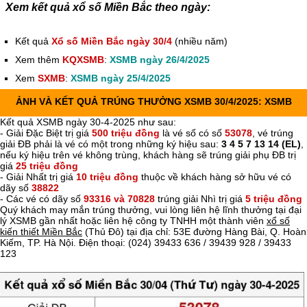
Xem kết quả xổ số Miền Bắc theo ngày:
Kết quả
Xổ số Miền Bắc ngày 30/4
(nhiều năm)
Xem thêm
KQXSMB
:
XSMB ngày 26/4/2025
Xem
SXMB
:
XSMB ngày 25/4/2025
ẢNH VÀ KẾT QUẢ TRÚNG THƯỞNG XSMB 30/4/2025: XSMB
Kết quả XSMB ngày 30-4-2025 như sau:
- Giải Đặc Biệt trị giá
500 triệu đồng
là vé số có số
53078
, vé trúng
giải ĐB phải là vé có một trong những ký hiệu sau:
3 4 5 7 13 14 (EL)
,
nếu ký hiệu trên vé không trùng, khách hàng sẽ trúng giải phụ ĐB trị
giá
25 triệu đồng
- Giải Nhất trị giá
10 triệu đồng
thuộc về khách hàng sở hữu vé có
dãy số
38822
- Các vé có dãy số
93316 và 70828
trúng giải Nhì trị giá
5 triệu đồng
Quý khách may mắn trúng thưởng, vui lòng liên hệ lĩnh thưởng tại đại
lý XSMB gần nhất hoặc liên hệ công ty TNHH một thành viên
xổ số
kiến thiết Miền Bắc
(Thủ Đô) tại địa chỉ: 53E đường Hàng Bài, Q. Hoàn
Kiếm, TP. Hà Nội. Điện thoại: (024) 39433 636 / 39439 928 / 39433
123