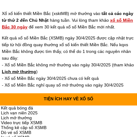
Xổ xố kiến thiết Miền Bắc (xsktMB) mở thưởng vào
tất cả các ngày
từ thứ 2 đến Chủ Nhật
hàng tuần. Vui lòng tham khảo
xổ số Miền
Bắc 30 ngày
để xem 30 kết quả xổ số Miền Bắc mới nhất.
Kết quả xổ số Miền Bắc (XSMB) ngày 30/4/2025 được cập nhật trực
tiếp từ hội đồng quay thưởng xổ số kiến thiết Miền Bắc. Nếu kqxs
Miền Bắc không được tìm thấy, có thể do 1 trong các nguyên nhân
sau đây:
- Xổ số Miền Bắc không mở thưởng vào ngày 30/4/2025 (tham khảo
Lịch mở thưởng
)
- Xổ số Miền Bắc ngày 30/4/2025 chưa có kết quả
- Xổ số Miền Bắc nghỉ quay số mở thưởng vào ngày 30/4/2025
TIỆN ÍCH HAY VỀ XỔ SỐ
Kết quả bóng đá
Lịch vạn niên 2025
Lịch mở thưởng
Video trực tiếp XSMB
Thống kê cặp số XSMB
Dò vé số XSMB