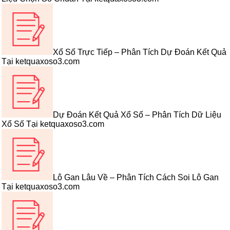
Xổ Số Trực Tiếp – Phân Tích Dự Đoán Kết Quả
Tại ketquaxoso3.com
Dự Đoán Kết Quả Xổ Số – Phân Tích Dữ Liệu
Xổ Số Tại ketquaxoso3.com
Lô Gan Lâu Về – Phân Tích Cách Soi Lô Gan
Tại ketquaxoso3.com