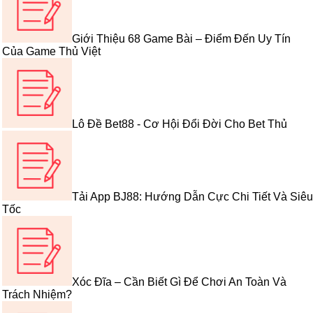
Giới Thiệu 68 Game Bài – Điểm Đến Uy Tín
Của Game Thủ Việt
Lô Đề Bet88 - Cơ Hội Đổi Đời Cho Bet Thủ
Tải App BJ88: Hướng Dẫn Cực Chi Tiết Và Siêu
Tốc
Xóc Đĩa – Cần Biết Gì Để Chơi An Toàn Và
Trách Nhiệm?