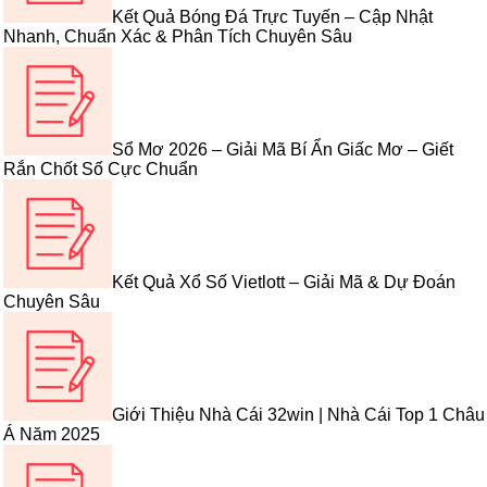
Kết Quả Bóng Đá Trực Tuyến – Cập Nhật
Nhanh, Chuẩn Xác & Phân Tích Chuyên Sâu
Sổ Mơ 2026 – Giải Mã Bí Ẩn Giấc Mơ – Giết
Rắn Chốt Số Cực Chuẩn
Kết Quả Xổ Số Vietlott – Giải Mã & Dự Đoán
Chuyên Sâu
Giới Thiệu Nhà Cái 32win | Nhà Cái Top 1 Châu
Á Năm 2025