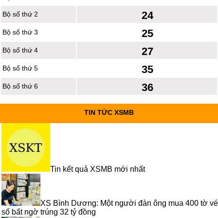
24
Bộ số thứ 2
25
Bộ số thứ 3
27
Bộ số thứ 4
35
Bộ số thứ 5
36
Bộ số thứ 6
TIN TỨC XSMB
Tin kết quả XSMB mới nhất
XS Bình Dương: Một người đàn ông mua 400 tờ vé
số bất ngờ trúng 32 tỷ đồng