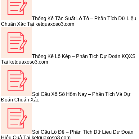
Thống Kê Tần Suất Lô Tô – Phân Tích Dữ Liệu
Chuẩn Xác Tại ketquaxoso3.com
Thống Kê Lô Kép – Phân Tích Dự Đoán KQXS
Tại ketquaxoso3.com
Soi Cầu Xổ Số Hôm Nay – Phân Tích Và Dự
Đoán Chuẩn Xác
Soi Cầu Lô Đề – Phân Tích Dữ Liệu Dự Đoán
Hiệu Quả Tại ketquaxoso3.com