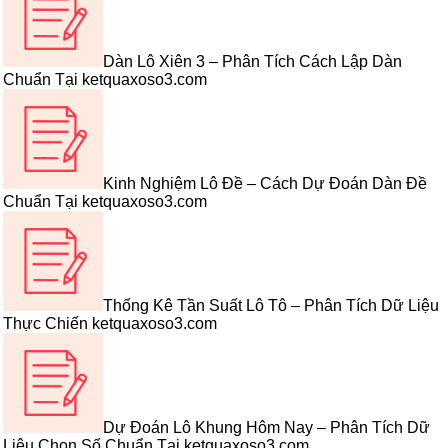
Dàn Lô Xiên 3 – Phân Tích Cách Lập Dàn
Chuẩn Tại ketquaxoso3.com
Kinh Nghiệm Lô Đề – Cách Dự Đoán Dàn Đề
Chuẩn Tại ketquaxoso3.com
Thống Kê Tần Suất Lô Tô – Phân Tích Dữ Liệu
Thực Chiến ketquaxoso3.com
Dự Đoán Lô Khung Hôm Nay – Phân Tích Dữ
Liệu Chọn Số Chuẩn Tại ketquaxoso3.com