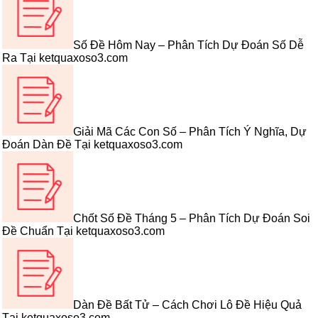
Số Đề Hôm Nay – Phân Tích Dự Đoán Số Dễ
Ra Tại ketquaxoso3.com
Giải Mã Các Con Số – Phân Tích Ý Nghĩa, Dự
Đoán Dàn Đề Tại ketquaxoso3.com
Chốt Số Đề Tháng 5 – Phân Tích Dự Đoán Soi
Đề Chuẩn Tại ketquaxoso3.com
Dàn Đề Bất Tử – Cách Chơi Lô Đề Hiệu Quả
Tại ketquaxoso3.com