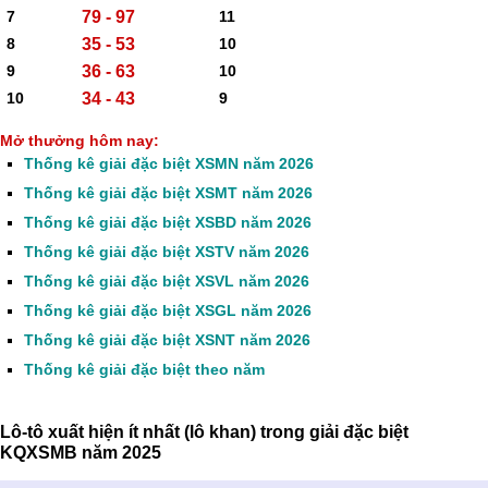
7
79 - 97
11
8
35 - 53
10
9
36 - 63
10
10
34 - 43
9
Mở thưởng hôm nay:
Thống kê giải đặc biệt XSMN năm 2026
Thống kê giải đặc biệt XSMT năm 2026
Thống kê giải đặc biệt XSBD năm 2026
Thống kê giải đặc biệt XSTV năm 2026
Thống kê giải đặc biệt XSVL năm 2026
Thống kê giải đặc biệt XSGL năm 2026
Thống kê giải đặc biệt XSNT năm 2026
Thống kê giải đặc biệt theo năm
Lô-tô xuất hiện ít nhất (lô khan) trong giải đặc biệt
KQXSMB năm 2025