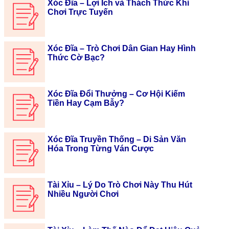
Xóc Đĩa – Lợi Ích và Thách Thức Khi
Chơi Trực Tuyến
Xóc Đĩa – Trò Chơi Dân Gian Hay Hình
Thức Cờ Bạc?
Xóc Đĩa Đổi Thưởng – Cơ Hội Kiếm
Tiền Hay Cạm Bẫy?
Xóc Đĩa Truyền Thống – Di Sản Văn
Hóa Trong Từng Ván Cược
Tài Xỉu – Lý Do Trò Chơi Này Thu Hút
Nhiều Người Chơi