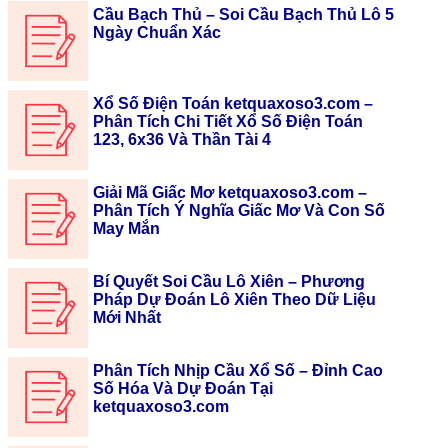
Cầu Bạch Thủ – Soi Cầu Bạch Thủ Lô 5
Ngày Chuẩn Xác
Xổ Số Điện Toán ketquaxoso3.com –
Phân Tích Chi Tiết Xổ Số Điện Toán
123, 6x36 Và Thần Tài 4
Giải Mã Giấc Mơ ketquaxoso3.com –
Phân Tích Ý Nghĩa Giấc Mơ Và Con Số
May Mắn
Bí Quyết Soi Cầu Lô Xiên – Phương
Pháp Dự Đoán Lô Xiên Theo Dữ Liệu
Mới Nhất
Phân Tích Nhịp Cầu Xổ Số – Đỉnh Cao
Số Hóa Và Dự Đoán Tại
ketquaxoso3.com