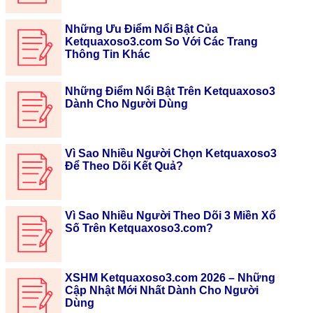
Những Ưu Điểm Nổi Bật Của
Ketquaxoso3.com So Với Các Trang
Thông Tin Khác
Những Điểm Nổi Bật Trên Ketquaxoso3
Dành Cho Người Dùng
Vì Sao Nhiều Người Chọn Ketquaxoso3
Để Theo Dõi Kết Quả?
Vì Sao Nhiều Người Theo Dõi 3 Miền Xổ
Số Trên Ketquaxoso3.com?
XSHM Ketquaxoso3.com 2026 – Những
Cập Nhật Mới Nhất Dành Cho Người
Dùng