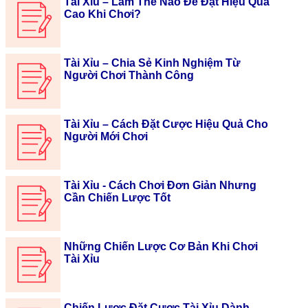
Tài Xỉu – Làm Thế Nào Để Đạt Hiệu Quả
Cao Khi Chơi?
Tài Xỉu – Chia Sẻ Kinh Nghiệm Từ
Người Chơi Thành Công
Tài Xỉu – Cách Đặt Cược Hiệu Quả Cho
Người Mới Chơi
Tài Xỉu - Cách Chơi Đơn Giản Nhưng
Cần Chiến Lược Tốt
Những Chiến Lược Cơ Bản Khi Chơi
Tài Xỉu
Chiến Lược Đặt Cược Tài Xỉu Dành