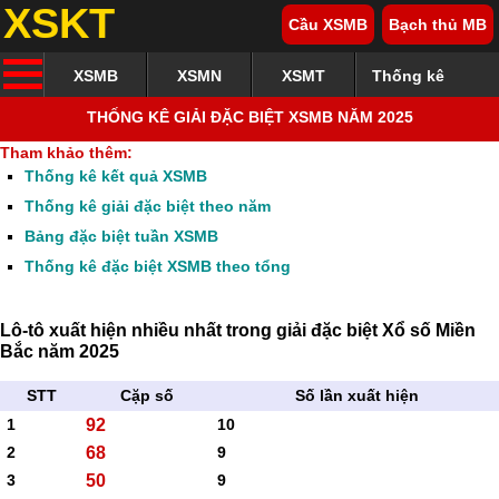
XSKT
Cầu XSMB
Bạch thủ MB
XSMB
XSMN
XSMT
Thống kê
THỐNG KÊ GIẢI ĐẶC BIỆT XSMB NĂM 2025
Tham khảo thêm:
Thống kê kết quả XSMB
Thống kê giải đặc biệt theo năm
Bảng đặc biệt tuần XSMB
Thống kê đặc biệt XSMB theo tổng
Lô-tô xuất hiện nhiều nhất trong giải đặc biệt Xổ số Miền
Bắc năm 2025
STT
Cặp số
Số lần xuất hiện
1
92
10
2
68
9
3
50
9