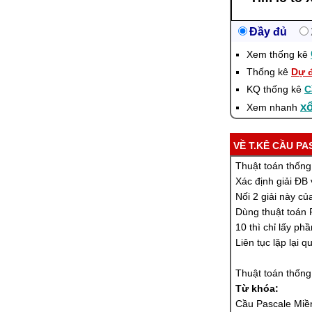
Đầy đủ
Xem thống kê
Thống kê
Dự 
KQ thống kê
C
x
Xem nhanh
VỀ T.KÊ CẦU P
Thuật toán thống
Xác định giải ĐB
Nối 2 giải này c
Dùng thuật toán P
10 thì chỉ lấy ph
Liên tục lặp lại 
Thuật toán thống
Từ khóa:
Cầu Pascale Miề