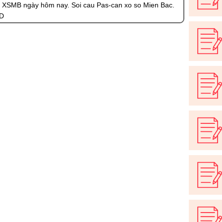
l XSMB ngày hôm nay. Soi cau Pas-can xo so Mien Bac.
TD