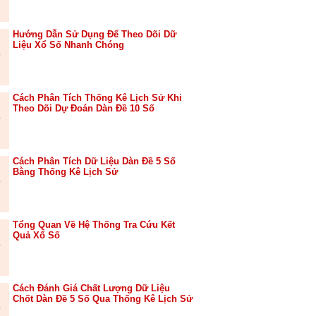
Hướng Dẫn Sử Dụng Để Theo Dõi Dữ
Liệu Xổ Số Nhanh Chóng
Cách Phân Tích Thống Kê Lịch Sử Khi
Theo Dõi Dự Đoán Dàn Đề 10 Số
Cách Phân Tích Dữ Liệu Dàn Đề 5 Số
Bằng Thống Kê Lịch Sử
Tổng Quan Về Hệ Thống Tra Cứu Kết
Quả Xổ Số
Cách Đánh Giá Chất Lượng Dữ Liệu
Chốt Dàn Đề 5 Số Qua Thống Kê Lịch Sử