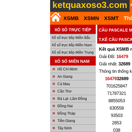
ketquaxoso3.com
XSMB
XSMN
XSMT
Th
XỔ SỐ TRỰC TIẾP
CẦU PASCALE M
Xổ số trực tiếp Miền Bắc
T.KÊ CẦU PASC
Xổ số trực tiếp Miền Nam
Kết quả XSMB n
Xổ số trực tiếp Miền Trung
Giải ĐB:
16479
XỔ SỐ MIỀN NAM
Giải nhất:
32689
Hồ Chí Minh
Thông tin thống 
An Giang
16479
32689
Cà Mau
701625847
Cần Thơ
71787321
Đà Lạt- Lâm Đồng
8855053
Đồng Nai
630558
Đồng Tháp
93503
Tiền Giang
2853
Tây Ninh
038