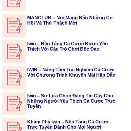
MANCLUB – Nơi Mang Đến Những Cơ
Hội Và Thử Thách Mới
Iwin – Nền Tảng Cá Cược Được Yêu
Thích Với Các Trò Chơi Độc Đáo
IWIN – Nâng Tầm Trải Nghiệm Cá Cược
Với Chương Trình Khuyến Mãi Hấp Dẫn
Iwin – Sự Lựa Chọn Đáng Tin Cậy Cho
Những Người Yêu Thích Cá Cược Trực
Tuyến
Khám Phá Iwin – Nền Tảng Cá Cược
Trực Tuyến Dành Cho Mọi Người