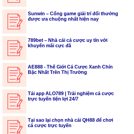
Sunwin – Cổng game giải trí đổi thưởng
được ưa chuộng nhất hiện nay
789bet – Nhà cái cá cược uy tín với
khuyến mãi cực đã
AE888 - Thế Giới Cá Cược Xanh Chín
Bậc Nhất Trên Thị Trường
Tải app ALO789 | Trải nghiệm cá cược
trực tuyến tiện lợi 24/7
Tại sao lại chọn nhà cái QH88 để chơi
cá cược trực tuyến