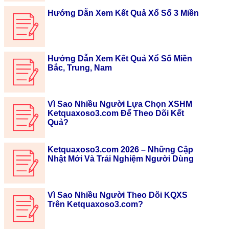
Hướng Dẫn Xem Kết Quả Xổ Số 3 Miền
Hướng Dẫn Xem Kết Quả Xổ Số Miền
Bắc, Trung, Nam
Vì Sao Nhiều Người Lựa Chọn XSHM
Ketquaxoso3.com Để Theo Dõi Kết
Quả?
Ketquaxoso3.com 2026 – Những Cập
Nhật Mới Và Trải Nghiệm Người Dùng
Vì Sao Nhiều Người Theo Dõi KQXS
Trên Ketquaxoso3.com?