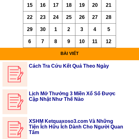
15
16
17
18
19
20
21
22
23
24
25
26
27
28
29
30
1
2
3
4
5
6
7
8
9
10
11
12
BÀI VIẾT
Cách Tra Cứu Kết Quả Theo Ngày
Lịch Mở Thưởng 3 Miền Xổ Số Được
Cập Nhật Như Thế Nào
XSHM Ketquaxoso3.com Và Những
Tiện Ích Hữu Ích Dành Cho Người Quan
Tâm