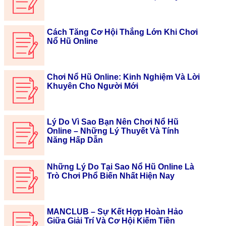
Cách Tăng Cơ Hội Thắng Lớn Khi Chơi
Nổ Hũ Online
Chơi Nổ Hũ Online: Kinh Nghiệm Và Lời
Khuyên Cho Người Mới
Lý Do Vì Sao Bạn Nên Chơi Nổ Hũ
Online – Những Lý Thuyết Và Tính
Năng Hấp Dẫn
Những Lý Do Tại Sao Nổ Hũ Online Là
Trò Chơi Phổ Biến Nhất Hiện Nay
MANCLUB – Sự Kết Hợp Hoàn Hảo
Giữa Giải Trí Và Cơ Hội Kiếm Tiền