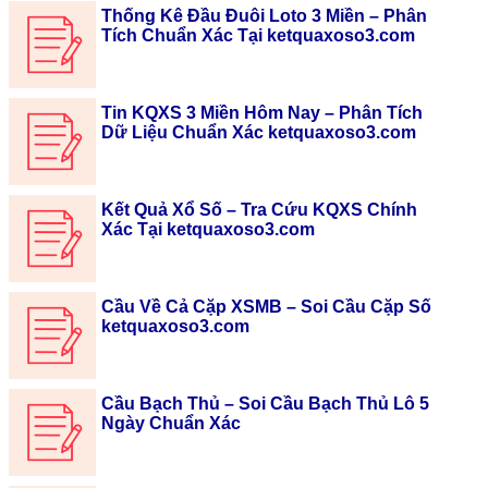
Thống Kê Đầu Đuôi Loto 3 Miền – Phân
Tích Chuẩn Xác Tại ketquaxoso3.com
Tin KQXS 3 Miền Hôm Nay – Phân Tích
Dữ Liệu Chuẩn Xác ketquaxoso3.com
Kết Quả Xổ Số – Tra Cứu KQXS Chính
Xác Tại ketquaxoso3.com
Cầu Về Cả Cặp XSMB – Soi Cầu Cặp Số
ketquaxoso3.com
Cầu Bạch Thủ – Soi Cầu Bạch Thủ Lô 5
Ngày Chuẩn Xác