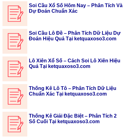
Soi Cầu Xổ Số Hôm Nay – Phân Tích Và
Dự Đoán Chuẩn Xác
Soi Cầu Lô Đề – Phân Tích Dữ Liệu Dự
Đoán Hiệu Quả Tại ketquaxoso3.com
Lô Xiên Xổ Số – Cách Soi Lô Xiên Hiệu
Quả Tại ketquaxoso3.com
Thống Kê Lô Tô – Phân Tích Dữ Liệu
Chuẩn Xác Tại ketquaxoso3.com
Thống Kê Giải Đặc Biệt – Phân Tích 2
Số Cuối Tại ketquaxoso3.com