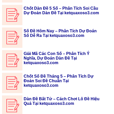
Chốt Dàn Đề 5 Số – Phân Tích Soi Cầu
Dự Đoán Dàn Đề Tại ketquaxoso3.com
Số Đề Hôm Nay – Phân Tích Dự Đoán
Số Dễ Ra Tại ketquaxoso3.com
Giải Mã Các Con Số – Phân Tích Ý
Nghĩa, Dự Đoán Dàn Đề Tại
ketquaxoso3.com
Chốt Số Đề Tháng 5 – Phân Tích Dự
Đoán Soi Đề Chuẩn Tại
ketquaxoso3.com
Dàn Đề Bất Tử – Cách Chơi Lô Đề Hiệu
Quả Tại ketquaxoso3.com