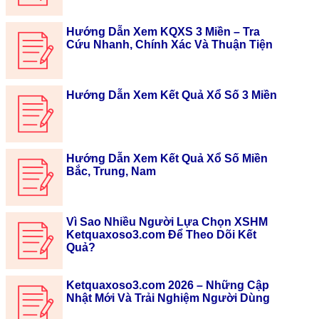
Hướng Dẫn Xem KQXS 3 Miền – Tra
Cứu Nhanh, Chính Xác Và Thuận Tiện
Hướng Dẫn Xem Kết Quả Xổ Số 3 Miền
Hướng Dẫn Xem Kết Quả Xổ Số Miền
Bắc, Trung, Nam
Vì Sao Nhiều Người Lựa Chọn XSHM
Ketquaxoso3.com Để Theo Dõi Kết
Quả?
Ketquaxoso3.com 2026 – Những Cập
Nhật Mới Và Trải Nghiệm Người Dùng