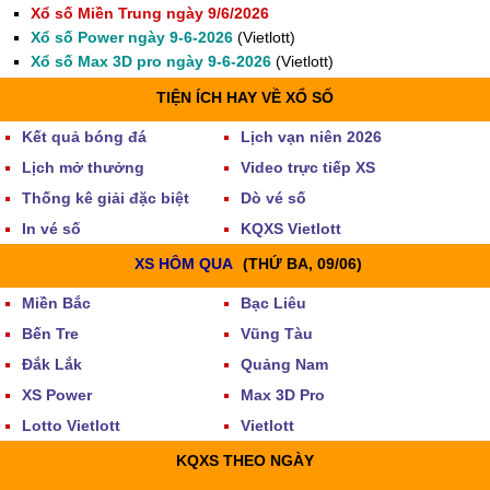
Xổ số Miền Trung ngày 9/6/2026
Xổ số Power ngày 9-6-2026
(Vietlott)
Xổ số Max 3D pro ngày 9-6-2026
(Vietlott)
TIỆN ÍCH HAY VỀ XỔ SỐ
Kết quả bóng đá
Lịch vạn niên 2026
Lịch mở thưởng
Video trực tiếp XS
Thống kê giải đặc biệt
Dò vé số
In vé số
KQXS Vietlott
XS HÔM QUA
(THỨ BA, 09/06)
Miền Bắc
Bạc Liêu
Bến Tre
Vũng Tàu
Đắk Lắk
Quảng Nam
XS Power
Max 3D Pro
Lotto Vietlott
Vietlott
KQXS THEO NGÀY