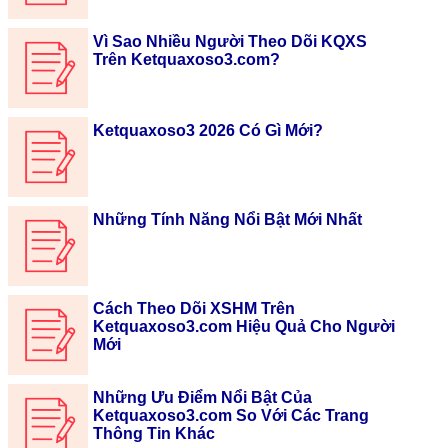
Vì Sao Nhiều Người Theo Dõi KQXS
Trên Ketquaxoso3.com?
Ketquaxoso3 2026 Có Gì Mới?
Những Tính Năng Nổi Bật Mới Nhất
Cách Theo Dõi XSHM Trên
Ketquaxoso3.com Hiệu Quả Cho Người
Mới
Những Ưu Điểm Nổi Bật Của
Ketquaxoso3.com So Với Các Trang
Thông Tin Khác