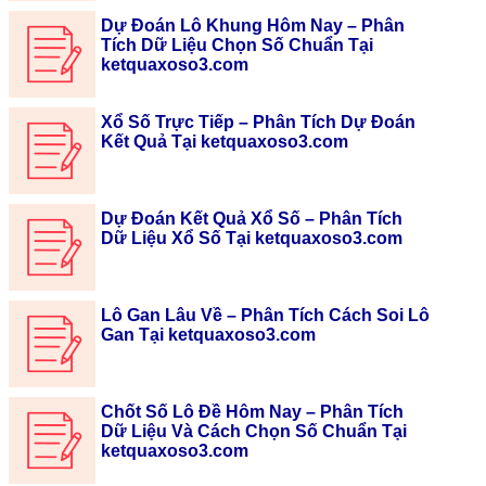
Dự Đoán Lô Khung Hôm Nay – Phân
Tích Dữ Liệu Chọn Số Chuẩn Tại
ketquaxoso3.com
Xổ Số Trực Tiếp – Phân Tích Dự Đoán
Kết Quả Tại ketquaxoso3.com
Dự Đoán Kết Quả Xổ Số – Phân Tích
Dữ Liệu Xổ Số Tại ketquaxoso3.com
Lô Gan Lâu Về – Phân Tích Cách Soi Lô
Gan Tại ketquaxoso3.com
Chốt Số Lô Đề Hôm Nay – Phân Tích
Dữ Liệu Và Cách Chọn Số Chuẩn Tại
ketquaxoso3.com