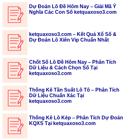
Dự Đoán Lô Đề Hôm Nay – Giải Mã Ý
Nghĩa Các Con Số ketquaxoso3.com
ketquaxoso3.com – Kết Quả Xổ Số &
Dự Đoán Lô Xiên Vip Chuẩn Nhất
Chốt Số Lô Đề Hôm Nay – Phân Tích
Dữ Liệu & Cách Chọn Số Tại
ketquaxoso3.com
Thống Kê Tần Suất Lô Tô – Phân Tích
Dữ Liệu Chuẩn Xác Tại
ketquaxoso3.com
Thống Kê Lô Kép – Phân Tích Dự Đoán
KQXS Tại ketquaxoso3.com