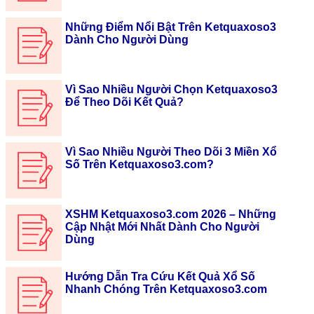
Những Điểm Nổi Bật Trên Ketquaxoso3
Dành Cho Người Dùng
Vì Sao Nhiều Người Chọn Ketquaxoso3
Để Theo Dõi Kết Quả?
Vì Sao Nhiều Người Theo Dõi 3 Miền Xổ
Số Trên Ketquaxoso3.com?
XSHM Ketquaxoso3.com 2026 – Những
Cập Nhật Mới Nhất Dành Cho Người
Dùng
Hướng Dẫn Tra Cứu Kết Quả Xổ Số
Nhanh Chóng Trên Ketquaxoso3.com