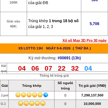
100K
của giải ĐB
Trùng khớp
1 trong 18 bộ số
Giải sáu
5,706
40K:
của giải 1, 2, 3
Xổ số Max 3D Pro 30 ngày
XS LOTTO 13H
NGÀY 9-6-2026
(
THỨ BA
)
Kỳ mở thưởng:
#00691 (13h)
Kết
04 06 07 22 32
04
quả
Thống kê trúng giải
Số người
Giải
Trùng khớp
Trị giá giải (VNĐ)
trúng
0
7,298,137,500
J.pot
0
10,000,000
G.1