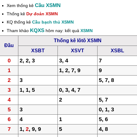
Cầu XSMN
Xem thống kê
Thống kê
Dự đoán XSMN
KQ thống kê
Cầu bạch thủ XSMN
KQXS
Tham khảo
hôm nay: kết quả
XSMN
Thống kê lôtô XSMN
Đầu
XSBT
XSVT
XSBL
0
2, 2, 3
3, 4
7
1
1, 2, 7, 9
9
2
3
5, 7, 8
3
1, 1, 5
0, 3, 4, 7
4
2
5, 7
5
3
0, 1, 3
6
4
1
5, 6
7
1,
2
, 9, 9
5
4, 8