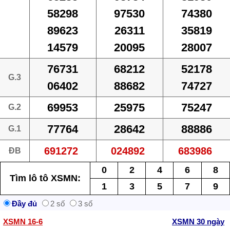
58298
97530
74380
89623
26311
35819
14579
20095
28007
76731
68212
52178
G.3
06402
88682
74727
69953
25975
75247
G.2
77764
28642
88886
G.1
691272
024892
683986
ĐB
0
2
4
6
8
Tìm lô tô XSMN:
1
3
5
7
9
Đầy đủ
2 số
3 số
XSMN 16-6
XSMN 30 ngày