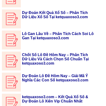
Dự Đoán Kết Quả Xổ Số – Phân Tích
Dữ Liệu Xổ Số Tại ketquaxoso3.com
Lô Gan Lâu Về – Phân Tích Cách Soi Lô
Gan Tại ketquaxoso3.com
Chốt Số Lô Đề Hôm Nay – Phân Tích
Dữ Liệu Và Cách Chọn Số Chuẩn Tại
ketquaxoso3.com
Dự Đoán Lô Đề Hôm Nay – Giải Mã Ý
Nghĩa Các Con Số ketquaxoso3.com
ketquaxoso3.com – Kết Quả Xổ Số &
Dự Đoán Lô Xiên Vip Chuẩn Nhất