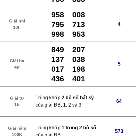
958 008
Giải nhì
795 713
4
10tr
998 953
849 207
137 038
Giải ba
5
4tr
017 198
436 401
Trùng khớp
2 bộ số bất kỳ
Giải tư
64
1tr
của giải ĐB, 1, 2 và 3
Trùng khớp
1 trong 2 bộ số
Giải năm
573
100K
của giải ĐB