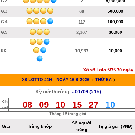
2
5,000,000
G.2
69
500,000
G.3
117
100,000
G.4
2,107
30,000
G.5
10,933
10,000
KK
Xổ số Loto 5/35 30 ngày
XS LOTTO 21H
NGÀY 16-6-2026
(
THỨ BA
)
Kỳ mở thưởng:
#00706 (21h)
Kết
08 09 10 15 27
10
quả
Thống kê trúng giải
Số người
Giải
Trùng khớp
Trị giá giải (VNĐ)
trúng