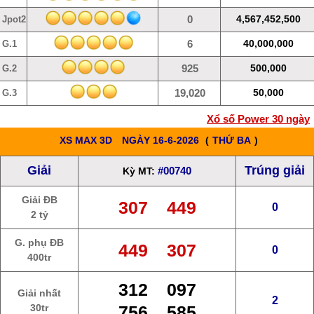
0
4,567,452,500
Jpot2
6
40,000,000
G.1
925
500,000
G.2
19,020
50,000
G.3
Xổ số Power 30 ngày
XS MAX 3D
NGÀY 16-6-2026
(
THỨ BA
)
Giải
Trúng giải
#00740
Kỳ MT:
Giải ĐB
307 449
0
2 tỷ
G. phụ ĐB
449 307
0
400tr
312 097
Giải nhất
2
30tr
756 585