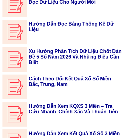
Đọc Dữ Liệu Cho Người Mới
Hướng Dẫn Đọc Bảng Thống Kê Dữ
Liệu
Xu Hướng Phân Tích Dữ Liệu Chốt Dàn
Đề 5 Số Năm 2026 Và Những Điều Cần
Biết
Cách Theo Dõi Kết Quả Xổ Số Miền
Bắc, Trung, Nam
Hướng Dẫn Xem KQXS 3 Miền – Tra
Cứu Nhanh, Chính Xác Và Thuận Tiện
Hướng Dẫn Xem Kết Quả Xổ Số 3 Miền