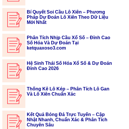
Bí Quyết Soi Cầu Lô Xiên – Phương
Pháp Dự Đoán Lô Xiên Theo Dữ Liệu
Mới Nhất
Phân Tích Nhịp Cầu Xổ Số – Đỉnh Cao
Số Hóa Và Dự Đoán Tại
ketquaxoso3.com
Hệ Sinh Thái Số Hóa Xổ Số & Dự Đoán
Đỉnh Cao 2026
Thống Kê Lô Kép – Phân Tích Lô Gan
Và Lô Xiên Chuẩn Xác
Kết Quả Bóng Đá Trực Tuyến – Cập
Nhật Nhanh, Chuẩn Xác & Phân Tích
Chuyên Sâu