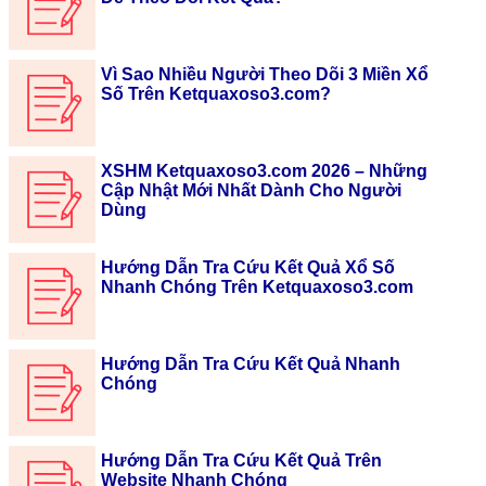
Vì Sao Nhiều Người Theo Dõi 3 Miền Xổ
Số Trên Ketquaxoso3.com?
XSHM Ketquaxoso3.com 2026 – Những
Cập Nhật Mới Nhất Dành Cho Người
Dùng
Hướng Dẫn Tra Cứu Kết Quả Xổ Số
Nhanh Chóng Trên Ketquaxoso3.com
Hướng Dẫn Tra Cứu Kết Quả Nhanh
Chóng
Hướng Dẫn Tra Cứu Kết Quả Trên
Website Nhanh Chóng