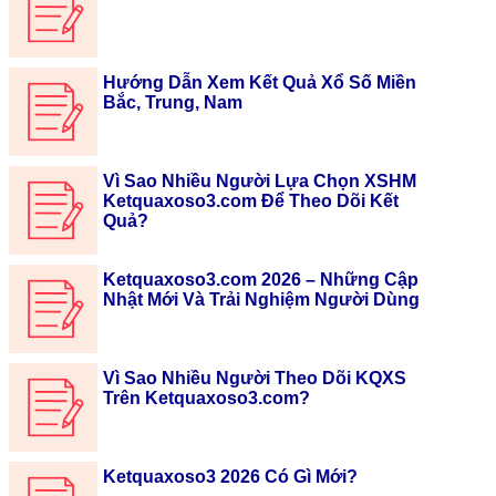
Hướng Dẫn Xem Kết Quả Xổ Số Miền
Bắc, Trung, Nam
Vì Sao Nhiều Người Lựa Chọn XSHM
Ketquaxoso3.com Để Theo Dõi Kết
Quả?
Ketquaxoso3.com 2026 – Những Cập
Nhật Mới Và Trải Nghiệm Người Dùng
Vì Sao Nhiều Người Theo Dõi KQXS
Trên Ketquaxoso3.com?
Ketquaxoso3 2026 Có Gì Mới?