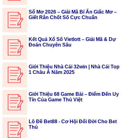
Sổ Mơ 2026 – Giải Mã Bí Ẩn Giấc Mơ –
Giết Rắn Chốt Số Cực Chuẩn
Kết Quả Xổ Số Vietlott – Giải Mã & Dự
Đoán Chuyên Sâu
Giới Thiệu Nhà Cái 32win | Nhà Cái Top
1 Châu Á Năm 2025
Giới Thiệu 68 Game Bài – Điểm Đến Uy
Tín Của Game Thủ Việt
Lô Đề Bet88 - Cơ Hội Đổi Đời Cho Bet
Thủ