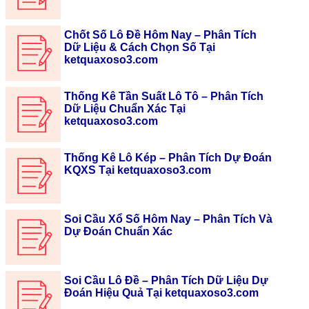
Chốt Số Lô Đề Hôm Nay – Phân Tích
Dữ Liệu & Cách Chọn Số Tại
ketquaxoso3.com
Thống Kê Tần Suất Lô Tô – Phân Tích
Dữ Liệu Chuẩn Xác Tại
ketquaxoso3.com
Thống Kê Lô Kép – Phân Tích Dự Đoán
KQXS Tại ketquaxoso3.com
Soi Cầu Xổ Số Hôm Nay – Phân Tích Và
Dự Đoán Chuẩn Xác
Soi Cầu Lô Đề – Phân Tích Dữ Liệu Dự
Đoán Hiệu Quả Tại ketquaxoso3.com