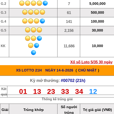
7
5,000,000
G.2
61
500,000
G.3
141
100,000
G.4
2,156
30,000
G.5
11,686
10,000
KK
Xổ số Loto 5/35 30 ngày
XS LOTTO 21H
NGÀY 14-6-2026
(
CHỦ NHẬT
)
Kỳ mở thưởng:
#00702 (21h)
Kết
01 13 23 33 34
12
quả
Thống kê trúng giải
Số người
Giải
Trùng khớp
Trị giá giải (VNĐ)
trúng