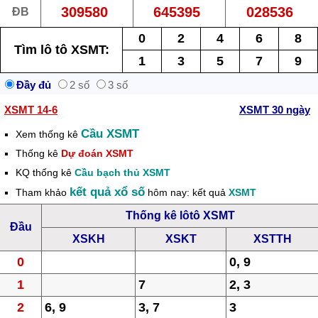
309580
645395
028536
ĐB
0
2
4
6
8
Tìm lô tô XSMT:
1
3
5
7
9
Đầy đủ
2 số
3 số
XSMT 14-6
XSMT 30 ngày
Cầu XSMT
Xem thống kê
Thống kê
Dự đoán XSMT
KQ thống kê
Cầu bạch thủ XSMT
kết quả xổ số
Tham khảo
hôm nay: kết quả
XSMT
Thống kê lôtô XSMT
Đầu
XSKH
XSKT
XSTTH
0
0, 9
1
7
2, 3
2
6, 9
3, 7
3