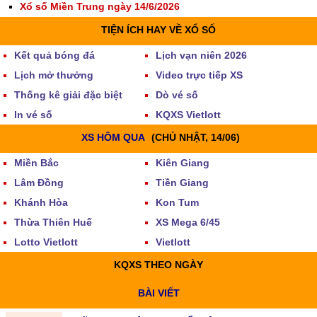
Xổ số Miền Trung ngày 14/6/2026
TIỆN ÍCH HAY VỀ XỔ SỐ
Kết quả bóng đá
Lịch vạn niên 2026
Lịch mở thưởng
Video trực tiếp XS
Thống kê giải đặc biệt
Dò vé số
In vé số
KQXS Vietlott
XS HÔM QUA
(CHỦ NHẬT, 14/06)
Miền Bắc
Kiên Giang
Lâm Đồng
Tiền Giang
Khánh Hòa
Kon Tum
Thừa Thiên Huế
XS Mega 6/45
Lotto Vietlott
Vietlott
KQXS THEO NGÀY
BÀI VIẾT