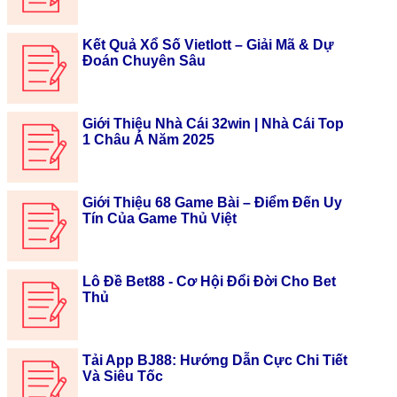
Kết Quả Xổ Số Vietlott – Giải Mã & Dự
Đoán Chuyên Sâu
Giới Thiệu Nhà Cái 32win | Nhà Cái Top
1 Châu Á Năm 2025
Giới Thiệu 68 Game Bài – Điểm Đến Uy
Tín Của Game Thủ Việt
Lô Đề Bet88 - Cơ Hội Đổi Đời Cho Bet
Thủ
Tải App BJ88: Hướng Dẫn Cực Chi Tiết
Và Siêu Tốc