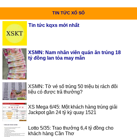
TIN TỨC XỔ SỐ
Tin tức kqxs mới nhất
XSMN: Nam nhân viên quán ăn trúng 18
tỷ đồng lan tỏa may mắn
XSMN: Tờ vé số trúng 50 triệu bị rách đôi
liệu có được trả thưởng?
XS Mega 6/45: Một khách hàng trúng giải
Jackpot gần 24 tỷ kỳ quay 1521
Lotto 5/35: Trao thưởng 6,4 tỷ đồng cho
khách hàng Cần Thơ