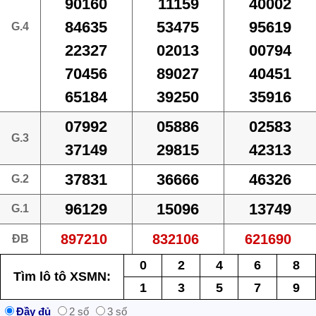
90160
11159
40002
84635
53475
95619
G.4
22327
02013
00794
70456
89027
40451
65184
39250
35916
07992
05886
02583
G.3
37149
29815
42313
37831
36666
46326
G.2
96129
15096
13749
G.1
897210
832106
621690
ĐB
0
2
4
6
8
Tìm lô tô XSMN:
1
3
5
7
9
Đầy đủ
2 số
3 số