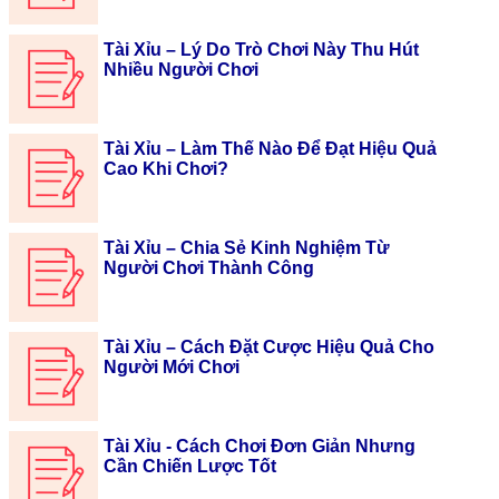
Tài Xỉu – Lý Do Trò Chơi Này Thu Hút
Nhiều Người Chơi
Tài Xỉu – Làm Thế Nào Để Đạt Hiệu Quả
Cao Khi Chơi?
Tài Xỉu – Chia Sẻ Kinh Nghiệm Từ
Người Chơi Thành Công
Tài Xỉu – Cách Đặt Cược Hiệu Quả Cho
Người Mới Chơi
Tài Xỉu - Cách Chơi Đơn Giản Nhưng
Cần Chiến Lược Tốt