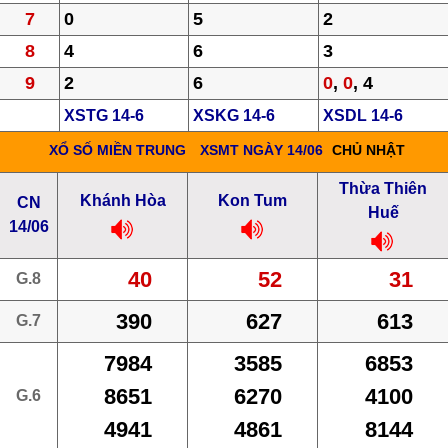
7
0
5
2
8
4
6
3
9
2
6
0
,
0
, 4
XSTG 14-6
XSKG 14-6
XSDL 14-6
XỔ SỐ MIỀN TRUNG
XSMT NGÀY 14/06
CHỦ NHẬT
Thừa Thiên
Khánh Hòa
Kon Tum
CN
Huế
14/06
40
52
31
G.8
390
627
613
G.7
7984
3585
6853
8651
6270
4100
G.6
4941
4861
8144