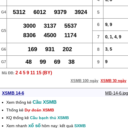
5312 6012 9379 3924
5
G4
6
9, 9
3000 3137 5537
G5
8306 4500 1174
7
0, 1, 4, 9
169 931 202
3, 5
8
G6
48 99 69 38
9
9
G7
2 4 5 9 11 15 (BY)
Mã ĐB:
XSMB 100 ngày
XSMB 30 ngày
XSMB 14-6
MB-14-6.jpg
Cầu XSMB
Xem thống kê
Thống kê
Dự đoán XSMB
KQ thống kê
Cầu bạch thủ XSMB
xổ số
Xem nhanh
hôm nay: kết quả
SXMB