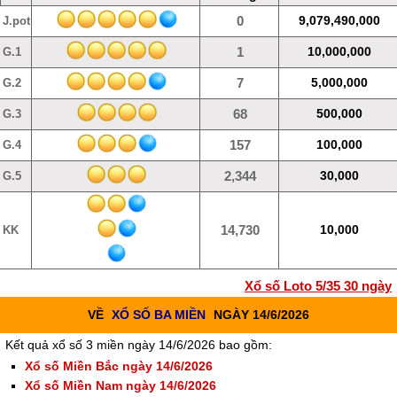
0
9,079,490,000
J.pot
1
10,000,000
G.1
7
5,000,000
G.2
68
500,000
G.3
157
100,000
G.4
2,344
30,000
G.5
14,730
10,000
KK
Xổ số Loto 5/35 30 ngày
VỀ
XỔ SỐ BA MIỀN
NGÀY 14/6/2026
Kết quả xổ số 3 miền ngày 14/6/2026 bao gồm:
Xổ số Miền Bắc ngày 14/6/2026
Xổ số Miền Nam ngày 14/6/2026