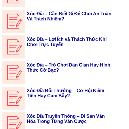
Xóc Đĩa – Cần Biết Gì Để Chơi An Toàn
Và Trách Nhiệm?
Xóc Đĩa – Lợi Ích và Thách Thức Khi
Chơi Trực Tuyến
Xóc Đĩa – Trò Chơi Dân Gian Hay Hình
Thức Cờ Bạc?
Xóc Đĩa Đổi Thưởng – Cơ Hội Kiếm
Tiền Hay Cạm Bẫy?
Xóc Đĩa Truyền Thống – Di Sản Văn
Hóa Trong Từng Ván Cược