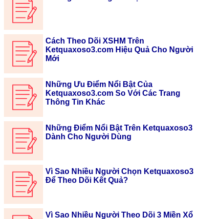
Cách Theo Dõi XSHM Trên
Ketquaxoso3.com Hiệu Quả Cho Người
Mới
Những Ưu Điểm Nổi Bật Của
Ketquaxoso3.com So Với Các Trang
Thông Tin Khác
Những Điểm Nổi Bật Trên Ketquaxoso3
Dành Cho Người Dùng
Vì Sao Nhiều Người Chọn Ketquaxoso3
Để Theo Dõi Kết Quả?
Vì Sao Nhiều Người Theo Dõi 3 Miền Xổ