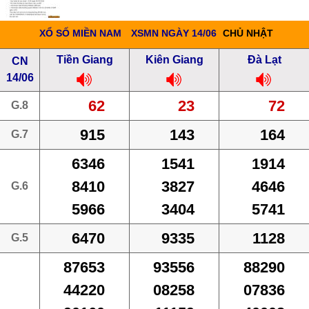
XỔ SỐ MIỀN NAM
XSMN NGÀY 14/06
CHỦ NHẬT
Tiền Giang
Kiên Giang
Đà Lạt
CN
14/06
62
23
72
G.8
915
143
164
G.7
6346
1541
1914
8410
3827
4646
G.6
5966
3404
5741
6470
9335
1128
G.5
87653
93556
88290
44220
08258
07836