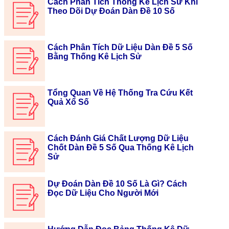
Cách Phân Tích Thống Kê Lịch Sử Khi
Theo Dõi Dự Đoán Dàn Đề 10 Số
Cách Phân Tích Dữ Liệu Dàn Đề 5 Số
Bằng Thống Kê Lịch Sử
Tổng Quan Về Hệ Thống Tra Cứu Kết
Quả Xổ Số
Cách Đánh Giá Chất Lượng Dữ Liệu
Chốt Dàn Đề 5 Số Qua Thống Kê Lịch
Sử
Dự Đoán Dàn Đề 10 Số Là Gì? Cách
Đọc Dữ Liệu Cho Người Mới