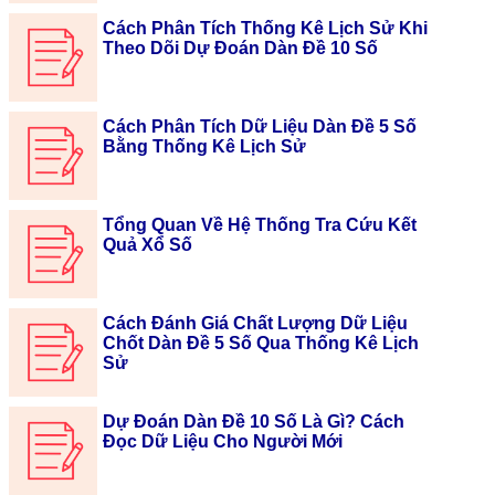
Cách Phân Tích Thống Kê Lịch Sử Khi
Theo Dõi Dự Đoán Dàn Đề 10 Số
Cách Phân Tích Dữ Liệu Dàn Đề 5 Số
Bằng Thống Kê Lịch Sử
Tổng Quan Về Hệ Thống Tra Cứu Kết
Quả Xổ Số
Cách Đánh Giá Chất Lượng Dữ Liệu
Chốt Dàn Đề 5 Số Qua Thống Kê Lịch
Sử
Dự Đoán Dàn Đề 10 Số Là Gì? Cách
Đọc Dữ Liệu Cho Người Mới