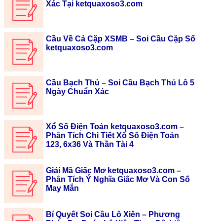
Xác Tại ketquaxoso3.com
Cầu Về Cả Cặp XSMB – Soi Cầu Cặp Số
ketquaxoso3.com
Cầu Bạch Thủ – Soi Cầu Bạch Thủ Lô 5
Ngày Chuẩn Xác
Xổ Số Điện Toán ketquaxoso3.com –
Phân Tích Chi Tiết Xổ Số Điện Toán
123, 6x36 Và Thần Tài 4
Giải Mã Giấc Mơ ketquaxoso3.com –
Phân Tích Ý Nghĩa Giấc Mơ Và Con Số
May Mắn
Bí Quyết Soi Cầu Lô Xiên – Phương