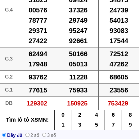
00576
37326
24739
G.4
78777
29749
54013
29371
95247
93083
27422
92661
17544
62494
50166
72512
G.3
17948
05013
47262
93762
11228
68605
G.2
77615
75933
23556
G.1
129302
150925
753429
ĐB
0
2
4
6
8
Tìm lô tô XSMN:
1
3
5
7
9
Đầy đủ
2 số
3 số