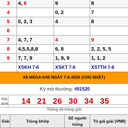
3
4,
6
9
8
4
0, 2
7
5
0, 2, 3
4
8
6
7
4, 7, 7
4
9
8
4,5,5,8,8
6, 8
2, 2, 5, 5
9
7, 7, 9
1, 9, 9
1, 1, 2
XSKH 7-6
XSKT 7-6
XSTTH 7-6
XS MEGA 6/45
NGÀY 7-6-2026
(
CHỦ NHẬT
)
Kỳ mở thưởng:
#01520
14 21 26 30 34 35
Kết
quả
Thống kê trúng giải
Số người
Giải
Trùng khớp
Trị giá giải (VNĐ)
trúng