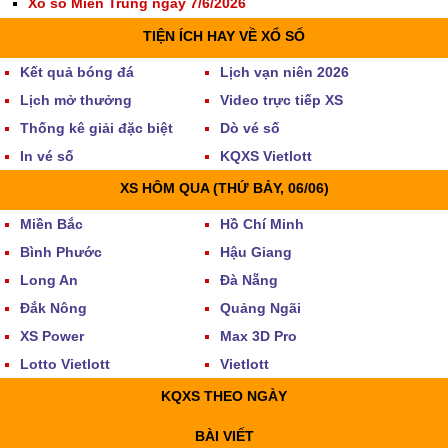
Xổ số Miền Trung ngày 7/6/2026
TIỆN ÍCH HAY VỀ XỔ SỐ
Kết quả bóng đá
Lịch vạn niên 2026
Lịch mở thưởng
Video trực tiếp XS
Thống kê giải đặc biệt
Dò vé số
In vé số
KQXS Vietlott
XS HÔM QUA
(THỨ BẢY, 06/06)
Miền Bắc
Hồ Chí Minh
Bình Phước
Hậu Giang
Long An
Đà Nẵng
Đắk Nông
Quảng Ngãi
XS Power
Max 3D Pro
Lotto Vietlott
Vietlott
KQXS THEO NGÀY
BÀI VIẾT