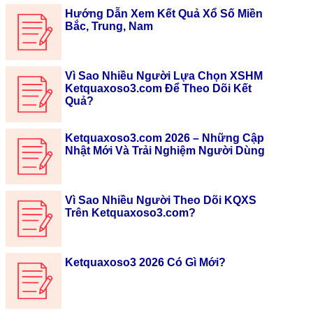
Hướng Dẫn Xem Kết Quả Xổ Số Miền
Bắc, Trung, Nam
Vì Sao Nhiều Người Lựa Chọn XSHM
Ketquaxoso3.com Để Theo Dõi Kết
Quả?
Ketquaxoso3.com 2026 – Những Cập
Nhật Mới Và Trải Nghiệm Người Dùng
Vì Sao Nhiều Người Theo Dõi KQXS
Trên Ketquaxoso3.com?
Ketquaxoso3 2026 Có Gì Mới?