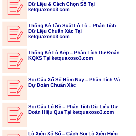
Dữ Liệu & Cách Chọn Số Tại
ketquaxoso3.com
Thống Kê Tần Suất Lô Tô – Phân Tích
Dữ Liệu Chuẩn Xác Tại
ketquaxoso3.com
Thống Kê Lô Kép – Phân Tích Dự Đoán
KQXS Tại ketquaxoso3.com
Soi Cầu Xổ Số Hôm Nay – Phân Tích Và
Dự Đoán Chuẩn Xác
Soi Cầu Lô Đề – Phân Tích Dữ Liệu Dự
Đoán Hiệu Quả Tại ketquaxoso3.com
Lô Xiên Xổ Số – Cách Soi Lô Xiên Hiệu