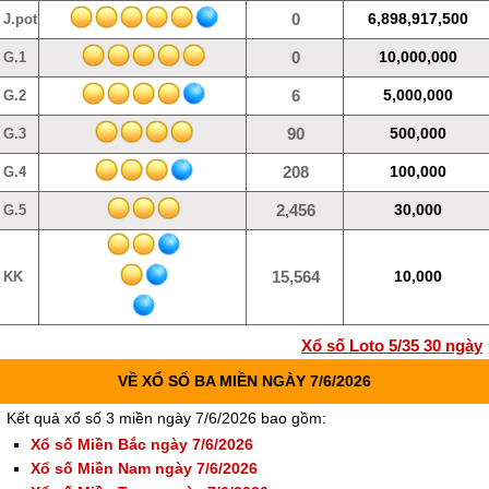
0
6,898,917,500
J.pot
0
10,000,000
G.1
6
5,000,000
G.2
90
500,000
G.3
208
100,000
G.4
2,456
30,000
G.5
15,564
10,000
KK
Xổ số Loto 5/35 30 ngày
VỀ
XỔ SỐ BA MIỀN
NGÀY 7/6/2026
Kết quả xổ số 3 miền ngày 7/6/2026 bao gồm:
Xổ số Miền Bắc ngày 7/6/2026
Xổ số Miền Nam ngày 7/6/2026