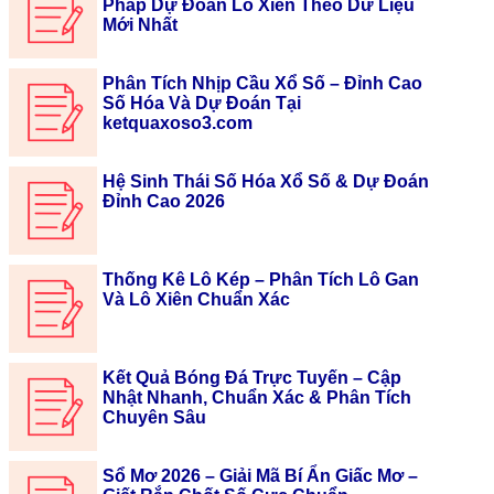
Pháp Dự Đoán Lô Xiên Theo Dữ Liệu
Mới Nhất
Phân Tích Nhịp Cầu Xổ Số – Đỉnh Cao
Số Hóa Và Dự Đoán Tại
ketquaxoso3.com
Hệ Sinh Thái Số Hóa Xổ Số & Dự Đoán
Đỉnh Cao 2026
Thống Kê Lô Kép – Phân Tích Lô Gan
Và Lô Xiên Chuẩn Xác
Kết Quả Bóng Đá Trực Tuyến – Cập
Nhật Nhanh, Chuẩn Xác & Phân Tích
Chuyên Sâu
Sổ Mơ 2026 – Giải Mã Bí Ẩn Giấc Mơ –