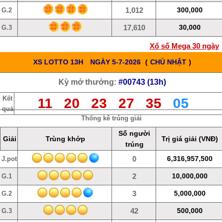
1,012
300,000
G.2
17,610
30,000
G.3
Xổ số Mega 30 ngày
XS LOTTO 13H
NGÀY 5-7-2026
(
CHỦ NHẬT
)
Kỳ mở thưởng:
#00743 (13h)
Kết
11 20 23 27 35
05
quả
Thống kê trúng giải
Số người
Giải
Trùng khớp
Trị giá giải (VNĐ)
trúng
0
6,316,957,500
J.pot
2
10,000,000
G.1
3
5,000,000
G.2
42
500,000
G.3