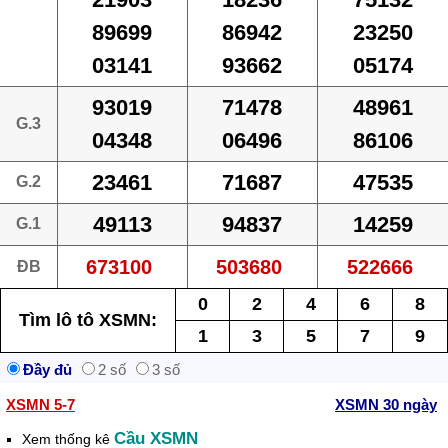
89699
86942
23250
03141
93662
05174
93019
71478
48961
G.3
04348
06496
86106
23461
71687
47535
G.2
49113
94837
14259
G.1
673100
503680
522666
ĐB
0
2
4
6
8
Tìm lô tô XSMN:
1
3
5
7
9
Đầy đủ
2 số
3 số
XSMN 5-7
XSMN 30 ngày
Cầu XSMN
Xem thống kê