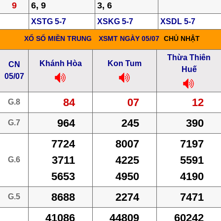
9
6, 9
3, 6
XSTG 5-7
XSKG 5-7
XSDL 5-7
XỔ SỐ MIỀN TRUNG
XSMT NGÀY 05/07
CHỦ NHẬT
Thừa Thiên
Khánh Hòa
Kon Tum
CN
Huế
05/07
84
07
12
G.8
964
245
390
G.7
7724
8007
7197
3711
4225
5591
G.6
5653
4950
4190
8688
2274
7471
G.5
41086
44809
60242