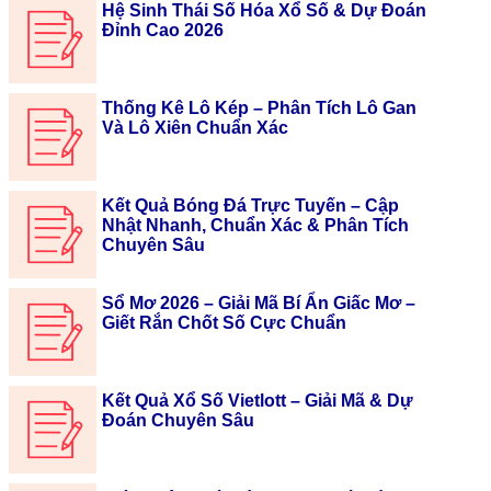
Hệ Sinh Thái Số Hóa Xổ Số & Dự Đoán
Đỉnh Cao 2026
Thống Kê Lô Kép – Phân Tích Lô Gan
Và Lô Xiên Chuẩn Xác
Kết Quả Bóng Đá Trực Tuyến – Cập
Nhật Nhanh, Chuẩn Xác & Phân Tích
Chuyên Sâu
Sổ Mơ 2026 – Giải Mã Bí Ẩn Giấc Mơ –
Giết Rắn Chốt Số Cực Chuẩn
Kết Quả Xổ Số Vietlott – Giải Mã & Dự
Đoán Chuyên Sâu