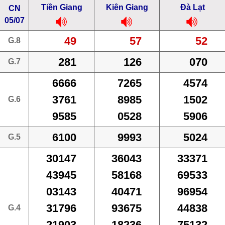
Tiền Giang
Kiên Giang
Đà Lạt
CN
05/07
49
57
52
G.8
281
126
070
G.7
6666
7265
4574
3761
8985
1502
G.6
9585
0528
5906
6100
9993
5024
G.5
30147
36043
33371
43945
58168
69533
03143
40471
96954
31796
93675
44838
G.4
21903
18236
75132