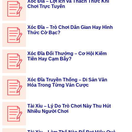
Xóc Đĩa – Lợi Ích và Thách Thức Khi
Chơi Trực Tuyến
Xóc Đĩa – Trò Chơi Dân Gian Hay Hình
Thức Cờ Bạc?
Xóc Đĩa Đổi Thưởng – Cơ Hội Kiếm
Tiền Hay Cạm Bẫy?
Xóc Đĩa Truyền Thống – Di Sản Văn
Hóa Trong Từng Ván Cược
Tài Xỉu – Lý Do Trò Chơi Này Thu Hút
Nhiều Người Chơi