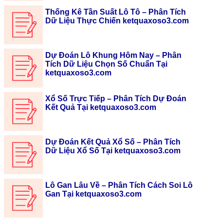
Thống Kê Tần Suất Lô Tô – Phân Tích
Dữ Liệu Thực Chiến ketquaxoso3.com
Dự Đoán Lô Khung Hôm Nay – Phân
Tích Dữ Liệu Chọn Số Chuẩn Tại
ketquaxoso3.com
Xổ Số Trực Tiếp – Phân Tích Dự Đoán
Kết Quả Tại ketquaxoso3.com
Dự Đoán Kết Quả Xổ Số – Phân Tích
Dữ Liệu Xổ Số Tại ketquaxoso3.com
Lô Gan Lâu Về – Phân Tích Cách Soi Lô
Gan Tại ketquaxoso3.com