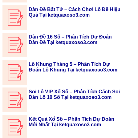
Dàn Đề Bất Tử – Cách Chơi Lô Đề Hiệu
Quả Tại ketquaxoso3.com
Dàn Đề 16 Số – Phân Tích Dự Đoán
Dàn Đề Tại ketquaxoso3.com
Lô Khung Tháng 5 – Phân Tích Dự
Đoán Lô Khung Tại ketquaxoso3.com
Soi Lô VIP Xổ Số – Phân Tích Cách Soi
Dàn Lô 10 Số Tại ketquaxoso3.com
Kết Quả Xổ Số – Phân Tích Dự Đoán
Mới Nhất Tại ketquaxoso3.com