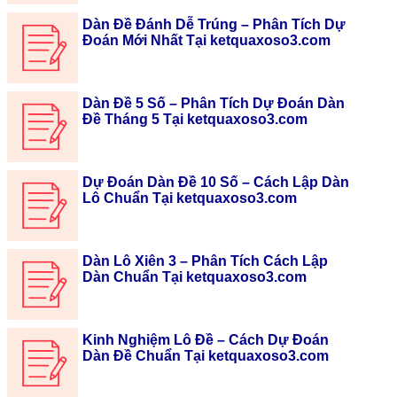
Dàn Đề Đánh Dễ Trúng – Phân Tích Dự
Đoán Mới Nhất Tại ketquaxoso3.com
Dàn Đề 5 Số – Phân Tích Dự Đoán Dàn
Đề Tháng 5 Tại ketquaxoso3.com
Dự Đoán Dàn Đề 10 Số – Cách Lập Dàn
Lô Chuẩn Tại ketquaxoso3.com
Dàn Lô Xiên 3 – Phân Tích Cách Lập
Dàn Chuẩn Tại ketquaxoso3.com
Kinh Nghiệm Lô Đề – Cách Dự Đoán
Dàn Đề Chuẩn Tại ketquaxoso3.com