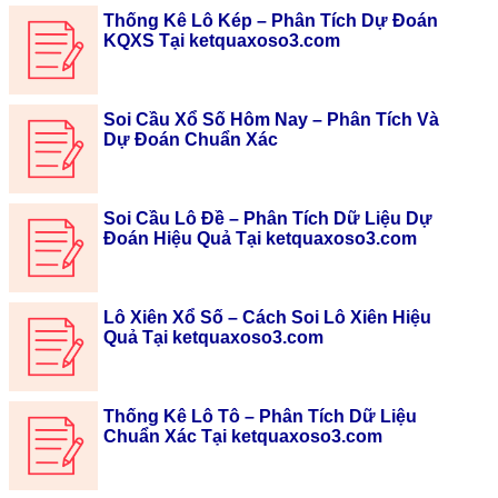
Thống Kê Lô Kép – Phân Tích Dự Đoán
KQXS Tại ketquaxoso3.com
Soi Cầu Xổ Số Hôm Nay – Phân Tích Và
Dự Đoán Chuẩn Xác
Soi Cầu Lô Đề – Phân Tích Dữ Liệu Dự
Đoán Hiệu Quả Tại ketquaxoso3.com
Lô Xiên Xổ Số – Cách Soi Lô Xiên Hiệu
Quả Tại ketquaxoso3.com
Thống Kê Lô Tô – Phân Tích Dữ Liệu
Chuẩn Xác Tại ketquaxoso3.com