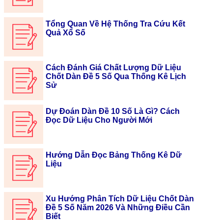
Tổng Quan Về Hệ Thống Tra Cứu Kết
Quả Xổ Số
Cách Đánh Giá Chất Lượng Dữ Liệu
Chốt Dàn Đề 5 Số Qua Thống Kê Lịch
Sử
Dự Đoán Dàn Đề 10 Số Là Gì? Cách
Đọc Dữ Liệu Cho Người Mới
Hướng Dẫn Đọc Bảng Thống Kê Dữ
Liệu
Xu Hướng Phân Tích Dữ Liệu Chốt Dàn
Đề 5 Số Năm 2026 Và Những Điều Cần
Biết