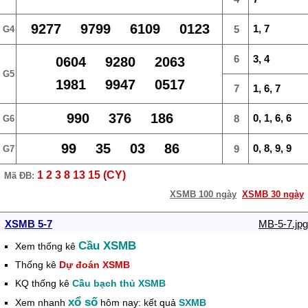
9277 9799 6109 0123
1, 7
5
G4
6
3, 4
0604 9280 2063
G5
1981 9947 0517
7
1, 6, 7
990 376 186
0, 1, 6, 6
8
G6
99 35 03 86
0, 8, 9, 9
9
G7
1 2 3 8 13 15 (CY)
Mã ĐB:
XSMB 100 ngày
XSMB 30 ngày
XSMB 5-7
MB-5-7.jpg
Cầu XSMB
Xem thống kê
Thống kê
Dự đoán XSMB
KQ thống kê
Cầu bạch thủ XSMB
xổ số
Xem nhanh
hôm nay: kết quả
SXMB