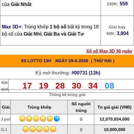
559
150K:
của
Giải Nhất
Max 3D+:
Trùng khớp
1 bộ số
bất kỳ trong 18
Giải bảy
3,904
40K:
bộ số của
Giải Nhì, Giải Ba và Giải Tư
Xổ số Max 3D 30 ngày
XS LOTTO 13H
NGÀY 29-6-2026
(
THỨ HAI
)
Kỳ mở thưởng:
#00731 (13h)
Kết
17 19 28 30 34
08
quả
Thống kê trúng giải
Số người
Giải
Trùng khớp
Trị giá giải (VNĐ)
trúng
0
12,070,834,000
J.pot
0
10,000,000
G.1