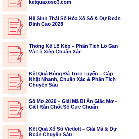
ketquaxoso3.com
Hệ Sinh Thái Số Hóa Xổ Số & Dự Đoán
Đỉnh Cao 2026
Thống Kê Lô Kép – Phân Tích Lô Gan
Và Lô Xiên Chuẩn Xác
Kết Quả Bóng Đá Trực Tuyến – Cập
Nhật Nhanh, Chuẩn Xác & Phân Tích
Chuyên Sâu
Sổ Mơ 2026 – Giải Mã Bí Ẩn Giấc Mơ –
Giết Rắn Chốt Số Cực Chuẩn
Kết Quả Xổ Số Vietlott – Giải Mã & Dự
Đoán Chuyên Sâu