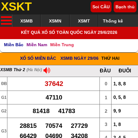
XSKT
Soi CẦU
Bạch thủ
XSMB
XSMN
XSMT
Thống kê
KẾT QUẢ XỔ SỐ TOÀN QUỐC NGÀY 29/6/2026
Miền Bắc
Miền Nam
Miền Trung
XỔ SỐ MIỀN BẮC
XSMB NGÀY 29/06
THỨ HAI
XSMB Thứ 2
(Hà Nội)
ĐẦU
ĐUÔI
37642
0
1, 8, 8
ĐB
47110
0, 5, 8
1
G1
81418 41783
9, 9
2
G2
3
1, 8
28815 70574 27729
G3
66429 04690 34208
4
2, 4, 5