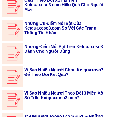
Cách Theo Dõi XSHM Trên
Ketquaxoso3.com Hiệu Quả Cho Người
Mới
Những Ưu Điểm Nổi Bật Của
Ketquaxoso3.com So Với Các Trang
Thông Tin Khác
Những Điểm Nổi Bật Trên Ketquaxoso3
Dành Cho Người Dùng
Vì Sao Nhiều Người Chọn Ketquaxoso3
Để Theo Dõi Kết Quả?
Vì Sao Nhiều Người Theo Dõi 3 Miền Xổ
Số Trên Ketquaxoso3.com?
XSHM Ketquaxoso3.com 2026 – Những