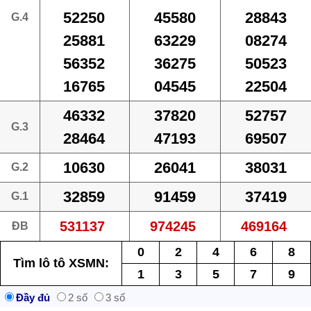
52250
45580
28843
G.4
25881
63229
08274
56352
36275
50523
16765
04545
22504
46332
37820
52757
G.3
28464
47193
69507
10630
26041
38031
G.2
32859
91459
37419
G.1
531137
974245
469164
ĐB
0
2
4
6
8
Tìm lô tô XSMN:
1
3
5
7
9
Đầy đủ
2 số
3 số