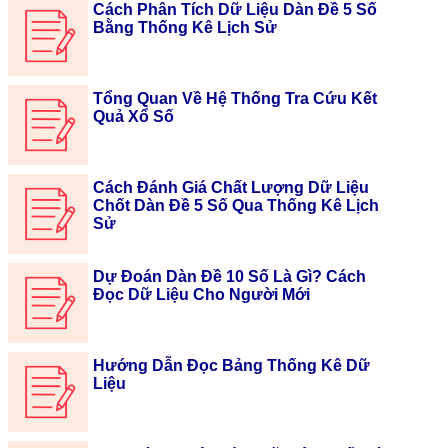
Cách Phân Tích Dữ Liệu Dàn Đề 5 Số
Bằng Thống Kê Lịch Sử
Tổng Quan Về Hệ Thống Tra Cứu Kết
Quả Xổ Số
Cách Đánh Giá Chất Lượng Dữ Liệu
Chốt Dàn Đề 5 Số Qua Thống Kê Lịch
Sử
Dự Đoán Dàn Đề 10 Số Là Gì? Cách
Đọc Dữ Liệu Cho Người Mới
Hướng Dẫn Đọc Bảng Thống Kê Dữ
Liệu