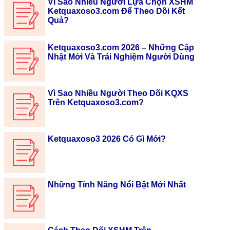
Vì Sao Nhiều Người Lựa Chọn XSHM
Ketquaxoso3.com Để Theo Dõi Kết
Quả?
Ketquaxoso3.com 2026 – Những Cập
Nhật Mới Và Trải Nghiệm Người Dùng
Vì Sao Nhiều Người Theo Dõi KQXS
Trên Ketquaxoso3.com?
Ketquaxoso3 2026 Có Gì Mới?
Những Tính Năng Nổi Bật Mới Nhất