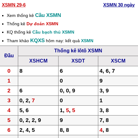
XSMN 29-6
XSMN 30 ngày
Cầu XSMN
Xem thống kê
Thống kê
Dự đoán XSMN
KQ thống kê
Cầu bạch thủ XSMN
KQXS
Tham khảo
hôm nay: kết quả
XSMN
Thống kê lôtô XSMN
Đầu
XSHCM
XSDT
XSCM
0
8
6
4, 6, 7
1
0
9
2
6
0, 0, 9
3, 9
3
0, 2,
7
0
1
4
5, 6
1,
5
,
5
3, 8
5
0, 2, 2, 9
9
7, 8
6
2, 4, 5
8, 8
4
, 8