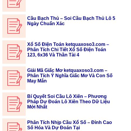
Cầu Bạch Thủ – Soi Cầu Bạch Thủ Lô 5
Ngày Chuẩn Xác
Xổ Số Điện Toán ketquaxoso3.com –
Phân Tích Chi Tiết Xổ Số Điện Toán
123, 6x36 Và Thần Tài 4
Giải Mã Giấc Mơ ketquaxoso3.com –
Phân Tích Ý Nghĩa Giấc Mơ Và Con Số
May Mắn
Bí Quyết Soi Cầu Lô Xiên – Phương
Pháp Dự Đoán Lô Xiên Theo Dữ Liệu
Mới Nhất
Phân Tích Nhịp Cầu Xổ Số – Đỉnh Cao
Số Hóa Và Dự Đoán Tại