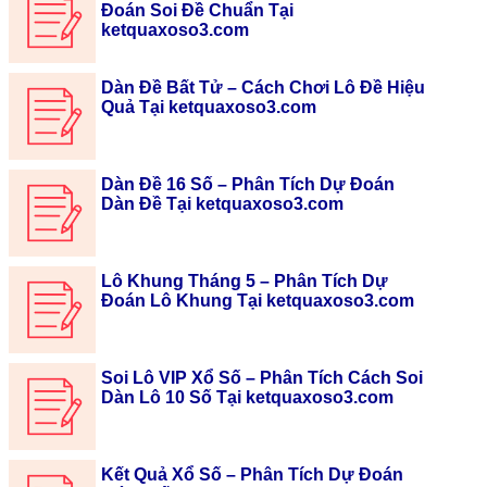
Đoán Soi Đề Chuẩn Tại
ketquaxoso3.com
Dàn Đề Bất Tử – Cách Chơi Lô Đề Hiệu
Quả Tại ketquaxoso3.com
Dàn Đề 16 Số – Phân Tích Dự Đoán
Dàn Đề Tại ketquaxoso3.com
Lô Khung Tháng 5 – Phân Tích Dự
Đoán Lô Khung Tại ketquaxoso3.com
Soi Lô VIP Xổ Số – Phân Tích Cách Soi
Dàn Lô 10 Số Tại ketquaxoso3.com
Kết Quả Xổ Số – Phân Tích Dự Đoán