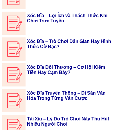
Xóc Đĩa – Lợi Ích và Thách Thức Khi
Chơi Trực Tuyến
Xóc Đĩa – Trò Chơi Dân Gian Hay Hình
Thức Cờ Bạc?
Xóc Đĩa Đổi Thưởng – Cơ Hội Kiếm
Tiền Hay Cạm Bẫy?
Xóc Đĩa Truyền Thống – Di Sản Văn
Hóa Trong Từng Ván Cược
Tài Xỉu – Lý Do Trò Chơi Này Thu Hút
Nhiều Người Chơi