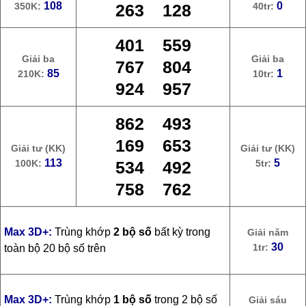
108
0
350K:
263 128
40tr:
401 559
Giải ba
Giải ba
767 804
85
1
210K:
10tr:
924 957
862 493
169 653
Giải tư (KK)
Giải tư (KK)
113
5
100K:
534 492
5tr:
758 762
Max 3D+:
Trùng khớp
2 bộ số
bất kỳ trong
Giải năm
30
1tr:
toàn bộ 20 bộ số trên
Max 3D+:
Trùng khớp
1 bộ số
trong 2 bộ số
Giải sáu