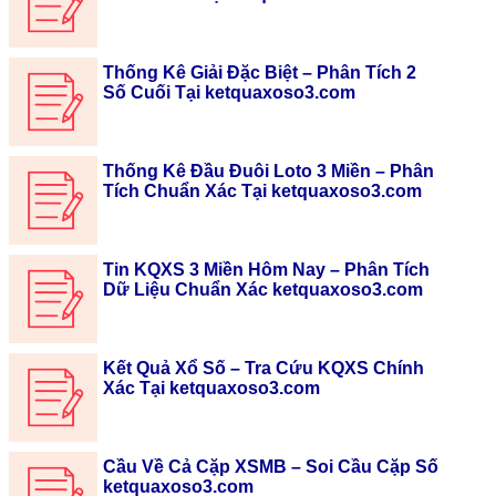
Thống Kê Giải Đặc Biệt – Phân Tích 2
Số Cuối Tại ketquaxoso3.com
Thống Kê Đầu Đuôi Loto 3 Miền – Phân
Tích Chuẩn Xác Tại ketquaxoso3.com
Tin KQXS 3 Miền Hôm Nay – Phân Tích
Dữ Liệu Chuẩn Xác ketquaxoso3.com
Kết Quả Xổ Số – Tra Cứu KQXS Chính
Xác Tại ketquaxoso3.com
Cầu Về Cả Cặp XSMB – Soi Cầu Cặp Số
ketquaxoso3.com