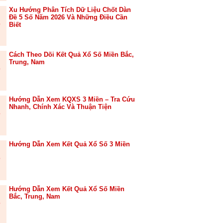
Xu Hướng Phân Tích Dữ Liệu Chốt Dàn
Đề 5 Số Năm 2026 Và Những Điều Cần
Biết
Cách Theo Dõi Kết Quả Xổ Số Miền Bắc,
Trung, Nam
Hướng Dẫn Xem KQXS 3 Miền – Tra Cứu
Nhanh, Chính Xác Và Thuận Tiện
Hướng Dẫn Xem Kết Quả Xổ Số 3 Miền
Hướng Dẫn Xem Kết Quả Xổ Số Miền
Bắc, Trung, Nam