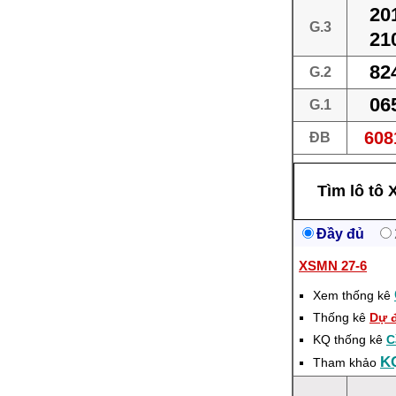
20
G.3
21
82
G.2
06
G.1
608
ĐB
Tìm lô tô
Đầy đủ
XSMN 27-6
Xem thống kê
Thống kê
Dự 
KQ thống kê
C
K
Tham khảo