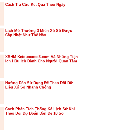
Cách Tra Cứu Kết Quả Theo Ngày
Lịch Mở Thưởng 3 Miền Xổ Số Được
Cập Nhật Như Thế Nào
XSHM Ketquaxoso3.com Và Những Tiện
Ích Hữu Ích Dành Cho Người Quan Tâm
Hướng Dẫn Sử Dụng Để Theo Dõi Dữ
Liệu Xổ Số Nhanh Chóng
Cách Phân Tích Thống Kê Lịch Sử Khi
Theo Dõi Dự Đoán Dàn Đề 10 Số