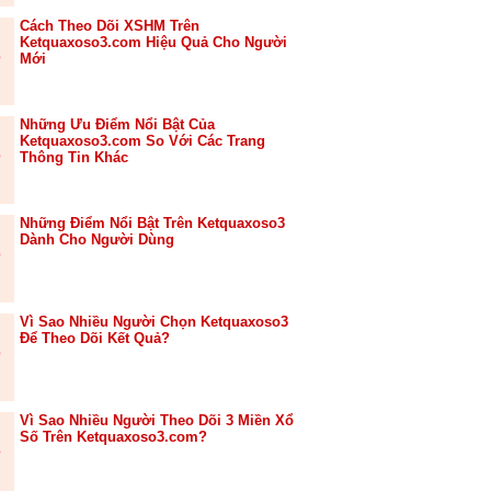
Cách Theo Dõi XSHM Trên
Ketquaxoso3.com Hiệu Quả Cho Người
Mới
Những Ưu Điểm Nổi Bật Của
Ketquaxoso3.com So Với Các Trang
Thông Tin Khác
Những Điểm Nổi Bật Trên Ketquaxoso3
Dành Cho Người Dùng
Vì Sao Nhiều Người Chọn Ketquaxoso3
Để Theo Dõi Kết Quả?
Vì Sao Nhiều Người Theo Dõi 3 Miền Xổ
Số Trên Ketquaxoso3.com?