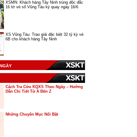
XSMN: Khách hàng Tây Ninh trúng độc đắc
16 tờ vé số Vũng Tàu kỳ quay ngày 16/6
XS Vũng Tàu: Trao giải đặc biệt 32 tỷ kỳ vé
6B cho khách hàng Tây Ninh
 NGÀY
Cách Tra Cứu KQXS Theo Ngày – Hướng
Dẫn Chi Tiết Từ A Đến Z
Những Chuyên Mục Nổi Bật