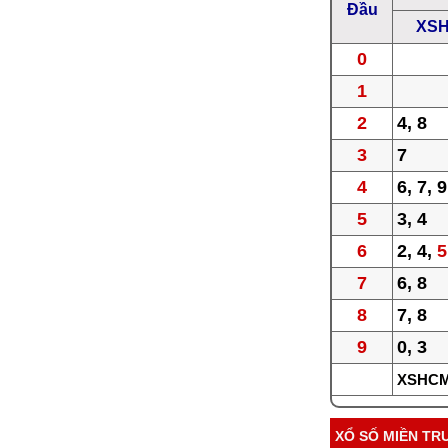
Đầu
XS
0
1
2
4, 8
3
7
4
6, 7, 9
5
3, 4
6
2, 4,
5
7
6, 8
8
7, 8
9
0, 3
XSHCM
XỔ SỐ MIỀN TR