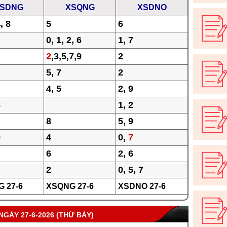
SDNG
XSQNG
XSDNO
, 8
5
6
0, 1, 2, 6
1, 7
2
,3,5,7,9
2
5, 7
2
4, 5
2, 9
8
1, 2
8
5, 9
9
4
0,
7
6
2, 6
2
0, 5, 7
 27-6
XSQNG 27-6
XSDNO 27-6
NGÀY 27-6-2026
(
THỨ BẢY
)