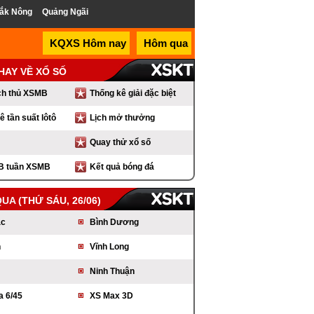
ắk Nông
Quảng Ngãi
KQXS Hôm nay
Hôm qua
 HAY VỀ XỔ SỐ
ch thủ XSMB
Thống kê giải đặc biệt
ê tần suất lôtô
Lịch mở thưởng
Quay thử xổ số
B tuần XSMB
Kết quả bóng đá
QUA
(THỨ SÁU, 26/06)
ắc
Bình Dương
h
Vĩnh Long
Ninh Thuận
 6/45
XS Max 3D