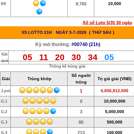
9,765
10,000
KK
Xổ số Loto 5/35 30 ngày
XS LOTTO 21H
NGÀY 3-7-2026
(
THỨ SÁU
)
Kỳ mở thưởng:
#00740 (21h)
Kết
05 11 20 30 34
05
quả
Thống kê trúng giải
Số người
Giải
Trùng khớp
Trị giá giải (VNĐ)
trúng
1
6,656,812,500
J.pot
0
10,000,000
G.1
3
5,000,000
G.2
80
500,000
G.3
213
100,000
G.4