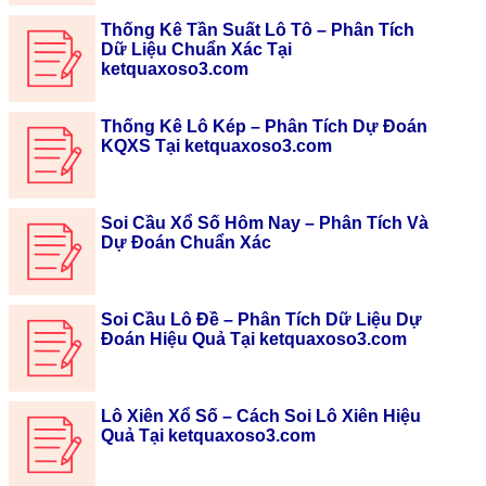
Thống Kê Tần Suất Lô Tô – Phân Tích
Dữ Liệu Chuẩn Xác Tại
ketquaxoso3.com
Thống Kê Lô Kép – Phân Tích Dự Đoán
KQXS Tại ketquaxoso3.com
Soi Cầu Xổ Số Hôm Nay – Phân Tích Và
Dự Đoán Chuẩn Xác
Soi Cầu Lô Đề – Phân Tích Dữ Liệu Dự
Đoán Hiệu Quả Tại ketquaxoso3.com
Lô Xiên Xổ Số – Cách Soi Lô Xiên Hiệu
Quả Tại ketquaxoso3.com