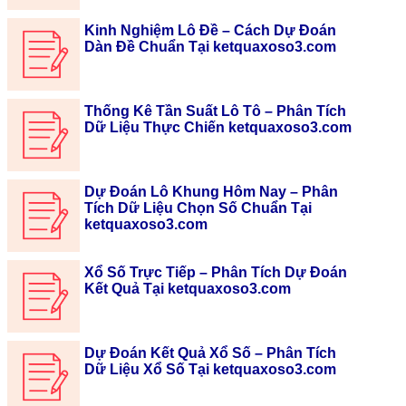
Kinh Nghiệm Lô Đề – Cách Dự Đoán
Dàn Đề Chuẩn Tại ketquaxoso3.com
Thống Kê Tần Suất Lô Tô – Phân Tích
Dữ Liệu Thực Chiến ketquaxoso3.com
Dự Đoán Lô Khung Hôm Nay – Phân
Tích Dữ Liệu Chọn Số Chuẩn Tại
ketquaxoso3.com
Xổ Số Trực Tiếp – Phân Tích Dự Đoán
Kết Quả Tại ketquaxoso3.com
Dự Đoán Kết Quả Xổ Số – Phân Tích
Dữ Liệu Xổ Số Tại ketquaxoso3.com