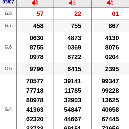
03/07
57
22
01
G.8
458
755
867
G.7
0630
4873
4130
8755
0369
8076
G.6
0978
8722
0204
9796
6415
2395
G.5
70577
39141
99347
77718
11785
99228
80978
32903
13625
41363
54847
40658
G.4
62320
44667
67445
33733
69151
72656