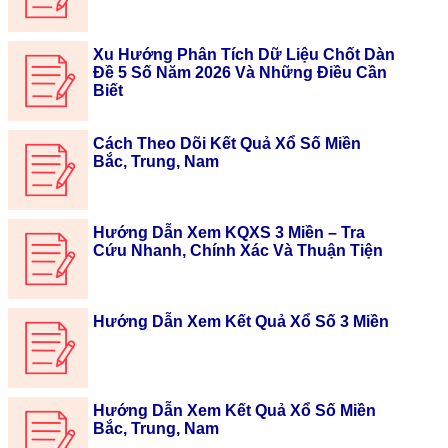
Xu Hướng Phân Tích Dữ Liệu Chốt Dàn
Đề 5 Số Năm 2026 Và Những Điều Cần
Biết
Cách Theo Dõi Kết Quả Xổ Số Miền
Bắc, Trung, Nam
Hướng Dẫn Xem KQXS 3 Miền – Tra
Cứu Nhanh, Chính Xác Và Thuận Tiện
Hướng Dẫn Xem Kết Quả Xổ Số 3 Miền
Hướng Dẫn Xem Kết Quả Xổ Số Miền
Bắc, Trung, Nam