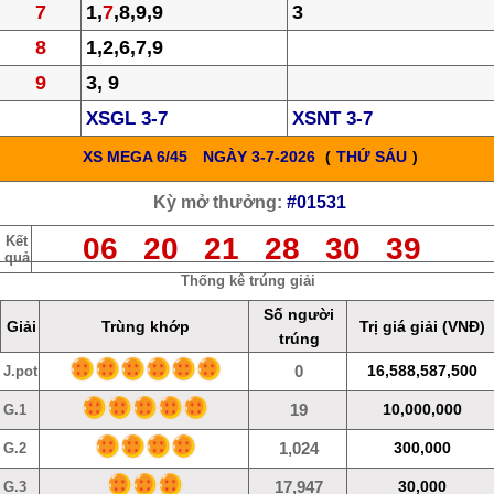
7
1,
7
,8,9,9
3
8
1,2,6,7,9
9
3, 9
XSGL 3-7
XSNT 3-7
XS MEGA 6/45
NGÀY 3-7-2026
(
THỨ SÁU
)
Kỳ mở thưởng:
#01531
06 20 21 28 30 39
Kết
quả
Thống kê trúng giải
Số người
Giải
Trùng khớp
Trị giá giải (VNĐ)
trúng
0
16,588,587,500
J.pot
19
10,000,000
G.1
1,024
300,000
G.2
17,947
30,000
G.3