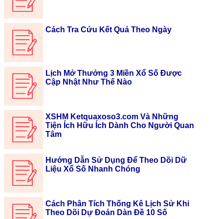
Cách Tra Cứu Kết Quả Theo Ngày
Lịch Mở Thưởng 3 Miền Xổ Số Được
Cập Nhật Như Thế Nào
XSHM Ketquaxoso3.com Và Những
Tiện Ích Hữu Ích Dành Cho Người Quan
Tâm
Hướng Dẫn Sử Dụng Để Theo Dõi Dữ
Liệu Xổ Số Nhanh Chóng
Cách Phân Tích Thống Kê Lịch Sử Khi
Theo Dõi Dự Đoán Dàn Đề 10 Số