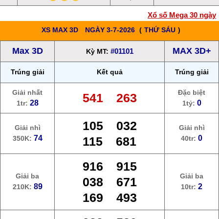
Xổ số Mega 30 ngày
XS MAX 3D
NGÀY 3-7-2026
(
THỨ SÁU
)
Max 3D
MAX 3D+
#01101
Kỳ MT:
Trúng giải
Kết quả
Trúng giải
Giải nhất
Đặc biệt
541 263
28
0
1tr:
1tỷ:
105 032
Giải nhì
Giải nhì
74
0
350K:
115 681
40tr:
916 915
Giải ba
Giải ba
038 671
89
2
210K:
10tr:
169 493