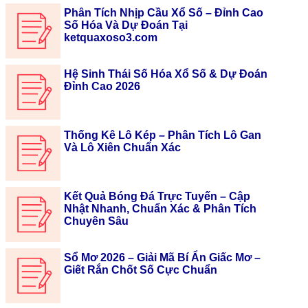
Phân Tích Nhịp Cầu Xổ Số – Đỉnh Cao
Số Hóa Và Dự Đoán Tại
ketquaxoso3.com
Hệ Sinh Thái Số Hóa Xổ Số & Dự Đoán
Đỉnh Cao 2026
Thống Kê Lô Kép – Phân Tích Lô Gan
Và Lô Xiên Chuẩn Xác
Kết Quả Bóng Đá Trực Tuyến – Cập
Nhật Nhanh, Chuẩn Xác & Phân Tích
Chuyên Sâu
Sổ Mơ 2026 – Giải Mã Bí Ẩn Giấc Mơ –
Giết Rắn Chốt Số Cực Chuẩn