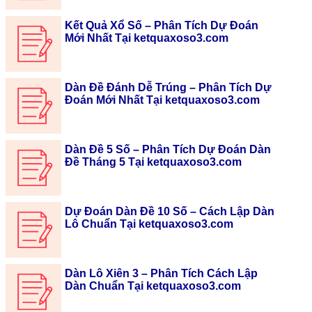
Kết Quả Xổ Số – Phân Tích Dự Đoán
Mới Nhất Tại ketquaxoso3.com
Dàn Đề Đánh Dễ Trúng – Phân Tích Dự
Đoán Mới Nhất Tại ketquaxoso3.com
Dàn Đề 5 Số – Phân Tích Dự Đoán Dàn
Đề Tháng 5 Tại ketquaxoso3.com
Dự Đoán Dàn Đề 10 Số – Cách Lập Dàn
Lô Chuẩn Tại ketquaxoso3.com
Dàn Lô Xiên 3 – Phân Tích Cách Lập
Dàn Chuẩn Tại ketquaxoso3.com