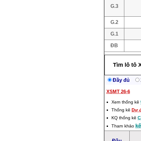
G.3
G.2
G.1
ĐB
Tìm lô tô
Đầy đủ
XSMT 26-6
Xem thống kê
Thống kê
Dự 
KQ thống kê
C
kế
Tham khảo
Đầu