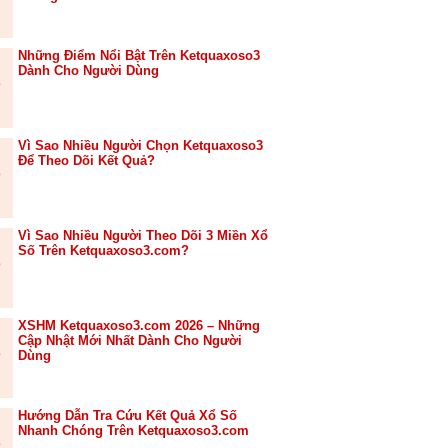
Những Điểm Nổi Bật Trên Ketquaxoso3
Dành Cho Người Dùng
Vì Sao Nhiều Người Chọn Ketquaxoso3
Để Theo Dõi Kết Quả?
Vì Sao Nhiều Người Theo Dõi 3 Miền Xổ
Số Trên Ketquaxoso3.com?
XSHM Ketquaxoso3.com 2026 – Những
Cập Nhật Mới Nhất Dành Cho Người
Dùng
Hướng Dẫn Tra Cứu Kết Quả Xổ Số
Nhanh Chóng Trên Ketquaxoso3.com