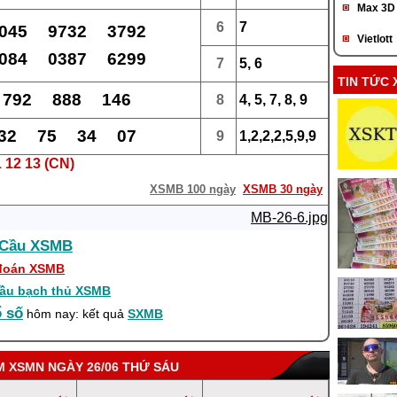
Max 3D
6
7
045 9732 3792
Vietlott
084 0387 6299
7
5, 6
TIN TỨC 
792 888 146
8
4, 5, 7, 8, 9
32 75 34 07
9
1,2,2,2,5,9,9
1 12 13 (CN)
XSMB 100 ngày
XSMB 30 ngày
MB-26-6.jpg
Cầu XSMB
đoán XSMB
ầu bạch thủ XSMB
ổ số
hôm nay: kết quả
SXMB
M
XSMN NGÀY 26/06
THỨ SÁU