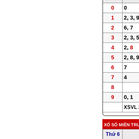
0
0
1
2, 3, 
2
6, 7
3
2, 3, 
4
2,
8
5
2, 8, 
6
7
7
4
8
9
0, 1
XSVL 
XỔ SỐ MIỀN TR
Thứ 6