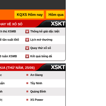
KQXS Hôm nay
Hôm qua
 HAY VỀ XỔ SỐ
ch thủ XSMB
Thống kê giải đặc biệt
ê tần suất lôtô
Lịch mở thưởng
Quay thử xổ số
B tuần XSMB
Kết quả bóng đá
QUA
(THỨ NĂM, 25/06)
ắc
An Giang
uận
Tây Ninh
nh
Quảng Bình
rị
XS Power