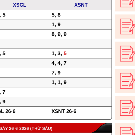
XSGL
XSNT
, 5
5, 8
1, 9
8, 9, 9
, 5
1, 3,
5
4, 4, 7
7, 9
1, 1, 9
, 7
, 9
L 26-6
XSNT 26-6
GÀY 26-6-2026
(
THỨ SÁU
)