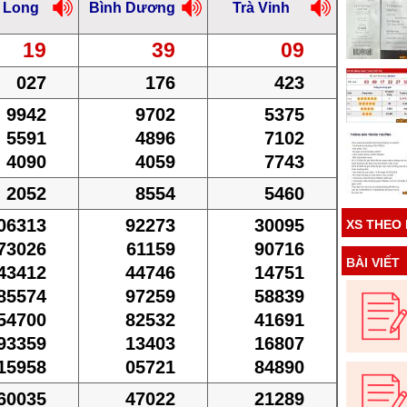
 Long
Bình Dương
Trà Vinh
19
39
09
027
176
423
9942
9702
5375
5591
4896
7102
4090
4059
7743
2052
8554
5460
06313
92273
30095
XS THEO
73026
61159
90716
BÀI VIẾT
43412
44746
14751
85574
97259
58839
54700
82532
41691
93359
13403
16807
15958
05721
84890
60035
47022
21289