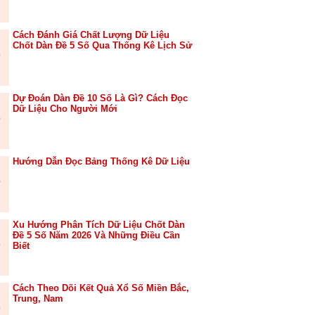
Cách Đánh Giá Chất Lượng Dữ Liệu
Chốt Dàn Đề 5 Số Qua Thống Kê Lịch Sử
Dự Đoán Dàn Đề 10 Số Là Gì? Cách Đọc
Dữ Liệu Cho Người Mới
Hướng Dẫn Đọc Bảng Thống Kê Dữ Liệu
Xu Hướng Phân Tích Dữ Liệu Chốt Dàn
Đề 5 Số Năm 2026 Và Những Điều Cần
Biết
Cách Theo Dõi Kết Quả Xổ Số Miền Bắc,
Trung, Nam