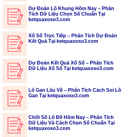
Dự Đoán Lô Khung Hôm Nay – Phân
Tích Dữ Liệu Chọn Số Chuẩn Tại
ketquaxoso3.com
Xổ Số Trực Tiếp – Phân Tích Dự Đoán
Kết Quả Tại ketquaxoso3.com
Dự Đoán Kết Quả Xổ Số – Phân Tích
Dữ Liệu Xổ Số Tại ketquaxoso3.com
Lô Gan Lâu Về – Phân Tích Cách Soi Lô
Gan Tại ketquaxoso3.com
Chốt Số Lô Đề Hôm Nay – Phân Tích
Dữ Liệu Và Cách Chọn Số Chuẩn Tại
ketquaxoso3.com