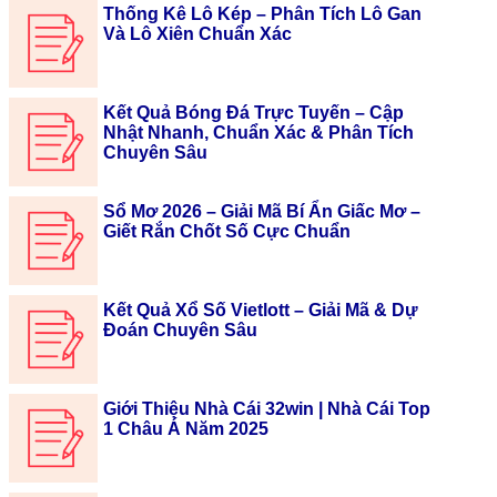
Thống Kê Lô Kép – Phân Tích Lô Gan
Và Lô Xiên Chuẩn Xác
Kết Quả Bóng Đá Trực Tuyến – Cập
Nhật Nhanh, Chuẩn Xác & Phân Tích
Chuyên Sâu
Sổ Mơ 2026 – Giải Mã Bí Ẩn Giấc Mơ –
Giết Rắn Chốt Số Cực Chuẩn
Kết Quả Xổ Số Vietlott – Giải Mã & Dự
Đoán Chuyên Sâu
Giới Thiệu Nhà Cái 32win | Nhà Cái Top
1 Châu Á Năm 2025