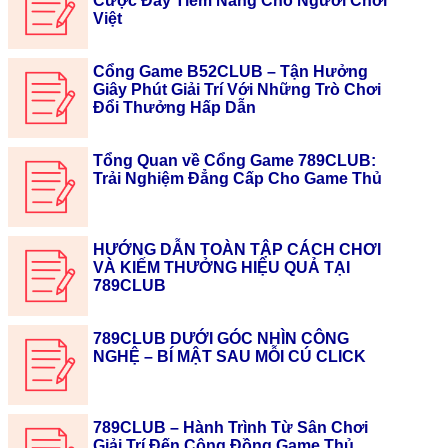
Cược Đầy Tiềm Năng Cho Người Chơi
Việt
Cổng Game B52CLUB – Tận Hưởng
Giây Phút Giải Trí Với Những Trò Chơi
Đổi Thưởng Hấp Dẫn
Tổng Quan về Cổng Game 789CLUB:
Trải Nghiệm Đẳng Cấp Cho Game Thủ
HƯỚNG DẪN TOÀN TẬP CÁCH CHƠI
VÀ KIẾM THƯỞNG HIỆU QUẢ TẠI
789CLUB
789CLUB DƯỚI GÓC NHÌN CÔNG
NGHỆ – BÍ MẬT SAU MỖI CÚ CLICK
789CLUB – Hành Trình Từ Sân Chơi
Giải Trí Đến Cộng Đồng Game Thủ