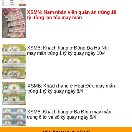
XSMN: Nam nhân viên quán ăn trúng 18
tỷ đồng lan tỏa may mắn
XSMB: Khách hàng ở Đống Đa Hà Nội
may mắn trúng 1 tỷ kỳ quay ngày 10/4
XSMB: Khách hàng ở Hoài Đức may mắn
trúng 1 tỷ kỳ quay ngày 8/4
XSMB: Khách hàng ở Ba Đình may mắn
trúng 6 tờ vé số kỳ quay ngày 6/4