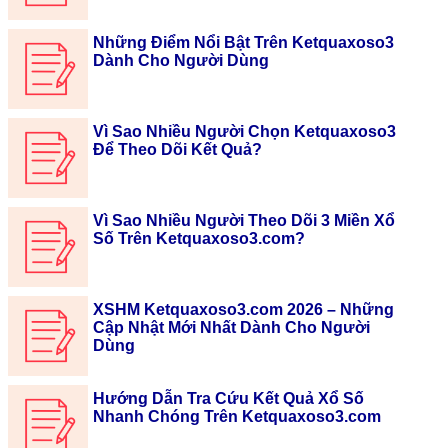
Những Điểm Nổi Bật Trên Ketquaxoso3
Dành Cho Người Dùng
Vì Sao Nhiều Người Chọn Ketquaxoso3
Để Theo Dõi Kết Quả?
Vì Sao Nhiều Người Theo Dõi 3 Miền Xổ
Số Trên Ketquaxoso3.com?
XSHM Ketquaxoso3.com 2026 – Những
Cập Nhật Mới Nhất Dành Cho Người
Dùng
Hướng Dẫn Tra Cứu Kết Quả Xổ Số
Nhanh Chóng Trên Ketquaxoso3.com