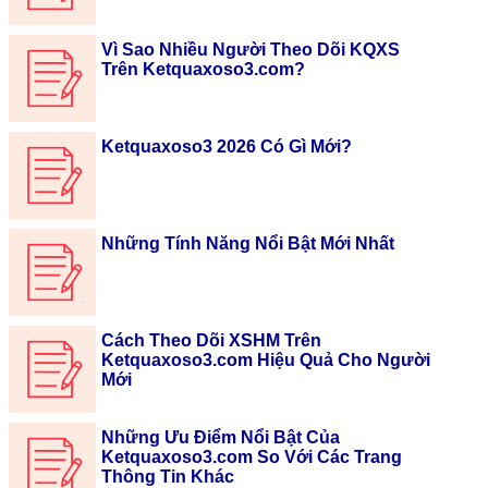
Vì Sao Nhiều Người Theo Dõi KQXS
Trên Ketquaxoso3.com?
Ketquaxoso3 2026 Có Gì Mới?
Những Tính Năng Nổi Bật Mới Nhất
Cách Theo Dõi XSHM Trên
Ketquaxoso3.com Hiệu Quả Cho Người
Mới
Những Ưu Điểm Nổi Bật Của
Ketquaxoso3.com So Với Các Trang
Thông Tin Khác