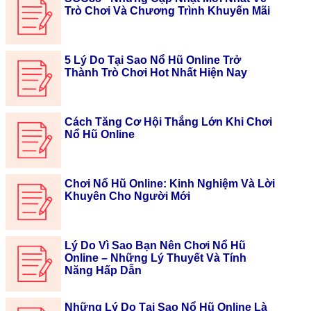
Trò Chơi Và Chương Trình Khuyến Mãi
5 Lý Do Tại Sao Nổ Hũ Online Trở
Thành Trò Chơi Hot Nhất Hiện Nay
Cách Tăng Cơ Hội Thắng Lớn Khi Chơi
Nổ Hũ Online
Chơi Nổ Hũ Online: Kinh Nghiệm Và Lời
Khuyên Cho Người Mới
Lý Do Vì Sao Bạn Nên Chơi Nổ Hũ
Online – Những Lý Thuyết Và Tính
Năng Hấp Dẫn
Những Lý Do Tại Sao Nổ Hũ Online Là