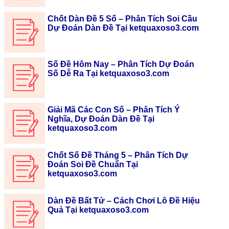
Chốt Dàn Đề 5 Số – Phân Tích Soi Cầu
Dự Đoán Dàn Đề Tại ketquaxoso3.com
Số Đề Hôm Nay – Phân Tích Dự Đoán
Số Dễ Ra Tại ketquaxoso3.com
Giải Mã Các Con Số – Phân Tích Ý
Nghĩa, Dự Đoán Dàn Đề Tại
ketquaxoso3.com
Chốt Số Đề Tháng 5 – Phân Tích Dự
Đoán Soi Đề Chuẩn Tại
ketquaxoso3.com
Dàn Đề Bất Tử – Cách Chơi Lô Đề Hiệu
Quả Tại ketquaxoso3.com