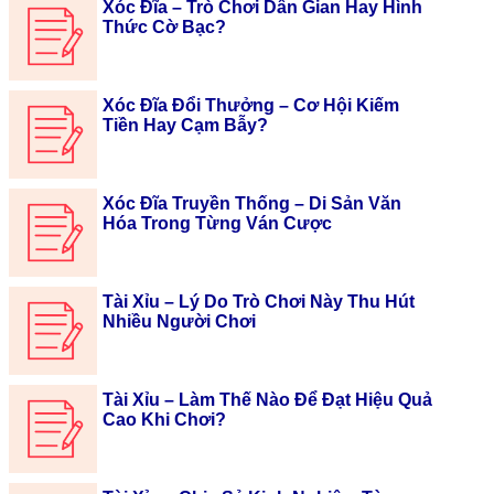
Xóc Đĩa – Trò Chơi Dân Gian Hay Hình
Thức Cờ Bạc?
Xóc Đĩa Đổi Thưởng – Cơ Hội Kiếm
Tiền Hay Cạm Bẫy?
Xóc Đĩa Truyền Thống – Di Sản Văn
Hóa Trong Từng Ván Cược
Tài Xỉu – Lý Do Trò Chơi Này Thu Hút
Nhiều Người Chơi
Tài Xỉu – Làm Thế Nào Để Đạt Hiệu Quả
Cao Khi Chơi?