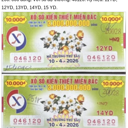
12YD, 13YD, 14YD, 15 YD.