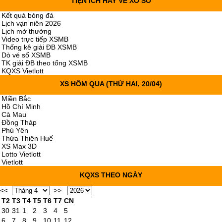
TIỆN ÍCH HAY VỀ XỔ SỐ
Kết quả bóng đá
Lịch vạn niên 2026
Lịch mở thưởng
Video trực tiếp XSMB
Thống kê giải ĐB XSMB
Dò vé số XSMB
TK giải ĐB theo tổng XSMB
KQXS Vietlott
XS HÔM QUA
(THỨ HAI, 20/04)
Miền Bắc
Hồ Chí Minh
Cà Mau
Đồng Tháp
Phú Yên
Thừa Thiên Huế
XS Max 3D
Lotto Vietlott
Vietlott
KQXS THEO NGÀY
<<
>>
T2
T3
T4
T5
T6
T7
CN
30
31
1
2
3
4
5
6
7
8
9
10
11
12