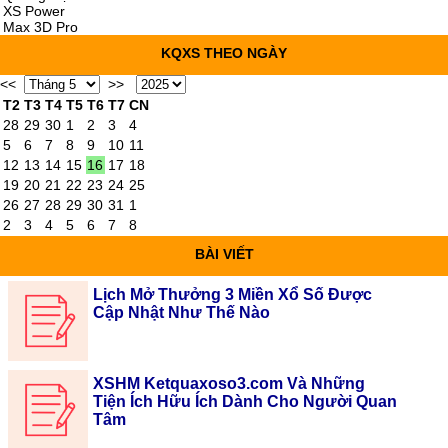
XS Power
Max 3D Pro
KQXS THEO NGÀY
<<
>>
T2
T3
T4
T5
T6
T7
CN
28
29
30
1
2
3
4
5
6
7
8
9
10
11
12
13
14
15
16
17
18
19
20
21
22
23
24
25
26
27
28
29
30
31
1
2
3
4
5
6
7
8
BÀI VIẾT
Lịch Mở Thưởng 3 Miền Xổ Số Được
Cập Nhật Như Thế Nào
XSHM Ketquaxoso3.com Và Những
Tiện Ích Hữu Ích Dành Cho Người Quan
Tâm