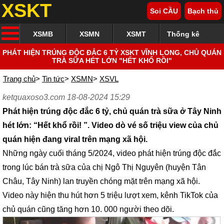
XSKT
Soi CẦU
Bạch thủ
XSMB
XSMN
XSMT
Thống kê
PHÁT HIỆN TRÚNG ĐỘC ĐẮC 6 TỶ XSKT VĨNH LONG, CHỦ QUÁN
TRÀ SỮA HÉT LỚN "HẾT KHỔ RỒI"
Trang chủ
>
Tin tức
>
XSMN
>
XSVL
ketquaxoso3.com 18-08-2024 15:29
Phát hiện trúng độc đắc 6 tỷ, chủ quán trà sữa ở Tây Ninh
hét lớn: “Hết khổ rồi! ”. Video dò vé số triệu view của chủ
quán hiện đang viral trên mạng xã hội.
Những ngày cuối tháng 5/2024, video phát hiện trúng độc đắc
trong lúc bán trà sữa của chị Ngô Thị Nguyên (huyện Tân
Châu, Tây Ninh) lan truyền chóng mặt trên mạng xã hội.
Video này hiện thu hút hơn 5 triệu lượt xem, kênh TikTok của
chủ quán cũng tăng hơn 10. 000 người theo dõi.