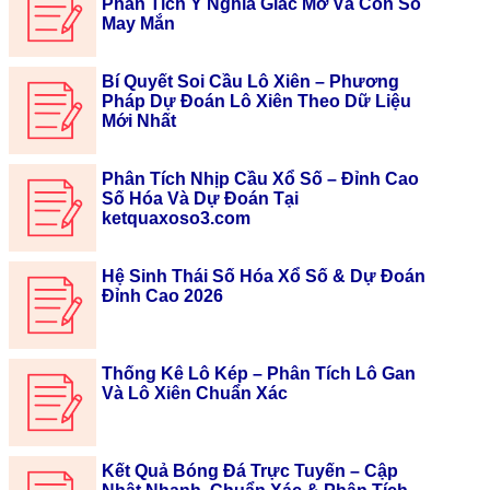
Phân Tích Ý Nghĩa Giấc Mơ Và Con Số
May Mắn
Bí Quyết Soi Cầu Lô Xiên – Phương
Pháp Dự Đoán Lô Xiên Theo Dữ Liệu
Mới Nhất
Phân Tích Nhịp Cầu Xổ Số – Đỉnh Cao
Số Hóa Và Dự Đoán Tại
ketquaxoso3.com
Hệ Sinh Thái Số Hóa Xổ Số & Dự Đoán
Đỉnh Cao 2026
Thống Kê Lô Kép – Phân Tích Lô Gan
Và Lô Xiên Chuẩn Xác
Kết Quả Bóng Đá Trực Tuyến – Cập