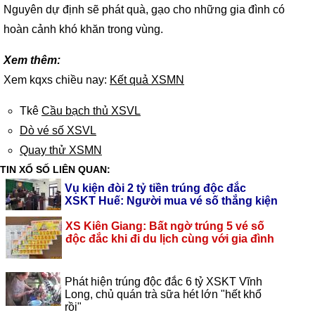
Nguyên dự định sẽ phát quà, gạo cho những gia đình có
hoàn cảnh khó khăn trong vùng.
Xem thêm:
Xem kqxs chiều nay:
Kết quả XSMN
Tkê
Cầu bạch thủ XSVL
Dò vé số XSVL
Quay thử XSMN
TIN XỔ SỐ LIÊN QUAN:
Vụ kiện đòi 2 tỷ tiền trúng độc đắc
XSKT Huế: Người mua vé số thắng kiện
XS Kiên Giang: Bất ngờ trúng 5 vé số
độc đắc khi đi du lịch cùng với gia đình
Phát hiện trúng độc đắc 6 tỷ XSKT Vĩnh
Long, chủ quán trà sữa hét lớn "hết khổ
rồi"