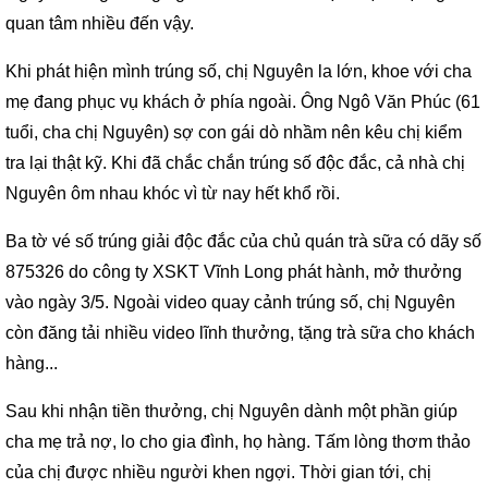
quan tâm nhiều đến vậy.
Khi phát hiện mình trúng số, chị Nguyên la lớn, khoe với cha
mẹ đang phục vụ khách ở phía ngoài. Ông Ngô Văn Phúc (61
tuổi, cha chị Nguyên) sợ con gái dò nhầm nên kêu chị kiểm
tra lại thật kỹ. Khi đã chắc chắn trúng số độc đắc, cả nhà chị
Nguyên ôm nhau khóc vì từ nay hết khổ rồi.
Ba tờ vé số trúng giải độc đắc của chủ quán trà sữa có dãy số
875326 do công ty XSKT Vĩnh Long phát hành, mở thưởng
vào ngày 3/5. Ngoài video quay cảnh trúng số, chị Nguyên
còn đăng tải nhiều video lĩnh thưởng, tặng trà sữa cho khách
hàng...
Sau khi nhận tiền thưởng, chị Nguyên dành một phần giúp
cha mẹ trả nợ, lo cho gia đình, họ hàng. Tấm lòng thơm thảo
của chị được nhiều người khen ngợi. Thời gian tới, chị