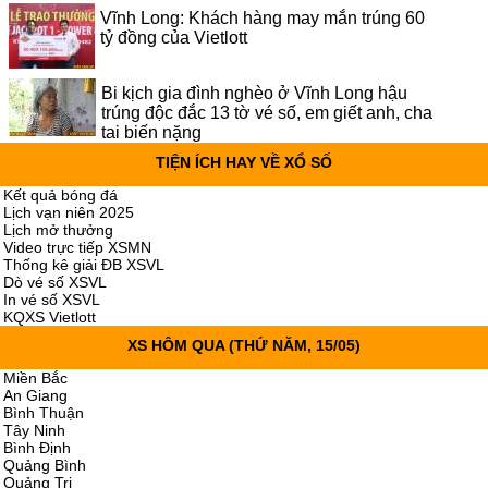
Vĩnh Long: Khách hàng may mắn trúng 60
tỷ đồng của Vietlott
Bi kịch gia đình nghèo ở Vĩnh Long hậu
trúng độc đắc 13 tờ vé số, em giết anh, cha
tai biến nặng
TIỆN ÍCH HAY VỀ XỔ SỐ
Kết quả bóng đá
Lịch vạn niên 2025
Lịch mở thưởng
Video trực tiếp XSMN
Thống kê giải ĐB XSVL
Dò vé số XSVL
In vé số XSVL
KQXS Vietlott
XS HÔM QUA
(THỨ NĂM, 15/05)
Miền Bắc
An Giang
Bình Thuận
Tây Ninh
Bình Định
Quảng Bình
Quảng Trị