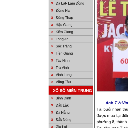
Đà Lạt- Lâm Đồng
Đồng Nai
Đồng Tháp
Hậu Giang
Kiên Giang
Long An
Sóc Trăng
Tiền Giang
Tây Ninh
Trà Vinh
Vĩnh Long
Vũng Tàu
XỔ SỐ MIỀN TRUNG
Bình Định
Anh T ở Vĩ
Đắk Lắk
Tại buổi nhận th
Đà Nẵng
được mua tại điể
Đắk Nông
phường 8, thành 
Gia Lai