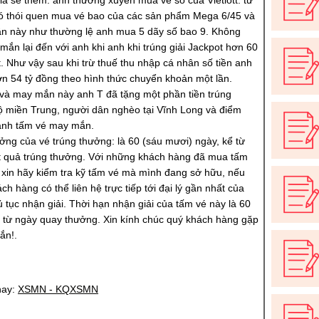
ia sẻ thêm: anh thường xuyên mua vé số của Vietlott. từ
ó thói quen mua vé bao của các sản phẩm Mega 6/45 và
ần này như thường lệ anh mua 5 dãy số bao 9. Không
ắn lại đến với anh khi anh khi trúng giải Jackpot hơn 60
tt. Như vậy sau khi trừ thuế thu nhập cá nhân số tiền anh
ơn 54 tỷ đồng theo hình thức chuyển khoản một lần.
 và may mắn này anh T đã tặng một phần tiền trúng
 miền Trung, người dân nghèo tại Vĩnh Long và điểm
ành tấm vé may mắn.
ưởng của vé trúng thưởng: là 60 (sáu mươi) ngày, kể từ
t quả trúng thưởng. Với những khách hàng đã mua tấm
tt xin hãy kiểm tra kỹ tấm vé mà mình đang sở hữu, nếu
ách hàng có thể liên hệ trực tiếp tới đại lý gần nhất của
hủ tục nhận giải. Thời hạn nhận giải của tấm vé này là 60
h từ ngày quay thưởng. Xin kính chúc quý khách hàng gặp
ắn!.
nay:
XSMN - KQXSMN