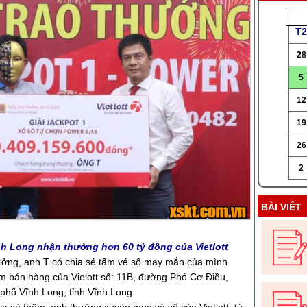
T2
28
5
12
19
26
2
BÀI VIẾT
nh Long nhận thưởng hơn 60 tỷ đồng của Vietlott
ưởng, anh T có chia sẻ tấm vé số may mắn của mình
m bán hàng của Vielott số: 11B, đường Phó Cơ Điều,
phố Vĩnh Long, tỉnh Vĩnh Long.