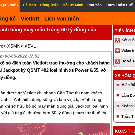
KQXS thứ 2
Cà Mau
Đồng Tháp
Hồ Chí Minh
Phú Yên
Thừa Thiên Huế
ống kê
Vietlott
Lịch vạn niên
ách hàng may mắn trúng 60 tỷ đồng của
TIỆN ÍCH
Kết quả
ức
>
XSMN
>
XSVL
Video t
m 08-05-2022 07:52
Dò vé 
xổ số điện toán Vietlott trao thưởng cho khách hàng
i Jackpot kỳ QSMT 482 loại hình xs Power 6/55, với
XS HÔM 
tỷ đồng.
Miền B
hận được từ Vietlott chi nhánh Cần Thơ thì nam khách
Lâm Đồ
anh T. Anh hiện đang sống và làm việc tại Vĩnh Long.
 khi sở hữu bộ số may mắn trúng giải Jackpot loại hình
Khánh 
với giá trị giải thưởng hơn 60 tỷ đồng (chưa trừ thuế thu
Thừa Th
KQXS TH