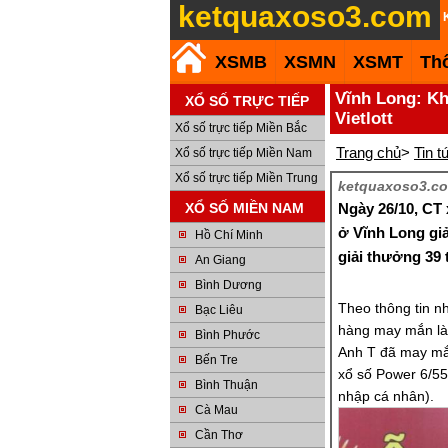
ketquaxoso3.com
XSMB
XSMN
XSMT
Th
Vĩnh Long: Kh
XỔ SỐ TRỰC TIẾP
Vietlott
Xổ số trực tiếp Miền Bắc
Trang chủ
>
Tin t
Xổ số trực tiếp Miền Nam
Xổ số trực tiếp Miền Trung
ketquaxoso3.co
XỔ SỐ MIỀN NAM
Ngày 26/10, CT 
ở Vĩnh Long giả
Hồ Chí Minh
giải thưởng 39 
An Giang
Bình Dương
Theo thông tin n
Bạc Liêu
hàng may mắn là 
Bình Phước
Anh T đã may mắn
Bến Tre
xổ số Power 6/55 
Bình Thuận
nhập cá nhân).
Cà Mau
Cần Thơ