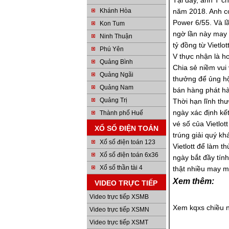
Tại đây, anh T ch
Khánh Hòa
năm 2018. Anh c
Power 6/55. Và l
Kon Tum
ngờ lần này may m
Ninh Thuận
tỷ đồng từ Vietlo
Phú Yên
V thực nhận là h
Quảng Bình
Chia sẻ niềm vui
Quảng Ngãi
thưởng để ủng hộ
Quảng Nam
bán hàng phát h
Quảng Trị
Thời hạn lĩnh th
ngày xác định kế
Thành phố Huế
vé số của Vietlo
XỔ SỐ ĐIỆN TOÁN
trúng giải quý kh
Xổ số điện toán 123
Vietlott để làm t
Xổ số điện toán 6x36
ngày bắt đầy tín
Xổ số thần tài 4
thật nhiều may m
Xem thêm:
VIDEO TRỰC TIẾP
Video trực tiếp XSMB
Xem kqxs chiều 
Video trực tiếp XSMN
Video trực tiếp XSMT