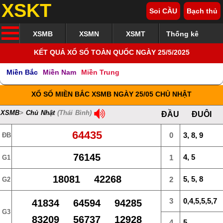
XSKT
Soi CẦU
Bạch thủ
XSMB
XSMN
XSMT
Thống kê
KẾT QUẢ XỔ SỐ TOÀN QUỐC NGÀY 25/5/2025
Miền Bắc
Miền Nam
Miền Trung
XỔ SỐ MIỀN BẮC
XSMB NGÀY 25/05
CHỦ NHẬT
XSMB
>
Chủ Nhật
(Thái Bình)
ĐẦU
ĐUÔI
64435
0
3, 8, 9
ĐB
76145
4, 5
1
G1
18081 42268
5, 5, 8
2
G2
3
0,4,5,5,5,7
41834 64594 94285
G3
83209 56737 12928
4
5