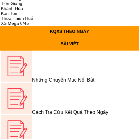
Tiền Giang
Khánh Hòa
Kon Tum
Thừa Thiên Huế
XS Mega 6/45
KQXS THEO NGÀY
BÀI VIẾT
Những Chuyên Mục Nổi Bật
Cách Tra Cứu Kết Quả Theo Ngày