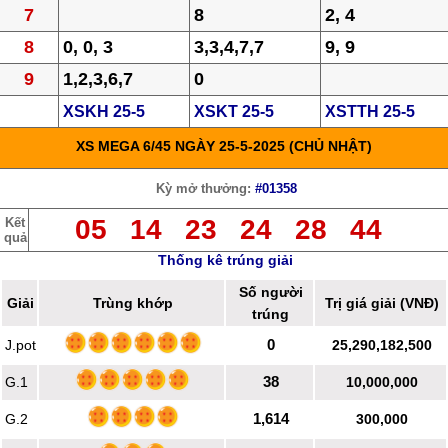
7
8
2, 4
8
0, 0, 3
3,3,4,7,7
9, 9
9
1,2,3,6,7
0
XSKH 25-5
XSKT 25-5
XSTTH 25-5
XS MEGA 6/45
NGÀY 25-5-2025
(
CHỦ NHẬT
)
Kỳ mở thưởng:
#01358
05 14 23 24 28 44
Kết
quả
Thống kê trúng giải
Số người
Giải
Trùng khớp
Trị giá giải (VNĐ)
trúng
0
J.pot
25,290,182,500
38
G.1
10,000,000
1,614
G.2
300,000