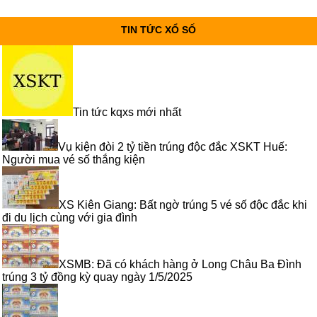
TIN TỨC XỔ SỐ
Tin tức kqxs mới nhất
Vụ kiện đòi 2 tỷ tiền trúng độc đắc XSKT Huế:
Người mua vé số thắng kiện
XS Kiên Giang: Bất ngờ trúng 5 vé số độc đắc khi
đi du lịch cùng với gia đình
XSMB: Đã có khách hàng ở Long Châu Ba Đình
trúng 3 tỷ đồng kỳ quay ngày 1/5/2025