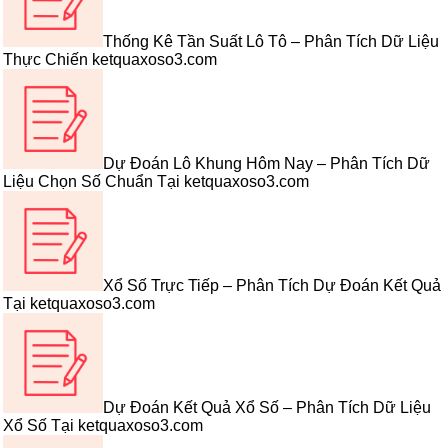
Thống Kê Tần Suất Lô Tô – Phân Tích Dữ Liệu
Thực Chiến ketquaxoso3.com
Dự Đoán Lô Khung Hôm Nay – Phân Tích Dữ
Liệu Chọn Số Chuẩn Tại ketquaxoso3.com
Xổ Số Trực Tiếp – Phân Tích Dự Đoán Kết Quả
Tại ketquaxoso3.com
Dự Đoán Kết Quả Xổ Số – Phân Tích Dữ Liệu
Xổ Số Tại ketquaxoso3.com