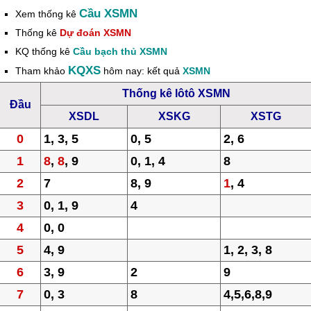
Cầu XSMN
Xem thống kê
Thống kê
Dự đoán XSMN
KQ thống kê
Cầu bạch thủ XSMN
KQXS
Tham khảo
hôm nay: kết quả
XSMN
Thống kê lôtô XSMN
Đầu
XSDL
XSKG
XSTG
0
1, 3, 5
0, 5
2, 6
1
8
,
8
, 9
0, 1, 4
8
2
7
8, 9
1
, 4
3
0, 1, 9
4
4
0, 0
5
4, 9
1, 2, 3, 8
6
3, 9
2
9
7
0, 3
8
4,5,6,8,9