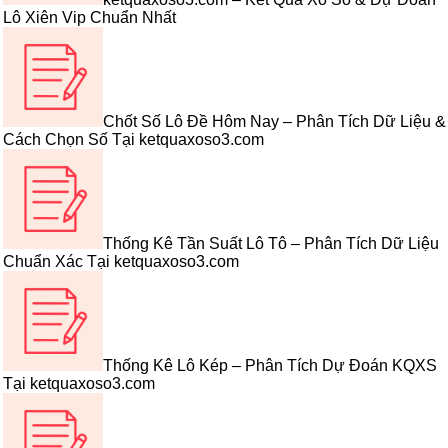
Lô Xiên Vip Chuẩn Nhất
Chốt Số Lô Đề Hôm Nay – Phân Tích Dữ Liệu &
Cách Chọn Số Tại ketquaxoso3.com
Thống Kê Tần Suất Lô Tô – Phân Tích Dữ Liệu
Chuẩn Xác Tại ketquaxoso3.com
Thống Kê Lô Kép – Phân Tích Dự Đoán KQXS
Tại ketquaxoso3.com