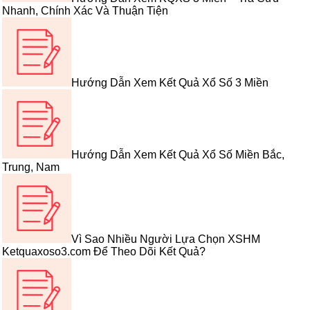
Nhanh, Chính Xác Và Thuận Tiện
Hướng Dẫn Xem Kết Quả Xổ Số 3 Miền
Hướng Dẫn Xem Kết Quả Xổ Số Miền Bắc,
Trung, Nam
Vì Sao Nhiều Người Lựa Chọn XSHM
Ketquaxoso3.com Để Theo Dõi Kết Quả?