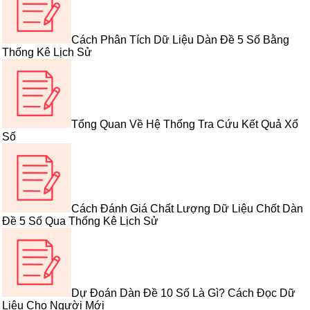
Cách Phân Tích Dữ Liệu Dàn Đề 5 Số Bằng
Thống Kê Lịch Sử
Tổng Quan Về Hệ Thống Tra Cứu Kết Quả Xổ
Số
Cách Đánh Giá Chất Lượng Dữ Liệu Chốt Dàn
Đề 5 Số Qua Thống Kê Lịch Sử
Dự Đoán Dàn Đề 10 Số Là Gì? Cách Đọc Dữ
Liệu Cho Người Mới