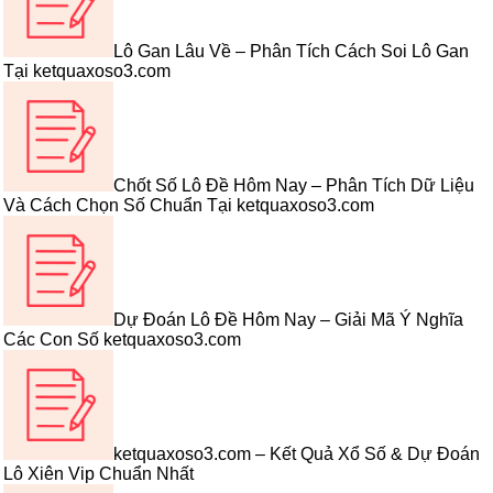
Lô Gan Lâu Về – Phân Tích Cách Soi Lô Gan
Tại ketquaxoso3.com
Chốt Số Lô Đề Hôm Nay – Phân Tích Dữ Liệu
Và Cách Chọn Số Chuẩn Tại ketquaxoso3.com
Dự Đoán Lô Đề Hôm Nay – Giải Mã Ý Nghĩa
Các Con Số ketquaxoso3.com
ketquaxoso3.com – Kết Quả Xổ Số & Dự Đoán
Lô Xiên Vip Chuẩn Nhất