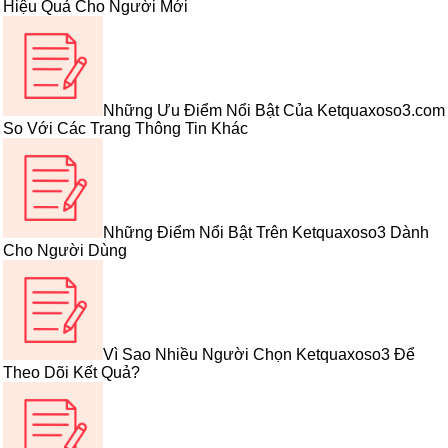
Hiệu Quả Cho Người Mới
Những Ưu Điểm Nổi Bật Của Ketquaxoso3.com
So Với Các Trang Thông Tin Khác
Những Điểm Nổi Bật Trên Ketquaxoso3 Dành
Cho Người Dùng
Vì Sao Nhiều Người Chọn Ketquaxoso3 Để
Theo Dõi Kết Quả?