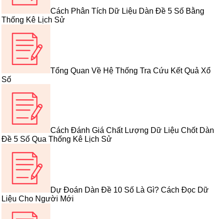
Cách Phân Tích Dữ Liệu Dàn Đề 5 Số Bằng
Thống Kê Lịch Sử
Tổng Quan Về Hệ Thống Tra Cứu Kết Quả Xổ
Số
Cách Đánh Giá Chất Lượng Dữ Liệu Chốt Dàn
Đề 5 Số Qua Thống Kê Lịch Sử
Dự Đoán Dàn Đề 10 Số Là Gì? Cách Đọc Dữ
Liệu Cho Người Mới