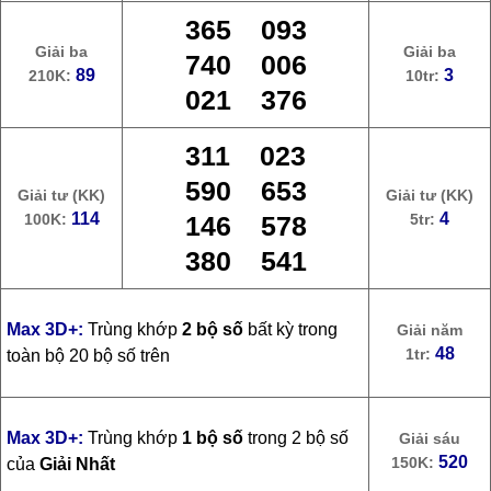
365 093
Giải ba
Giải ba
740 006
89
3
210K:
10tr:
021 376
311 023
590 653
Giải tư (KK)
Giải tư (KK)
114
4
100K:
146 578
5tr:
380 541
Max 3D+:
Trùng khớp
2 bộ số
bất kỳ trong
Giải năm
48
1tr:
toàn bộ 20 bộ số trên
Max 3D+:
Trùng khớp
1 bộ số
trong 2 bộ số
Giải sáu
520
150K:
của
Giải Nhất