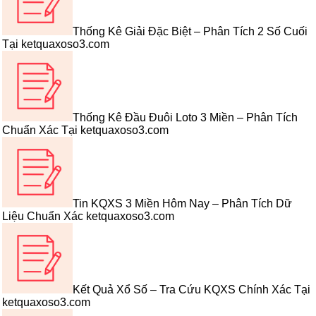
Thống Kê Giải Đặc Biệt – Phân Tích 2 Số Cuối
Tại ketquaxoso3.com
Thống Kê Đầu Đuôi Loto 3 Miền – Phân Tích
Chuẩn Xác Tại ketquaxoso3.com
Tin KQXS 3 Miền Hôm Nay – Phân Tích Dữ
Liệu Chuẩn Xác ketquaxoso3.com
Kết Quả Xổ Số – Tra Cứu KQXS Chính Xác Tại
ketquaxoso3.com