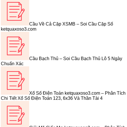
Cầu Về Cả Cặp XSMB – Soi Cầu Cặp Số
ketquaxoso3.com
Cầu Bạch Thủ – Soi Cầu Bạch Thủ Lô 5 Ngày
Chuẩn Xác
Xổ Số Điện Toán ketquaxoso3.com – Phân Tích
Chi Tiết Xổ Số Điện Toán 123, 6x36 Và Thần Tài 4