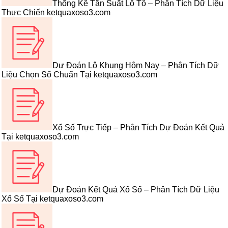
Thống Kê Tần Suất Lô Tô – Phân Tích Dữ Liệu
Thực Chiến ketquaxoso3.com
Dự Đoán Lô Khung Hôm Nay – Phân Tích Dữ
Liệu Chọn Số Chuẩn Tại ketquaxoso3.com
Xổ Số Trực Tiếp – Phân Tích Dự Đoán Kết Quả
Tại ketquaxoso3.com
Dự Đoán Kết Quả Xổ Số – Phân Tích Dữ Liệu
Xổ Số Tại ketquaxoso3.com