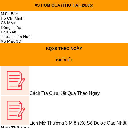
XS HÔM QUA
(THỨ HAI, 26/05)
Miền Bắc
Hồ Chí Minh
Cà Mau
Đồng Tháp
Phú Yên
Thừa Thiên Huế
XS Max 3D
KQXS THEO NGÀY
BÀI VIẾT
Cách Tra Cứu Kết Quả Theo Ngày
Lịch Mở Thưởng 3 Miền Xổ Số Được Cập Nhật