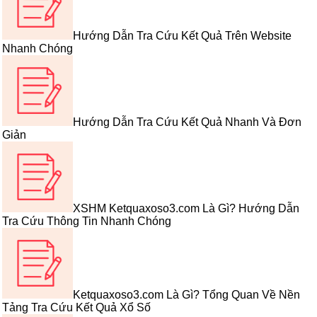
Hướng Dẫn Tra Cứu Kết Quả Trên Website
Nhanh Chóng
Hướng Dẫn Tra Cứu Kết Quả Nhanh Và Đơn
Giản
XSHM Ketquaxoso3.com Là Gì? Hướng Dẫn
Tra Cứu Thông Tin Nhanh Chóng
Ketquaxoso3.com Là Gì? Tổng Quan Về Nền
Tảng Tra Cứu Kết Quả Xổ Số