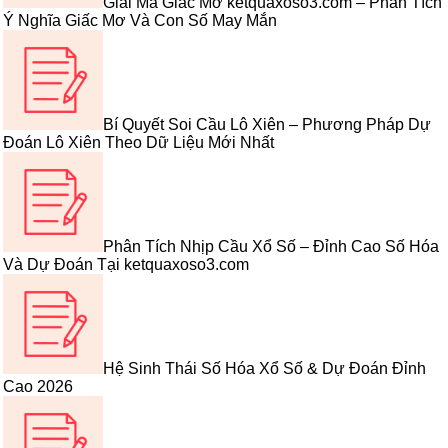
Giải Mã Giấc Mơ ketquaxoso3.com – Phân Tích
Ý Nghĩa Giấc Mơ Và Con Số May Mắn
Bí Quyết Soi Cầu Lô Xiên – Phương Pháp Dự
Đoán Lô Xiên Theo Dữ Liệu Mới Nhất
Phân Tích Nhịp Cầu Xổ Số – Đỉnh Cao Số Hóa
Và Dự Đoán Tại ketquaxoso3.com
Hệ Sinh Thái Số Hóa Xổ Số & Dự Đoán Đỉnh
Cao 2026