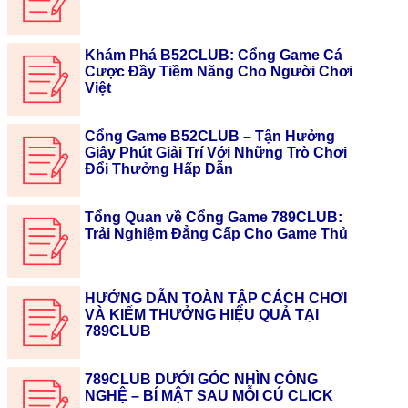
Khám Phá B52CLUB: Cổng Game Cá
Cược Đầy Tiềm Năng Cho Người Chơi
Việt
Cổng Game B52CLUB – Tận Hưởng
Giây Phút Giải Trí Với Những Trò Chơi
Đổi Thưởng Hấp Dẫn
Tổng Quan về Cổng Game 789CLUB:
Trải Nghiệm Đẳng Cấp Cho Game Thủ
HƯỚNG DẪN TOÀN TẬP CÁCH CHƠI
VÀ KIẾM THƯỞNG HIỆU QUẢ TẠI
789CLUB
789CLUB DƯỚI GÓC NHÌN CÔNG
NGHỆ – BÍ MẬT SAU MỖI CÚ CLICK