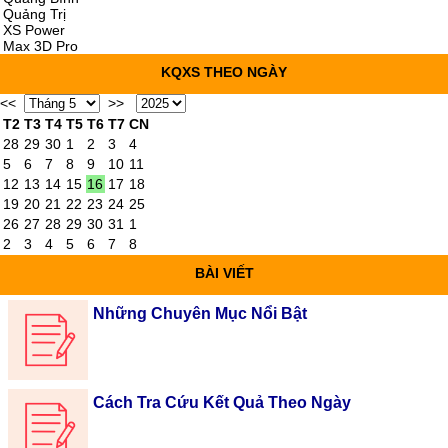
Quảng Trị
XS Power
Max 3D Pro
KQXS THEO NGÀY
<<
>>
T2
T3
T4
T5
T6
T7
CN
28
29
30
1
2
3
4
5
6
7
8
9
10
11
12
13
14
15
16
17
18
19
20
21
22
23
24
25
26
27
28
29
30
31
1
2
3
4
5
6
7
8
BÀI VIẾT
Những Chuyên Mục Nổi Bật
Cách Tra Cứu Kết Quả Theo Ngày