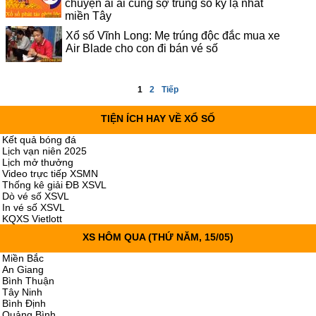
chuyện ai ai cũng sợ trúng số kỳ lạ nhất
miền Tây
Xổ số Vĩnh Long: Mẹ trúng độc đắc mua xe
Air Blade cho con đi bán vé số
1
2
Tiếp
TIỆN ÍCH HAY VỀ XỔ SỐ
Kết quả bóng đá
Lịch vạn niên 2025
Lịch mở thưởng
Video trực tiếp XSMN
Thống kê giải ĐB XSVL
Dò vé số XSVL
In vé số XSVL
KQXS Vietlott
XS HÔM QUA
(THỨ NĂM, 15/05)
Miền Bắc
An Giang
Bình Thuận
Tây Ninh
Bình Định
Quảng Bình