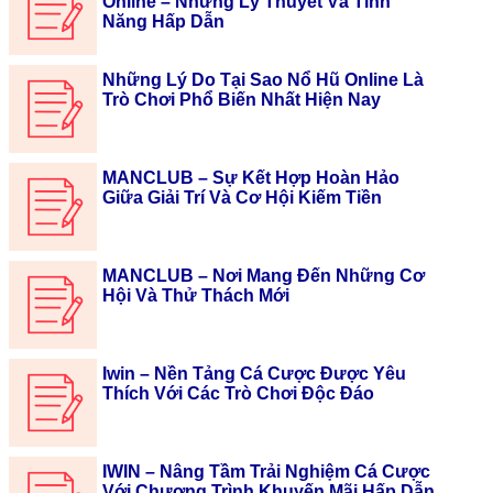
Online – Những Lý Thuyết Và Tính
Năng Hấp Dẫn
Những Lý Do Tại Sao Nổ Hũ Online Là
Trò Chơi Phổ Biến Nhất Hiện Nay
MANCLUB – Sự Kết Hợp Hoàn Hảo
Giữa Giải Trí Và Cơ Hội Kiếm Tiền
MANCLUB – Nơi Mang Đến Những Cơ
Hội Và Thử Thách Mới
Iwin – Nền Tảng Cá Cược Được Yêu
Thích Với Các Trò Chơi Độc Đáo
IWIN – Nâng Tầm Trải Nghiệm Cá Cược
Với Chương Trình Khuyến Mãi Hấp Dẫn