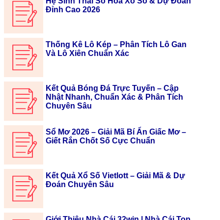
Hệ Sinh Thái Số Hóa Xổ Số & Dự Đoán
Đỉnh Cao 2026
Thống Kê Lô Kép – Phân Tích Lô Gan
Và Lô Xiên Chuẩn Xác
Kết Quả Bóng Đá Trực Tuyến – Cập
Nhật Nhanh, Chuẩn Xác & Phân Tích
Chuyên Sâu
Sổ Mơ 2026 – Giải Mã Bí Ẩn Giấc Mơ –
Giết Rắn Chốt Số Cực Chuẩn
Kết Quả Xổ Số Vietlott – Giải Mã & Dự
Đoán Chuyên Sâu
Giới Thiệu Nhà Cái 32win | Nhà Cái Top