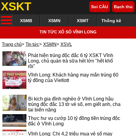
XSKT
Soi CẦU
Bạch thủ
XSMB
XSMN
XSMT
Thống kê
TIN TỨC XỔ SỐ VĨNH LONG
Trang chủ
>
Tin tức
>
XSMN
>
XSVL
Phát hiện trúng độc đắc 6 tỷ XSKT Vĩnh
Long, chủ quán trà sữa hét lớn "hết khổ
rồi"
Vĩnh Long: Khách hàng may mắn trúng 60
tỷ đồng của Vietlott
Bi kịch gia đình nghèo ở Vĩnh Long hậu
trúng độc đắc 13 tờ vé số, em giết anh, cha
tai biến nặng
Thực hư vụ cướp 10 tỷ đồng tiền trúng độc
đắc ở Vĩnh Long
Vĩnh Long: Chi 4,2 triệu mua vé số may