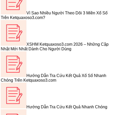
Vì Sao Nhiều Người Theo Dõi 3 Miền Xổ Số
Trên Ketquaxoso3.com?
XSHM Ketquaxoso3.com 2026 – Những Cập
Nhật Mới Nhất Dành Cho Người Dùng
Hướng Dẫn Tra Cứu Kết Quả Xổ Số Nhanh
Chóng Trên Ketquaxoso3.com
Hướng Dẫn Tra Cứu Kết Quả Nhanh Chóng