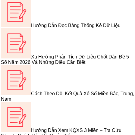
Hướng Dẫn Đọc Bảng Thống Kê Dữ Liệu
Xu Hướng Phân Tích Dữ Liệu Chốt Dàn Đề 5
Số Năm 2026 Và Những Điều Cần Biết
Cách Theo Dõi Kết Quả Xổ Số Miền Bắc, Trung,
Nam
Hướng Dẫn Xem KQXS 3 Miền – Tra Cứu