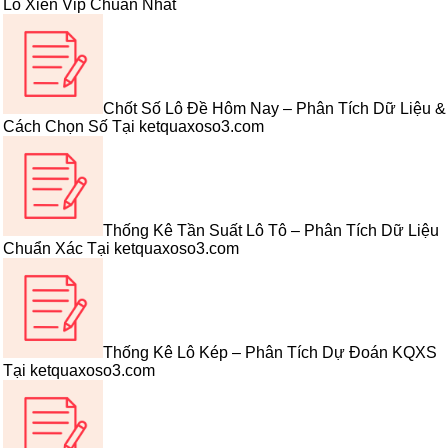
Lô Xiên Vip Chuẩn Nhất
Chốt Số Lô Đề Hôm Nay – Phân Tích Dữ Liệu &
Cách Chọn Số Tại ketquaxoso3.com
Thống Kê Tần Suất Lô Tô – Phân Tích Dữ Liệu
Chuẩn Xác Tại ketquaxoso3.com
Thống Kê Lô Kép – Phân Tích Dự Đoán KQXS
Tại ketquaxoso3.com