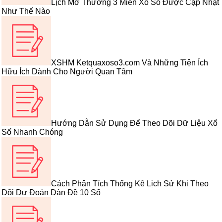
Lịch Mở Thưởng 3 Miền Xổ Số Được Cập Nhật
Như Thế Nào
XSHM Ketquaxoso3.com Và Những Tiện Ích
Hữu Ích Dành Cho Người Quan Tâm
Hướng Dẫn Sử Dụng Để Theo Dõi Dữ Liệu Xổ
Số Nhanh Chóng
Cách Phân Tích Thống Kê Lịch Sử Khi Theo
Dõi Dự Đoán Dàn Đề 10 Số