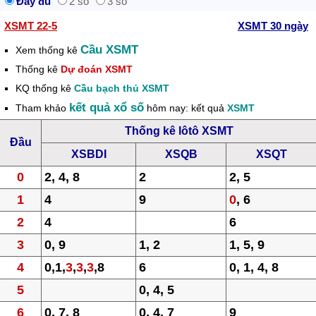
Đầy đủ
2 số
3 số
XSMT 22-5
XSMT 30 ngày
Cầu XSMT
Xem thống kê
Thống kê
Dự đoán XSMT
KQ thống kê
Cầu bạch thủ XSMT
kết quả xổ số
Tham khảo
hôm nay: kết quả
XSMT
Thống kê lôtô XSMT
Đầu
XSBDI
XSQB
XSQT
0
2, 4, 8
2
2, 5
1
4
9
0
, 6
2
4
6
3
0, 9
1, 2
1, 5, 9
4
0,1,
3
,
3
,
3
,8
6
0, 1, 4, 8
5
0, 4, 5
6
0, 7, 8
0, 4, 7
9