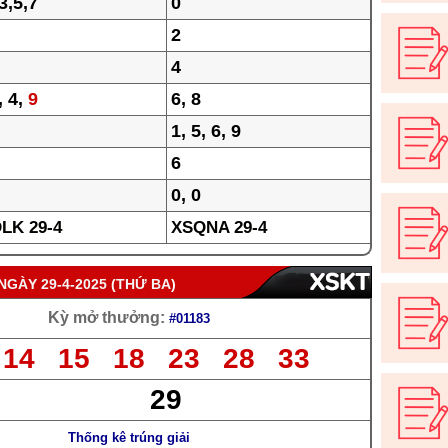
3,5,7
0
2
4
, 4,
9
6, 8
1, 5, 6, 9
6
0, 0
LK 29-4
XSQNA 29-4
NGÀY 29-4-2025
(
THỨ BA
)
Kỳ mở thưởng:
#01183
14 15 18 23 28 33
29
Thống kê trúng giải