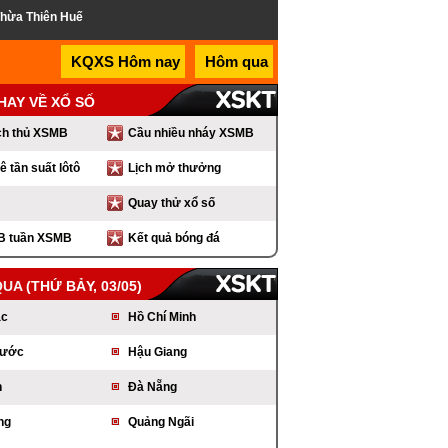
hừa Thiên Huế
KQXS Hôm nay
Hôm qua
 HAY VỀ XỔ SỐ
ch thủ XSMB
Cầu nhiều nháy XSMB
ê tần suất lôtô
Lịch mở thưởng
Quay thử xổ số
B tuần XSMB
Kết quả bóng đá
QUA
(THỨ BẢY, 03/05)
ắc
Hồ Chí Minh
hước
Hậu Giang
n
Đà Nẵng
ng
Quảng Ngãi