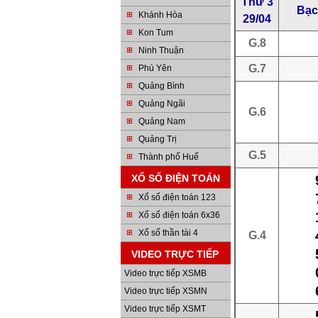
Thứ 3
Bạc
Khánh Hòa
29/04
Kon Tum
G.8
Ninh Thuận
G.7
Phú Yên
Quảng Bình
Quảng Ngãi
G.6
Quảng Nam
Quảng Trị
G.5
Thành phố Huế
XỔ SỐ ĐIỆN TOÁN
Xổ số điện toán 123
Xổ số điện toán 6x36
Xổ số thần tài 4
G.4
VIDEO TRỰC TIẾP
Video trực tiếp XSMB
Video trực tiếp XSMN
Video trực tiếp XSMT