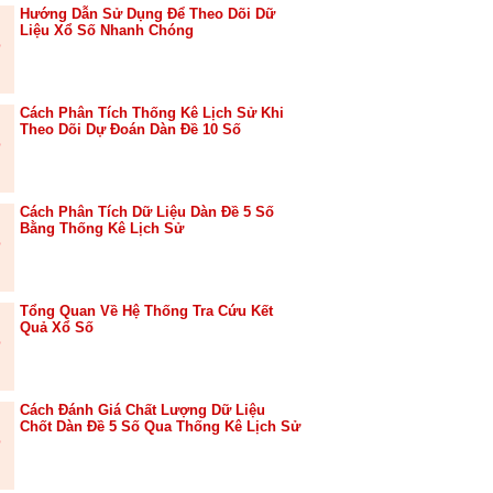
Hướng Dẫn Sử Dụng Để Theo Dõi Dữ
Liệu Xổ Số Nhanh Chóng
Cách Phân Tích Thống Kê Lịch Sử Khi
Theo Dõi Dự Đoán Dàn Đề 10 Số
Cách Phân Tích Dữ Liệu Dàn Đề 5 Số
Bằng Thống Kê Lịch Sử
Tổng Quan Về Hệ Thống Tra Cứu Kết
Quả Xổ Số
Cách Đánh Giá Chất Lượng Dữ Liệu
Chốt Dàn Đề 5 Số Qua Thống Kê Lịch Sử