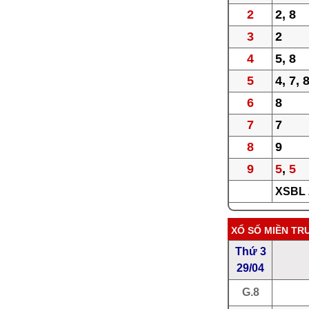
2
2, 8
3
2
4
5, 8
5
4, 7, 
6
8
7
7
8
9
9
5
,
5
XSBL 
XỔ SỐ MIỀN TR
Thứ 3
29/04
G.8