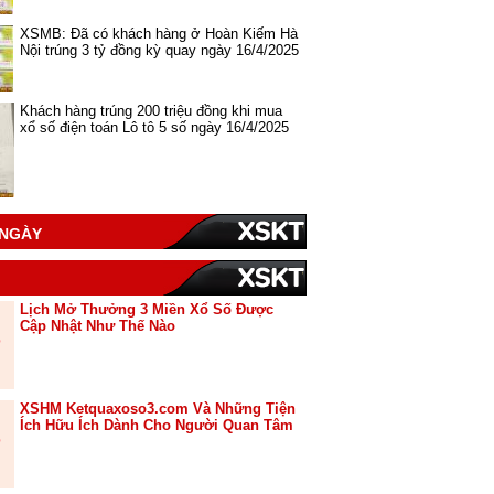
XSMB: Đã có khách hàng ở Hoàn Kiếm Hà
Nội trúng 3 tỷ đồng kỳ quay ngày 16/4/2025
Khách hàng trúng 200 triệu đồng khi mua
xổ số điện toán Lô tô 5 số ngày 16/4/2025
 NGÀY
Lịch Mở Thưởng 3 Miền Xổ Số Được
Cập Nhật Như Thế Nào
XSHM Ketquaxoso3.com Và Những Tiện
Ích Hữu Ích Dành Cho Người Quan Tâm