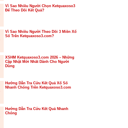
Vì Sao Nhiều Người Chọn Ketquaxoso3
Để Theo Dõi Kết Quả?
Vì Sao Nhiều Người Theo Dõi 3 Miền Xổ
Số Trên Ketquaxoso3.com?
XSHM Ketquaxoso3.com 2026 – Những
Cập Nhật Mới Nhất Dành Cho Người
Dùng
Hướng Dẫn Tra Cứu Kết Quả Xổ Số
Nhanh Chóng Trên Ketquaxoso3.com
Hướng Dẫn Tra Cứu Kết Quả Nhanh
Chóng