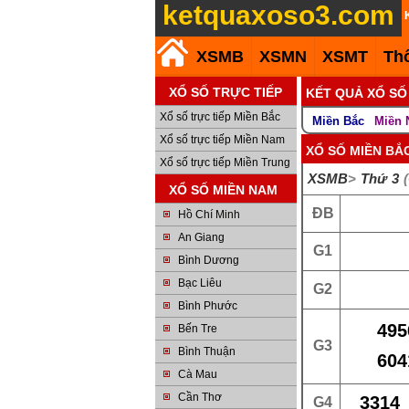
ketquaxoso3.com
XSMB
XSMN
XSMT
Th
XỔ SỐ TRỰC TIẾP
KẾT QUẢ XỔ SỐ
Xổ số trực tiếp Miền Bắc
Miền Bắc
Miền
Xổ số trực tiếp Miền Nam
XỔ SỐ MIỀN BẮ
Xổ số trực tiếp Miền Trung
XSMB
>
Thứ 3
(
XỔ SỐ MIỀN NAM
ĐB
Hồ Chí Minh
An Giang
G1
Bình Dương
Bạc Liêu
G2
Bình Phước
49
Bến Tre
G3
Bình Thuận
60
Cà Mau
Cần Thơ
331
G4