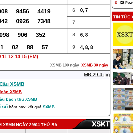
XS Pow
6
0, 7
908 9456 4419
TIN TỨC 
442 0926 7348
7
098 906 352
8
6, 8
21 02 88 57
9
4, 8, 8
0 11 12 14 15 (EM)
XSMB 100 ngày
XSMB 30 ngày
MB-29-4.jpg
Cầu XSMB
đoán XSMB
ầu bạch thủ XSMB
ổ số
hôm nay: kết quả
SXMB
M
XSMN NGÀY 29/04
THỨ BA