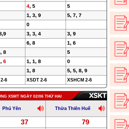
4
, 5
5
1, 3, 9
5, 7, 7
0
8,9
3, 3, 4
3, 9
6, 8
1, 6
, 8
5
3,
6
1, 1, 8
0
1, 8
5, 5, 8, 9
2-6
XSDT 2-6
XSHCM 2-6
UNG
XSMT NGÀY 02/06
THỨ HAI
Phú Yên
Thừa Thiên Huế
37
79