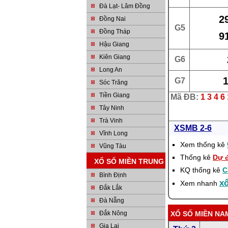
Đà Lạt- Lâm Đồng
2
Đồng Nai
G5
Đồng Tháp
9
Hậu Giang
Kiên Giang
G6
Long An
G7
Sóc Trăng
Tiền Giang
Mã ĐB:
1 3 4 6
Tây Ninh
Trà Vinh
XSMB 2-6
Vĩnh Long
Xem thống kê
Vũng Tàu
Thống kê
Dự 
XỔ SỐ MIỀN TRUNG
KQ thống kê
C
Bình Định
x
Xem nhanh
Đắk Lắk
Đà Nẵng
Đắk Nông
XỔ SỐ MIỀN NA
Gia Lai