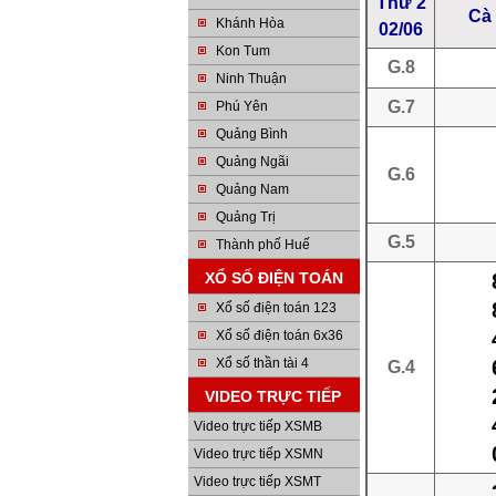
Thứ 2
Cà
Khánh Hòa
02/06
Kon Tum
G.8
Ninh Thuận
G.7
Phú Yên
Quảng Bình
Quảng Ngãi
G.6
Quảng Nam
Quảng Trị
G.5
Thành phố Huế
XỔ SỐ ĐIỆN TOÁN
Xổ số điện toán 123
Xổ số điện toán 6x36
Xổ số thần tài 4
G.4
VIDEO TRỰC TIẾP
Video trực tiếp XSMB
Video trực tiếp XSMN
Video trực tiếp XSMT