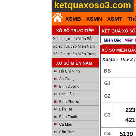
ketquaxoso3.com
XSMB
XSMN
XSMT
Th
XỔ SỐ TRỰC TIẾP
KẾT QUẢ XỔ SỐ
Xổ số trực tiếp Miền Bắc
Miền Bắc
Miền
Xổ số trực tiếp Miền Nam
XỔ SỐ MIỀN BẮ
Xổ số trực tiếp Miền Trung
XSMB
>
Thứ 2
(
XỔ SỐ MIỀN NAM
ĐB
Hồ Chí Minh
An Giang
G1
Bình Dương
Bạc Liêu
G2
Bình Phước
22
Bến Tre
G3
Bình Thuận
42
Cà Mau
Cần Thơ
513
G4