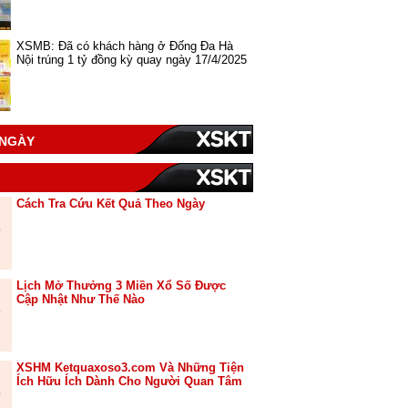
XSMB: Đã có khách hàng ở Đống Đa Hà
Nội trúng 1 tỷ đồng kỳ quay ngày 17/4/2025
 NGÀY
Cách Tra Cứu Kết Quả Theo Ngày
Lịch Mở Thưởng 3 Miền Xổ Số Được
Cập Nhật Như Thế Nào
XSHM Ketquaxoso3.com Và Những Tiện
Ích Hữu Ích Dành Cho Người Quan Tâm