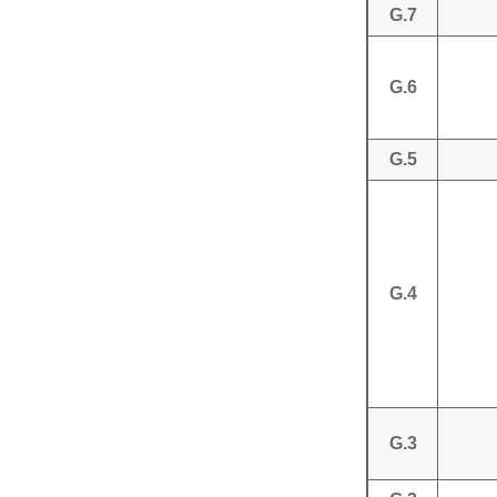
G.7
G.6
G.5
G.4
G.3