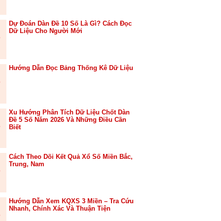
Dự Đoán Dàn Đề 10 Số Là Gì? Cách Đọc
Dữ Liệu Cho Người Mới
Hướng Dẫn Đọc Bảng Thống Kê Dữ Liệu
Xu Hướng Phân Tích Dữ Liệu Chốt Dàn
Đề 5 Số Năm 2026 Và Những Điều Cần
Biết
Cách Theo Dõi Kết Quả Xổ Số Miền Bắc,
Trung, Nam
Hướng Dẫn Xem KQXS 3 Miền – Tra Cứu
Nhanh, Chính Xác Và Thuận Tiện