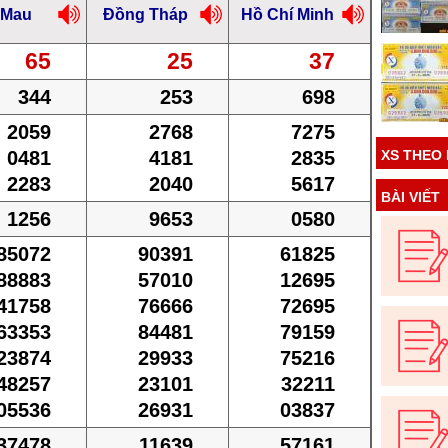
 Mau
Đồng Tháp
Hồ Chí Minh
65
25
37
344
253
698
2059
2768
7275
0481
4181
2835
XS THEO
2283
2040
5617
BÀI VIẾT
1256
9653
0580
85072
90391
61825
88883
57010
12695
41758
76666
72695
63353
84481
79159
23874
29933
75216
48257
23101
32211
05536
26931
03837
37478
11639
57161