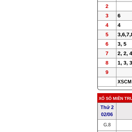
2
3
6
4
4
5
3,6,7,
6
3, 5
7
2, 2, 4
8
1, 3, 
9
XSCM 
XỔ SỐ MIỀN TR
Thứ 2
02/06
G.8