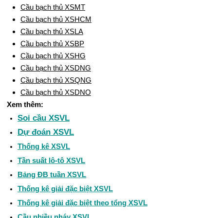
Cầu bạch thủ XSMT
Cầu bạch thủ XSHCM
Cầu bạch thủ XSLA
Cầu bạch thủ XSBP
Cầu bạch thủ XSHG
Cầu bạch thủ XSDNG
Cầu bạch thủ XSQNG
Cầu bạch thủ XSDNO
Xem thêm:
Soi cầu XSVL
Dự đoán XSVL
Thống kê XSVL
Tần suất lô-tô XSVL
Bảng ĐB tuần XSVL
Thống kê giải đặc biệt XSVL
Thống kê giải đặc biệt theo tổng XSVL
Cầu nhiều nháy XSVL