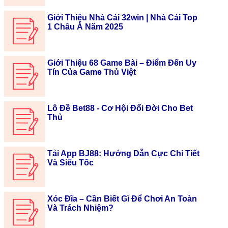
Giới Thiệu Nhà Cái 32win | Nhà Cái Top
1 Châu Á Năm 2025
Giới Thiệu 68 Game Bài – Điểm Đến Uy
Tín Của Game Thủ Việt
Lô Đề Bet88 - Cơ Hội Đổi Đời Cho Bet
Thủ
Tải App BJ88: Hướng Dẫn Cực Chi Tiết
Và Siêu Tốc
Xóc Đĩa – Cần Biết Gì Để Chơi An Toàn
Và Trách Nhiệm?