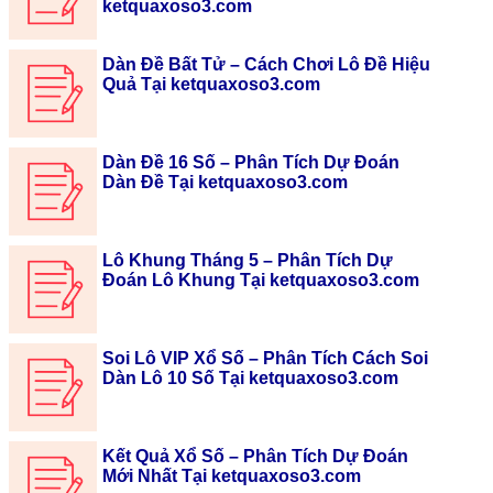
ketquaxoso3.com
Dàn Đề Bất Tử – Cách Chơi Lô Đề Hiệu
Quả Tại ketquaxoso3.com
Dàn Đề 16 Số – Phân Tích Dự Đoán
Dàn Đề Tại ketquaxoso3.com
Lô Khung Tháng 5 – Phân Tích Dự
Đoán Lô Khung Tại ketquaxoso3.com
Soi Lô VIP Xổ Số – Phân Tích Cách Soi
Dàn Lô 10 Số Tại ketquaxoso3.com
Kết Quả Xổ Số – Phân Tích Dự Đoán
Mới Nhất Tại ketquaxoso3.com