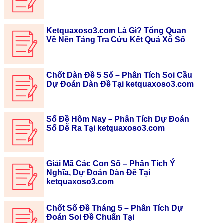
Ketquaxoso3.com Là Gì? Tổng Quan
Về Nền Tảng Tra Cứu Kết Quả Xổ Số
Chốt Dàn Đề 5 Số – Phân Tích Soi Cầu
Dự Đoán Dàn Đề Tại ketquaxoso3.com
Số Đề Hôm Nay – Phân Tích Dự Đoán
Số Dễ Ra Tại ketquaxoso3.com
Giải Mã Các Con Số – Phân Tích Ý
Nghĩa, Dự Đoán Dàn Đề Tại
ketquaxoso3.com
Chốt Số Đề Tháng 5 – Phân Tích Dự
Đoán Soi Đề Chuẩn Tại