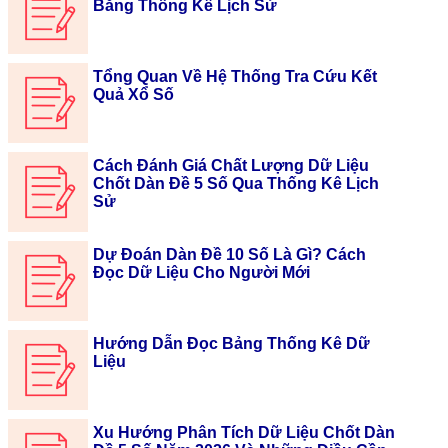
Bằng Thống Kê Lịch Sử
Tổng Quan Về Hệ Thống Tra Cứu Kết
Quả Xổ Số
Cách Đánh Giá Chất Lượng Dữ Liệu
Chốt Dàn Đề 5 Số Qua Thống Kê Lịch
Sử
Dự Đoán Dàn Đề 10 Số Là Gì? Cách
Đọc Dữ Liệu Cho Người Mới
Hướng Dẫn Đọc Bảng Thống Kê Dữ
Liệu
Xu Hướng Phân Tích Dữ Liệu Chốt Dàn