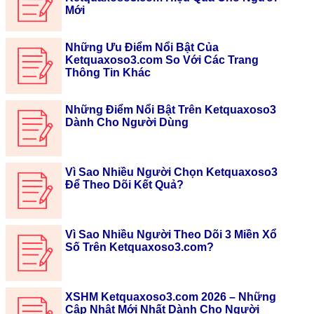
Mới
Những Ưu Điểm Nổi Bật Của
Ketquaxoso3.com So Với Các Trang
Thông Tin Khác
Những Điểm Nổi Bật Trên Ketquaxoso3
Dành Cho Người Dùng
Vì Sao Nhiều Người Chọn Ketquaxoso3
Để Theo Dõi Kết Quả?
Vì Sao Nhiều Người Theo Dõi 3 Miền Xổ
Số Trên Ketquaxoso3.com?
XSHM Ketquaxoso3.com 2026 – Những
Cập Nhật Mới Nhất Dành Cho Người