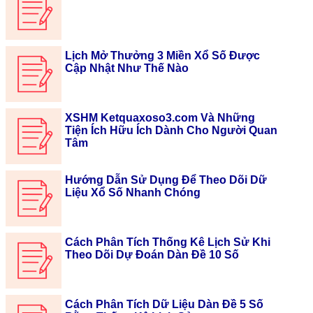
Lịch Mở Thưởng 3 Miền Xổ Số Được
Cập Nhật Như Thế Nào
XSHM Ketquaxoso3.com Và Những
Tiện Ích Hữu Ích Dành Cho Người Quan
Tâm
Hướng Dẫn Sử Dụng Để Theo Dõi Dữ
Liệu Xổ Số Nhanh Chóng
Cách Phân Tích Thống Kê Lịch Sử Khi
Theo Dõi Dự Đoán Dàn Đề 10 Số
Cách Phân Tích Dữ Liệu Dàn Đề 5 Số