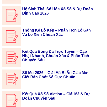
Hệ Sinh Thái Số Hóa Xổ Số & Dự Đoán
Đỉnh Cao 2026
Thống Kê Lô Kép – Phân Tích Lô Gan
Và Lô Xiên Chuẩn Xác
Kết Quả Bóng Đá Trực Tuyến – Cập
Nhật Nhanh, Chuẩn Xác & Phân Tích
Chuyên Sâu
Sổ Mơ 2026 – Giải Mã Bí Ẩn Giấc Mơ –
Giết Rắn Chốt Số Cực Chuẩn
Kết Quả Xổ Số Vietlott – Giải Mã & Dự
Đoán Chuyên Sâu