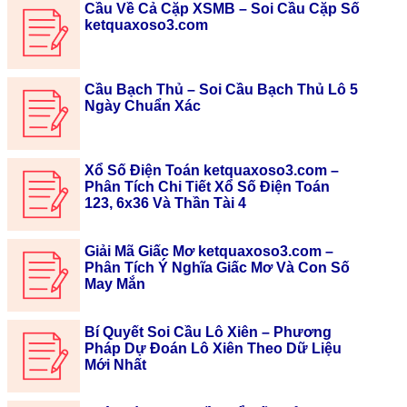
Cầu Về Cả Cặp XSMB – Soi Cầu Cặp Số
ketquaxoso3.com
Cầu Bạch Thủ – Soi Cầu Bạch Thủ Lô 5
Ngày Chuẩn Xác
Xổ Số Điện Toán ketquaxoso3.com –
Phân Tích Chi Tiết Xổ Số Điện Toán
123, 6x36 Và Thần Tài 4
Giải Mã Giấc Mơ ketquaxoso3.com –
Phân Tích Ý Nghĩa Giấc Mơ Và Con Số
May Mắn
Bí Quyết Soi Cầu Lô Xiên – Phương
Pháp Dự Đoán Lô Xiên Theo Dữ Liệu
Mới Nhất