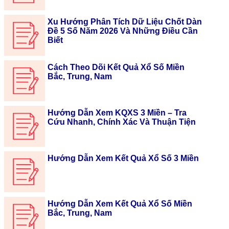
Xu Hướng Phân Tích Dữ Liệu Chốt Dàn
Đề 5 Số Năm 2026 Và Những Điều Cần
Biết
Cách Theo Dõi Kết Quả Xổ Số Miền
Bắc, Trung, Nam
Hướng Dẫn Xem KQXS 3 Miền – Tra
Cứu Nhanh, Chính Xác Và Thuận Tiện
Hướng Dẫn Xem Kết Quả Xổ Số 3 Miền
Hướng Dẫn Xem Kết Quả Xổ Số Miền
Bắc, Trung, Nam