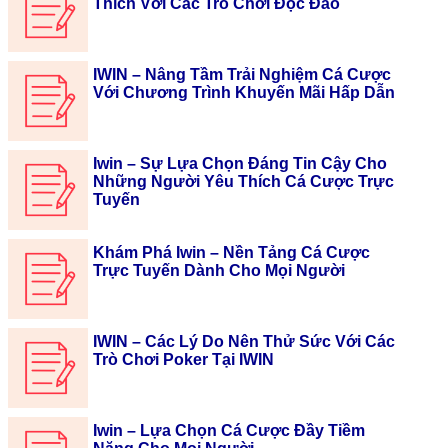
Thích Với Các Trò Chơi Độc Đáo
IWIN – Nâng Tầm Trải Nghiệm Cá Cược
Với Chương Trình Khuyến Mãi Hấp Dẫn
Iwin – Sự Lựa Chọn Đáng Tin Cậy Cho
Những Người Yêu Thích Cá Cược Trực
Tuyến
Khám Phá Iwin – Nền Tảng Cá Cược
Trực Tuyến Dành Cho Mọi Người
IWIN – Các Lý Do Nên Thử Sức Với Các
Trò Chơi Poker Tại IWIN
Iwin – Lựa Chọn Cá Cược Đầy Tiềm