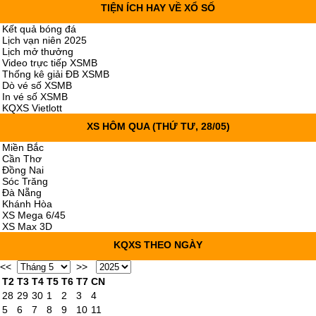
TIỆN ÍCH HAY VỀ XỔ SỐ
Kết quả bóng đá
Lịch vạn niên 2025
Lịch mở thưởng
Video trực tiếp XSMB
Thống kê giải ĐB XSMB
Dò vé số XSMB
In vé số XSMB
KQXS Vietlott
XS HÔM QUA
(THỨ TƯ, 28/05)
Miền Bắc
Cần Thơ
Đồng Nai
Sóc Trăng
Đà Nẵng
Khánh Hòa
XS Mega 6/45
XS Max 3D
KQXS THEO NGÀY
<<
>>
T2
T3
T4
T5
T6
T7
CN
28
29
30
1
2
3
4
5
6
7
8
9
10
11