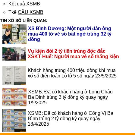
Kết quả XSMB
Tkê
CẦU XSMB
TIN XỔ SỐ LIÊN QUAN:
XS Bình Dương: Một người đàn ông
mua 400 tờ vé số bất ngờ trúng 32 tỷ
đồng
Vụ kiện đòi 2 tỷ tiền trúng độc đắc
XSKT Huế: Người mua vé số thắng kiện
Khách hàng trúng 400 triệu đồng khi mua
xổ số điện toán Lô tô 5 số ngày 23/5/2025
XSMB: Đã có khách hàng ở Long Châu
Ba Đình trúng 3 tỷ đồng kỳ quay ngày
1/5/2025
XSMB: Đã có khách hàng ở Cống Vị Ba
Đình trúng 2 tỷ đồng kỳ quay ngày
18/4/2025