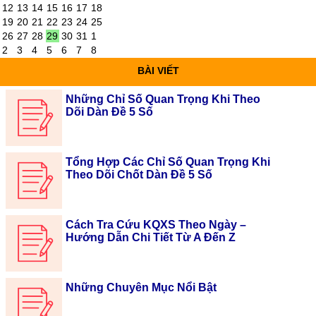
12
13
14
15
16
17
18
19
20
21
22
23
24
25
26
27
28
29
30
31
1
2
3
4
5
6
7
8
BÀI VIẾT
Những Chỉ Số Quan Trọng Khi Theo
Dõi Dàn Đề 5 Số
Tổng Hợp Các Chỉ Số Quan Trọng Khi
Theo Dõi Chốt Dàn Đề 5 Số
Cách Tra Cứu KQXS Theo Ngày –
Hướng Dẫn Chi Tiết Từ A Đến Z
Những Chuyên Mục Nổi Bật