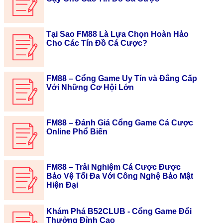
Tại Sao FM88 Là Lựa Chọn Hoàn Hảo
Cho Các Tín Đồ Cá Cược?
FM88 – Cổng Game Uy Tín và Đẳng Cấp
Với Những Cơ Hội Lớn
FM88 – Đánh Giá Cổng Game Cá Cược
Online Phổ Biến
FM88 – Trải Nghiệm Cá Cược Được
Bảo Vệ Tối Đa Với Công Nghệ Bảo Mật
Hiện Đại
Khám Phá B52CLUB - Cổng Game Đổi
Thưởng Đỉnh Cao