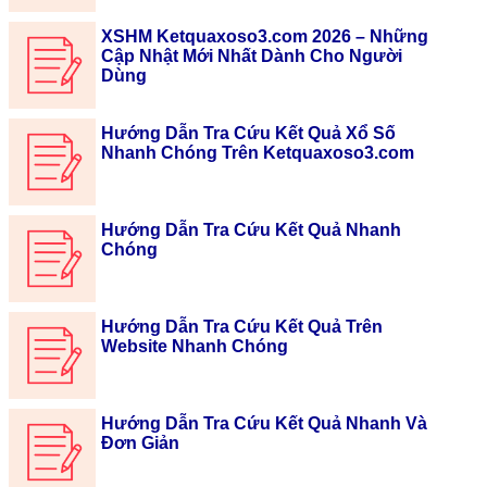
XSHM Ketquaxoso3.com 2026 – Những
Cập Nhật Mới Nhất Dành Cho Người
Dùng
Hướng Dẫn Tra Cứu Kết Quả Xổ Số
Nhanh Chóng Trên Ketquaxoso3.com
Hướng Dẫn Tra Cứu Kết Quả Nhanh
Chóng
Hướng Dẫn Tra Cứu Kết Quả Trên
Website Nhanh Chóng
Hướng Dẫn Tra Cứu Kết Quả Nhanh Và
Đơn Giản