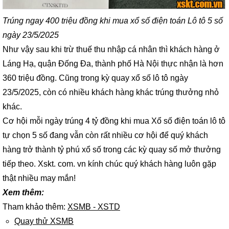
Trúng ngay 400 triệu đồng khi mua xổ số điện toán Lô tô 5 số
ngày 23/5/2025
Như vậy sau khi trừ thuế thu nhập cá nhân thì khách hàng ở
Láng Hạ, quận Đống Đa, thành phố Hà Nội thực nhận là hơn
360 triệu đồng. Cũng trong kỳ quay xổ số lô tô ngày
23/5/2025, còn có nhiều khách hàng khác trúng thưởng nhỏ
khác.
Cơ hội mỗi ngày trúng 4 tỷ đồng khi mua Xổ số điện toán lô tô
tự chọn 5 số đang vẫn còn rất nhiều cơ hội để quý khách
hàng trở thành tỷ phú xổ số trong các kỳ quay số mở thưởng
tiếp theo. Xskt. com. vn kính chúc quý khách hàng luôn gặp
thật nhiều may mắn!
Xem thêm:
Tham khảo thêm:
XSMB - XSTD
Quay thử XSMB