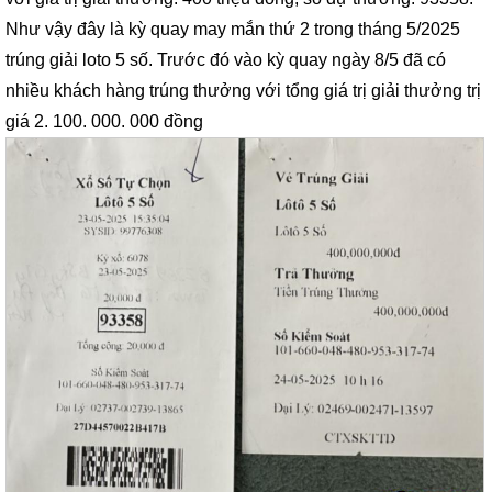
Như vậy đây là kỳ quay may mắn thứ 2 trong tháng 5/2025
trúng giải loto 5 số. Trước đó vào kỳ quay ngày 8/5 đã có
nhiều khách hàng trúng thưởng với tổng giá trị giải thưởng trị
giá 2. 100. 000. 000 đồng