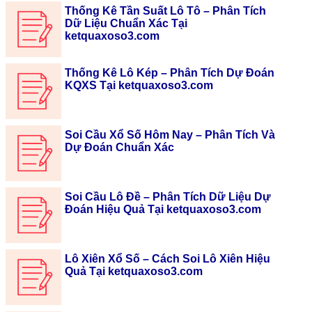
Thống Kê Tần Suất Lô Tô – Phân Tích
Dữ Liệu Chuẩn Xác Tại
ketquaxoso3.com
Thống Kê Lô Kép – Phân Tích Dự Đoán
KQXS Tại ketquaxoso3.com
Soi Cầu Xổ Số Hôm Nay – Phân Tích Và
Dự Đoán Chuẩn Xác
Soi Cầu Lô Đề – Phân Tích Dữ Liệu Dự
Đoán Hiệu Quả Tại ketquaxoso3.com
Lô Xiên Xổ Số – Cách Soi Lô Xiên Hiệu
Quả Tại ketquaxoso3.com