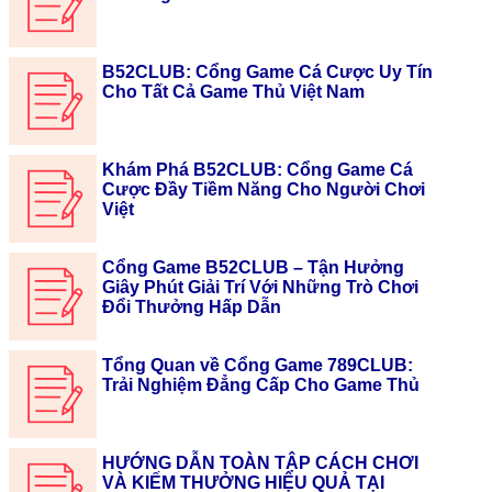
B52CLUB: Cổng Game Cá Cược Uy Tín
Cho Tất Cả Game Thủ Việt Nam
Khám Phá B52CLUB: Cổng Game Cá
Cược Đầy Tiềm Năng Cho Người Chơi
Việt
Cổng Game B52CLUB – Tận Hưởng
Giây Phút Giải Trí Với Những Trò Chơi
Đổi Thưởng Hấp Dẫn
Tổng Quan về Cổng Game 789CLUB:
Trải Nghiệm Đẳng Cấp Cho Game Thủ
HƯỚNG DẪN TOÀN TẬP CÁCH CHƠI
VÀ KIẾM THƯỞNG HIỆU QUẢ TẠI