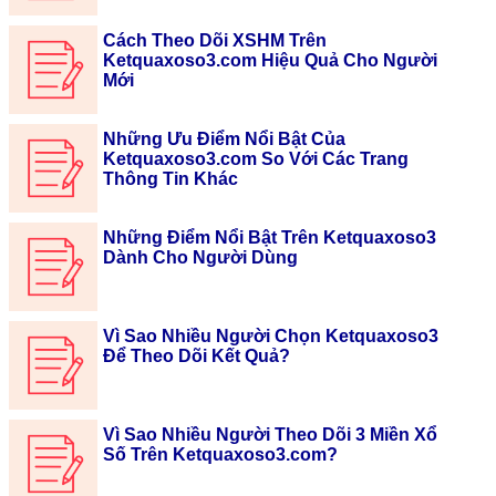
Cách Theo Dõi XSHM Trên
Ketquaxoso3.com Hiệu Quả Cho Người
Mới
Những Ưu Điểm Nổi Bật Của
Ketquaxoso3.com So Với Các Trang
Thông Tin Khác
Những Điểm Nổi Bật Trên Ketquaxoso3
Dành Cho Người Dùng
Vì Sao Nhiều Người Chọn Ketquaxoso3
Để Theo Dõi Kết Quả?
Vì Sao Nhiều Người Theo Dõi 3 Miền Xổ
Số Trên Ketquaxoso3.com?