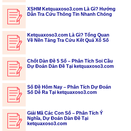
XSHM Ketquaxoso3.com Là Gì? Hướng
Dẫn Tra Cứu Thông Tin Nhanh Chóng
Ketquaxoso3.com Là Gì? Tổng Quan
Về Nền Tảng Tra Cứu Kết Quả Xổ Số
Chốt Dàn Đề 5 Số – Phân Tích Soi Cầu
Dự Đoán Dàn Đề Tại ketquaxoso3.com
Số Đề Hôm Nay – Phân Tích Dự Đoán
Số Dễ Ra Tại ketquaxoso3.com
Giải Mã Các Con Số – Phân Tích Ý
Nghĩa, Dự Đoán Dàn Đề Tại
ketquaxoso3.com