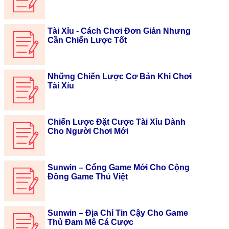
Tài Xỉu - Cách Chơi Đơn Giản Nhưng
Cần Chiến Lược Tốt
Những Chiến Lược Cơ Bản Khi Chơi
Tài Xỉu
Chiến Lược Đặt Cược Tài Xỉu Dành
Cho Người Chơi Mới
Sunwin – Cổng Game Mới Cho Cộng
Đồng Game Thủ Việt
Sunwin – Địa Chỉ Tin Cậy Cho Game
Thủ Đam Mê Cá Cược