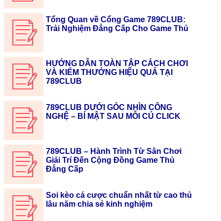
Tổng Quan về Cổng Game 789CLUB:
Trải Nghiệm Đẳng Cấp Cho Game Thủ
HƯỚNG DẪN TOÀN TẬP CÁCH CHƠI
VÀ KIẾM THƯỞNG HIỆU QUẢ TẠI
789CLUB
789CLUB DƯỚI GÓC NHÌN CÔNG
NGHỆ – BÍ MẬT SAU MỖI CÚ CLICK
789CLUB – Hành Trình Từ Sân Chơi
Giải Trí Đến Cộng Đồng Game Thủ
Đẳng Cấp
Soi kèo cá cược chuẩn nhất từ cao thủ
lâu năm chia sẻ kinh nghiệm