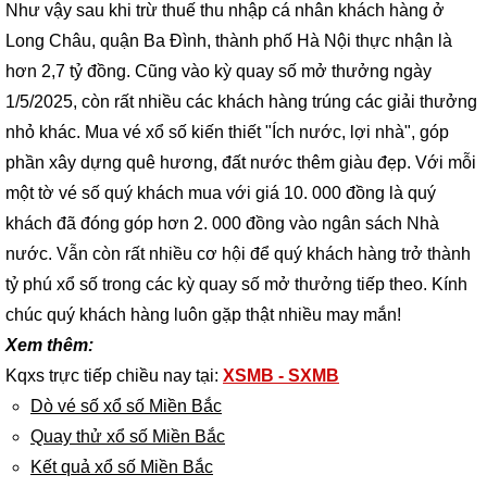
Như vậy sau khi trừ thuế thu nhập cá nhân khách hàng ở
Long Châu, quận Ba Đình, thành phố Hà Nội thực nhận là
hơn 2,7 tỷ đồng. Cũng vào kỳ quay số mở thưởng ngày
1/5/2025, còn rất nhiều các khách hàng trúng các giải thưởng
nhỏ khác. Mua vé xổ số kiến thiết "Ích nước, lợi nhà", góp
phần xây dựng quê hương, đất nước thêm giàu đẹp. Với mỗi
một tờ vé số quý khách mua với giá 10. 000 đồng là quý
khách đã đóng góp hơn 2. 000 đồng vào ngân sách Nhà
nước. Vẫn còn rất nhiều cơ hội để quý khách hàng trở thành
tỷ phú xổ số trong các kỳ quay số mở thưởng tiếp theo. Kính
chúc quý khách hàng luôn gặp thật nhiều may mắn!
Xem thêm:
Kqxs trực tiếp chiều nay tại:
XSMB - SXMB
Dò vé số xổ số Miền Bắc
Quay thử xổ số Miền Bắc
Kết quả xổ số Miền Bắc