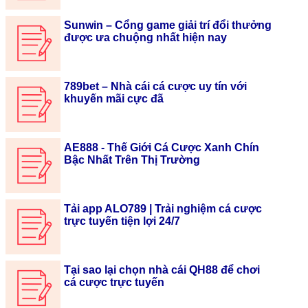
Sunwin – Cổng game giải trí đổi thưởng
được ưa chuộng nhất hiện nay
789bet – Nhà cái cá cược uy tín với
khuyến mãi cực đã
AE888 - Thế Giới Cá Cược Xanh Chín
Bậc Nhất Trên Thị Trường
Tải app ALO789 | Trải nghiệm cá cược
trực tuyến tiện lợi 24/7
Tại sao lại chọn nhà cái QH88 để chơi
cá cược trực tuyến