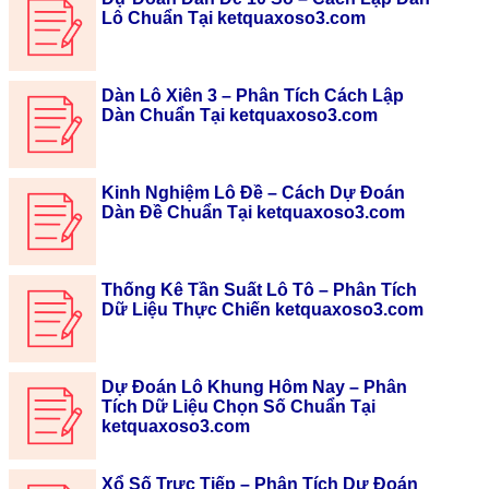
Lô Chuẩn Tại ketquaxoso3.com
Dàn Lô Xiên 3 – Phân Tích Cách Lập
Dàn Chuẩn Tại ketquaxoso3.com
Kinh Nghiệm Lô Đề – Cách Dự Đoán
Dàn Đề Chuẩn Tại ketquaxoso3.com
Thống Kê Tần Suất Lô Tô – Phân Tích
Dữ Liệu Thực Chiến ketquaxoso3.com
Dự Đoán Lô Khung Hôm Nay – Phân
Tích Dữ Liệu Chọn Số Chuẩn Tại
ketquaxoso3.com
Xổ Số Trực Tiếp – Phân Tích Dự Đoán