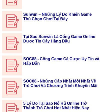
Sunwin – Những Lý Do Khiến Game
Thủ Chọn Chơi Tại Đây
Tại Sao Sunwin Là Cổng Game Online
Được Tin Cậy Hàng Đầu
SOC88 - Cổng Game Cá Cược Uy Tín và
Hấp Dẫn
SOC88 - Những Cập Nhật Mới Nhất Về
Trò Chơi Và Chương Trình Khuyến Mãi
5 Lý Do Tại Sao Nổ Hũ Online Trở
Thành Trò Chơi Hot Nhất Hiện Nay