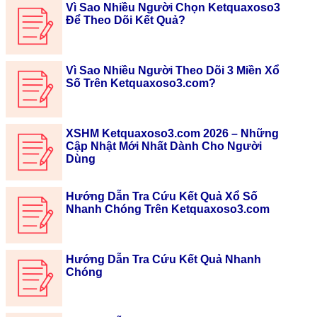
Vì Sao Nhiều Người Chọn Ketquaxoso3
Để Theo Dõi Kết Quả?
Vì Sao Nhiều Người Theo Dõi 3 Miền Xổ
Số Trên Ketquaxoso3.com?
XSHM Ketquaxoso3.com 2026 – Những
Cập Nhật Mới Nhất Dành Cho Người
Dùng
Hướng Dẫn Tra Cứu Kết Quả Xổ Số
Nhanh Chóng Trên Ketquaxoso3.com
Hướng Dẫn Tra Cứu Kết Quả Nhanh
Chóng