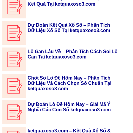
Kết Quả Tại ketquaxoso3.com
Dự Đoán Kết Quả Xổ Số – Phân Tích
Dữ Liệu Xổ Số Tại ketquaxoso3.com
Lô Gan Lâu Về – Phân Tích Cách Soi Lô
Gan Tại ketquaxoso3.com
Chốt Số Lô Đề Hôm Nay – Phân Tích
Dữ Liệu Và Cách Chọn Số Chuẩn Tại
ketquaxoso3.com
Dự Đoán Lô Đề Hôm Nay – Giải Mã Ý
Nghĩa Các Con Số ketquaxoso3.com
ketquaxoso3.com – Kết Quả Xổ Số &