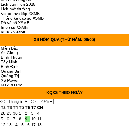
Lịch vạn niên 2025
Lịch mở thưởng
Video trực tiếp XSMB
Thống kê cặp số XSMB
Dò vé số XSMB
In vé số XSMB
KQXS Vietlott
XS HÔM QUA
(THỨ NĂM, 08/05)
Miền Bắc
An Giang
Bình Thuận
Tây Ninh
Bình Định
Quảng Bình
Quảng Trị
XS Power
Max 3D Pro
KQXS THEO NGÀY
<<
>>
T2
T3
T4
T5
T6
T7
CN
28
29
30
1
2
3
4
5
6
7
8
9
10
11
12
13
14
15
16
17
18