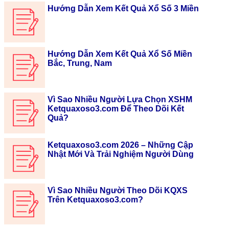
Hướng Dẫn Xem Kết Quả Xổ Số 3 Miền
Hướng Dẫn Xem Kết Quả Xổ Số Miền
Bắc, Trung, Nam
Vì Sao Nhiều Người Lựa Chọn XSHM
Ketquaxoso3.com Để Theo Dõi Kết
Quả?
Ketquaxoso3.com 2026 – Những Cập
Nhật Mới Và Trải Nghiệm Người Dùng
Vì Sao Nhiều Người Theo Dõi KQXS
Trên Ketquaxoso3.com?