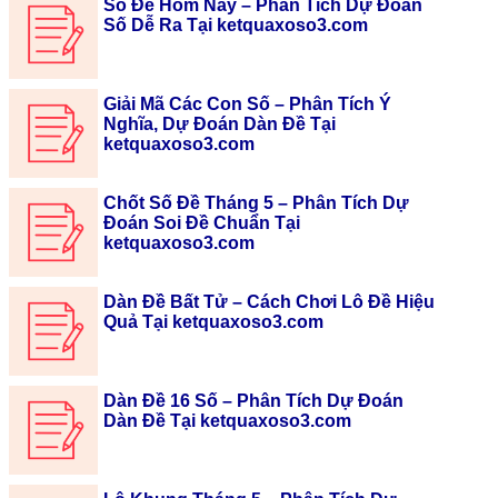
Số Đề Hôm Nay – Phân Tích Dự Đoán
Số Dễ Ra Tại ketquaxoso3.com
Giải Mã Các Con Số – Phân Tích Ý
Nghĩa, Dự Đoán Dàn Đề Tại
ketquaxoso3.com
Chốt Số Đề Tháng 5 – Phân Tích Dự
Đoán Soi Đề Chuẩn Tại
ketquaxoso3.com
Dàn Đề Bất Tử – Cách Chơi Lô Đề Hiệu
Quả Tại ketquaxoso3.com
Dàn Đề 16 Số – Phân Tích Dự Đoán
Dàn Đề Tại ketquaxoso3.com