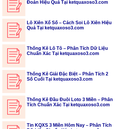
Đoán Hiệu Quả Tại ketquaxoso3.com
Lô Xiên Xổ Số – Cách Soi Lô Xiên Hiệu
Quả Tại ketquaxoso3.com
Thống Kê Lô Tô – Phân Tích Dữ Liệu
Chuẩn Xác Tại ketquaxoso3.com
Thống Kê Giải Đặc Biệt – Phân Tích 2
Số Cuối Tại ketquaxoso3.com
Thống Kê Đầu Đuôi Loto 3 Miền – Phân
Tích Chuẩn Xác Tại ketquaxoso3.com
Tin KQXS 3 Miền Hôm Nay – Phân Tích