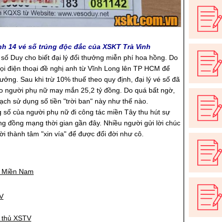
nh 14 vé số trúng độc đắc của XSKT Trà Vinh
é số Duy cho biết đại lý đổi thưởng miễn phí hoa hồng. Do
ọi điện thoại đề nghị anh từ Vĩnh Long lên TP HCM để
hưởng. Sau khi trừ 10% thuế theo quy định, đại lý vé số đã
o người phụ nữ may mắn 25,2 tỷ đồng. Do quá bất ngờ,
ạch sử dụng số tiền "trời ban" này như thế nào.
 số của người phụ nữ đi công tác miền Tây thu hút sự
g đồng mạng thời gian gần đây. Nhiều người gửi lời chúc
i thành tâm "xin vía" để được đổi đời như cô.
ố Miền Nam
V
 thủ XSTV