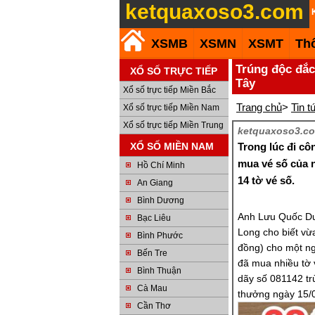
ketquaxoso3.com
XSMB
XSMN
XSMT
Th
Trúng độc đắc 
XỔ SỐ TRỰC TIẾP
Tây
Xổ số trực tiếp Miền Bắc
Trang chủ
>
Tin t
Xổ số trực tiếp Miền Nam
Xổ số trực tiếp Miền Trung
ketquaxoso3.co
XỔ SỐ MIỀN NAM
Trong lúc đi cô
mua vé số của 
Hồ Chí Minh
14 tờ vé số.
An Giang
Bình Dương
Anh Lưu Quốc Duy
Bạc Liêu
Long cho biết vừa
Bình Phước
đồng) cho một ng
Bến Tre
đã mua nhiều tờ 
Bình Thuận
dãy số 081142 trù
Cà Mau
thưởng ngày 15/
Cần Thơ