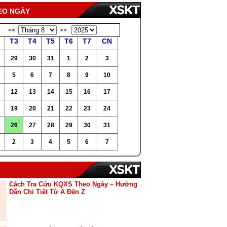
EO NGÀY
<<
>>
T3
T4
T5
T6
T7
CN
29
30
31
1
2
3
5
6
7
8
9
10
12
13
14
15
16
17
19
20
21
22
23
24
26
27
28
29
30
31
2
3
4
5
6
7
Cách Tra Cứu KQXS Theo Ngày – Hướng
Dẫn Chi Tiết Từ A Đến Z