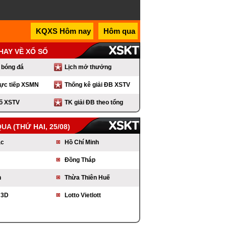
KQXS Hôm nay
Hôm qua
 HAY VỀ XỔ SỐ
 bóng đá
Lịch mở thưởng
rực tiếp XSMN
Thống kê giải ĐB XSTV
số XSTV
TK giải ĐB theo tổng
XSTV
QUA
(THỨ HAI, 25/08)
ắc
Hồ Chí Minh
Đồng Tháp
n
Thừa Thiên Huế
 3D
Lotto Vietlott