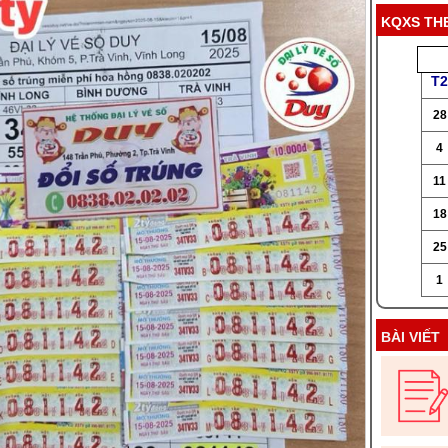
KQXS TH
T2
28
4
11
18
25
1
BÀI VIẾT