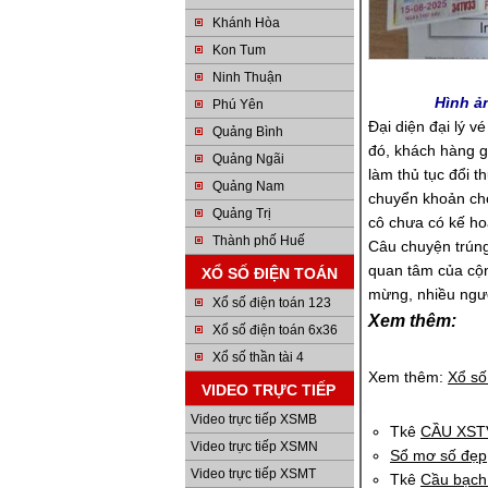
Khánh Hòa
Kon Tum
Ninh Thuận
Hình ả
Phú Yên
Đại diện đại lý v
Quảng Bình
đó, khách hàng g
Quảng Ngãi
làm thủ tục đổi t
Quảng Nam
chuyển khoản ch
Quảng Trị
cô chưa có kế ho
Thành phố Huế
Câu chuyện trúng
quan tâm của cộn
XỔ SỐ ĐIỆN TOÁN
mừng, nhiều ngườ
Xổ số điện toán 123
Xem thêm:
Xổ số điện toán 6x36
Xổ số thần tài 4
Xem thêm:
Xổ s
VIDEO TRỰC TIẾP
Video trực tiếp XSMB
Tkê
CẦU XST
Video trực tiếp XSMN
Sổ mơ số đẹp
Video trực tiếp XSMT
Tkê
Cầu bạch