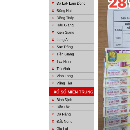
Đà Lạt- Lâm Đồng
Đồng Nai
Đồng Tháp
Hậu Giang
Kiên Giang
Long An
Sóc Trăng
Tiền Giang
Tây Ninh
Trà Vinh
Vĩnh Long
Vũng Tàu
XỔ SỐ MIỀN TRUNG
Bình Định
Đắk Lắk
Đà Nẵng
Đắk Nông
Gia Lai