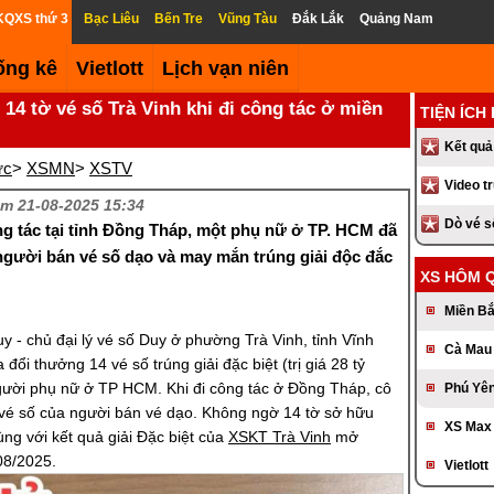
KQXS thứ 3
Bạc Liêu
Bến Tre
Vũng Tàu
Đắk Lắk
Quảng Nam
ống kê
Vietlott
Lịch vạn niên
14 tờ vé số Trà Vinh khi đi công tác ở miền
TIỆN ÍCH
Kết quả
ức
>
XSMN
>
XSTV
Video t
m 21-08-2025 15:34
Dò vé 
ng tác tại tỉnh Đồng Tháp, một phụ nữ ở TP. HCM đã
người bán vé số dạo và may mắn trúng giải độc đắc
XS HÔM 
Miền B
 - chủ đại lý vé số Duy ở phường Trà Vinh, tỉnh Vĩnh
Cà Mau
 đổi thưởng 14 vé số trúng giải đặc biệt (trị giá 28 tỷ
ười phụ nữ ở TP HCM. Khi đi công tác ở Đồng Tháp, cô
Phú Yê
vé số của người bán vé dạo. Không ngờ 14 tờ sở hữu
XS Max
ng với kết quả giải Đặc biệt của
XSKT Trà Vinh
mở
08/2025.
Vietlott