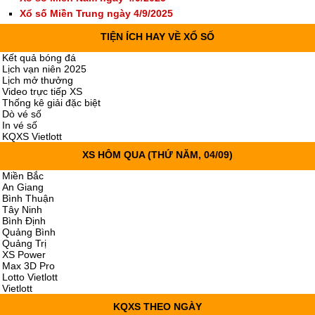
Xổ số Miền Trung ngày 4/9/2025
TIỆN ÍCH HAY VỀ XỔ SỐ
Kết quả bóng đá
Lịch vạn niên 2025
Lịch mở thưởng
Video trực tiếp XS
Thống kê giải đặc biệt
Dò vé số
In vé số
KQXS Vietlott
XS HÔM QUA
(THỨ NĂM, 04/09)
Miền Bắc
An Giang
Bình Thuận
Tây Ninh
Bình Định
Quảng Bình
Quảng Trị
XS Power
Max 3D Pro
Lotto Vietlott
Vietlott
KQXS THEO NGÀY