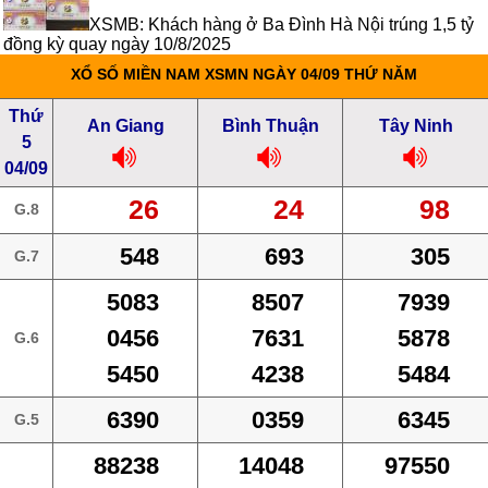
XSMB: Khách hàng ở Ba Đình Hà Nội trúng 1,5 tỷ
đồng kỳ quay ngày 10/8/2025
XỔ SỐ MIỀN NAM
XSMN NGÀY 04/09
THỨ NĂM
Thứ
An Giang
Bình Thuận
Tây Ninh
5
04/09
26
24
98
G.8
548
693
305
G.7
5083
8507
7939
0456
7631
5878
G.6
5450
4238
5484
6390
0359
6345
G.5
88238
14048
97550