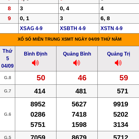
8
3
0, 4
4
9
0, 1
3
6, 8
XSAG 4-9
XSBTH 4-9
XSTN 4-9
XỔ SỐ MIỀN TRUNG
XSMT NGÀY 04/09
THỨ NĂM
Thứ
Bình Định
Quảng Bình
Quảng Trị
5
04/09
50
46
59
G.8
414
481
571
G.7
8952
5627
9919
0286
7418
5202
G.6
5751
1598
3134
7059
8679
5712
G.5