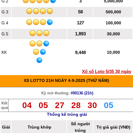
3
G.2
5,000,000
58
G.3
500,000
127
G.4
100,000
1,893
G.5
30,000
KK
9,448
10,000
Xổ số Loto 5/35 30 ngày
XS LOTTO 21H
NGÀY 4-9-2025
(
THỨ NĂM
)
Kỳ mở thưởng:
#00136 (21h)
04 05 27 28 30
05
Kết
quả
Thống kê trúng giải
Số người
Giải
Trùng khớp
Trị giá giải (VNĐ)
trúng