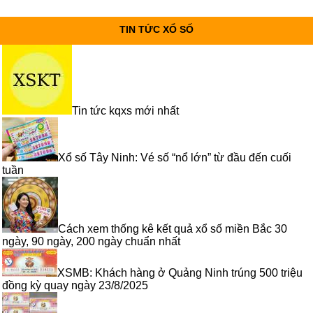
TIN TỨC XỔ SỐ
Tin tức kqxs mới nhất
Xổ số Tây Ninh: Vé số “nổ lớn” từ đầu đến cuối
tuần
Cách xem thống kê kết quả xổ số miền Bắc 30
ngày, 90 ngày, 200 ngày chuẩn nhất
XSMB: Khách hàng ở Quảng Ninh trúng 500 triệu
đồng kỳ quay ngày 23/8/2025