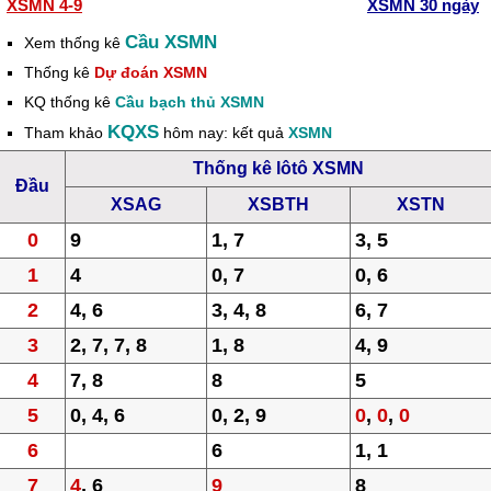
XSMN 4-9
XSMN 30 ngày
Cầu XSMN
Xem thống kê
Thống kê
Dự đoán XSMN
KQ thống kê
Cầu bạch thủ XSMN
KQXS
Tham khảo
hôm nay: kết quả
XSMN
Thống kê lôtô XSMN
Đầu
XSAG
XSBTH
XSTN
0
9
1, 7
3, 5
1
4
0, 7
0, 6
2
4, 6
3, 4, 8
6, 7
3
2, 7, 7, 8
1, 8
4, 9
4
7, 8
8
5
5
0, 4, 6
0, 2, 9
0
,
0
,
0
6
6
1, 1
7
4
, 6
9
8