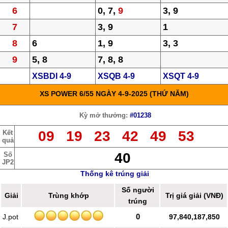
6
0, 7,
9
3, 9
7
3, 9
1
8
6
1, 9
3, 3
9
5, 8
7, 8, 8
XSBDI 4-9
XSQB 4-9
XSQT 4-9
XS POWER 6/55
NGÀY 4-9-2025
(
THỨ NĂM
)
Kỳ mở thưởng:
#01238
09 19 23 42 49 53
Kết
quả
40
Số
JP2
Thống kê trúng giải
Số người
Giải
Trùng khớp
Trị giá giải (VNĐ)
trúng
0
J.pot
97,840,187,850