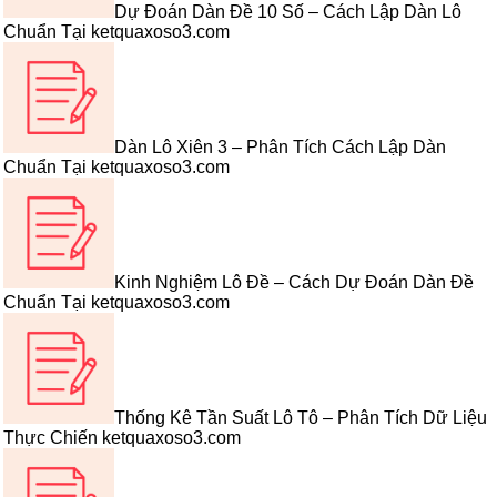
Dự Đoán Dàn Đề 10 Số – Cách Lập Dàn Lô
Chuẩn Tại ketquaxoso3.com
Dàn Lô Xiên 3 – Phân Tích Cách Lập Dàn
Chuẩn Tại ketquaxoso3.com
Kinh Nghiệm Lô Đề – Cách Dự Đoán Dàn Đề
Chuẩn Tại ketquaxoso3.com
Thống Kê Tần Suất Lô Tô – Phân Tích Dữ Liệu
Thực Chiến ketquaxoso3.com