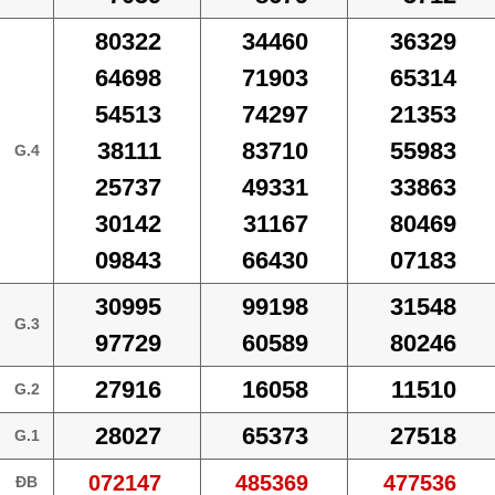
80322
34460
36329
64698
71903
65314
54513
74297
21353
38111
83710
55983
G.4
25737
49331
33863
30142
31167
80469
09843
66430
07183
30995
99198
31548
G.3
97729
60589
80246
27916
16058
11510
G.2
28027
65373
27518
G.1
072147
485369
477536
ĐB