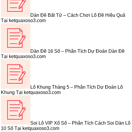
Dàn Đề Bất Tử – Cách Chơi Lô Đề Hiệu Quả
Tại ketquaxoso3.com
Dàn Đề 16 Số – Phân Tích Dự Đoán Dàn Đề
Tại ketquaxoso3.com
Lô Khung Tháng 5 – Phân Tích Dự Đoán Lô
Khung Tại ketquaxoso3.com
Soi Lô VIP Xổ Số – Phân Tích Cách Soi Dàn Lô
10 Số Tại ketquaxoso3.com