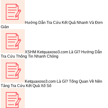
Hướng Dẫn Tra Cứu Kết Quả Nhanh Và Đơn
Giản
XSHM Ketquaxoso3.com Là Gì? Hướng Dẫn
Tra Cứu Thông Tin Nhanh Chóng
Ketquaxoso3.com Là Gì? Tổng Quan Về Nền
Tảng Tra Cứu Kết Quả Xổ Số