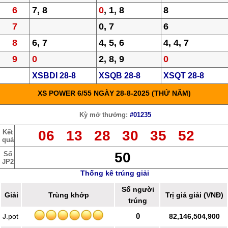
6
7, 8
0
, 1, 8
8
7
0, 7
6
8
6, 7
4, 5, 6
4, 4, 7
9
0
2, 8, 9
0
XSBDI 28-8
XSQB 28-8
XSQT 28-8
XS POWER 6/55
NGÀY 28-8-2025
(
THỨ NĂM
)
Kỳ mở thưởng:
#01235
06 13 28 30 35 52
Kết
quả
50
Số
JP2
Thống kê trúng giải
Số người
Giải
Trùng khớp
Trị giá giải (VNĐ)
trúng
0
J.pot
82,146,504,900