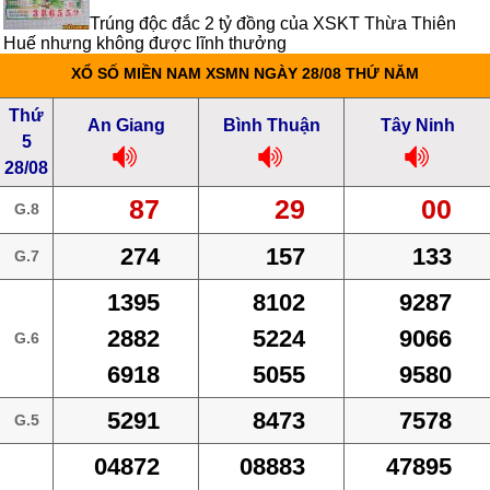
Trúng độc đắc 2 tỷ đồng của XSKT Thừa Thiên
Huế nhưng không được lĩnh thưởng
XỔ SỐ MIỀN NAM
XSMN NGÀY 28/08
THỨ NĂM
Thứ
An Giang
Bình Thuận
Tây Ninh
5
28/08
87
29
00
G.8
274
157
133
G.7
1395
8102
9287
2882
5224
9066
G.6
6918
5055
9580
5291
8473
7578
G.5
04872
08883
47895