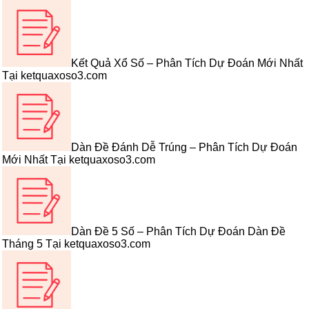
Kết Quả Xổ Số – Phân Tích Dự Đoán Mới Nhất
Tại ketquaxoso3.com
Dàn Đề Đánh Dễ Trúng – Phân Tích Dự Đoán
Mới Nhất Tại ketquaxoso3.com
Dàn Đề 5 Số – Phân Tích Dự Đoán Dàn Đề
Tháng 5 Tại ketquaxoso3.com