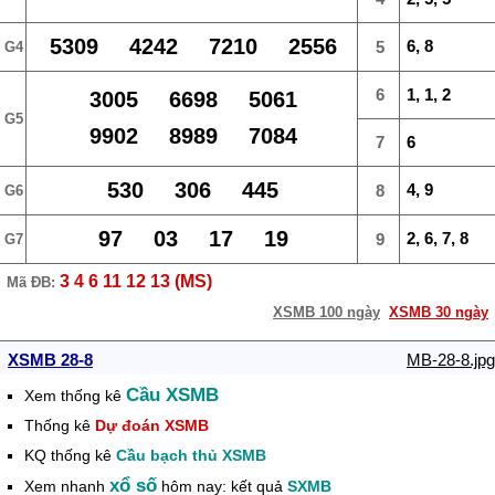
5309 4242 7210 2556
6, 8
5
G4
6
1, 1, 2
3005 6698 5061
G5
9902 8989 7084
7
6
530 306 445
4, 9
8
G6
97 03 17 19
2, 6, 7, 8
9
G7
3 4 6 11 12 13 (MS)
Mã ĐB:
XSMB 100 ngày
XSMB 30 ngày
XSMB 28-8
MB-28-8.jpg
Cầu XSMB
Xem thống kê
Thống kê
Dự đoán XSMB
KQ thống kê
Cầu bạch thủ XSMB
xổ số
Xem nhanh
hôm nay: kết quả
SXMB