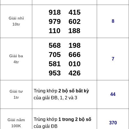
918 415
Giải nhì
979 602
8
10tr
110 188
568 198
705 666
Giải ba
7
4tr
581 010
953 426
Trùng khớp
2 bộ số bất kỳ
Giải tư
44
1tr
của giải ĐB, 1, 2 và 3
Trùng khớp
1 trong 2 bộ số
Giải năm
370
100K
của giải ĐB