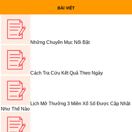
BÀI VIẾT
Những Chuyên Mục Nổi Bật
Cách Tra Cứu Kết Quả Theo Ngày
Lịch Mở Thưởng 3 Miền Xổ Số Được Cập Nhật
Như Thế Nào