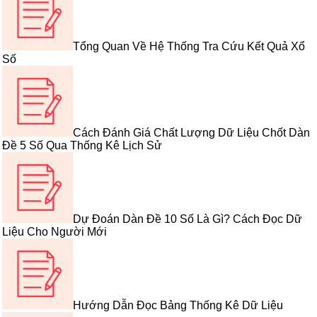
Tổng Quan Về Hệ Thống Tra Cứu Kết Quả Xổ
Số
Cách Đánh Giá Chất Lượng Dữ Liệu Chốt Dàn
Đề 5 Số Qua Thống Kê Lịch Sử
Dự Đoán Dàn Đề 10 Số Là Gì? Cách Đọc Dữ
Liệu Cho Người Mới
Hướng Dẫn Đọc Bảng Thống Kê Dữ Liệu