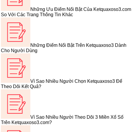
Những Ưu Điểm Nổi Bật Của Ketquaxoso3.com
So Với Các Trang Thông Tin Khác
Những Điểm Nổi Bật Trên Ketquaxoso3 Dành
Cho Người Dùng
Vì Sao Nhiều Người Chọn Ketquaxoso3 Để
Theo Dõi Kết Quả?
Vì Sao Nhiều Người Theo Dõi 3 Miền Xổ Số
Trên Ketquaxoso3.com?