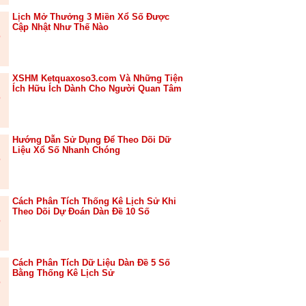
Lịch Mở Thưởng 3 Miền Xổ Số Được
Cập Nhật Như Thế Nào
XSHM Ketquaxoso3.com Và Những Tiện
Ích Hữu Ích Dành Cho Người Quan Tâm
Hướng Dẫn Sử Dụng Để Theo Dõi Dữ
Liệu Xổ Số Nhanh Chóng
Cách Phân Tích Thống Kê Lịch Sử Khi
Theo Dõi Dự Đoán Dàn Đề 10 Số
Cách Phân Tích Dữ Liệu Dàn Đề 5 Số
Bằng Thống Kê Lịch Sử