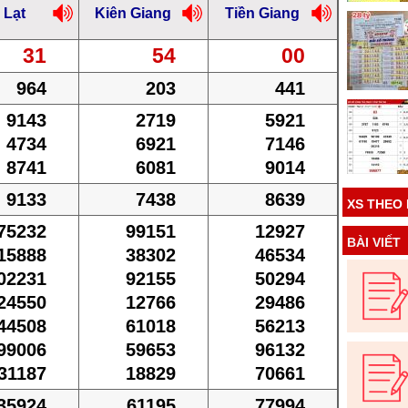
 Lạt
Kiên Giang
Tiền Giang
31
54
00
964
203
441
9143
2719
5921
4734
6921
7146
8741
6081
9014
9133
7438
8639
XS THEO
75232
99151
12927
BÀI VIẾT
15888
38302
46534
02231
92155
50294
24550
12766
29486
44508
61018
56213
99006
59653
96132
31187
18829
70661
35924
61195
77994