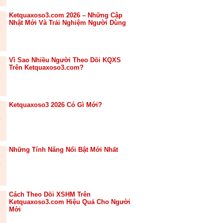
Ketquaxoso3.com 2026 – Những Cập
Nhật Mới Và Trải Nghiệm Người Dùng
Vì Sao Nhiều Người Theo Dõi KQXS
Trên Ketquaxoso3.com?
Ketquaxoso3 2026 Có Gì Mới?
Những Tính Năng Nổi Bật Mới Nhất
Cách Theo Dõi XSHM Trên
Ketquaxoso3.com Hiệu Quả Cho Người
Mới