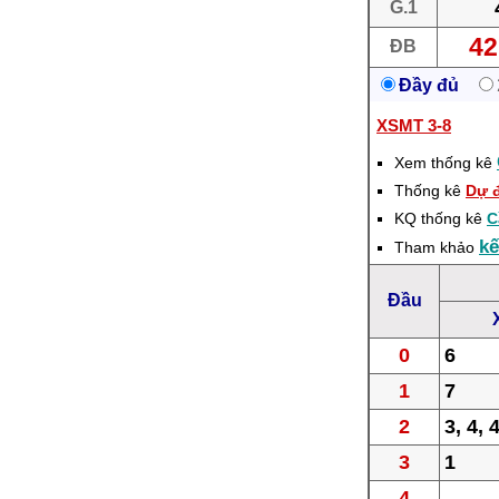
G.1
42
ĐB
Đầy đủ
XSMT 3-8
Xem thống kê
Thống kê
Dự 
KQ thống kê
C
kế
Tham khảo
Đầu
0
6
1
7
2
3, 4, 
3
1
4