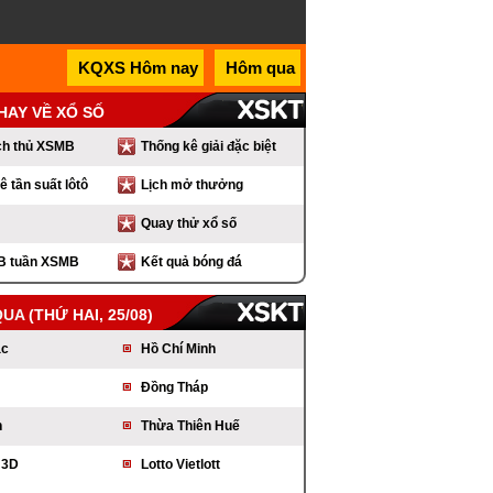
KQXS Hôm nay
Hôm qua
 HAY VỀ XỔ SỐ
ch thủ XSMB
Thống kê giải đặc biệt
ê tần suất lôtô
Lịch mở thưởng
Quay thử xổ số
B tuần XSMB
Kết quả bóng đá
QUA
(THỨ HAI, 25/08)
ắc
Hồ Chí Minh
Đồng Tháp
n
Thừa Thiên Huế
 3D
Lotto Vietlott