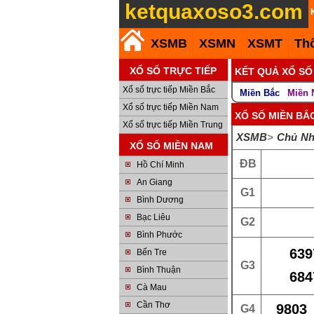
ketquaxoso3.com
XSMB
XSMN
XSMT
Th
XỔ SỐ TRỰC TIẾP
KẾT QUẢ XỔ SỐ
Xổ số trực tiếp Miền Bắc
Miền Bắc
Miền
Xổ số trực tiếp Miền Nam
XỔ SỐ MIỀN BẮ
Xổ số trực tiếp Miền Trung
XSMB
>
Chủ Nh
XỔ SỐ MIỀN NAM
ĐB
Hồ Chí Minh
An Giang
G1
Bình Dương
Bạc Liêu
G2
Bình Phước
63
Bến Tre
G3
Bình Thuận
68
Cà Mau
Cần Thơ
980
G4