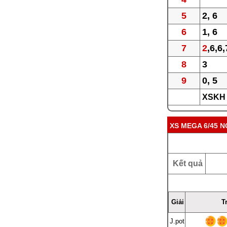
5
2, 6
6
1, 6
7
2
,6,6,
8
3
9
0, 5
XSKH 
XS MEGA 6/45
N
Kết quả
Giải
T
J.pot