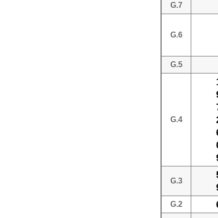
G.7
G.6
G.5
G.4
G.3
G.2