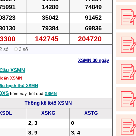
75991
14280
74849
08723
35042
91452
30130
79384
69836
3300
142745
204720
2 số
3 số
XSMN 30 ngày
Cầu XSMN
đoán XSMN
ầu bạch thủ XSMN
QXS
hôm nay: kết quả
XSMN
Thống kê lôtô XSMN
XSDL
XSKG
XSTG
8
2, 3
0
8, 9
3, 4