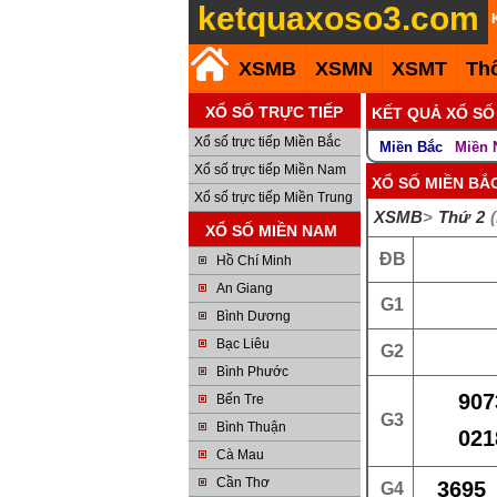
ketquaxoso3.com
XSMB
XSMN
XSMT
Th
XỔ SỐ TRỰC TIẾP
KẾT QUẢ XỔ SỐ
Xổ số trực tiếp Miền Bắc
Miền Bắc
Miền
Xổ số trực tiếp Miền Nam
XỔ SỐ MIỀN BẮ
Xổ số trực tiếp Miền Trung
XSMB
>
Thứ 2
(
XỔ SỐ MIỀN NAM
ĐB
Hồ Chí Minh
An Giang
G1
Bình Dương
Bạc Liêu
G2
Bình Phước
90
Bến Tre
G3
Bình Thuận
02
Cà Mau
Cần Thơ
369
G4