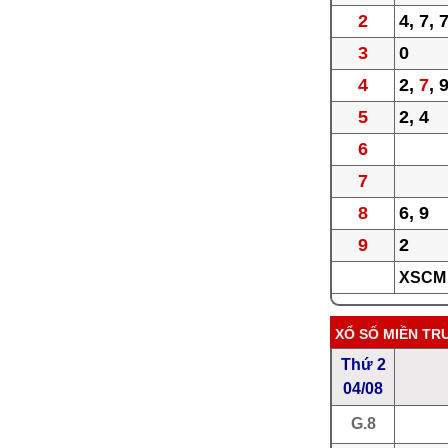
2
4, 7, 
3
0
4
2,
7
, 
5
2, 4
6
7
8
6, 9
9
2
XSCM 
XỔ SỐ MIỀN TR
Thứ 2
04/08
G.8