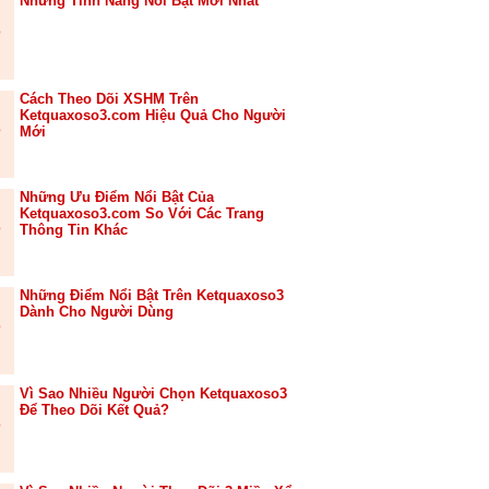
Những Tính Năng Nổi Bật Mới Nhất
Cách Theo Dõi XSHM Trên
Ketquaxoso3.com Hiệu Quả Cho Người
Mới
Những Ưu Điểm Nổi Bật Của
Ketquaxoso3.com So Với Các Trang
Thông Tin Khác
Những Điểm Nổi Bật Trên Ketquaxoso3
Dành Cho Người Dùng
Vì Sao Nhiều Người Chọn Ketquaxoso3
Để Theo Dõi Kết Quả?