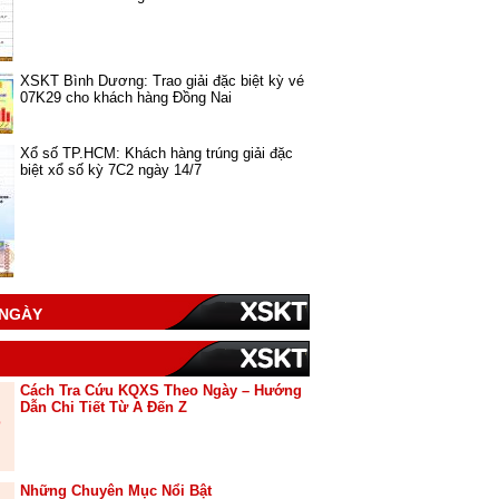
XSKT Bình Dương: Trao giải đặc biệt kỳ vé
07K29 cho khách hàng Đồng Nai
Xổ số TP.HCM: Khách hàng trúng giải đặc
biệt xổ số kỳ 7C2 ngày 14/7
 NGÀY
Cách Tra Cứu KQXS Theo Ngày – Hướng
Dẫn Chi Tiết Từ A Đến Z
Những Chuyên Mục Nổi Bật