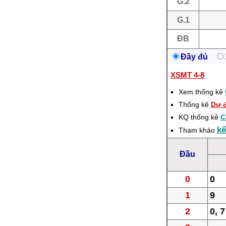
G.2
G.1
ĐB
Đầy đủ
XSMT 4-8
Xem thống kê
Thống kê
Dự 
KQ thống kê
C
kế
Tham khảo
Đầu
0
0
1
9
2
0, 7