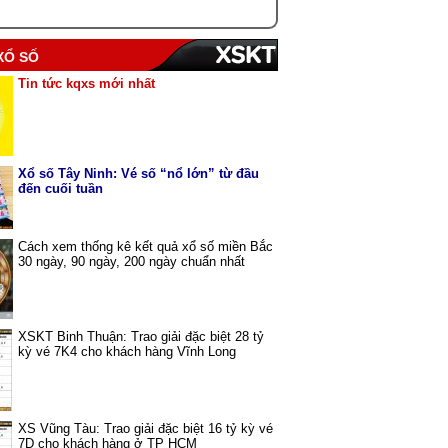
XỔ SỐ
Tin tức kqxs mới nhất
Xổ số Tây Ninh: Vé số “nổ lớn” từ đầu
đến cuối tuần
Cách xem thống kê kết quả xổ số miền Bắc
30 ngày, 90 ngày, 200 ngày chuẩn nhất
XSKT Binh Thuận: Trao giải đặc biệt 28 tỷ
kỳ vé 7K4 cho khách hàng Vĩnh Long
XS Vũng Tàu: Trao giải đặc biệt 16 tỷ kỳ vé
7D cho khách hàng ở TP HCM