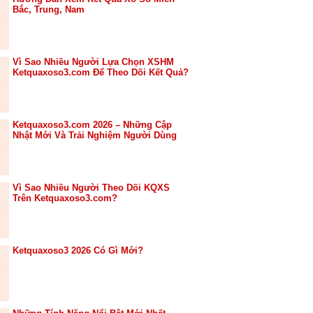
Bắc, Trung, Nam
Vì Sao Nhiều Người Lựa Chọn XSHM
Ketquaxoso3.com Để Theo Dõi Kết Quả?
Ketquaxoso3.com 2026 – Những Cập
Nhật Mới Và Trải Nghiệm Người Dùng
Vì Sao Nhiều Người Theo Dõi KQXS
Trên Ketquaxoso3.com?
Ketquaxoso3 2026 Có Gì Mới?