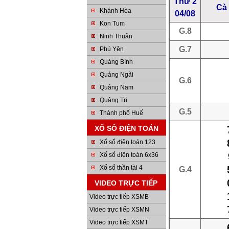
Thứ 2
Cà
Khánh Hòa
04/08
Kon Tum
G.8
Ninh Thuận
G.7
Phú Yên
Quảng Bình
Quảng Ngãi
G.6
Quảng Nam
Quảng Trị
G.5
Thành phố Huế
XỔ SỐ ĐIỆN TOÁN
Xổ số điện toán 123
Xổ số điện toán 6x36
Xổ số thần tài 4
G.4
VIDEO TRỰC TIẾP
Video trực tiếp XSMB
Video trực tiếp XSMN
Video trực tiếp XSMT