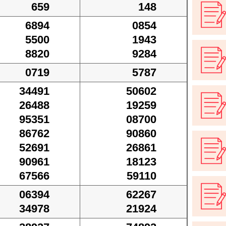
659
148
6894
0854
5500
1943
8820
9284
0719
5787
34491
50602
26488
19259
95351
08700
86762
90860
52691
26861
90961
18123
67566
59110
06394
62267
34978
21924