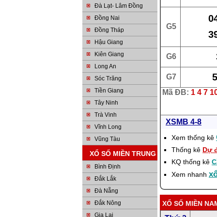
Đà Lạt- Lâm Đồng
0
Đồng Nai
G5
Đồng Tháp
3
Hậu Giang
Kiên Giang
G6
Long An
G7
Sóc Trăng
Tiền Giang
Mã ĐB:
1 4 7 1
Tây Ninh
Trà Vinh
XSMB 4-8
Vĩnh Long
Xem thống kê
Vũng Tàu
Thống kê
Dự 
XỔ SỐ MIỀN TRUNG
KQ thống kê
C
Bình Định
x
Xem nhanh
Đắk Lắk
Đà Nẵng
Đắk Nông
XỔ SỐ MIỀN NA
Gia Lai