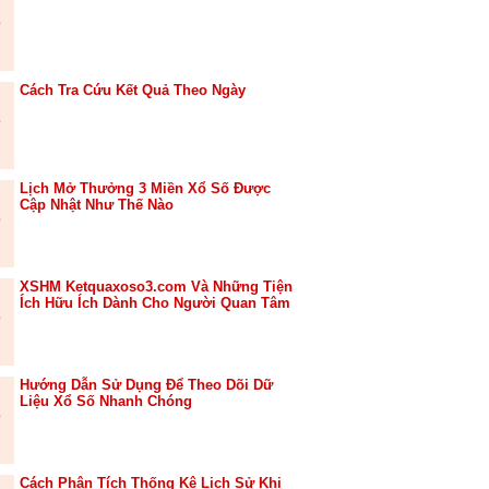
Cách Tra Cứu Kết Quả Theo Ngày
Lịch Mở Thưởng 3 Miền Xổ Số Được
Cập Nhật Như Thế Nào
XSHM Ketquaxoso3.com Và Những Tiện
Ích Hữu Ích Dành Cho Người Quan Tâm
Hướng Dẫn Sử Dụng Để Theo Dõi Dữ
Liệu Xổ Số Nhanh Chóng
Cách Phân Tích Thống Kê Lịch Sử Khi