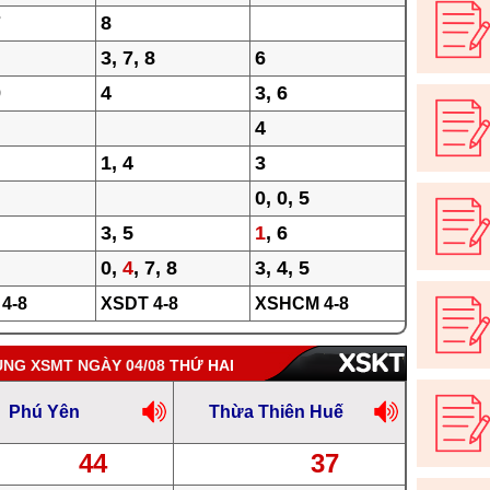
7
8
3, 7, 8
6
9
4
3, 6
4
1, 4
3
0, 0, 5
3, 5
1
, 6
0,
4
, 7, 8
3, 4, 5
4-8
XSDT 4-8
XSHCM 4-8
UNG
XSMT NGÀY 04/08
THỨ HAI
Phú Yên
Thừa Thiên Huế
44
37