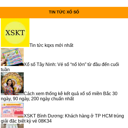
TIN TỨC XỔ SỐ
Tin tức kqxs mới nhất
Xổ số Tây Ninh: Vé số “nổ lớn” từ đầu đến cuối
tuần
Cách xem thống kê kết quả xổ số miền Bắc 30
ngày, 90 ngày, 200 ngày chuẩn nhất
XSKT Bình Dương: Khách hàng ở TP HCM trúng
giải đặc biệt kỳ vé 08K34