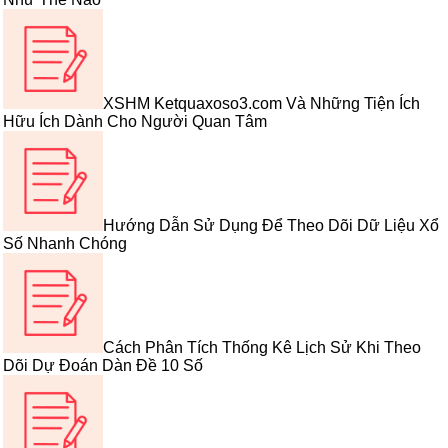
XSHM Ketquaxoso3.com Và Những Tiện Ích
Hữu Ích Dành Cho Người Quan Tâm
Hướng Dẫn Sử Dụng Để Theo Dõi Dữ Liệu Xổ
Số Nhanh Chóng
Cách Phân Tích Thống Kê Lịch Sử Khi Theo
Dõi Dự Đoán Dàn Đề 10 Số