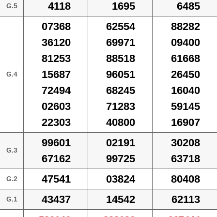
4118
1695
6485
G.5
07368
62554
88282
36120
69971
09400
81253
88518
61668
15687
96051
26450
G.4
72494
68245
16040
02603
71283
59145
22303
40800
16907
99601
02191
30208
G.3
67162
99725
63718
47541
03824
80408
G.2
43437
14542
62113
G.1