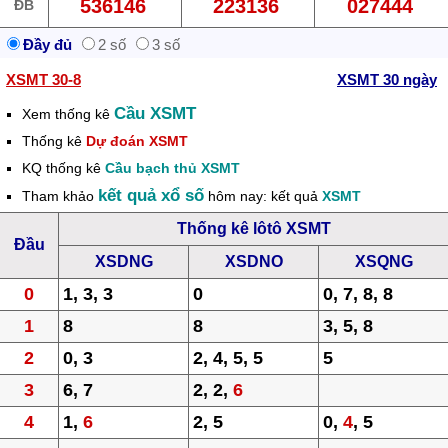
536146
223136
027444
ĐB
Đầy đủ
2 số
3 số
XSMT 30-8
XSMT 30 ngày
Cầu XSMT
Xem thống kê
Thống kê
Dự đoán XSMT
KQ thống kê
Cầu bạch thủ XSMT
kết quả xổ số
Tham khảo
hôm nay: kết quả
XSMT
Thống kê lôtô XSMT
Đầu
XSDNG
XSDNO
XSQNG
0
1, 3, 3
0
0, 7, 8, 8
1
8
8
3, 5, 8
2
0, 3
2, 4, 5, 5
5
3
6, 7
2, 2,
6
4
1,
6
2, 5
0,
4
, 5