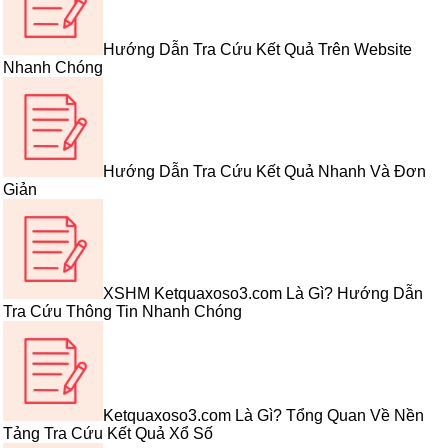
Hướng Dẫn Tra Cứu Kết Quả Trên Website
Nhanh Chóng
Hướng Dẫn Tra Cứu Kết Quả Nhanh Và Đơn
Giản
XSHM Ketquaxoso3.com Là Gì? Hướng Dẫn
Tra Cứu Thông Tin Nhanh Chóng
Ketquaxoso3.com Là Gì? Tổng Quan Về Nền
Tảng Tra Cứu Kết Quả Xổ Số