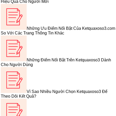
Hiệu Quả Cho Người Mới
Những Ưu Điểm Nổi Bật Của Ketquaxoso3.com
So Với Các Trang Thông Tin Khác
Những Điểm Nổi Bật Trên Ketquaxoso3 Dành
Cho Người Dùng
Vì Sao Nhiều Người Chọn Ketquaxoso3 Để
Theo Dõi Kết Quả?