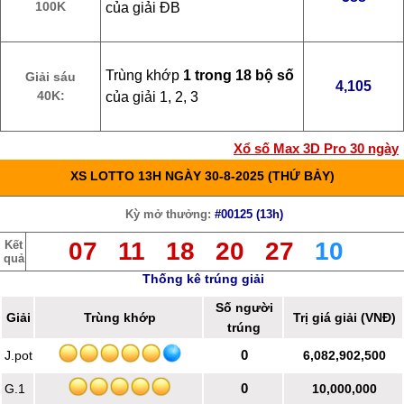
100K
của giải ĐB
Trùng khớp
1 trong 18 bộ số
Giải sáu
4,105
40K:
của giải 1, 2, 3
Xổ số Max 3D Pro 30 ngày
XS LOTTO 13H
NGÀY 30-8-2025
(
THỨ BẢY
)
Kỳ mở thưởng:
#00125 (13h)
07 11 18 20 27
10
Kết
quả
Thống kê trúng giải
Số người
Giải
Trùng khớp
Trị giá giải (VNĐ)
trúng
0
J.pot
6,082,902,500
0
G.1
10,000,000