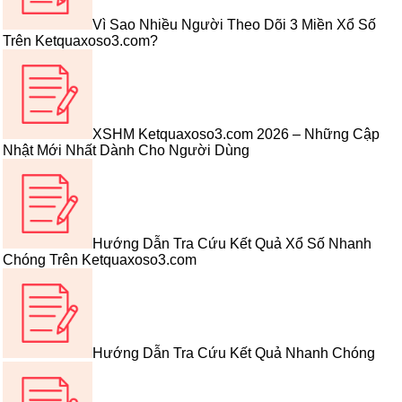
Vì Sao Nhiều Người Theo Dõi 3 Miền Xổ Số
Trên Ketquaxoso3.com?
XSHM Ketquaxoso3.com 2026 – Những Cập
Nhật Mới Nhất Dành Cho Người Dùng
Hướng Dẫn Tra Cứu Kết Quả Xổ Số Nhanh
Chóng Trên Ketquaxoso3.com
Hướng Dẫn Tra Cứu Kết Quả Nhanh Chóng