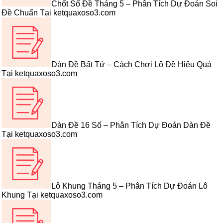
Chốt Số Đề Tháng 5 – Phân Tích Dự Đoán Soi
Đề Chuẩn Tại ketquaxoso3.com
Dàn Đề Bất Tử – Cách Chơi Lô Đề Hiệu Quả
Tại ketquaxoso3.com
Dàn Đề 16 Số – Phân Tích Dự Đoán Dàn Đề
Tại ketquaxoso3.com
Lô Khung Tháng 5 – Phân Tích Dự Đoán Lô
Khung Tại ketquaxoso3.com