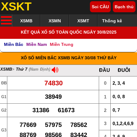
XSKT
Soi CẦU
Bạch thủ
XSMB
XSMN
XSMT
Thống kê
KẾT QUẢ XỔ SỐ TOÀN QUỐC NGÀY 30/8/2025
Miền Bắc
Miền Nam
Miền Trung
XỔ SỐ MIỀN BẮC
XSMB NGÀY 30/08
THỨ BẢY
XSMB
>
Thứ 7
(Nam Định)
ĐẦU
ĐUÔI
74830
0
2, 3, 4
ĐB
38949
0, 0, 8
1
G1
31386 61673
0, 7
2
G2
3
0,1,2,4,6,9
77669 57975 78562
G3
88769 98566 83442
4
2, 6, 9