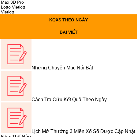
Max 3D Pro
Lotto Vietlott
Vietlott
KQXS THEO NGÀY
BÀI VIẾT
Những Chuyên Mục Nổi Bật
Cách Tra Cứu Kết Quả Theo Ngày
Lịch Mở Thưởng 3 Miền Xổ Số Được Cập Nhật
Như Thế Nào