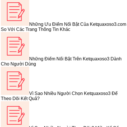
Những Ưu Điểm Nổi Bật Của Ketquaxoso3.com
So Với Các Trang Thông Tin Khác
Những Điểm Nổi Bật Trên Ketquaxoso3 Dành
Cho Người Dùng
Vì Sao Nhiều Người Chọn Ketquaxoso3 Để
Theo Dõi Kết Quả?