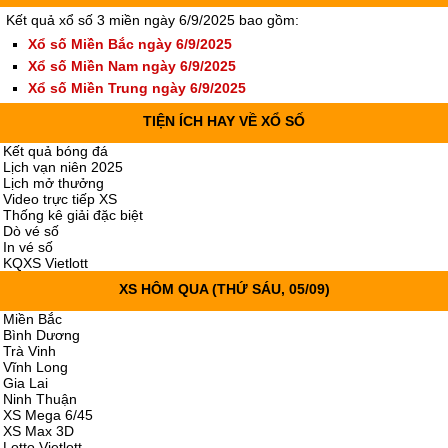
Kết quả xổ số 3 miền ngày 6/9/2025 bao gồm:
Xổ số Miền Bắc ngày 6/9/2025
Xổ số Miền Nam ngày 6/9/2025
Xổ số Miền Trung ngày 6/9/2025
TIỆN ÍCH HAY VỀ XỔ SỐ
Kết quả bóng đá
Lịch vạn niên 2025
Lịch mở thưởng
Video trực tiếp XS
Thống kê giải đặc biệt
Dò vé số
In vé số
KQXS Vietlott
XS HÔM QUA
(THỨ SÁU, 05/09)
Miền Bắc
Bình Dương
Trà Vinh
Vĩnh Long
Gia Lai
Ninh Thuận
XS Mega 6/45
XS Max 3D
Lotto Vietlott