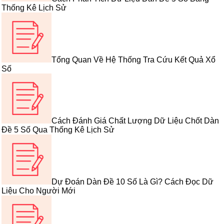
Thống Kê Lịch Sử
Tổng Quan Về Hệ Thống Tra Cứu Kết Quả Xổ
Số
Cách Đánh Giá Chất Lượng Dữ Liệu Chốt Dàn
Đề 5 Số Qua Thống Kê Lịch Sử
Dự Đoán Dàn Đề 10 Số Là Gì? Cách Đọc Dữ
Liệu Cho Người Mới