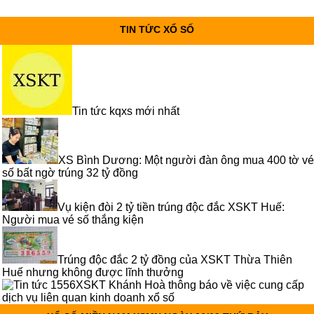
TIN TỨC XỔ SỐ
Tin tức kqxs mới nhất
XS Bình Dương: Một người đàn ông mua 400 tờ vé
số bất ngờ trúng 32 tỷ đồng
Vụ kiện đòi 2 tỷ tiền trúng độc đắc XSKT Huế:
Người mua vé số thắng kiện
Trúng độc đắc 2 tỷ đồng của XSKT Thừa Thiên
Huế nhưng không được lĩnh thưởng
XSKT Khánh Hoà thông báo về việc cung cấp
dịch vụ liên quan kinh doanh xổ số