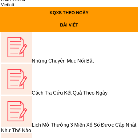
Vietlott
KQXS THEO NGÀY
BÀI VIẾT
Những Chuyên Mục Nổi Bật
Cách Tra Cứu Kết Quả Theo Ngày
Lịch Mở Thưởng 3 Miền Xổ Số Được Cập Nhật
Như Thế Nào