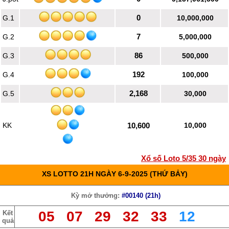
0
G.1
10,000,000
7
G.2
5,000,000
86
G.3
500,000
192
G.4
100,000
2,168
G.5
30,000
KK
10,600
10,000
Xổ số Loto 5/35 30 ngày
XS LOTTO 21H
NGÀY 6-9-2025
(
THỨ BẢY
)
Kỳ mở thưởng:
#00140 (21h)
05 07 29 32 33
12
Kết
quả