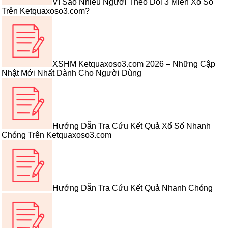
Vì Sao Nhiều Người Theo Dõi 3 Miền Xổ Số
Trên Ketquaxoso3.com?
XSHM Ketquaxoso3.com 2026 – Những Cập
Nhật Mới Nhất Dành Cho Người Dùng
Hướng Dẫn Tra Cứu Kết Quả Xổ Số Nhanh
Chóng Trên Ketquaxoso3.com
Hướng Dẫn Tra Cứu Kết Quả Nhanh Chóng