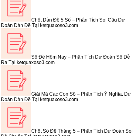
Chốt Dàn Đề 5 Số – Phân Tích Soi Cầu Dự
Đoán Dàn Đề Tại ketquaxoso3.com
Số Đề Hôm Nay – Phân Tích Dự Đoán Số Dễ
Ra Tại ketquaxoso3.com
Giải Mã Các Con Số – Phân Tích Ý Nghĩa, Dự
Đoán Dàn Đề Tại ketquaxoso3.com
Chốt Số Đề Tháng 5 – Phân Tích Dự Đoán Soi