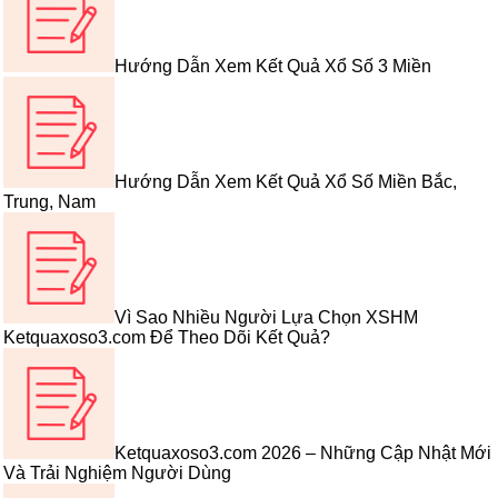
Hướng Dẫn Xem Kết Quả Xổ Số 3 Miền
Hướng Dẫn Xem Kết Quả Xổ Số Miền Bắc,
Trung, Nam
Vì Sao Nhiều Người Lựa Chọn XSHM
Ketquaxoso3.com Để Theo Dõi Kết Quả?
Ketquaxoso3.com 2026 – Những Cập Nhật Mới
Và Trải Nghiệm Người Dùng