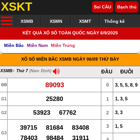
XSKT
Soi CẦU
Bạch thủ
XSMB
XSMN
XSMT
Thống kê
KẾT QUẢ XỔ SỐ TOÀN QUỐC NGÀY 6/9/2025
Miền Bắc
Miền Nam
Miền Trung
XỔ SỐ MIỀN BẮC
XSMB NGÀY 06/09
THỨ BẢY
XSMB
>
Thứ 7
(Nam Định)
ĐẦU
ĐUÔI
89093
0
3, 5, 5, 8, 9
ĐB
25280
1, 3, 5
1
G1
53923 67762
3, 3
2
G2
3
1, 5
39715 81684 83408
G3
78403 98484 31911
4