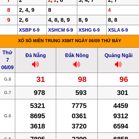
7
2
,
, 6
3, 4, 7
2, 7
2
2
8
2, 4, 9
8
4
9
2, 6
4, 8, 8, 9
8, 9
8, 8
XSBP 6-9
XSHCM 6-9
XSHG 6-9
XSLA 6-9
XỔ SỐ MIỀN TRUNG
XSMT NGÀY 06/09
THỨ BẢY
Thứ
Đà Nẵng
Đắk Nông
Quảng Ngãi
7
06/09
31
98
96
G.8
978
593
301
G.7
5321
7775
4459
8695
0361
9312
G.6
3618
3720
6594