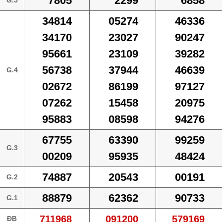
7805
2299
6858
G.5
34814
05274
46336
34170
23027
90247
95661
23109
39282
56738
37944
46639
G.4
02672
86199
97127
07262
15458
20975
95883
08598
94276
67755
63390
99259
G.3
00209
95935
48424
74887
20543
00191
G.2
88879
62362
90733
G.1
711968
091200
579169
ĐB