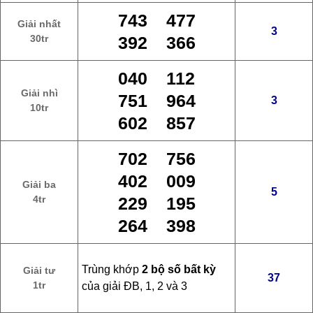
743 477
Giải nhất
3
30tr
392 366
040 112
Giải nhì
751 964
3
10tr
602 857
702 756
402 009
Giải ba
5
4tr
229 195
264 398
Trùng khớp
2 bộ số bất kỳ
Giải tư
37
1tr
của giải ĐB, 1, 2 và 3