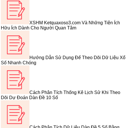
XSHM Ketquaxoso3.com Và Những Tiện Ích
Hữu Ích Dành Cho Người Quan Tâm
Hướng Dẫn Sử Dụng Để Theo Dõi Dữ Liệu Xổ
Số Nhanh Chóng
Cách Phân Tích Thống Kê Lịch Sử Khi Theo
Dõi Dự Đoán Dàn Đề 10 Số
Cách Phân Tích Dữ Liệu Dàn Đề 5 Số Bằng