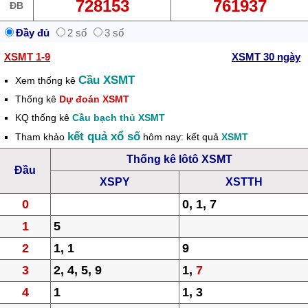
728153
761937
ĐB
Đầy đủ
2 số
3 số
XSMT 1-9
XSMT 30 ngày
Cầu XSMT
Xem thống kê
Thống kê
Dự đoán XSMT
KQ thống kê
Cầu bạch thủ XSMT
kết quả xổ số
Tham khảo
hôm nay: kết quả
XSMT
Thống kê lôtô XSMT
Đầu
XSPY
XSTTH
0
0, 1, 7
1
5
2
1, 1
9
3
2, 4, 5, 9
1,
7
4
1
1, 3