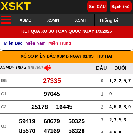
XSKT
Soi CẦU
Bạch thủ
XSMB
XSMN
XSMT
Thống kê
KẾT QUẢ XỔ SỐ TOÀN QUỐC NGÀY 1/9/2025
Miền Bắc
Miền Nam
Miền Trung
XỔ SỐ MIỀN BẮC
XSMB NGÀY 01/09
THỨ HAI
XSMB
>
Thứ 2
(Hà Nội)
ĐẦU
ĐUÔI
27335
0
1, 2, 2, 5, 7
ĐB
97045
9
1
G1
25178 16445
4, 5, 6, 8, 9
2
G2
3
2, 3, 5, 6
59419 68679 50325
G3
85570 47169 56328
4
5, 5, 6