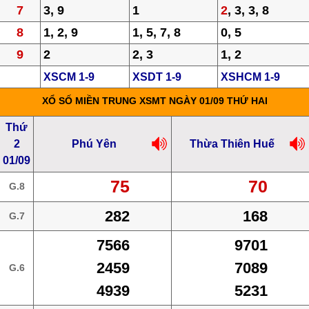
7
3, 9
1
2
, 3, 3, 8
8
1, 2, 9
1, 5, 7, 8
0, 5
9
2
2, 3
1, 2
XSCM 1-9
XSDT 1-9
XSHCM 1-9
XỔ SỐ MIỀN TRUNG
XSMT NGÀY 01/09
THỨ HAI
Thứ
2
Phú Yên
Thừa Thiên Huế
01/09
75
70
G.8
282
168
G.7
7566
9701
2459
7089
G.6
4939
5231