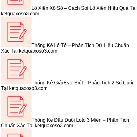
Lô Xiên Xổ Số – Cách Soi Lô Xiên Hiệu Quả Tại
ketquaxoso3.com
Thống Kê Lô Tô – Phân Tích Dữ Liệu Chuẩn
Xác Tại ketquaxoso3.com
Thống Kê Giải Đặc Biệt – Phân Tích 2 Số Cuối
Tại ketquaxoso3.com
Thống Kê Đầu Đuôi Loto 3 Miền – Phân Tích
Chuẩn Xác Tại ketquaxoso3.com