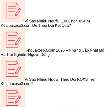
Vì Sao Nhiều Người Lựa Chọn XSHM
Ketquaxoso3.com Để Theo Dõi Kết Quả?
Ketquaxoso3.com 2026 – Những Cập Nhật Mới
Và Trải Nghiệm Người Dùng
Vì Sao Nhiều Người Theo Dõi KQXS Trên
Ketquaxoso3.com?