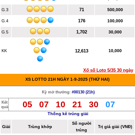
71
G.3
500,000
176
G.4
100,000
1,702
G.5
30,000
KK
12,613
10,000
Xổ số Loto 5/35 30 ngày
XS LOTTO 21H
NGÀY 1-9-2025
(
THỨ HAI
)
Kỳ mở thưởng:
#00130 (21h)
05 07 10 21 30
07
Kết
quả
Thống kê trúng giải
Số người
Giải
Trùng khớp
Trị giá giải (VNĐ)
trúng