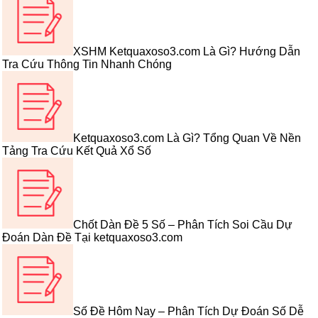
XSHM Ketquaxoso3.com Là Gì? Hướng Dẫn
Tra Cứu Thông Tin Nhanh Chóng
Ketquaxoso3.com Là Gì? Tổng Quan Về Nền
Tảng Tra Cứu Kết Quả Xổ Số
Chốt Dàn Đề 5 Số – Phân Tích Soi Cầu Dự
Đoán Dàn Đề Tại ketquaxoso3.com
Số Đề Hôm Nay – Phân Tích Dự Đoán Số Dễ