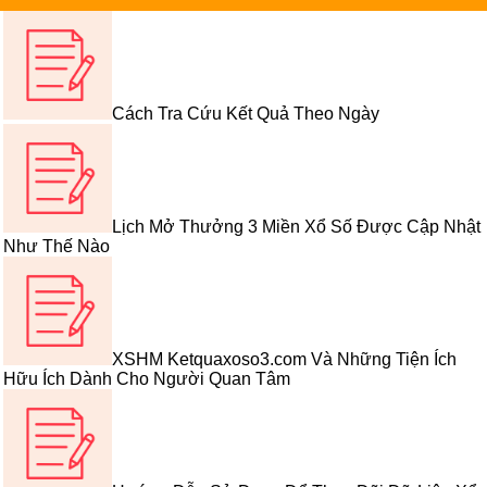
Cách Tra Cứu Kết Quả Theo Ngày
Lịch Mở Thưởng 3 Miền Xổ Số Được Cập Nhật
Như Thế Nào
XSHM Ketquaxoso3.com Và Những Tiện Ích
Hữu Ích Dành Cho Người Quan Tâm