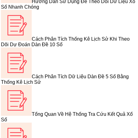
Hướng Dẫn Sử Dụng Để Theo Dõi Dữ Liệu Xổ
Số Nhanh Chóng
Cách Phân Tích Thống Kê Lịch Sử Khi Theo
Dõi Dự Đoán Dàn Đề 10 Số
Cách Phân Tích Dữ Liệu Dàn Đề 5 Số Bằng
Thống Kê Lịch Sử
Tổng Quan Về Hệ Thống Tra Cứu Kết Quả Xổ
Số