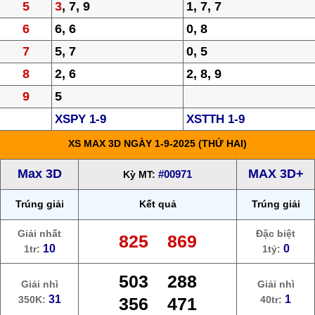
5
3
, 7, 9
1, 7, 7
6
6, 6
0, 8
7
5, 7
0, 5
8
2, 6
2, 8, 9
9
5
XSPY 1-9
XSTTH 1-9
XS MAX 3D
NGÀY 1-9-2025
(
THỨ HAI
)
Max 3D
MAX 3D+
#00971
Kỳ MT:
Trúng giải
Kết quả
Trúng giải
Giải nhất
Đặc biệt
825 869
10
0
1tr:
1tỷ:
503 288
Giải nhì
Giải nhì
31
1
350K:
356 471
40tr: