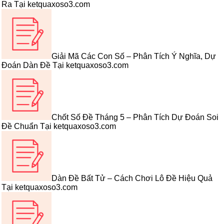
Ra Tại ketquaxoso3.com
Giải Mã Các Con Số – Phân Tích Ý Nghĩa, Dự
Đoán Dàn Đề Tại ketquaxoso3.com
Chốt Số Đề Tháng 5 – Phân Tích Dự Đoán Soi
Đề Chuẩn Tại ketquaxoso3.com
Dàn Đề Bất Tử – Cách Chơi Lô Đề Hiệu Quả
Tại ketquaxoso3.com