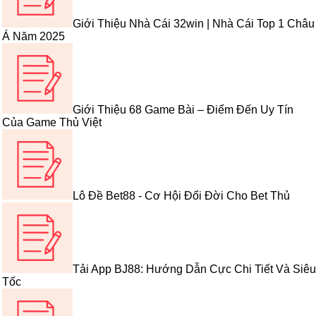
Giới Thiệu Nhà Cái 32win | Nhà Cái Top 1 Châu
Á Năm 2025
Giới Thiệu 68 Game Bài – Điểm Đến Uy Tín
Của Game Thủ Việt
Lô Đề Bet88 - Cơ Hội Đổi Đời Cho Bet Thủ
Tải App BJ88: Hướng Dẫn Cực Chi Tiết Và Siêu
Tốc