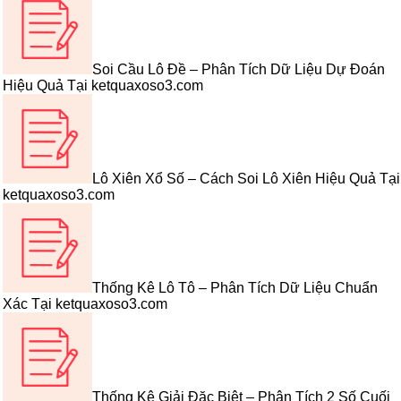
Soi Cầu Lô Đề – Phân Tích Dữ Liệu Dự Đoán
Hiệu Quả Tại ketquaxoso3.com
Lô Xiên Xổ Số – Cách Soi Lô Xiên Hiệu Quả Tại
ketquaxoso3.com
Thống Kê Lô Tô – Phân Tích Dữ Liệu Chuẩn
Xác Tại ketquaxoso3.com
Thống Kê Giải Đặc Biệt – Phân Tích 2 Số Cuối