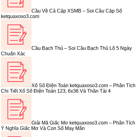
Cầu Về Cả Cặp XSMB – Soi Cầu Cặp Số
ketquaxoso3.com
Cầu Bạch Thủ – Soi Cầu Bạch Thủ Lô 5 Ngày
Chuẩn Xác
Xổ Số Điện Toán ketquaxoso3.com – Phân Tích
Chi Tiết Xổ Số Điện Toán 123, 6x36 Và Thần Tài 4
Giải Mã Giấc Mơ ketquaxoso3.com – Phân Tích
Ý Nghĩa Giấc Mơ Và Con Số May Mắn