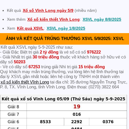
Kết quả
Xổ số Vĩnh Long ngày 5/9
(nhiều năm)
Xem thêm
Xổ số kiến thiết Vĩnh Long
:
XSVL ngày 8/8/2025
Xem
Kết quả XSVL
:
XSVL ngày 1/8/2025
ẢNH VÀ KẾT QUẢ TRÚNG THƯỞNG XSVL 5/9/2025: XSVL
Kết quả XSVL ngày 5-9-2025 như sau:
- Giải Đặc Biệt trị giá
2 tỷ đồng
là vé số có số
976222
- Giải Nhất trị giá
30 triệu đồng
thuộc về khách hàng sở hữu vé có
dãy số
50203
- Vé có dãy số
67253
trúng giải Nhì trị giá
15 triệu đồng
Quý khách may mắn trúng thưởng, vui lòng liên hệ lĩnh thưởng tại
đại lý XSVL gần nhất hoặc liên hệ công ty TNHH một thành viên
xổ số kiến thiết Vĩnh Long
tại địa chỉ: 35 đường Nguyễn Trung Trực,
P. 8, TX. Vĩnh Long, tỉnh Vĩnh Long. Điện thoại: (0270) 3822 664