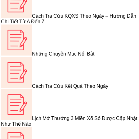
Cách Tra Cứu KQXS Theo Ngày – Hướng Dẫn
Chi Tiết Từ A Đến Z
Những Chuyên Mục Nổi Bật
Cách Tra Cứu Kết Quả Theo Ngày
Lịch Mở Thưởng 3 Miền Xổ Số Được Cập Nhật
Như Thế Nào