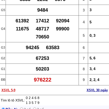
9484
3
3
G5
61392 17412 92094
4
5
11675 48717 99900
G4
5
0, 3
70650
94245 63583
6
G3
67253
5, 6
7
G2
50203
3, 4
8
G1
976222
9
2, 2, 4
ĐB
XSVL 5-9
XSVL 30 ngày
0
2
4
6
8
Tìm lô tô XSVL:
1
3
5
7
9