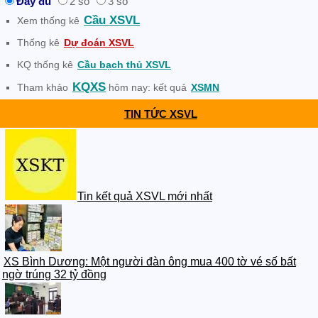
Đầy đủ
2 số
3 số
Cầu XSVL
Xem thống kê
Thống kê
Dự đoán XSVL
KQ thống kê
Cầu bạch thủ XSVL
KQXS
Tham khảo
hôm nay: kết quả
XSMN
TIN TỨC XSVL
Tin kết quả XSVL mới nhất
XS Bình Dương: Một người đàn ông mua 400 tờ vé số bất
ngờ trúng 32 tỷ đồng