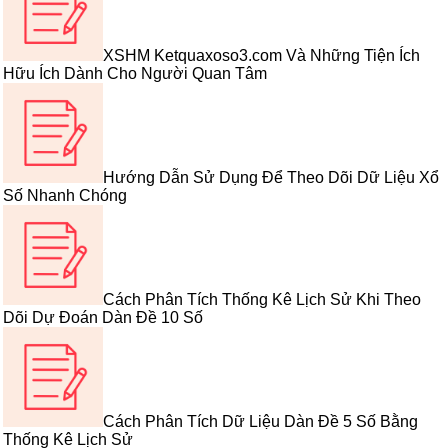
XSHM Ketquaxoso3.com Và Những Tiện Ích
Hữu Ích Dành Cho Người Quan Tâm
Hướng Dẫn Sử Dụng Để Theo Dõi Dữ Liệu Xổ
Số Nhanh Chóng
Cách Phân Tích Thống Kê Lịch Sử Khi Theo
Dõi Dự Đoán Dàn Đề 10 Số
Cách Phân Tích Dữ Liệu Dàn Đề 5 Số Bằng
Thống Kê Lịch Sử