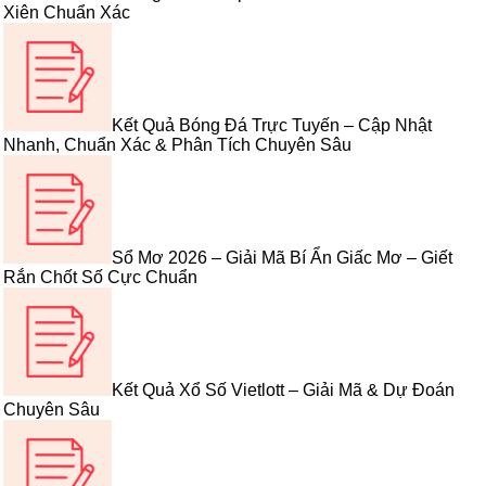
Xiên Chuẩn Xác
Kết Quả Bóng Đá Trực Tuyến – Cập Nhật
Nhanh, Chuẩn Xác & Phân Tích Chuyên Sâu
Sổ Mơ 2026 – Giải Mã Bí Ẩn Giấc Mơ – Giết
Rắn Chốt Số Cực Chuẩn
Kết Quả Xổ Số Vietlott – Giải Mã & Dự Đoán
Chuyên Sâu