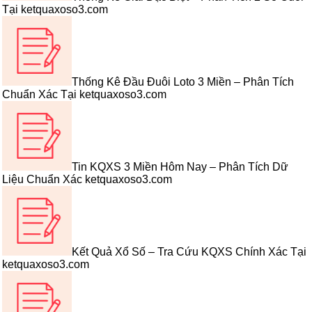
Tại ketquaxoso3.com
Thống Kê Đầu Đuôi Loto 3 Miền – Phân Tích
Chuẩn Xác Tại ketquaxoso3.com
Tin KQXS 3 Miền Hôm Nay – Phân Tích Dữ
Liệu Chuẩn Xác ketquaxoso3.com
Kết Quả Xổ Số – Tra Cứu KQXS Chính Xác Tại
ketquaxoso3.com