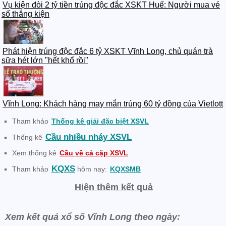
Vụ kiện đòi 2 tỷ tiền trúng độc đắc XSKT Huế: Người mua vé
số thắng kiện
Phát hiện trúng độc đắc 6 tỷ XSKT Vĩnh Long, chủ quán trà
sữa hét lớn "hết khổ rồi"
Vĩnh Long: Khách hàng may mắn trúng 60 tỷ đồng của Vietlott
Tham khảo
Thống kê giải đặc biệt XSVL
Cầu nhiều nháy XSVL
Thống kê
Xem thống kê
Cầu về cả cặp XSVL
KQXS
Tham khảo
hôm nay:
KQXSMB
Hiện thêm kết quả
Xem kết quả xổ số Vĩnh Long theo ngày: