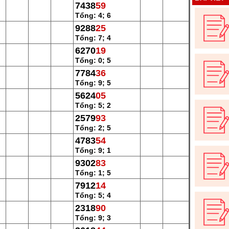
7438
59
Tổng: 4; 6
9288
25
Tổng: 7; 4
6270
19
Tổng: 0; 5
7784
36
Tổng: 9; 5
5624
05
Tổng: 5; 2
2579
93
Tổng: 2; 5
4783
54
Tổng: 9; 1
9302
83
Tổng: 1; 5
7912
14
Tổng: 5; 4
2318
90
Tổng: 9; 3