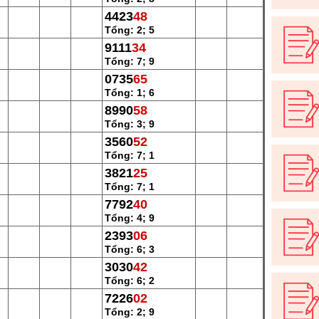
4423
48
Tổng: 2; 5
9111
34
Tổng: 7; 9
0735
65
Tổng: 1; 6
8990
58
Tổng: 3; 9
3560
52
Tổng: 7; 1
3821
25
Tổng: 7; 1
7792
40
Tổng: 4; 9
2393
06
Tổng: 6; 3
3030
42
Tổng: 6; 2
7226
02
Tổng: 2; 9