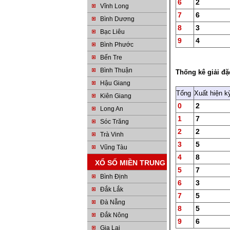
6
2
Vĩnh Long
7
6
Bình Dương
8
3
Bạc Liêu
9
4
Bình Phước
Bến Tre
Bình Thuận
Thống kê giải đặ
Hậu Giang
Tổng
Xuất hiện k
Kiên Giang
0
2
Long An
1
7
Sóc Trăng
2
2
Trà Vinh
3
5
Vũng Tàu
4
8
XỔ SỐ MIỀN TRUNG
5
7
Bình Định
6
3
Đắk Lắk
7
5
Đà Nẵng
8
5
Đắk Nông
9
6
Gia Lai