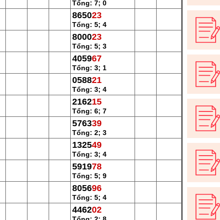
Tổng: 7; 0
8650
23
Tổng: 5; 4
8000
23
Tổng: 5; 3
4059
67
Tổng: 3; 1
0588
21
Tổng: 3; 4
2162
15
Tổng: 6; 7
5763
39
Tổng: 2; 3
1325
49
Tổng: 3; 4
5919
78
Tổng: 5; 9
8056
96
Tổng: 5; 4
4462
02
Tổng: 2; 8