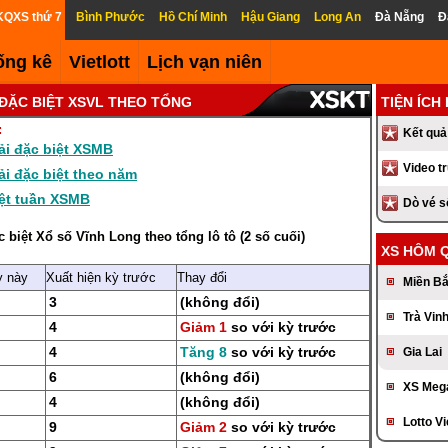
KQXS thứ 7
Bình Phước
Hồ Chí Minh
Hậu Giang
Long An
Đà Nẵng
Đ
ống kê
Vietlott
Lịch vạn niên
 ĐẶC BIỆT XSVL THEO TỔNG
TIỆN ÍCH
:
Kết quả
ải đặc biệt XSMB
Video t
ải đặc biệt theo năm
ệt tuần XSMB
Dò vé 
c biệt Xổ số Vĩnh Long theo tổng
lô tô (2 số cuối)
XS HÔM 
ỳ này
Xuất hiện kỳ trước
Thay đổi
Miền B
3
(không đổi)
Trà Vin
4
Giảm 1
so với kỳ trước
4
Tăng 8
so với kỳ trước
Gia Lai
6
(không đổi)
XS Mega
4
(không đổi)
Lotto Vi
9
Giảm 2
so với kỳ trước