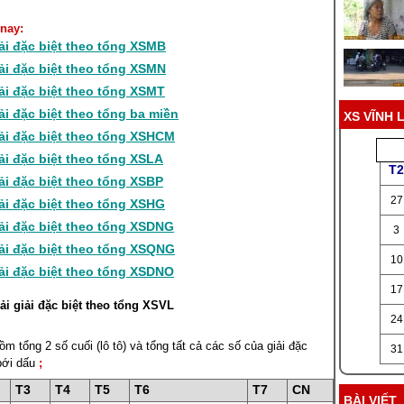
nay:
ải đặc biệt theo tổng XSMB
ải đặc biệt theo tổng XSMN
ải đặc biệt theo tổng XSMT
ải đặc biệt theo tổng ba miền
XS VĨNH
ải đặc biệt theo tổng XSHCM
ải đặc biệt theo tổng XSLA
T2
ải đặc biệt theo tổng XSBP
27
ải đặc biệt theo tổng XSHG
ải đặc biệt theo tổng XSDNG
3
ải đặc biệt theo tổng XSQNG
10
ải đặc biệt theo tổng XSDNO
17
ải giải đặc biệt theo tổng XSVL
24
m tổng 2 số cuối (lô tô) và tổng tất cả các số của giải đặc
31
 bới dấu
;
T3
T4
T5
T6
T7
CN
BÀI VIẾT