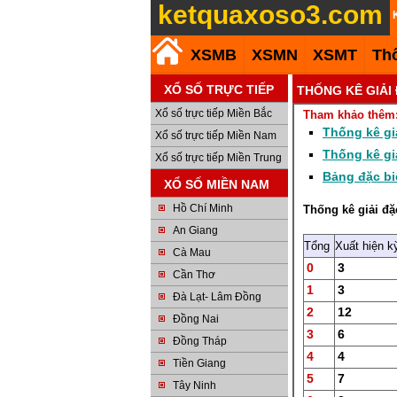
ketquaxoso3.com
XSMB
XSMN
XSMT
Th
XỔ SỐ TRỰC TIẾP
THỐNG KÊ GIẢI
Xổ số trực tiếp Miền Bắc
Tham khảo thêm
Thống kê gi
Xổ số trực tiếp Miền Nam
Thống kê gi
Xổ số trực tiếp Miền Trung
Bảng đặc bi
XỔ SỐ MIỀN NAM
Hồ Chí Minh
Thống kê giải đặ
An Giang
Tổng
Xuất hiện k
Cà Mau
0
3
Cần Thơ
1
3
Đà Lạt- Lâm Đồng
2
12
Đồng Nai
3
6
Đồng Tháp
4
4
Tiền Giang
5
7
Tây Ninh