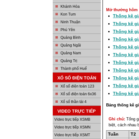
Khánh Hòa
Mở thưởng hôm 
Kon Tum
Thống kê gi
Ninh Thuận
Thống kê gi
Phú Yên
Thống kê gi
Quảng Bình
Thống kê gi
Quảng Ngãi
Thống kê gi
Quảng Nam
Thống kê gi
Quảng Trị
Thống kê gi
Thành phố Huế
Thống kê gi
XỔ SỐ ĐIỆN TOÁN
Thống kê gi
Thống kê gi
Xổ số điện toán 123
Thống kê gi
Xổ số điện toán 6x36
Xổ số thần tài 4
Bảng thống kê gi
VIDEO TRỰC TIẾP
Ghi chú:
Tổng gồ
Video trực tiếp XSMB
biệt, cách nhau
Video trực tiếp XSMN
Tuần
T2
Video trực tiếp XSMT