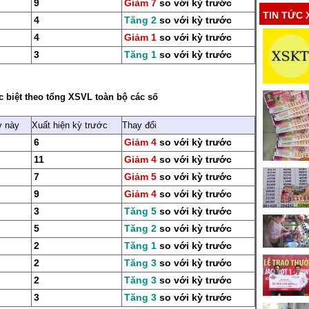
9
Giảm 7
so với kỳ trước
TIN TỨC 
4
Tăng 2
so với kỳ trước
4
Giảm 1
so với kỳ trước
3
Tăng 1
so với kỳ trước
c biệt theo tổng XSVL
toàn bộ các số
ỳ này
Xuất hiện kỳ trước
Thay đổi
6
Giảm 4
so với kỳ trước
11
Giảm 4
so với kỳ trước
7
Giảm 5
so với kỳ trước
9
Giảm 4
so với kỳ trước
3
Tăng 5
so với kỳ trước
5
Tăng 2
so với kỳ trước
2
Tăng 1
so với kỳ trước
2
Tăng 3
so với kỳ trước
2
Tăng 3
so với kỳ trước
3
Tăng 3
so với kỳ trước