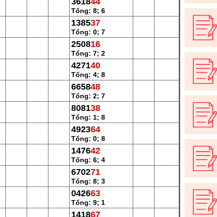
3618
44
Tổng: 8; 6
1385
37
Tổng: 0; 7
2508
16
Tổng: 7; 2
4271
40
Tổng: 4; 8
6658
48
Tổng: 2; 7
8081
38
Tổng: 1; 8
4923
64
Tổng: 0; 8
1476
42
Tổng: 6; 4
6702
71
Tổng: 8; 3
0426
63
Tổng: 9; 1
1418
67