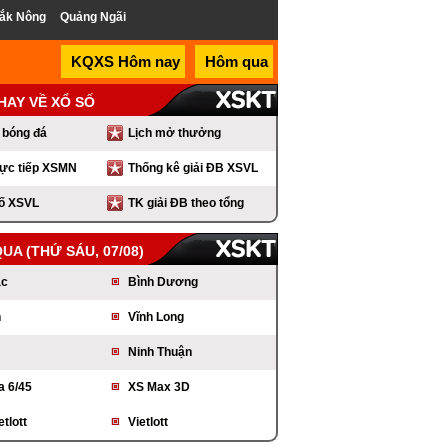
ắk Nông
Quảng Ngãi
KQXS Hôm nay
Hôm qua
 HAY VỀ XỔ SỐ
 bóng đá
Lịch mở thưởng
rực tiếp XSMN
Thống kê giải ĐB XSVL
số XSVL
TK giải ĐB theo tổng
XSVL
QUA
(THỨ SÁU, 07/08)
ắc
Bình Dương
h
Vĩnh Long
Ninh Thuận
 6/45
XS Max 3D
etlott
Vietlott