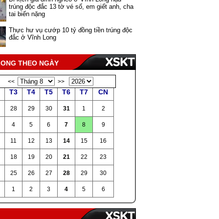
trúng độc đắc 13 tờ vé số, em giết anh, cha
tai biến nặng
Thực hư vụ cướp 10 tỷ đồng tiền trúng độc
đắc ở Vĩnh Long
 LONG THEO NGÀY
<<
>>
T3
T4
T5
T6
T7
CN
28
29
30
31
1
2
4
5
6
7
8
9
11
12
13
14
15
16
18
19
20
21
22
23
25
26
27
28
29
30
1
2
3
4
5
6