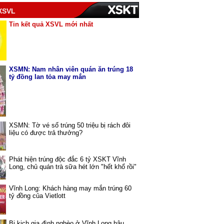
XSVL
Tin kết quả XSVL mới nhất
XSMN: Nam nhân viên quán ăn trúng 18
tỷ đồng lan tỏa may mắn
XSMN: Tờ vé số trúng 50 triệu bị rách đôi
liệu có được trả thưởng?
Phát hiện trúng độc đắc 6 tỷ XSKT Vĩnh
Long, chủ quán trà sữa hét lớn "hết khổ rồi"
Vĩnh Long: Khách hàng may mắn trúng 60
tỷ đồng của Vietlott
Bi kịch gia đình nghèo ở Vĩnh Long hậu