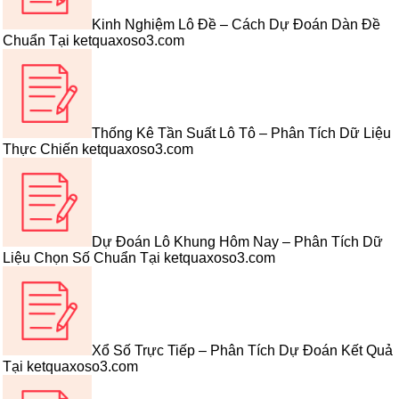
Kinh Nghiệm Lô Đề – Cách Dự Đoán Dàn Đề
Chuẩn Tại ketquaxoso3.com
Thống Kê Tần Suất Lô Tô – Phân Tích Dữ Liệu
Thực Chiến ketquaxoso3.com
Dự Đoán Lô Khung Hôm Nay – Phân Tích Dữ
Liệu Chọn Số Chuẩn Tại ketquaxoso3.com
Xổ Số Trực Tiếp – Phân Tích Dự Đoán Kết Quả
Tại ketquaxoso3.com