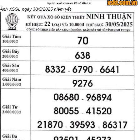
Ảnh XSGL ngày 30/5/2025 niêm yết