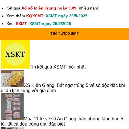
Kết quả
Xổ số Miền Trung ngày 30/5
(nhiều năm)
Xem thêm
KQXSMT
:
XSMT ngày 26/5/2025
Xem
SXMT
:
XSMT ngày 25/5/2025
TIN TỨC XSMT
Tin kết quả XSMT mới nhất
XS Kiên Giang: Bất ngờ trúng 5 vé số độc đắc khi
đi du lịch cùng với gia đình
Mua 11 tờ vé số An Giang, hào phóng tặng bạn 5
tờ, tất cả đều trúng giải đặc biệt