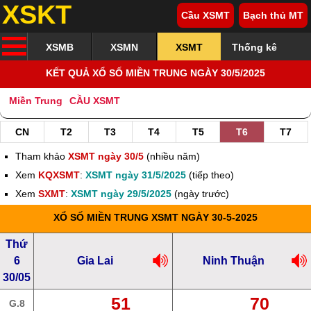
XSKT
Cầu XSMT
Bạch thủ MT
XSMB
XSMN
XSMT
Thống kê
KẾT QUẢ XỔ SỐ MIỀN TRUNG NGÀY 30/5/2025
Miền Trung
CẦU XSMT
CN
T2
T3
T4
T5
T6
T7
Tham khảo
XSMT ngày 30/5
(nhiều năm)
Xem
KQXSMT
:
XSMT ngày 31/5/2025
(tiếp theo)
Xem
SXMT
:
XSMT ngày 29/5/2025
(ngày trước)
XỔ SỐ MIỀN TRUNG
XSMT NGÀY 30-5-2025
Thứ
6
Gia Lai
Ninh Thuận
30/05
51
70
G.8