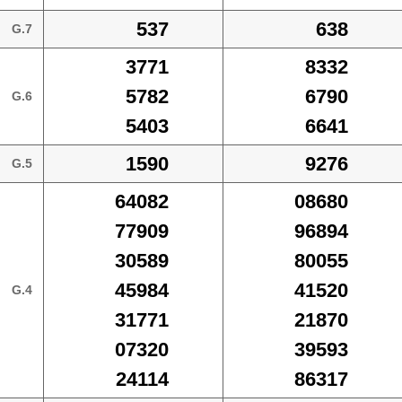
537
638
G.7
3771
8332
5782
6790
G.6
5403
6641
1590
9276
G.5
64082
08680
77909
96894
30589
80055
45984
41520
G.4
31771
21870
07320
39593
24114
86317