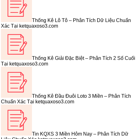
Thống Kê Lô Tô – Phân Tích Dữ Liệu Chuẩn
Xác Tại ketquaxoso3.com
Thống Kê Giải Đặc Biệt – Phân Tích 2 Số Cuối
Tại ketquaxoso3.com
Thống Kê Đầu Đuôi Loto 3 Miền – Phân Tích
Chuẩn Xác Tại ketquaxoso3.com
Tin KQXS 3 Miền Hôm Nay – Phân Tích Dữ