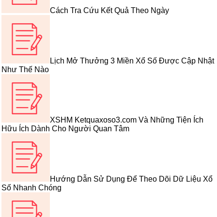
Cách Tra Cứu Kết Quả Theo Ngày
Lịch Mở Thưởng 3 Miền Xổ Số Được Cập Nhật
Như Thế Nào
XSHM Ketquaxoso3.com Và Những Tiện Ích
Hữu Ích Dành Cho Người Quan Tâm
Hướng Dẫn Sử Dụng Để Theo Dõi Dữ Liệu Xổ
Số Nhanh Chóng