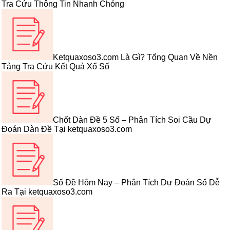
Tra Cứu Thông Tin Nhanh Chóng
Ketquaxoso3.com Là Gì? Tổng Quan Về Nền
Tảng Tra Cứu Kết Quả Xổ Số
Chốt Dàn Đề 5 Số – Phân Tích Soi Cầu Dự
Đoán Dàn Đề Tại ketquaxoso3.com
Số Đề Hôm Nay – Phân Tích Dự Đoán Số Dễ
Ra Tại ketquaxoso3.com