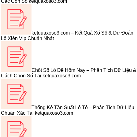
Các Con Số ketquaxoso3.com
ketquaxoso3.com – Kết Quả Xổ Số & Dự Đoán
Lô Xiên Vip Chuẩn Nhất
Chốt Số Lô Đề Hôm Nay – Phân Tích Dữ Liệu &
Cách Chọn Số Tại ketquaxoso3.com
Thống Kê Tần Suất Lô Tô – Phân Tích Dữ Liệu
Chuẩn Xác Tại ketquaxoso3.com