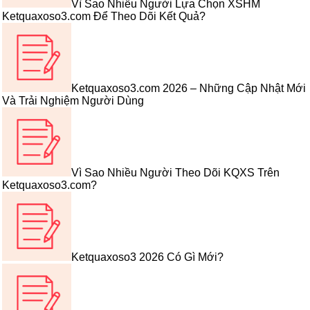
Vì Sao Nhiều Người Lựa Chọn XSHM
Ketquaxoso3.com Để Theo Dõi Kết Quả?
Ketquaxoso3.com 2026 – Những Cập Nhật Mới
Và Trải Nghiệm Người Dùng
Vì Sao Nhiều Người Theo Dõi KQXS Trên
Ketquaxoso3.com?
Ketquaxoso3 2026 Có Gì Mới?