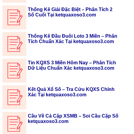
Thống Kê Giải Đặc Biệt – Phân Tích 2
Số Cuối Tại ketquaxoso3.com
Thống Kê Đầu Đuôi Loto 3 Miền – Phân
Tích Chuẩn Xác Tại ketquaxoso3.com
Tin KQXS 3 Miền Hôm Nay – Phân Tích
Dữ Liệu Chuẩn Xác ketquaxoso3.com
Kết Quả Xổ Số – Tra Cứu KQXS Chính
Xác Tại ketquaxoso3.com
Cầu Về Cả Cặp XSMB – Soi Cầu Cặp Số
ketquaxoso3.com