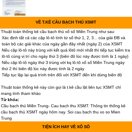
VỀ T.KÊ CẦU BẠCH THỦ XSMT
Thuật toán thống kê cầu bạch thủ xổ số Miền Trung như sau:
Xác định tất cả các cặp lô-tô tính từ số thứ 1, 2, 3... của giải ĐB và
toàn bộ các giải khác của ngày gần đây nhất (ngày 2) của XSMT
Nếu cặp lô-tô này trùng với kết quả lôtô mới nhất thì tiếp tục kiểm tra
lô-tô cùng vị trí cho ngày thứ 3 (biên độ lúc này được tính là 1 ngày)
Nếu cặp lô-tô ngày thứ 3 trùng với kq lô-tô xổ số Miền Trung ngày
thứ 2 thì biên độ lúc này được tính là 2 ngày
Tiếp tục lặp lại quá trình trên đối với XSMT đến khi dừng biên độ
Thuật toán thống kê này còn gọi là t.kê cầu lật liên tục XSMT chỉ
mang tính tham khảo
Từ khóa:
Cầu bạch thủ Miền Trung- Cau bach thu XSMT. Thông tin thống kê
cầu bạch thủ XSMT ngày hôm nay. Soi cau bach thu xo so Mien
Trung
TIỆN ÍCH HAY VỀ XỔ SỐ