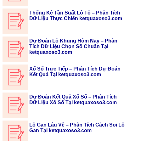
Thống Kê Tần Suất Lô Tô – Phân Tích
Dữ Liệu Thực Chiến ketquaxoso3.com
Dự Đoán Lô Khung Hôm Nay – Phân
Tích Dữ Liệu Chọn Số Chuẩn Tại
ketquaxoso3.com
Xổ Số Trực Tiếp – Phân Tích Dự Đoán
Kết Quả Tại ketquaxoso3.com
Dự Đoán Kết Quả Xổ Số – Phân Tích
Dữ Liệu Xổ Số Tại ketquaxoso3.com
Lô Gan Lâu Về – Phân Tích Cách Soi Lô
Gan Tại ketquaxoso3.com