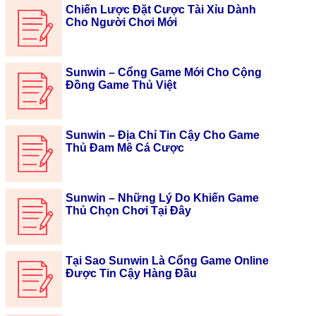
Chiến Lược Đặt Cược Tài Xỉu Dành
Cho Người Chơi Mới
Sunwin – Cổng Game Mới Cho Cộng
Đồng Game Thủ Việt
Sunwin – Địa Chỉ Tin Cậy Cho Game
Thủ Đam Mê Cá Cược
Sunwin – Những Lý Do Khiến Game
Thủ Chọn Chơi Tại Đây
Tại Sao Sunwin Là Cổng Game Online
Được Tin Cậy Hàng Đầu