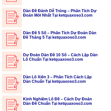
Dàn Đề Đánh Dễ Trúng – Phân Tích Dự
Đoán Mới Nhất Tại ketquaxoso3.com
Dàn Đề 5 Số – Phân Tích Dự Đoán Dàn
Đề Tháng 5 Tại ketquaxoso3.com
Dự Đoán Dàn Đề 10 Số – Cách Lập Dàn
Lô Chuẩn Tại ketquaxoso3.com
Dàn Lô Xiên 3 – Phân Tích Cách Lập
Dàn Chuẩn Tại ketquaxoso3.com
Kinh Nghiệm Lô Đề – Cách Dự Đoán
Dàn Đề Chuẩn Tại ketquaxoso3.com