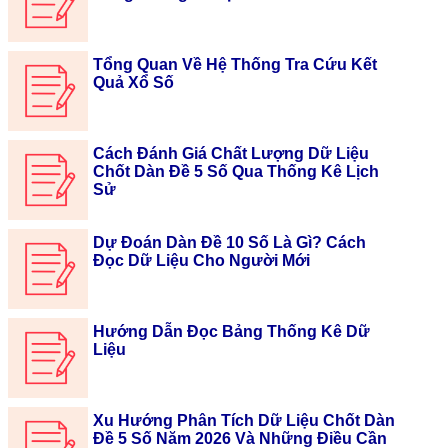
Tổng Quan Về Hệ Thống Tra Cứu Kết
Quả Xổ Số
Cách Đánh Giá Chất Lượng Dữ Liệu
Chốt Dàn Đề 5 Số Qua Thống Kê Lịch
Sử
Dự Đoán Dàn Đề 10 Số Là Gì? Cách
Đọc Dữ Liệu Cho Người Mới
Hướng Dẫn Đọc Bảng Thống Kê Dữ
Liệu
Xu Hướng Phân Tích Dữ Liệu Chốt Dàn
Đề 5 Số Năm 2026 Và Những Điều Cần