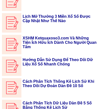
Lịch Mở Thưởng 3 Miền Xổ Số Được
Cập Nhật Như Thế Nào
XSHM Ketquaxoso3.com Và Những
Tiện Ích Hữu Ích Dành Cho Người Quan
Tâm
Hướng Dẫn Sử Dụng Để Theo Dõi Dữ
Liệu Xổ Số Nhanh Chóng
Cách Phân Tích Thống Kê Lịch Sử Khi
Theo Dõi Dự Đoán Dàn Đề 10 Số
Cách Phân Tích Dữ Liệu Dàn Đề 5 Số
Bằng Thống Kê Lịch Sử