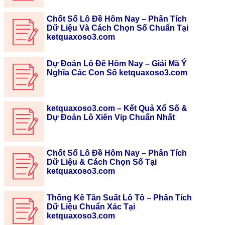
Chốt Số Lô Đề Hôm Nay – Phân Tích
Dữ Liệu Và Cách Chọn Số Chuẩn Tại
ketquaxoso3.com
Dự Đoán Lô Đề Hôm Nay – Giải Mã Ý
Nghĩa Các Con Số ketquaxoso3.com
ketquaxoso3.com – Kết Quả Xổ Số &
Dự Đoán Lô Xiên Vip Chuẩn Nhất
Chốt Số Lô Đề Hôm Nay – Phân Tích
Dữ Liệu & Cách Chọn Số Tại
ketquaxoso3.com
Thống Kê Tần Suất Lô Tô – Phân Tích
Dữ Liệu Chuẩn Xác Tại
ketquaxoso3.com