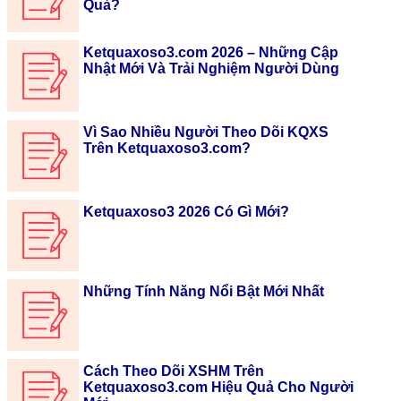
Quả?
Ketquaxoso3.com 2026 – Những Cập
Nhật Mới Và Trải Nghiệm Người Dùng
Vì Sao Nhiều Người Theo Dõi KQXS
Trên Ketquaxoso3.com?
Ketquaxoso3 2026 Có Gì Mới?
Những Tính Năng Nổi Bật Mới Nhất
Cách Theo Dõi XSHM Trên
Ketquaxoso3.com Hiệu Quả Cho Người