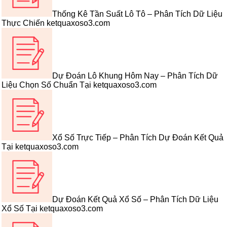
Thống Kê Tần Suất Lô Tô – Phân Tích Dữ Liệu
Thực Chiến ketquaxoso3.com
Dự Đoán Lô Khung Hôm Nay – Phân Tích Dữ
Liệu Chọn Số Chuẩn Tại ketquaxoso3.com
Xổ Số Trực Tiếp – Phân Tích Dự Đoán Kết Quả
Tại ketquaxoso3.com
Dự Đoán Kết Quả Xổ Số – Phân Tích Dữ Liệu
Xổ Số Tại ketquaxoso3.com