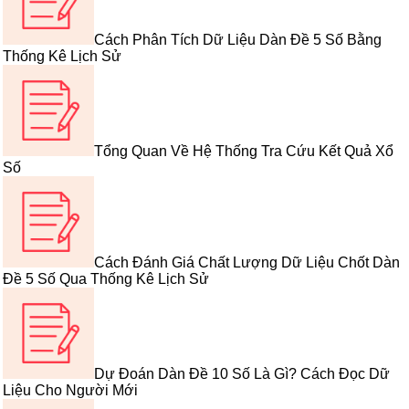
Cách Phân Tích Dữ Liệu Dàn Đề 5 Số Bằng
Thống Kê Lịch Sử
Tổng Quan Về Hệ Thống Tra Cứu Kết Quả Xổ
Số
Cách Đánh Giá Chất Lượng Dữ Liệu Chốt Dàn
Đề 5 Số Qua Thống Kê Lịch Sử
Dự Đoán Dàn Đề 10 Số Là Gì? Cách Đọc Dữ
Liệu Cho Người Mới