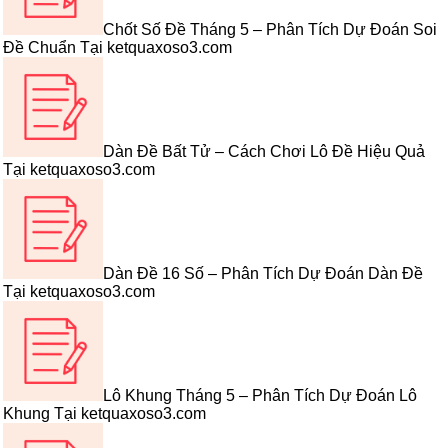
Chốt Số Đề Tháng 5 – Phân Tích Dự Đoán Soi
Đề Chuẩn Tại ketquaxoso3.com
Dàn Đề Bất Tử – Cách Chơi Lô Đề Hiệu Quả
Tại ketquaxoso3.com
Dàn Đề 16 Số – Phân Tích Dự Đoán Dàn Đề
Tại ketquaxoso3.com
Lô Khung Tháng 5 – Phân Tích Dự Đoán Lô
Khung Tại ketquaxoso3.com