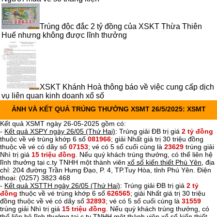
Trúng độc đắc 2 tỷ đồng của XSKT Thừa Thiên
Huế nhưng không được lĩnh thưởng
XSKT Khánh Hoà thông báo về việc cung cấp dịch
vụ liên quan kinh doanh xổ số
ẢNH VÀ KẾT QUẢ TRÚNG THƯỞNG XSMT 26/5/2025: XSMT
Kết quả XSMT ngày 26-05-2025 gồm có:
-
Kết quả XSPY ngày 26/05 (Thứ Hai)
: Trúng giải ĐB trị giá
2 tỷ đồng
thuộc về vé trùng khớp 6 số
081966
; giải Nhất giá trị 30 triệu đồng
thuộc về vé có dãy số
07153
; vé có 5 số cuối cùng là
23629
trúng giải
Nhì trị giá
15 triệu đồng
. Nếu quý khách trúng thưởng, có thể liên hệ
lĩnh thưởng tại c.ty TNHH một thành viên
xổ số kiến thiết Phú Yên
, địa
chỉ: 204 đường Trần Hưng Đạo, P. 4, TP.Tuy Hòa, tỉnh Phú Yên. Điện
thoại: (0257) 3823 468
-
Kết quả XSTTH ngày 26/05 (Thứ Hai)
: Trúng giải ĐB trị giá
2 tỷ
đồng
thuộc về vé trùng khớp 6 số
626565
; giải Nhất giá trị 30 triệu
đồng thuộc về vé có dãy số
32893
; vé có 5 số cuối cùng là
31559
trúng giải Nhì trị giá
15 triệu đồng
. Nếu quý khách trúng thưởng, có
thể liên hệ lĩnh thưởng tại c.ty TNHH một thành viên
xổ số kiến thiết