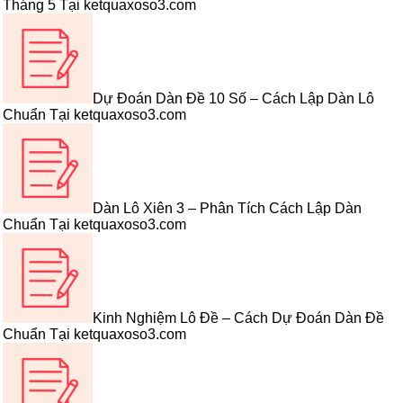
Tháng 5 Tại ketquaxoso3.com
Dự Đoán Dàn Đề 10 Số – Cách Lập Dàn Lô
Chuẩn Tại ketquaxoso3.com
Dàn Lô Xiên 3 – Phân Tích Cách Lập Dàn
Chuẩn Tại ketquaxoso3.com
Kinh Nghiệm Lô Đề – Cách Dự Đoán Dàn Đề
Chuẩn Tại ketquaxoso3.com