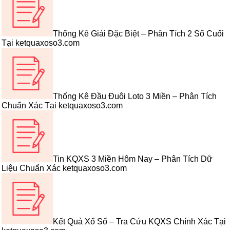
Thống Kê Giải Đặc Biệt – Phân Tích 2 Số Cuối
Tại ketquaxoso3.com
Thống Kê Đầu Đuôi Loto 3 Miền – Phân Tích
Chuẩn Xác Tại ketquaxoso3.com
Tin KQXS 3 Miền Hôm Nay – Phân Tích Dữ
Liệu Chuẩn Xác ketquaxoso3.com
Kết Quả Xổ Số – Tra Cứu KQXS Chính Xác Tại