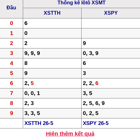
Thống kê lôtô XSMT
Đầu
XSTTH
XSPY
0
6
1
0
2
2
9
3
9, 9, 9
0, 3, 9
4
8
6
5
9
3
6
2,
5
2, 2,
6
7
0, 0, 1
3, 5
8
2, 3
2, 5, 6, 9
9
3, 3, 5
0, 2, 5
XSTTH 26-5
XSPY 26-5
Hiện thêm kết quả