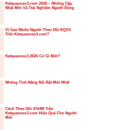
Ketquaxoso3.com 2026 – Những Cập
Nhật Mới Và Trải Nghiệm Người Dùng
Vì Sao Nhiều Người Theo Dõi KQXS
Trên Ketquaxoso3.com?
Ketquaxoso3 2026 Có Gì Mới?
Những Tính Năng Nổi Bật Mới Nhất
Cách Theo Dõi XSHM Trên
Ketquaxoso3.com Hiệu Quả Cho Người
Mới