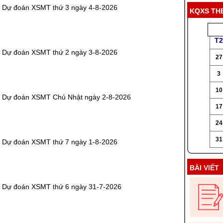
Dự đoán XSMT thứ 3 ngày 4-8-2026
KQXS TH
T2
Dự đoán XSMT thứ 2 ngày 3-8-2026
27
3
10
Dự đoán XSMT Chủ Nhật ngày 2-8-2026
17
24
31
Dự đoán XSMT thứ 7 ngày 1-8-2026
BÀI VIẾT
Dự đoán XSMT thứ 6 ngày 31-7-2026