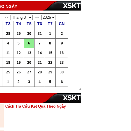
EO NGÀY
<<
>>
T3
T4
T5
T6
T7
CN
28
29
30
31
1
2
4
5
6
7
8
9
11
12
13
14
15
16
18
19
20
21
22
23
25
26
27
28
29
30
1
2
3
4
5
6
Cách Tra Cứu Kết Quả Theo Ngày