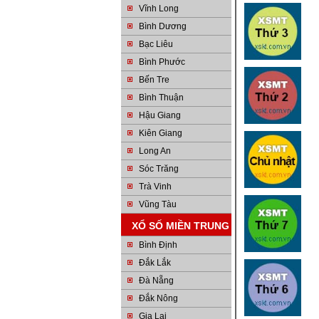
Vĩnh Long
Bình Dương
Bạc Liêu
Bình Phước
Bến Tre
Bình Thuận
Hậu Giang
Kiên Giang
Long An
Sóc Trăng
Trà Vinh
Vũng Tàu
XỔ SỐ MIỀN TRUNG
Bình Định
Đắk Lắk
Đà Nẵng
Đắk Nông
Gia Lai