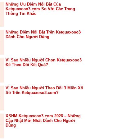
Những Ưu Điểm Nổi Bật Của
Ketquaxoso3.com So Với Các Trang
Thông Tin Khác
Những Điểm Nổi Bật Trên Ketquaxoso3
Dành Cho Người Dùng
Vì Sao Nhiều Người Chọn Ketquaxoso3
Để Theo Dõi Kết Quả?
Vì Sao Nhiều Người Theo Dõi 3 Miền Xổ
Số Trên Ketquaxoso3.com?
XSHM Ketquaxoso3.com 2026 – Những
Cập Nhật Mới Nhất Dành Cho Người
Dùng