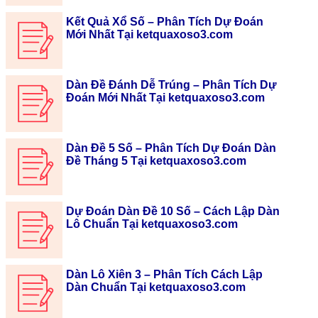
Kết Quả Xổ Số – Phân Tích Dự Đoán
Mới Nhất Tại ketquaxoso3.com
Dàn Đề Đánh Dễ Trúng – Phân Tích Dự
Đoán Mới Nhất Tại ketquaxoso3.com
Dàn Đề 5 Số – Phân Tích Dự Đoán Dàn
Đề Tháng 5 Tại ketquaxoso3.com
Dự Đoán Dàn Đề 10 Số – Cách Lập Dàn
Lô Chuẩn Tại ketquaxoso3.com
Dàn Lô Xiên 3 – Phân Tích Cách Lập
Dàn Chuẩn Tại ketquaxoso3.com