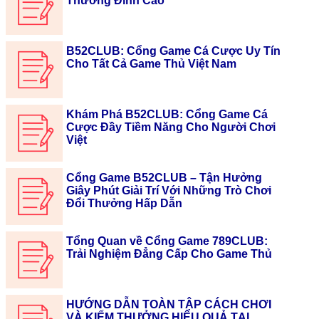
Thưởng Đỉnh Cao
B52CLUB: Cổng Game Cá Cược Uy Tín
Cho Tất Cả Game Thủ Việt Nam
Khám Phá B52CLUB: Cổng Game Cá
Cược Đầy Tiềm Năng Cho Người Chơi
Việt
Cổng Game B52CLUB – Tận Hưởng
Giây Phút Giải Trí Với Những Trò Chơi
Đổi Thưởng Hấp Dẫn
Tổng Quan về Cổng Game 789CLUB:
Trải Nghiệm Đẳng Cấp Cho Game Thủ
HƯỚNG DẪN TOÀN TẬP CÁCH CHƠI
VÀ KIẾM THƯỞNG HIỆU QUẢ TẠI