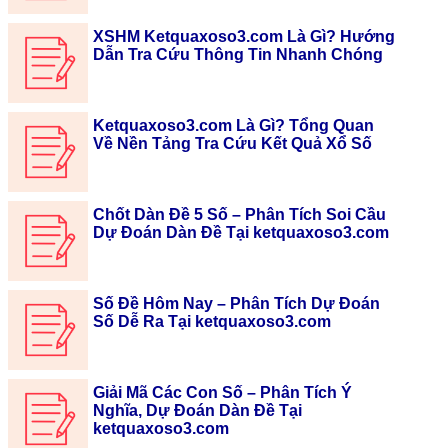
XSHM Ketquaxoso3.com Là Gì? Hướng
Dẫn Tra Cứu Thông Tin Nhanh Chóng
Ketquaxoso3.com Là Gì? Tổng Quan
Về Nền Tảng Tra Cứu Kết Quả Xổ Số
Chốt Dàn Đề 5 Số – Phân Tích Soi Cầu
Dự Đoán Dàn Đề Tại ketquaxoso3.com
Số Đề Hôm Nay – Phân Tích Dự Đoán
Số Dễ Ra Tại ketquaxoso3.com
Giải Mã Các Con Số – Phân Tích Ý
Nghĩa, Dự Đoán Dàn Đề Tại
ketquaxoso3.com