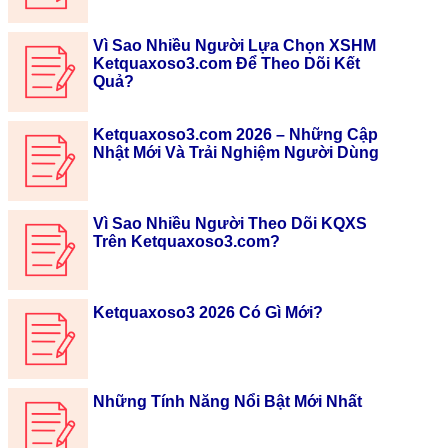
Vì Sao Nhiều Người Lựa Chọn XSHM
Ketquaxoso3.com Để Theo Dõi Kết
Quả?
Ketquaxoso3.com 2026 – Những Cập
Nhật Mới Và Trải Nghiệm Người Dùng
Vì Sao Nhiều Người Theo Dõi KQXS
Trên Ketquaxoso3.com?
Ketquaxoso3 2026 Có Gì Mới?
Những Tính Năng Nổi Bật Mới Nhất