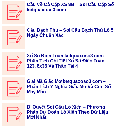
Cầu Về Cả Cặp XSMB – Soi Cầu Cặp Số
ketquaxoso3.com
Cầu Bạch Thủ – Soi Cầu Bạch Thủ Lô 5
Ngày Chuẩn Xác
Xổ Số Điện Toán ketquaxoso3.com –
Phân Tích Chi Tiết Xổ Số Điện Toán
123, 6x36 Và Thần Tài 4
Giải Mã Giấc Mơ ketquaxoso3.com –
Phân Tích Ý Nghĩa Giấc Mơ Và Con Số
May Mắn
Bí Quyết Soi Cầu Lô Xiên – Phương
Pháp Dự Đoán Lô Xiên Theo Dữ Liệu
Mới Nhất