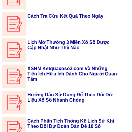
Cách Tra Cứu Kết Quả Theo Ngày
Lịch Mở Thưởng 3 Miền Xổ Số Được
Cập Nhật Như Thế Nào
XSHM Ketquaxoso3.com Và Những
Tiện Ích Hữu Ích Dành Cho Người Quan
Tâm
Hướng Dẫn Sử Dụng Để Theo Dõi Dữ
Liệu Xổ Số Nhanh Chóng
Cách Phân Tích Thống Kê Lịch Sử Khi
Theo Dõi Dự Đoán Dàn Đề 10 Số