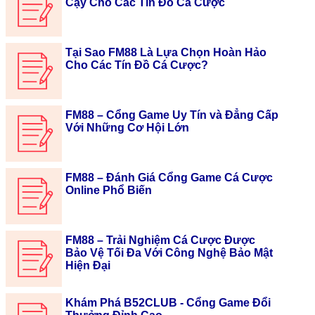
Cậy Cho Các Tín Đồ Cá Cược
Tại Sao FM88 Là Lựa Chọn Hoàn Hảo
Cho Các Tín Đồ Cá Cược?
FM88 – Cổng Game Uy Tín và Đẳng Cấp
Với Những Cơ Hội Lớn
FM88 – Đánh Giá Cổng Game Cá Cược
Online Phổ Biến
FM88 – Trải Nghiệm Cá Cược Được
Bảo Vệ Tối Đa Với Công Nghệ Bảo Mật
Hiện Đại
Khám Phá B52CLUB - Cổng Game Đổi