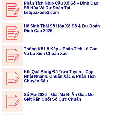
Phân Tích Nhịp Cầu Xổ Số – Đỉnh Cao
Số Hóa Và Dự Đoán Tại
ketquaxoso3.com
Hệ Sinh Thái Số Hóa Xổ Số & Dự Đoán
Đỉnh Cao 2026
Thống Kê Lô Kép – Phân Tích Lô Gan
Và Lô Xiên Chuẩn Xác
Kết Quả Bóng Đá Trực Tuyến – Cập
Nhật Nhanh, Chuẩn Xác & Phân Tích
Chuyên Sâu
Sổ Mơ 2026 – Giải Mã Bí Ẩn Giấc Mơ –
Giết Rắn Chốt Số Cực Chuẩn