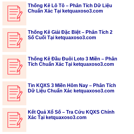
Thống Kê Lô Tô – Phân Tích Dữ Liệu
Chuẩn Xác Tại ketquaxoso3.com
Thống Kê Giải Đặc Biệt – Phân Tích 2
Số Cuối Tại ketquaxoso3.com
Thống Kê Đầu Đuôi Loto 3 Miền – Phân
Tích Chuẩn Xác Tại ketquaxoso3.com
Tin KQXS 3 Miền Hôm Nay – Phân Tích
Dữ Liệu Chuẩn Xác ketquaxoso3.com
Kết Quả Xổ Số – Tra Cứu KQXS Chính
Xác Tại ketquaxoso3.com