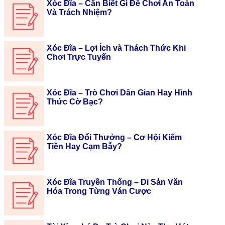
Xóc Đĩa – Cần Biết Gì Để Chơi An Toàn
Và Trách Nhiệm?
Xóc Đĩa – Lợi Ích và Thách Thức Khi
Chơi Trực Tuyến
Xóc Đĩa – Trò Chơi Dân Gian Hay Hình
Thức Cờ Bạc?
Xóc Đĩa Đổi Thưởng – Cơ Hội Kiếm
Tiền Hay Cạm Bẫy?
Xóc Đĩa Truyền Thống – Di Sản Văn
Hóa Trong Từng Ván Cược