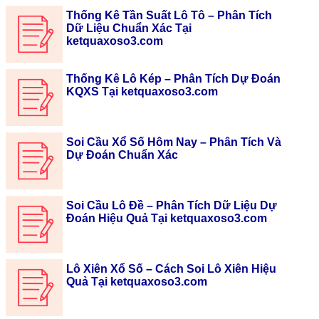
Thống Kê Tần Suất Lô Tô – Phân Tích
Dữ Liệu Chuẩn Xác Tại
ketquaxoso3.com
Thống Kê Lô Kép – Phân Tích Dự Đoán
KQXS Tại ketquaxoso3.com
Soi Cầu Xổ Số Hôm Nay – Phân Tích Và
Dự Đoán Chuẩn Xác
Soi Cầu Lô Đề – Phân Tích Dữ Liệu Dự
Đoán Hiệu Quả Tại ketquaxoso3.com
Lô Xiên Xổ Số – Cách Soi Lô Xiên Hiệu
Quả Tại ketquaxoso3.com