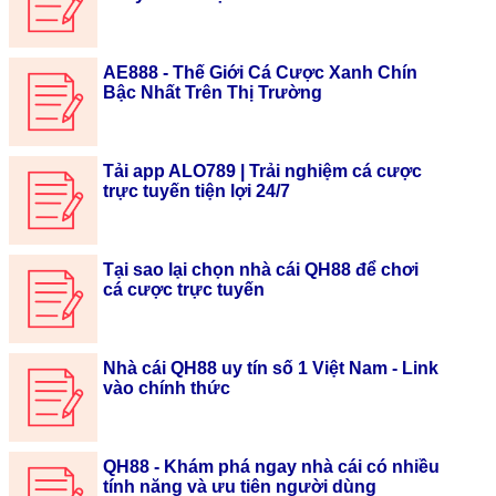
AE888 - Thế Giới Cá Cược Xanh Chín
Bậc Nhất Trên Thị Trường
Tải app ALO789 | Trải nghiệm cá cược
trực tuyến tiện lợi 24/7
Tại sao lại chọn nhà cái QH88 để chơi
cá cược trực tuyến
Nhà cái QH88 uy tín số 1 Việt Nam - Link
vào chính thức
QH88 - Khám phá ngay nhà cái có nhiều
tính năng và ưu tiên người dùng