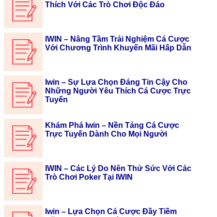
Thích Với Các Trò Chơi Độc Đáo
IWIN – Nâng Tầm Trải Nghiệm Cá Cược
Với Chương Trình Khuyến Mãi Hấp Dẫn
Iwin – Sự Lựa Chọn Đáng Tin Cậy Cho
Những Người Yêu Thích Cá Cược Trực
Tuyến
Khám Phá Iwin – Nền Tảng Cá Cược
Trực Tuyến Dành Cho Mọi Người
IWIN – Các Lý Do Nên Thử Sức Với Các
Trò Chơi Poker Tại IWIN
Iwin – Lựa Chọn Cá Cược Đầy Tiềm