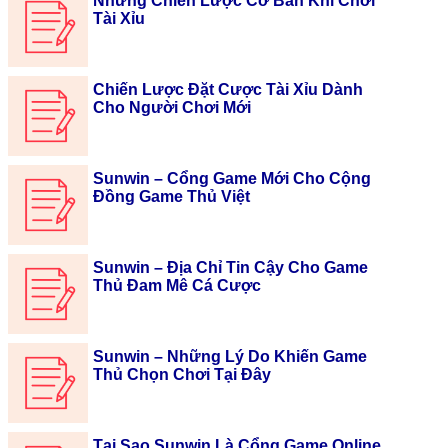
Những Chiến Lược Cơ Bản Khi Chơi
Tài Xỉu
Chiến Lược Đặt Cược Tài Xỉu Dành
Cho Người Chơi Mới
Sunwin – Cổng Game Mới Cho Cộng
Đồng Game Thủ Việt
Sunwin – Địa Chỉ Tin Cậy Cho Game
Thủ Đam Mê Cá Cược
Sunwin – Những Lý Do Khiến Game
Thủ Chọn Chơi Tại Đây
Tại Sao Sunwin Là Cổng Game Online