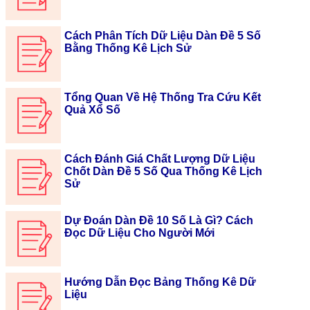
Cách Phân Tích Dữ Liệu Dàn Đề 5 Số
Bằng Thống Kê Lịch Sử
Tổng Quan Về Hệ Thống Tra Cứu Kết
Quả Xổ Số
Cách Đánh Giá Chất Lượng Dữ Liệu
Chốt Dàn Đề 5 Số Qua Thống Kê Lịch
Sử
Dự Đoán Dàn Đề 10 Số Là Gì? Cách
Đọc Dữ Liệu Cho Người Mới
Hướng Dẫn Đọc Bảng Thống Kê Dữ
Liệu